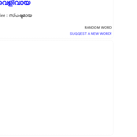
വെളിവായ
See : സ്പഷ്ടമായ
RANDOM WORD
SUGGEST A NEW WORD!