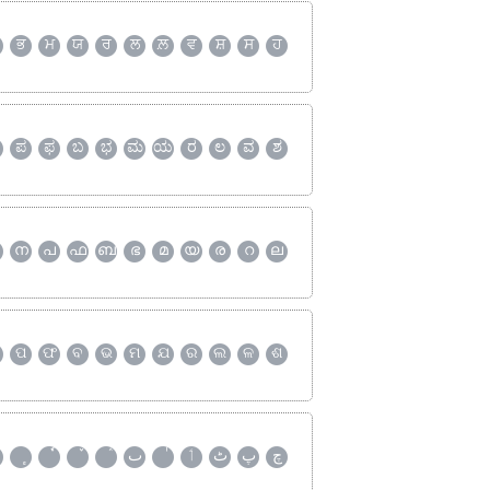
ਭ
ਮ
ਯ
ਰ
ਲ
ਲ਼
ਵ
ਸ਼
ਸ
ਹ
ಪ
ಫ
ಬ
ಭ
ಮ
ಯ
ರ
ಲ
ವ
ಶ
ന
പ
ഫ
ബ
ഭ
മ
യ
ര
റ
ല
ପ
ଫ
ବ
ଭ
ମ
ଯ
ର
ଲ
ଳ
ଶ
چ
پ
ٹ
ٲ
ٮ