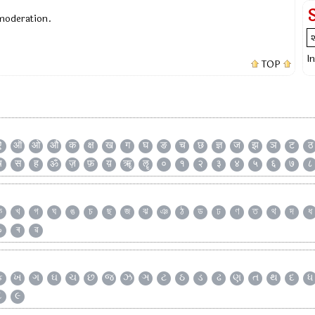
 moderation.
I
TOP
ऐ
ऑ
ओ
औ
क
क्ष
ख
ग
घ
ङ
च
छ
ज्ञ
ज
झ
ञ
ट
ठ
ष
स
ह
ॐ
ज़
फ़
य़
ॠ
ॡ
०
१
२
३
४
५
६
७
८
ক
খ
গ
ঘ
ঙ
চ
ছ
জ
ঝ
ঞ
ঠ
ড
ঢ
ণ
ত
থ
দ
ধ
৯
ৰ
ৱ
ક
ખ
ગ
ઘ
ચ
છ
જ
ઝ
ઞ
ટ
ઠ
ડ
ઢ
ણ
ત
થ
દ
ધ
૮
૯