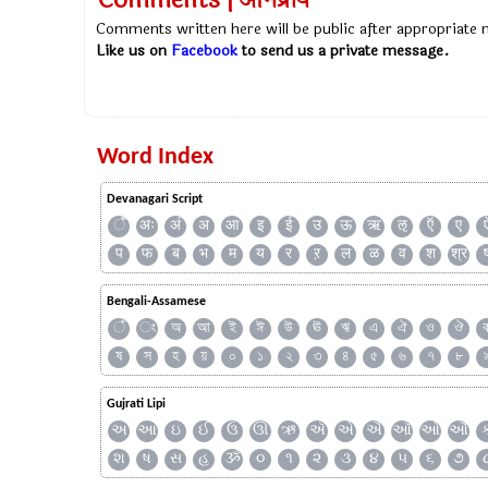
Comments | अभिप्राय
Comments written here will be public after appropriate
Like us on
Facebook
to send us a private message.
Word Index
Devanagari Script
ँ
अः
अं
अ
आ
इ
ई
उ
ऊ
ऋ
ऌ
ऍ
ए
प
फ
ब
भ
म
य
र
ऱ
ल
ळ
व
श
श्र
Bengali-Assamese
ঁ
ং
অ
আ
ই
ঈ
উ
ঊ
ঋ
এ
ঐ
ও
ঔ
ষ
স
হ
য়
০
১
২
৩
৪
৫
৬
৭
৮
Gujrati Lipi
અ
આ
ઇ
ઈ
ઉ
ઊ
ઋ
ઍ
એ
ઐ
ઑ
ઓ
ઔ
શ
ષ
સ
હ
ૐ
૦
૧
૨
૩
૪
૫
૬
૭