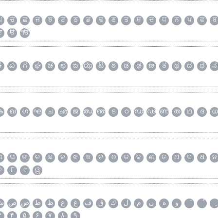
ਘ
ਚ
ਛ
ਜ
ਝ
ਟ
ਠ
ਡ
ਢ
ਣ
ਤ
ਥ
ਦ
ਧ
ਨ
ਪ
ਫ
ਬ
ੲ
ੳ
ੴ
ಕ
ಖ
ಗ
ಘ
ಚ
ಛ
ಜ
ಝ
ಟ
ಠ
ಡ
ಢ
ಣ
ತ
ಥ
ದ
ಧ
ನ
ക
ഖ
ഗ
ഘ
ച
ഛ
ജ
ഝ
ഞ
ട
ഠ
ഡ
ഢ
ണ
ത
ഥ
ദ
ധ
ଗ
ଘ
ଙ
ଚ
ଛ
ଜ
ଝ
ଞ
ଟ
ଠ
ଡ
ଢ
ଣ
ତ
ଥ
ଦ
ଧ
ନ
୭
୮
୯
ୱ
و
ه
ن
م
ل
ك
ق
ف
غ
ع
ظ
ط
ض
ص
ش
۳
۴
۵
۶
۷
۸
۹