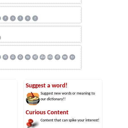
r
s
t
x
z
ஹ
న
ప
ఫ
బ
భ
మ
య
ర
ఱ
ల
Suggest a word!
Suggest new words or meaning to
our dictionary!!
Curious Content
Content that can spike your interest!