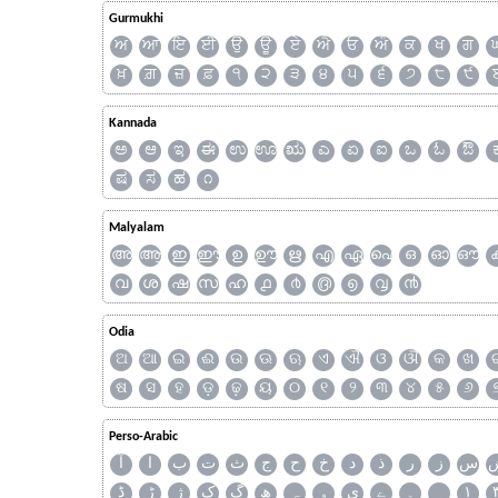
Gurmukhi
ਅ
ਆ
ਇ
ਈ
ਉ
ਊ
ਏ
ਐ
ਓ
ਔ
ਕ
ਖ
ਗ
ਖ਼
ਗ਼
ਜ਼
ਫ਼
੧
੨
੩
੪
੫
੬
੭
੮
੯
Kannada
ಅ
ಆ
ಇ
ಈ
ಉ
ಊ
ಋ
ಎ
ಏ
ಐ
ಒ
ಓ
ಔ
ಷ
ಸ
ಹ
೧
Malyalam
അ
ആ
ഇ
ഈ
ഉ
ഊ
ഋ
എ
ഏ
ഐ
ഒ
ഓ
ഔ
വ
ശ
ഷ
സ
ഹ
൧
൪
൫
൭
൮
൯
Odia
ଅ
ଆ
ଇ
ଈ
ଉ
ଊ
ଋ
ଏ
ଐ
ଓ
ଔ
କ
ଖ
ଷ
ସ
ହ
ଡ଼
ଢ଼
ୟ
୦
୧
୨
୩
୪
୫
୬
Perso-Arabic
س
ز
ر
ذ
د
خ
ح
ج
ث
ت
ب
ا
آ
ڈ
ڑ
ژ
ک
گ
ھ
ہ
ۄ
ی
ے
۔
۱