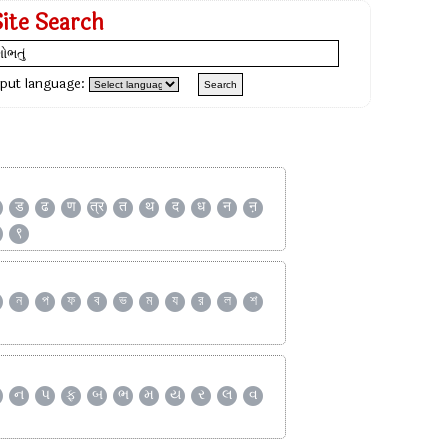
Site Search
nput language:
ड
ढ
ण
त्र
त
थ
द
ध
न
ऩ
९
ন
প
ফ
ব
ভ
ম
য
র
ল
শ
ન
પ
ફ
બ
ભ
મ
ય
ર
લ
વ