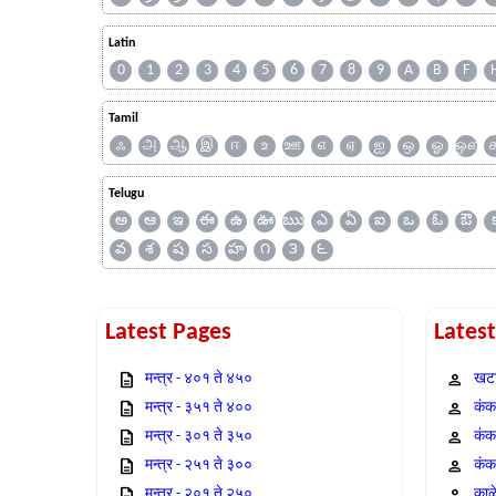
Latin
0
1
2
3
4
5
6
7
8
9
A
B
F
Tamil
ஃ
அ
ஆ
இ
ஈ
உ
ஊ
எ
ஏ
ஐ
ஒ
ஓ
ஔ
Telugu
అ
ఆ
ఇ
ఈ
ఉ
ఊ
ఋ
ఎ
ఏ
ఐ
ఒ
ఓ
ఔ
వ
శ
ష
స
హ
౧
౩
౬
Latest Pages
Lates
मन्त्र - ४०१ ते ४५०
खटा
मन्त्र - ३५१ ते ४००
कंक,
मन्त्र - ३०१ ते ३५०
कंक
मन्त्र - २५१ ते ३००
कंक
मन्त्र - २०१ ते २५०
काळ