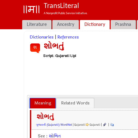
TransLiteral
A Nonprofit Public Service Initiative.
Literature
Ancestry
Dictionary
Prashna
Dictionaries
|
References
શોભતું
શ
Script:
Gujarati Lipi
Meaning
Related Words
શોભતું
ગુજરાતી (Gujarati) WordNet
| Gujarati
Gujarati |
|
See :
શોભિત