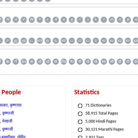
H
N
U
V
W
Y
c
d
e
g
i
j
k
l
m
o
p
q
க
ச
ஜ
ஞ
ட
ண
த
ந
ன
ப
ம
ய
ர
ல
வ
ஷ
ஸ
క
ఖ
గ
ఘ
ఙ
చ
ఛ
జ
ఝ
ట
ఠ
డ
ఢ
ణ
త
థ
ద
ధ
t People
Statistics
वकर, कृष्णराव
71 Dictionaries
 कृष्णाजी
58,915 Total Pages
, येसाजी
5,000 Hindi Pages
, कृष्णजी
30,121 Marathi Pages
े बसणीकर, गोविंद
2,921 Tags