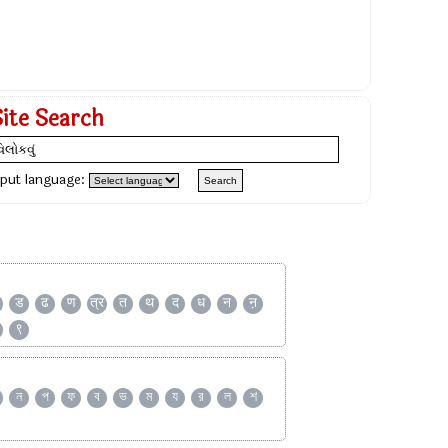
Site Search
nput language:
ड
ढ
ण
त्र
त
थ
द
ध
न
ऩ
९
ন
প
ফ
ব
ভ
ম
য
র
ল
শ