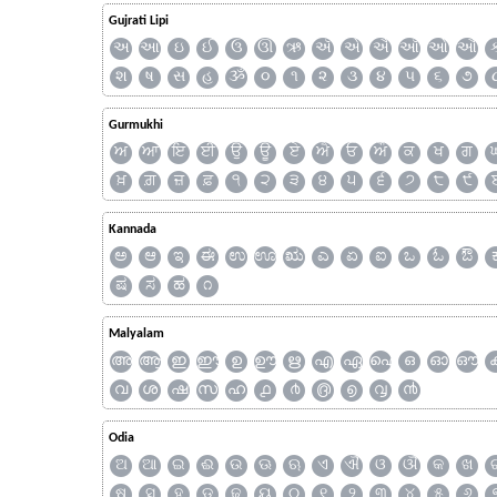
Gujrati Lipi
અ
આ
ઇ
ઈ
ઉ
ઊ
ઋ
ઍ
એ
ઐ
ઑ
ઓ
ઔ
શ
ષ
સ
હ
ૐ
૦
૧
૨
૩
૪
૫
૬
૭
Gurmukhi
ਅ
ਆ
ਇ
ਈ
ਉ
ਊ
ਏ
ਐ
ਓ
ਔ
ਕ
ਖ
ਗ
ਖ਼
ਗ਼
ਜ਼
ਫ਼
੧
੨
੩
੪
੫
੬
੭
੮
੯
Kannada
ಅ
ಆ
ಇ
ಈ
ಉ
ಊ
ಋ
ಎ
ಏ
ಐ
ಒ
ಓ
ಔ
ಷ
ಸ
ಹ
೧
Malyalam
അ
ആ
ഇ
ഈ
ഉ
ഊ
ഋ
എ
ഏ
ഐ
ഒ
ഓ
ഔ
വ
ശ
ഷ
സ
ഹ
൧
൪
൫
൭
൮
൯
Odia
ଅ
ଆ
ଇ
ଈ
ଉ
ଊ
ଋ
ଏ
ଐ
ଓ
ଔ
କ
ଖ
ଷ
ସ
ହ
ଡ଼
ଢ଼
ୟ
୦
୧
୨
୩
୪
୫
୬