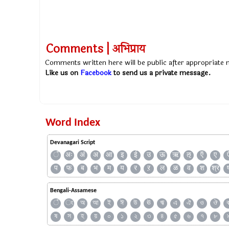
Comments | अभिप्राय
Comments written here will be public after appropriate
Like us on
Facebook
to send us a private message.
Word Index
Devanagari Script
ँ
अः
अं
अ
आ
इ
ई
उ
ऊ
ऋ
ऌ
ऍ
ए
प
फ
ब
भ
म
य
र
ऱ
ल
ळ
व
श
श्र
Bengali-Assamese
ঁ
ং
অ
আ
ই
ঈ
উ
ঊ
ঋ
এ
ঐ
ও
ঔ
ষ
স
হ
য়
০
১
২
৩
৪
৫
৬
৭
৮