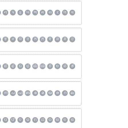
ન
પ
ફ
બ
ભ
મ
ય
ર
લ
વ
ਭ
ਮ
ਯ
ਰ
ਲ
ਲ਼
ਵ
ਸ਼
ਸ
ਹ
ಪ
ಫ
ಬ
ಭ
ಮ
ಯ
ರ
ಲ
ವ
ಶ
ന
പ
ഫ
ബ
ഭ
മ
യ
ര
റ
ല
ପ
ଫ
ବ
ଭ
ମ
ଯ
ର
ଲ
ଳ
ଶ