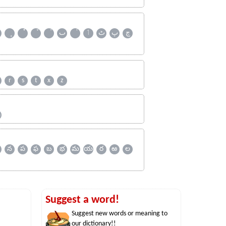
چ
پ
ٹ
ٲ
ٮ
r
s
t
x
z
ஹ
న
ప
ఫ
బ
భ
మ
య
ర
ఱ
ల
Suggest a word!
Suggest new words or meaning to
our dictionary!!