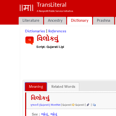
TransLiteral
A Nonprofit Public Service Initiative.
Literature
Ancestry
Dictionary
Prashna
Dictionaries
|
References
વિલોકવું
વ
Script:
Gujarati Lipi
Meaning
Related Words
વિલોકવું
ગુજરાતી (Gujarati) WordNet
| Gujarati
Gujarati |
|
See :
જોવું
,
જોવું