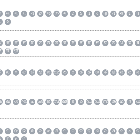
ક
ખ
ગ
ઘ
ચ
છ
જ
ઝ
ઞ
ટ
ઠ
ડ
ઢ
ણ
ત
થ
દ
ધ
૮
૯
ਘ
ਚ
ਛ
ਜ
ਝ
ਟ
ਠ
ਡ
ਢ
ਣ
ਤ
ਥ
ਦ
ਧ
ਨ
ਪ
ਫ
ਬ
ੲ
ੳ
ੴ
ಕ
ಖ
ಗ
ಘ
ಚ
ಛ
ಜ
ಝ
ಟ
ಠ
ಡ
ಢ
ಣ
ತ
ಥ
ದ
ಧ
ನ
ക
ഖ
ഗ
ഘ
ച
ഛ
ജ
ഝ
ഞ
ട
ഠ
ഡ
ഢ
ണ
ത
ഥ
ദ
ധ
ଗ
ଘ
ଙ
ଚ
ଛ
ଜ
ଝ
ଞ
ଟ
ଠ
ଡ
ଢ
ଣ
ତ
ଥ
ଦ
ଧ
ନ
୭
୮
୯
ୱ