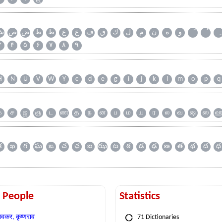
و
ه
ن
م
ل
ك
ق
ف
غ
ع
ظ
ط
ض
ص
ش
۳
۴
۵
۶
۷
۸
۹
H
N
U
V
W
Y
c
d
e
g
i
j
k
l
m
o
p
q
க
ச
ஜ
ஞ
ட
ண
த
ந
ன
ப
ம
ய
ர
ல
வ
ஷ
ஸ
క
ఖ
గ
ఘ
ఙ
చ
ఛ
జ
ఝ
ట
ఠ
డ
ఢ
ణ
త
థ
ద
ధ
t People
Statistics
वकर, कृष्णराव
71 Dictionaries