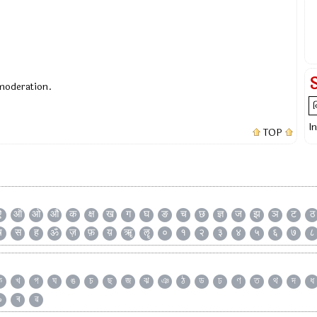
 moderation.
I
TOP
ऐ
ऑ
ओ
औ
क
क्ष
ख
ग
घ
ङ
च
छ
ज्ञ
ज
झ
ञ
ट
ठ
ष
स
ह
ॐ
ज़
फ़
य़
ॠ
ॡ
०
१
२
३
४
५
६
७
८
ক
খ
গ
ঘ
ঙ
চ
ছ
জ
ঝ
ঞ
ঠ
ড
ঢ
ণ
ত
থ
দ
ধ
৯
ৰ
ৱ