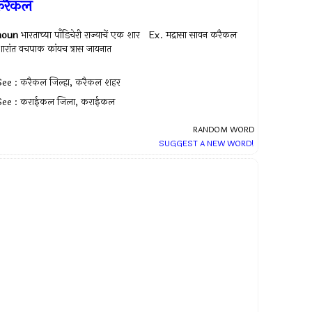
करैकल
noun
भारताच्या पाँडिचेरी राज्याचें एक शार Ex.
मद्रासा सावन करैकल
ारांत वचपाक कांयच त्रास जायनात
See : करैकल जिल्हा, करैकल शहर
See : कराईकल जिला, कराईकल
RANDOM WORD
SUGGEST A NEW WORD!