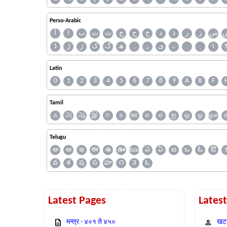
Perso-Arabic
س
ز
ر
ذ
د
خ
ح
ج
ث
ت
ب
ا
آ
ڈ
ڑ
ژ
ک
گ
ھ
ہ
ۄ
ی
ے
۔
۱
Latin
0
1
2
3
4
5
6
7
8
9
A
B
F
Tamil
ஃ
அ
ஆ
இ
ஈ
உ
ஊ
எ
ஏ
ஐ
ஒ
ஓ
ஔ
Telugu
అ
ఆ
ఇ
ఈ
ఉ
ఊ
ఋ
ఎ
ఏ
ఐ
ఒ
ఓ
ఔ
వ
శ
ష
స
హ
౧
౩
౬
Latest Pages
Lates
मन्त्र - ४०१ ते ४५०
खटा