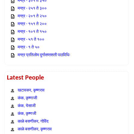
मन्त्र - ३०१ ते ३५०
मन्त्र - २५१ ते ३००
मन्त्र - २०१ ते २५०
मन्त्र - १५१ ते २००
मन्त्र - १०१ ते १५०
मन्त्र - ५१ ते १००
मन्त्र - १ ते ५०
मन्त्र प्रतिलोम दुर्गासप्तशती पाठविधिः
Latest People
खटावकर, कृष्णराव
कंक, कृष्णाजी
कंक, येसाजी
कंक, कृष्णजी
काळे बसणीकर, गोविंद
काळे बसणीकर, कृष्णराव