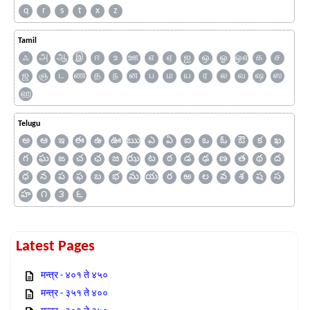
q
r
s
t
x
z
Tamil
ஃ
அ
ஆ
இ
ஈ
உ
ஊ
எ
ஏ
ஐ
ஒ
ஓ
ஔ
க
ச
ஜ
ஞ
ட
ண
த
ந
ன
ப
ம
ய
ர
ல
வ
ஷ
ஸ
ஹ
Telugu
అ
ఆ
ఇ
ఈ
ఉ
ఊ
ఋ
ఎ
ఏ
ఐ
ఒ
ఓ
ఔ
క
ఖ
గ
ఘ
ఙ
చ
ఛ
జ
ఝ
ట
ఠ
డ
ఢ
ణ
త
థ
ద
ధ
న
ప
ఫ
బ
భ
మ
య
ర
ఱ
ల
వ
శ
ష
స
హ
౧
౩
౬
Latest Pages
मन्त्र - ४०१ ते ४५०
मन्त्र - ३५१ ते ४००