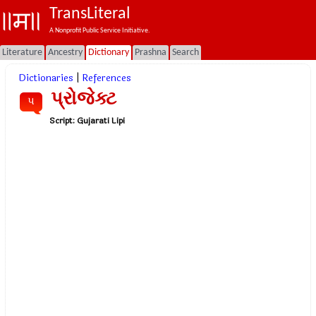
TransLiteral
A Nonprofit Public Service Initiative.
Literature
Ancestry
Dictionary
Prashna
Search
Dictionaries
|
References
પ્રોજેક્ટ
પ
Script:
Gujarati Lipi