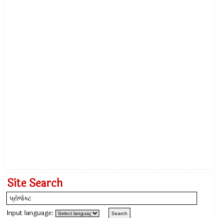
Site Search
Input language: