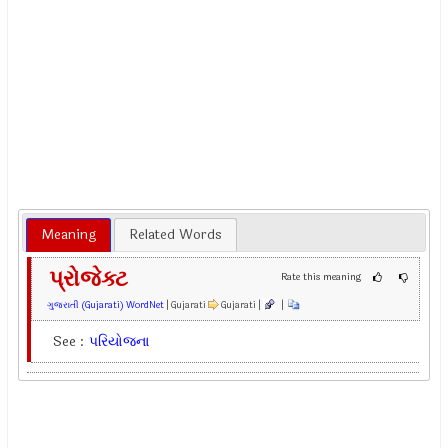
Meaning
Related Words
પ્રોજેક્ટ
Rate this meaning
ગુજરાતી (Gujarati) WordNet
| Gujarati
Gujarati |
|
See :
પરિયોજના