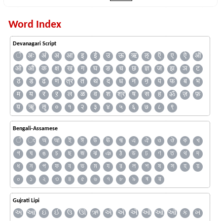
Word Index
Devanagari Script
ँ
अः
अं
अ
आ
इ
ई
उ
ऊ
ऋ
ऌ
ऍ
ए
ऐ
ऑ
ओ
औ
क
क्ष
ख
ग
घ
ङ
च
छ
ज्ञ
ज
झ
ञ
ट
ठ
ड
ढ
ण
त्र
त
थ
द
ध
न
ऩ
प
फ
ब
भ
म
य
र
ऱ
ल
ळ
व
श
श्र
ष
स
ह
ॐ
ज़
फ़
य़
ॠ
ॡ
०
१
२
३
४
५
६
७
८
९
Bengali-Assamese
ঁ
ং
অ
আ
ই
ঈ
উ
ঊ
ঋ
এ
ঐ
ও
ঔ
ক
খ
গ
ঘ
ঙ
চ
ছ
জ
ঝ
ঞ
ঠ
ড
ঢ
ণ
ত
থ
দ
ধ
ন
প
ফ
ব
ভ
ম
য
র
ল
শ
ষ
স
হ
য়
০
১
২
৩
৪
৫
৬
৭
৮
৯
ৰ
ৱ
Gujrati Lipi
અ
આ
ઇ
ઈ
ઉ
ઊ
ઋ
ઍ
એ
ઐ
ઑ
ઓ
ઔ
ક
ખ