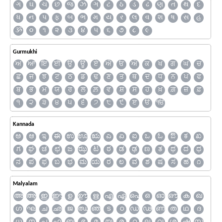
ગ
ઘ
ચ
છ
જ
ઝ
ઞ
ટ
ઠ
ડ
ઢ
ણ
ત
થ
દ
ધ
ન
પ
ફ
બ
ભ
મ
ય
ર
લ
વ
શ
ષ
સ
હ
ૐ
૦
૧
૨
૩
૪
૫
૬
૭
૮
૯
Gurmukhi
ਅ
ਆ
ਇ
ਈ
ਉ
ਊ
ਏ
ਐ
ਓ
ਔ
ਕ
ਖ
ਗ
ਘ
ਚ
ਛ
ਜ
ਝ
ਟ
ਠ
ਡ
ਢ
ਣ
ਤ
ਥ
ਦ
ਧ
ਨ
ਪ
ਫ
ਬ
ਭ
ਮ
ਯ
ਰ
ਲ
ਲ਼
ਵ
ਸ਼
ਸ
ਹ
ਖ਼
ਗ਼
ਜ਼
ਫ਼
੧
੨
੩
੪
੫
੬
੭
੮
੯
ੲ
ੳ
ੴ
Kannada
ಅ
ಆ
ಇ
ಈ
ಉ
ಊ
ಋ
ಎ
ಏ
ಐ
ಒ
ಓ
ಔ
ಕ
ಖ
ಗ
ಘ
ಚ
ಛ
ಜ
ಝ
ಟ
ಠ
ಡ
ಢ
ಣ
ತ
ಥ
ದ
ಧ
ನ
ಪ
ಫ
ಬ
ಭ
ಮ
ಯ
ರ
ಲ
ವ
ಶ
ಷ
ಸ
ಹ
೧
Malyalam
അ
ആ
ഇ
ഈ
ഉ
ഊ
ഋ
എ
ഏ
ഐ
ഒ
ഓ
ഔ
ക
ഖ
ഗ
ഘ
ച
ഛ
ജ
ഝ
ഞ
ട
ഠ
ഡ
ഢ
ണ
ത
ഥ
ദ
ധ
ന
പ
ഫ
ബ
ഭ
മ
യ
ര
റ
ല
വ
ശ
ഷ
സ