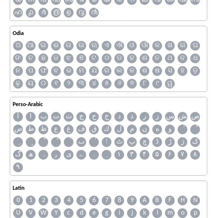
ഹ
൧
൪
൫
൭
൮
൯
Odia
ଅ
ଆ
ଇ
ଈ
ଉ
ଊ
ଋ
ଏ
ଐ
ଓ
ଔ
କ
ଖ
ଗ
ଘ
ଙ
ଚ
ଛ
ଜ
ଝ
ଞ
ଟ
ଠ
ଡ
ଢ
ଣ
ତ
ଥ
ଦ
ଧ
ନ
ପ
ଫ
ବ
ଭ
ମ
ଯ
ର
ଲ
ଳ
ଶ
ଷ
ସ
ହ
ଡ଼
ଢ଼
ୟ
୦
୧
୨
୩
୪
୫
୬
୭
୮
୯
ୱ
Perso-Arabic
ص
ش
س
ز
ر
ذ
د
خ
ح
ج
ث
ت
ب
ا
آ
و
ه
ن
م
ل
ك
ق
ف
غ
ع
ظ
ط
ض
ک
ژ
ڑ
ڈ
چ
پ
ٹ
ٲ
ٮ
گ
ھ
ہ
ۄ
ی
ے
۔
۱
۳
۴
۵
۶
۷
۸
۹
Latin
0
1
2
3
4
5
6
7
8
9
A
B
F
H
N
U
V
W
Y
c
d
e
g
i
j
k
l
m
o
p