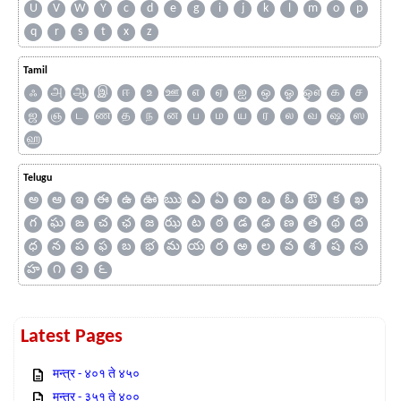
U
V
W
Y
c
d
e
g
i
j
k
l
m
o
p
q
r
s
t
x
z
Tamil
ஃ
அ
ஆ
இ
ஈ
உ
ஊ
எ
ஏ
ஐ
ஒ
ஓ
ஔ
க
ச
ஜ
ஞ
ட
ண
த
ந
ன
ப
ம
ய
ர
ல
வ
ஷ
ஸ
ஹ
Telugu
అ
ఆ
ఇ
ఈ
ఉ
ఊ
ఋ
ఎ
ఏ
ఐ
ఒ
ఓ
ఔ
క
ఖ
గ
ఘ
ఙ
చ
ఛ
జ
ఝ
ట
ఠ
డ
ఢ
ణ
త
థ
ద
ధ
న
ప
ఫ
బ
భ
మ
య
ర
ఱ
ల
వ
శ
ష
స
హ
౧
౩
౬
Latest Pages
मन्त्र - ४०१ ते ४५०
मन्त्र - ३५१ ते ४००