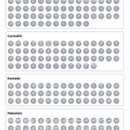
અ
આ
ઇ
ઈ
ઉ
ઊ
ઋ
ઍ
એ
ઐ
ઑ
ઓ
ઔ
ક
ખ
ગ
ઘ
ચ
છ
જ
ઝ
ઞ
ટ
ઠ
ડ
ઢ
ણ
ત
થ
દ
ધ
ન
પ
ફ
બ
ભ
મ
ય
ર
લ
વ
શ
ષ
સ
હ
ૐ
૦
૧
૨
૩
૪
૫
૬
૭
૮
૯
Gurmukhi
ਅ
ਆ
ਇ
ਈ
ਉ
ਊ
ਏ
ਐ
ਓ
ਔ
ਕ
ਖ
ਗ
ਘ
ਚ
ਛ
ਜ
ਝ
ਟ
ਠ
ਡ
ਢ
ਣ
ਤ
ਥ
ਦ
ਧ
ਨ
ਪ
ਫ
ਬ
ਭ
ਮ
ਯ
ਰ
ਲ
ਲ਼
ਵ
ਸ਼
ਸ
ਹ
ਖ਼
ਗ਼
ਜ਼
ਫ਼
੧
੨
੩
੪
੫
੬
੭
੮
੯
ੲ
ੳ
ੴ
Kannada
ಅ
ಆ
ಇ
ಈ
ಉ
ಊ
ಋ
ಎ
ಏ
ಐ
ಒ
ಓ
ಔ
ಕ
ಖ
ಗ
ಘ
ಚ
ಛ
ಜ
ಝ
ಟ
ಠ
ಡ
ಢ
ಣ
ತ
ಥ
ದ
ಧ
ನ
ಪ
ಫ
ಬ
ಭ
ಮ
ಯ
ರ
ಲ
ವ
ಶ
ಷ
ಸ
ಹ
೧
Malyalam
അ
ആ
ഇ
ഈ
ഉ
ഊ
ഋ
എ
ഏ
ഐ
ഒ
ഓ
ഔ
ക
ഖ
ഗ
ഘ
ച
ഛ
ജ
ഝ
ഞ
ട
ഠ
ഡ
ഢ
ണ
ത
ഥ
ദ