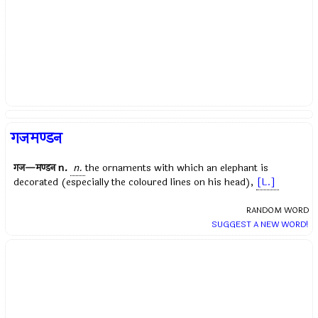
गजमण्डन
गज—मण्डन
n.
n.
the ornaments with which an elephant is
decorated (especially the coloured lines on his head),
[L.]
RANDOM WORD
SUGGEST A NEW WORD!