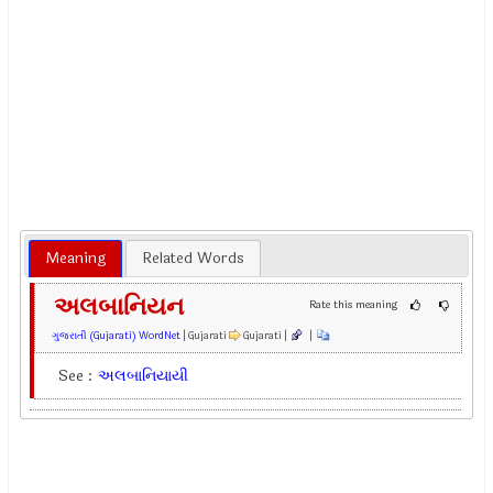
Meaning
Related Words
અલબાનિયન
Rate this meaning
ગુજરાતી (Gujarati) WordNet
| Gujarati
Gujarati |
|
See :
અલબાનિયાયી