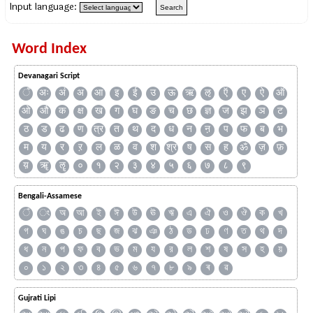
Input language:
Word Index
Devanagari Script
ँ
अः
अं
अ
आ
इ
ई
उ
ऊ
ऋ
ऌ
ऍ
ए
ऐ
ऑ
ओ
औ
क
क्ष
ख
ग
घ
ङ
च
छ
ज्ञ
ज
झ
ञ
ट
ठ
ड
ढ
ण
त्र
त
थ
द
ध
न
ऩ
प
फ
ब
भ
म
य
र
ऱ
ल
ळ
व
श
श्र
ष
स
ह
ॐ
ज़
फ़
य़
ॠ
ॡ
०
१
२
३
४
५
६
७
८
९
Bengali-Assamese
ঁ
ং
অ
আ
ই
ঈ
উ
ঊ
ঋ
এ
ঐ
ও
ঔ
ক
খ
গ
ঘ
ঙ
চ
ছ
জ
ঝ
ঞ
ঠ
ড
ঢ
ণ
ত
থ
দ
ধ
ন
প
ফ
ব
ভ
ম
য
র
ল
শ
ষ
স
হ
য়
০
১
২
৩
৪
৫
৬
৭
৮
৯
ৰ
ৱ
Gujrati Lipi