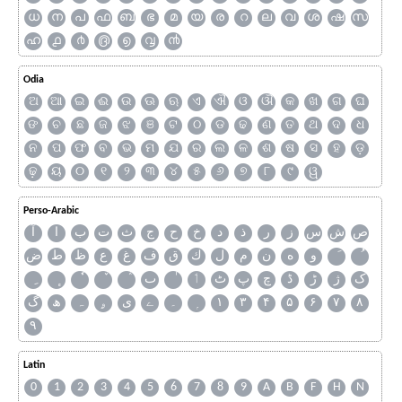
ധ
ന
പ
ഫ
ബ
ഭ
മ
യ
ര
റ
ല
വ
ശ
ഷ
സ
ഹ
൧
൪
൫
൭
൮
൯
Odia
ଅ
ଆ
ଇ
ଈ
ଉ
ଊ
ଋ
ଏ
ଐ
ଓ
ଔ
କ
ଖ
ଗ
ଘ
ଙ
ଚ
ଛ
ଜ
ଝ
ଞ
ଟ
ଠ
ଡ
ଢ
ଣ
ତ
ଥ
ଦ
ଧ
ନ
ପ
ଫ
ବ
ଭ
ମ
ଯ
ର
ଲ
ଳ
ଶ
ଷ
ସ
ହ
ଡ଼
ଢ଼
ୟ
୦
୧
୨
୩
୪
୫
୬
୭
୮
୯
ୱ
Perso-Arabic
ص
ش
س
ز
ر
ذ
د
خ
ح
ج
ث
ت
ب
ا
آ
و
ه
ن
م
ل
ك
ق
ف
غ
ع
ظ
ط
ض
ک
ژ
ڑ
ڈ
چ
پ
ٹ
ٲ
ٮ
گ
ھ
ہ
ۄ
ی
ے
۔
۱
۳
۴
۵
۶
۷
۸
۹
Latin
0
1
2
3
4
5
6
7
8
9
A
B
F
H
N