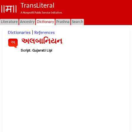
TransLiteral
A Nonprofit Public Service Initiative.
Literature
Ancestry
Dictionary
Prashna
Search
Dictionaries
|
References
અલબાનિયન
અ
Script:
Gujarati Lipi