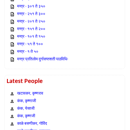
मन्त्र - ३०१ ते ३५०
मन्त्र - २५१ ते ३००
मन्त्र - २०१ ते २५०
मन्त्र - १५१ ते २००
मन्त्र - १०१ ते १५०
मन्त्र - ५१ ते १००
मन्त्र - १ ते ५०
मन्त्र प्रतिलोम दुर्गासप्तशती पाठविधिः
Latest People
खटावकर, कृष्णराव
कंक, कृष्णाजी
कंक, येसाजी
कंक, कृष्णजी
काळे बसणीकर, गोविंद