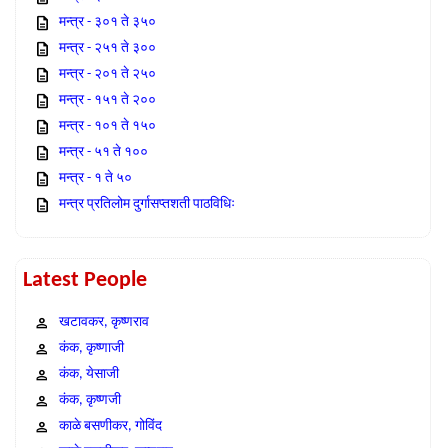
मन्त्र - ३०१ ते ३५०
मन्त्र - २५१ ते ३००
मन्त्र - २०१ ते २५०
मन्त्र - १५१ ते २००
मन्त्र - १०१ ते १५०
मन्त्र - ५१ ते १००
मन्त्र - १ ते ५०
मन्त्र प्रतिलोम दुर्गासप्तशती पाठविधिः
Latest People
खटावकर, कृष्णराव
कंक, कृष्णाजी
कंक, येसाजी
कंक, कृष्णजी
काळे बसणीकर, गोविंद