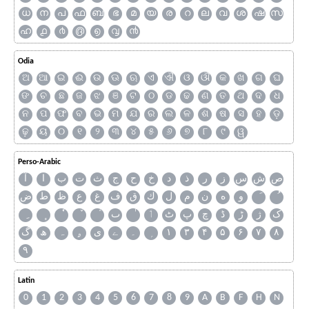
ധ
ന
പ
ഫ
ബ
ഭ
മ
യ
ര
റ
ല
വ
ശ
ഷ
സ
ഹ
൧
൪
൫
൭
൮
൯
Odia
ଅ
ଆ
ଇ
ଈ
ଉ
ଊ
ଋ
ଏ
ଐ
ଓ
ଔ
କ
ଖ
ଗ
ଘ
ଙ
ଚ
ଛ
ଜ
ଝ
ଞ
ଟ
ଠ
ଡ
ଢ
ଣ
ତ
ଥ
ଦ
ଧ
ନ
ପ
ଫ
ବ
ଭ
ମ
ଯ
ର
ଲ
ଳ
ଶ
ଷ
ସ
ହ
ଡ଼
ଢ଼
ୟ
୦
୧
୨
୩
୪
୫
୬
୭
୮
୯
ୱ
Perso-Arabic
ص
ش
س
ز
ر
ذ
د
خ
ح
ج
ث
ت
ب
ا
آ
و
ه
ن
م
ل
ك
ق
ف
غ
ع
ظ
ط
ض
ک
ژ
ڑ
ڈ
چ
پ
ٹ
ٲ
ٮ
گ
ھ
ہ
ۄ
ی
ے
۔
۱
۳
۴
۵
۶
۷
۸
۹
Latin
0
1
2
3
4
5
6
7
8
9
A
B
F
H
N