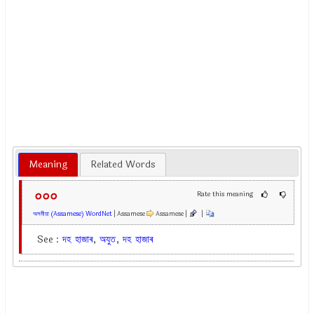
Meaning
Related Words
০০০
Rate this meaning
অসমীয়া (Assamese) WordNet
| Assamese
Assamese |
|
See :
দহ
হাজাৰ
,
অযুত
,
দহ
হাজাৰ