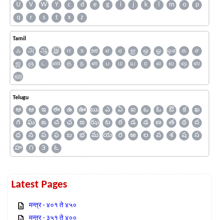
U
V
W
Y
c
d
e
g
i
j
k
l
m
o
p
q
r
s
t
x
z
Tamil
ஃ
அ
ஆ
இ
ஈ
உ
ஊ
எ
ஏ
ஐ
ஒ
ஓ
ஔ
க
ச
ஜ
ஞ
ட
ண
த
ந
ன
ப
ம
ய
ர
ல
வ
ஷ
ஸ
ஹ
Telugu
అ
ఆ
ఇ
ఈ
ఉ
ఊ
ఋ
ఎ
ఏ
ఐ
ఒ
ఓ
ఔ
క
ఖ
గ
ఘ
ఙ
చ
ఛ
జ
ఝ
ట
ఠ
డ
ఢ
ణ
త
థ
ద
ధ
న
ప
ఫ
బ
భ
మ
య
ర
ఱ
ల
వ
శ
ష
స
హ
౧
౩
౬
Latest Pages
मन्त्र - ४०१ ते ४५०
मन्त्र - ३५१ ते ४००