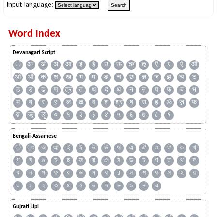
Input language:
Word Index
Devanagari Script
ँ
अः
अं
अ
आ
इ
ई
उ
ऊ
ऋ
ऌ
ऍ
ए
ऐ
ऑ
ओ
औ
क
क्ष
ख
ग
घ
ङ
च
छ
ज्ञ
ज
झ
ञ
ट
ठ
ड
ढ
ण
त्र
त
थ
द
ध
न
ऩ
प
फ
ब
भ
म
य
र
ऱ
ल
ळ
व
श
श्र
ष
स
ह
ॐ
ज़
फ़
य़
ॠ
ॡ
०
१
२
३
४
५
६
७
८
९
Bengali-Assamese
ঁ
ং
অ
আ
ই
ঈ
উ
ঊ
ঋ
এ
ঐ
ও
ঔ
ক
খ
গ
ঘ
ঙ
চ
ছ
জ
ঝ
ঞ
ঠ
ড
ঢ
ণ
ত
থ
দ
ধ
ন
প
ফ
ব
ভ
ম
য
র
ল
শ
ষ
স
হ
য়
০
১
২
৩
৪
৫
৬
৭
৮
৯
ৰ
ৱ
Gujrati Lipi