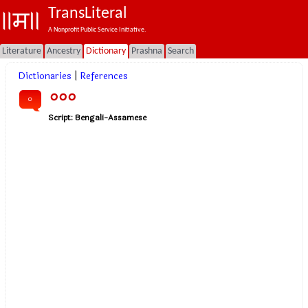
TransLiteral
A Nonprofit Public Service Initiative.
Literature
Ancestry
Dictionary
Prashna
Search
Dictionaries
|
References
০০০
০
Script:
Bengali-Assamese