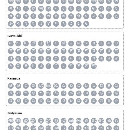
અ
આ
ઇ
ઈ
ઉ
ઊ
ઋ
ઍ
એ
ઐ
ઑ
ઓ
ઔ
ક
ખ
ગ
ઘ
ચ
છ
જ
ઝ
ઞ
ટ
ઠ
ડ
ઢ
ણ
ત
થ
દ
ધ
ન
પ
ફ
બ
ભ
મ
ય
ર
લ
વ
શ
ષ
સ
હ
ૐ
૦
૧
૨
૩
૪
૫
૬
૭
૮
૯
Gurmukhi
ਅ
ਆ
ਇ
ਈ
ਉ
ਊ
ਏ
ਐ
ਓ
ਔ
ਕ
ਖ
ਗ
ਘ
ਚ
ਛ
ਜ
ਝ
ਟ
ਠ
ਡ
ਢ
ਣ
ਤ
ਥ
ਦ
ਧ
ਨ
ਪ
ਫ
ਬ
ਭ
ਮ
ਯ
ਰ
ਲ
ਲ਼
ਵ
ਸ਼
ਸ
ਹ
ਖ਼
ਗ਼
ਜ਼
ਫ਼
੧
੨
੩
੪
੫
੬
੭
੮
੯
ੲ
ੳ
ੴ
Kannada
ಅ
ಆ
ಇ
ಈ
ಉ
ಊ
ಋ
ಎ
ಏ
ಐ
ಒ
ಓ
ಔ
ಕ
ಖ
ಗ
ಘ
ಚ
ಛ
ಜ
ಝ
ಟ
ಠ
ಡ
ಢ
ಣ
ತ
ಥ
ದ
ಧ
ನ
ಪ
ಫ
ಬ
ಭ
ಮ
ಯ
ರ
ಲ
ವ
ಶ
ಷ
ಸ
ಹ
೧
Malyalam
അ
ആ
ഇ
ഈ
ഉ
ഊ
ഋ
എ
ഏ
ഐ
ഒ
ഓ
ഔ
ക
ഖ
ഗ
ഘ
ച
ഛ
ജ
ഝ
ഞ
ട
ഠ
ഡ
ഢ
ണ
ത
ഥ
ദ