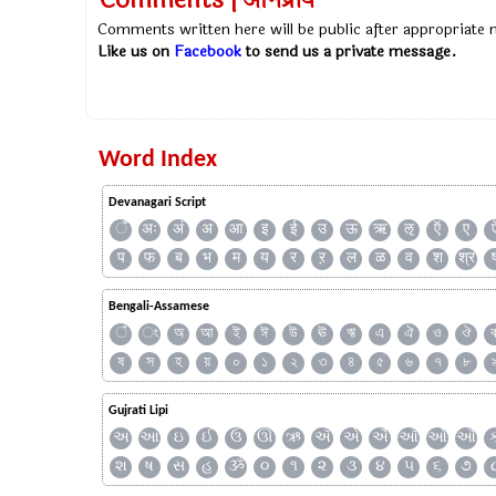
Comments | अभिप्राय
Comments written here will be public after appropriate
Like us on
Facebook
to send us a private message.
Word Index
Devanagari Script
ँ
अः
अं
अ
आ
इ
ई
उ
ऊ
ऋ
ऌ
ऍ
ए
प
फ
ब
भ
म
य
र
ऱ
ल
ळ
व
श
श्र
Bengali-Assamese
ঁ
ং
অ
আ
ই
ঈ
উ
ঊ
ঋ
এ
ঐ
ও
ঔ
ষ
স
হ
য়
০
১
২
৩
৪
৫
৬
৭
৮
Gujrati Lipi
અ
આ
ઇ
ઈ
ઉ
ઊ
ઋ
ઍ
એ
ઐ
ઑ
ઓ
ઔ
શ
ષ
સ
હ
ૐ
૦
૧
૨
૩
૪
૫
૬
૭