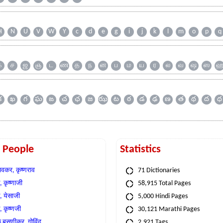
H
N
U
V
W
Y
c
d
e
g
i
j
k
l
m
o
p
q
க
ச
ஜ
ஞ
ட
ண
த
ந
ன
ப
ம
ய
ர
ல
வ
ஷ
ஸ
క
ఖ
గ
ఘ
ఙ
చ
ఛ
జ
ఝ
ట
ఠ
డ
ఢ
ణ
త
థ
ద
ధ
t People
Statistics
वकर, कृष्णराव
71 Dictionaries
 कृष्णाजी
58,915 Total Pages
, येसाजी
5,000 Hindi Pages
, कृष्णजी
30,121 Marathi Pages
े बसणीकर, गोविंद
2,921 Tags