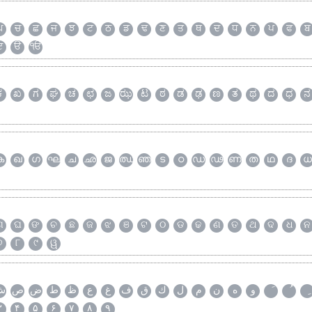
ਘ
ਚ
ਛ
ਜ
ਝ
ਟ
ਠ
ਡ
ਢ
ਣ
ਤ
ਥ
ਦ
ਧ
ਨ
ਪ
ਫ
ਬ
ੲ
ੳ
ੴ
ಕ
ಖ
ಗ
ಘ
ಚ
ಛ
ಜ
ಝ
ಟ
ಠ
ಡ
ಢ
ಣ
ತ
ಥ
ದ
ಧ
ನ
ക
ഖ
ഗ
ഘ
ച
ഛ
ജ
ഝ
ഞ
ട
ഠ
ഡ
ഢ
ണ
ത
ഥ
ദ
ധ
ଗ
ଘ
ଙ
ଚ
ଛ
ଜ
ଝ
ଞ
ଟ
ଠ
ଡ
ଢ
ଣ
ତ
ଥ
ଦ
ଧ
ନ
୭
୮
୯
ୱ
و
ه
ن
م
ل
ك
ق
ف
غ
ع
ظ
ط
ض
ص
ش
۳
۴
۵
۶
۷
۸
۹