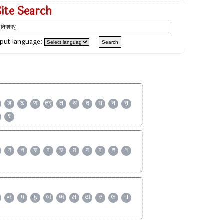
Site Search
nput language:
ड
ढ
ण
त्र
त
थ
द
ध
न
ऩ
९
ন
প
ফ
ব
ভ
ম
য
র
ল
শ
ન
પ
ફ
બ
ભ
મ
ય
ર
લ
વ