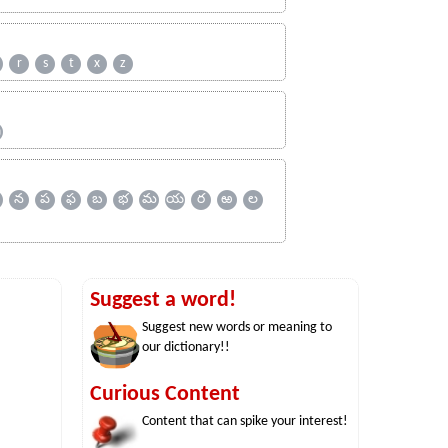
r
s
t
x
z
ஹ
న
ప
ఫ
బ
భ
మ
య
ర
ఱ
ల
Suggest a word!
Suggest new words or meaning to
our dictionary!!
Curious Content
Content that can spike your interest!