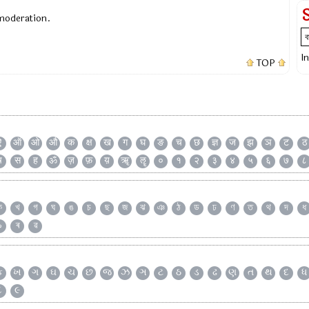
 moderation.
I
TOP
ऐ
ऑ
ओ
औ
क
क्ष
ख
ग
घ
ङ
च
छ
ज्ञ
ज
झ
ञ
ट
ठ
ष
स
ह
ॐ
ज़
फ़
य़
ॠ
ॡ
०
१
२
३
४
५
६
७
८
ক
খ
গ
ঘ
ঙ
চ
ছ
জ
ঝ
ঞ
ঠ
ড
ঢ
ণ
ত
থ
দ
ধ
৯
ৰ
ৱ
ક
ખ
ગ
ઘ
ચ
છ
જ
ઝ
ઞ
ટ
ઠ
ડ
ઢ
ણ
ત
થ
દ
ધ
૮
૯