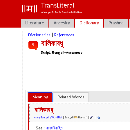
TransLiteral
A Nonprofit Public Service Initiative.
Literature
Ancestry
Dictionary
Prashna
Dictionaries
|
References
বালিকাবধূ
ব
Script:
Bengali-Assamese
Meaning
Related Words
বালিকাবধূ
বাংলা (Bengali) WordNet
| Bengali
Bengali |
|
See :
বাল্যবিবাহিতা