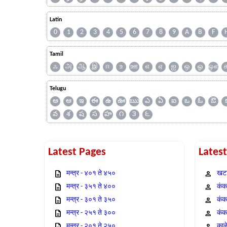
Latin
0
1
2
3
4
5
6
7
8
9
A
B
F
Tamil
ஃ
அ
ஆ
இ
ஈ
உ
ஊ
எ
ஏ
ஐ
ஒ
ஓ
ஔ
Telugu
అ
ఆ
ఇ
ఈ
ఉ
ఊ
ఋ
ఎ
ఏ
ఐ
ఒ
ఓ
ఔ
వ
శ
ష
స
హ
౧
౩
౬
Latest Pages
Lates
मन्त्र - ४०१ ते ४५०
खटा
मन्त्र - ३५१ ते ४००
कंक,
मन्त्र - ३०१ ते ३५०
कंक
मन्त्र - २५१ ते ३००
कंक
मन्त्र - २०१ ते २५०
काळ