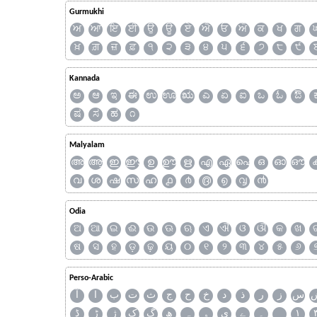
Gurmukhi
ਅ
ਆ
ਇ
ਈ
ਉ
ਊ
ਏ
ਐ
ਓ
ਔ
ਕ
ਖ
ਗ
ਖ਼
ਗ਼
ਜ਼
ਫ਼
੧
੨
੩
੪
੫
੬
੭
੮
੯
Kannada
ಅ
ಆ
ಇ
ಈ
ಉ
ಊ
ಋ
ಎ
ಏ
ಐ
ಒ
ಓ
ಔ
ಷ
ಸ
ಹ
೧
Malyalam
അ
ആ
ഇ
ഈ
ഉ
ഊ
ഋ
എ
ഏ
ഐ
ഒ
ഓ
ഔ
വ
ശ
ഷ
സ
ഹ
൧
൪
൫
൭
൮
൯
Odia
ଅ
ଆ
ଇ
ଈ
ଉ
ଊ
ଋ
ଏ
ଐ
ଓ
ଔ
କ
ଖ
ଷ
ସ
ହ
ଡ଼
ଢ଼
ୟ
୦
୧
୨
୩
୪
୫
୬
Perso-Arabic
س
ز
ر
ذ
د
خ
ح
ج
ث
ت
ب
ا
آ
ڈ
ڑ
ژ
ک
گ
ھ
ہ
ۄ
ی
ے
۔
۱