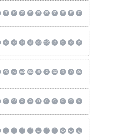
ਭ
ਮ
ਯ
ਰ
ਲ
ਲ਼
ਵ
ਸ਼
ਸ
ਹ
ಪ
ಫ
ಬ
ಭ
ಮ
ಯ
ರ
ಲ
ವ
ಶ
ന
പ
ഫ
ബ
ഭ
മ
യ
ര
റ
ല
ପ
ଫ
ବ
ଭ
ମ
ଯ
ର
ଲ
ଳ
ଶ
چ
پ
ٹ
ٲ
ٮ