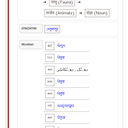
➜
जन्तु (Fauna)
➜
सजीव (Animate)
➜
संज्ञा (Noun)
ধেনুকাসুর
SYNONYM:
Wordnet:
ધેનુક
guj
धेनुक
hin
دھےنُک , دھےنُکاسُر
kas
धेनुक
kok
धेनुक
mar
ଧେନୁକାସୁର
ori
ਧੇਨੁਕ
pan