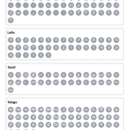
ک
ژ
ڑ
ڈ
چ
پ
ٹ
ٲ
ٮ
گ
ھ
ہ
ۄ
ی
ے
۔
۱
۳
۴
۵
۶
۷
۸
۹
Latin
0
1
2
3
4
5
6
7
8
9
A
B
F
H
N
U
V
W
Y
c
d
e
g
i
j
k
l
m
o
p
q
r
s
t
x
z
Tamil
ஃ
அ
ஆ
இ
ஈ
உ
ஊ
எ
ஏ
ஐ
ஒ
ஓ
ஔ
க
ச
ஜ
ஞ
ட
ண
த
ந
ன
ப
ம
ய
ர
ல
வ
ஷ
ஸ
ஹ
Telugu
అ
ఆ
ఇ
ఈ
ఉ
ఊ
ఋ
ఎ
ఏ
ఐ
ఒ
ఓ
ఔ
క
ఖ
గ
ఘ
ఙ
చ
ఛ
జ
ఝ
ట
ఠ
డ
ఢ
ణ
త
థ
ద
ధ
న
ప
ఫ
బ
భ
మ
య
ర
ఱ
ల
వ
శ
ష
స