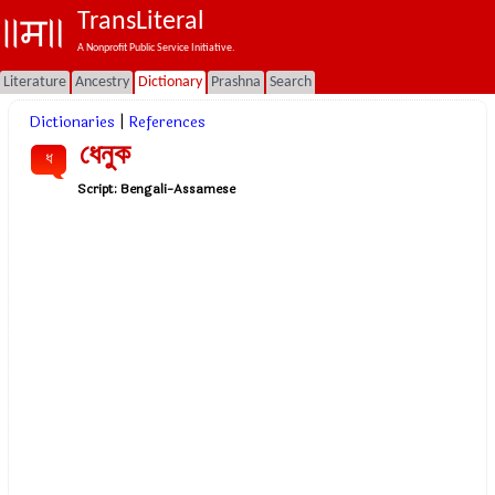
TransLiteral
A Nonprofit Public Service Initiative.
Literature
Ancestry
Dictionary
Prashna
Search
Dictionaries
|
References
ধেনুক
ধ
Script:
Bengali-Assamese