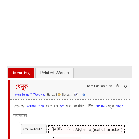
Meaning
Related Words
ধেনুক
Rate this meaning
বাংলা (Bengali) WordNet
| Bengali
Bengali |
|
noun
একজন
দানব
যে গাধার
রূপ
ধারণ করেছিল Ex.
বলরাম
ধেনুক
সংহার
করেছিলেন
पौराणिक जीव (Mythological Character)
ONTOLOGY: