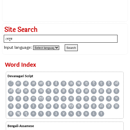
Site Search
Input language:
Word Index
Devanagari Script
ँ
अः
अं
अ
आ
इ
ई
उ
ऊ
ऋ
ऌ
ऍ
ए
ऐ
ऑ
ओ
औ
क
क्ष
ख
ग
घ
ङ
च
छ
ज्ञ
ज
झ
ञ
ट
ठ
ड
ढ
ण
त्र
त
थ
द
ध
न
ऩ
प
फ
ब
भ
म
य
र
ऱ
ल
ळ
व
श
श्र
ष
स
ह
ॐ
ज़
फ़
य़
ॠ
ॡ
०
१
२
३
४
५
६
७
८
९
Bengali-Assamese