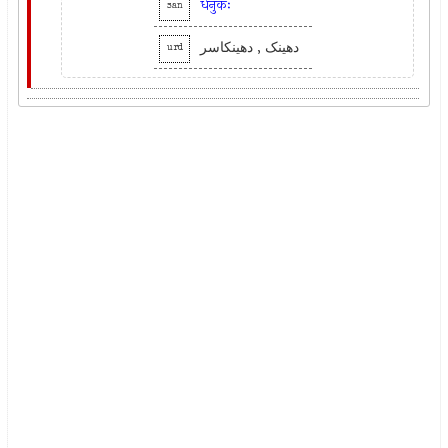
धेनुकः
san
دھینک , دھینکاسر
urd