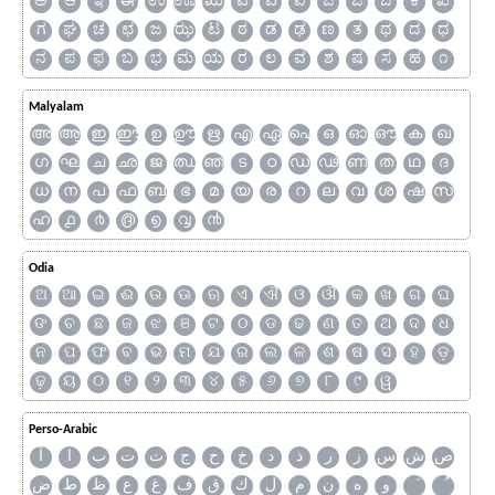
ಅ
ಆ
ಇ
ಈ
ಉ
ಊ
ಋ
ಎ
ಏ
ಐ
ಒ
ಓ
ಔ
ಕ
ಖ
ಗ
ಘ
ಚ
ಛ
ಜ
ಝ
ಟ
ಠ
ಡ
ಢ
ಣ
ತ
ಥ
ದ
ಧ
ನ
ಪ
ಫ
ಬ
ಭ
ಮ
ಯ
ರ
ಲ
ವ
ಶ
ಷ
ಸ
ಹ
೧
Malyalam
അ
ആ
ഇ
ഈ
ഉ
ഊ
ഋ
എ
ഏ
ഐ
ഒ
ഓ
ഔ
ക
ഖ
ഗ
ഘ
ച
ഛ
ജ
ഝ
ഞ
ട
ഠ
ഡ
ഢ
ണ
ത
ഥ
ദ
ധ
ന
പ
ഫ
ബ
ഭ
മ
യ
ര
റ
ല
വ
ശ
ഷ
സ
ഹ
൧
൪
൫
൭
൮
൯
Odia
ଅ
ଆ
ଇ
ଈ
ଉ
ଊ
ଋ
ଏ
ଐ
ଓ
ଔ
କ
ଖ
ଗ
ଘ
ଙ
ଚ
ଛ
ଜ
ଝ
ଞ
ଟ
ଠ
ଡ
ଢ
ଣ
ତ
ଥ
ଦ
ଧ
ନ
ପ
ଫ
ବ
ଭ
ମ
ଯ
ର
ଲ
ଳ
ଶ
ଷ
ସ
ହ
ଡ଼
ଢ଼
ୟ
୦
୧
୨
୩
୪
୫
୬
୭
୮
୯
ୱ
Perso-Arabic
ص
ش
س
ز
ر
ذ
د
خ
ح
ج
ث
ت
ب
ا
آ
و
ه
ن
م
ل
ك
ق
ف
غ
ع
ظ
ط
ض