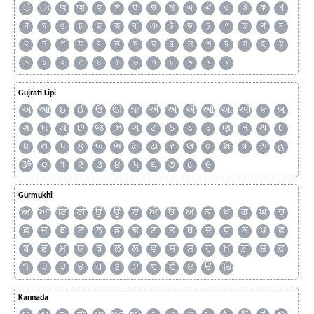
ঁ
ং
অ
আ
ই
ঈ
উ
ঊ
ঋ
এ
ঐ
ও
ঔ
ক
খ
গ
ঘ
ঙ
চ
ছ
জ
ঝ
ঞ
ঠ
ড
ঢ
ণ
ত
থ
দ
ধ
ন
প
ফ
ব
ভ
ম
য
র
ল
শ
ষ
স
হ
য়
০
১
২
৩
৪
৫
৬
৭
৮
৯
ৰ
ৱ
Gujrati Lipi
અ
આ
ઇ
ઈ
ઉ
ઊ
ઋ
ઍ
એ
ઐ
ઑ
ઓ
ઔ
ક
ખ
ગ
ઘ
ચ
છ
જ
ઝ
ઞ
ટ
ઠ
ડ
ઢ
ણ
ત
થ
દ
ધ
ન
પ
ફ
બ
ભ
મ
ય
ર
લ
વ
શ
ષ
સ
હ
ૐ
૦
૧
૨
૩
૪
૫
૬
૭
૮
૯
Gurmukhi
ਅ
ਆ
ਇ
ਈ
ਉ
ਊ
ਏ
ਐ
ਓ
ਔ
ਕ
ਖ
ਗ
ਘ
ਚ
ਛ
ਜ
ਝ
ਟ
ਠ
ਡ
ਢ
ਣ
ਤ
ਥ
ਦ
ਧ
ਨ
ਪ
ਫ
ਬ
ਭ
ਮ
ਯ
ਰ
ਲ
ਲ਼
ਵ
ਸ਼
ਸ
ਹ
ਖ਼
ਗ਼
ਜ਼
ਫ਼
੧
੨
੩
੪
੫
੬
੭
੮
੯
ੲ
ੳ
ੴ
Kannada