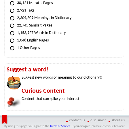
30,121 Marathi Pages
2,921 Tags
2,309,309 Meanings in Dictionary
22,745 Sanskrit Pages
1,153,927 Words in Dictionary
1,048 English Pages
1 Other Pages
Suggest a word!
Suggest new words or meaning to our dictionary!!
Curious Content
Content that can spike your interest!
contact us
disclaimer
about us
By using this page, you agree to the
Terms of Service
. If you disagree, please close your browser