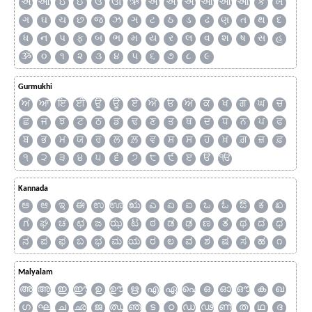
અ
આ
ઇ
ઈ
ઉ
ઊ
ઋ
ઍ
એ
ઐ
ઑ
ઓ
ઔ
ક
ખ
ગ
ઘ
ચ
છ
જ
ઝ
ઞ
ટ
ઠ
ડ
ઢ
ણ
ત
થ
દ
ધ
ન
પ
ફ
બ
ભ
મ
ય
ર
લ
વ
શ
ષ
સ
હ
ૐ
૦
૧
૨
૩
૪
૫
૬
૭
૮
૯
Gurmukhi
ਅ
ਆ
ਇ
ਈ
ਉ
ਊ
ਏ
ਐ
ਓ
ਔ
ਕ
ਖ
ਗ
ਘ
ਚ
ਛ
ਜ
ਝ
ਟ
ਠ
ਡ
ਢ
ਣ
ਤ
ਥ
ਦ
ਧ
ਨ
ਪ
ਫ
ਬ
ਭ
ਮ
ਯ
ਰ
ਲ
ਲ਼
ਵ
ਸ਼
ਸ
ਹ
ਖ਼
ਗ਼
ਜ਼
ਫ਼
੧
੨
੩
੪
੫
੬
੭
੮
੯
ੲ
ੳ
ੴ
Kannada
ಅ
ಆ
ಇ
ಈ
ಉ
ಊ
ಋ
ಎ
ಏ
ಐ
ಒ
ಓ
ಔ
ಕ
ಖ
ಗ
ಘ
ಚ
ಛ
ಜ
ಝ
ಟ
ಠ
ಡ
ಢ
ಣ
ತ
ಥ
ದ
ಧ
ನ
ಪ
ಫ
ಬ
ಭ
ಮ
ಯ
ರ
ಲ
ವ
ಶ
ಷ
ಸ
ಹ
೧
Malyalam
അ
ആ
ഇ
ഈ
ഉ
ഊ
ഋ
എ
ഏ
ഐ
ഒ
ഓ
ഔ
ക
ഖ
ഗ
ഘ
ച
ഛ
ജ
ഝ
ഞ
ട
ഠ
ഡ
ഢ
ണ
ത
ഥ
ദ