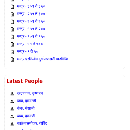
मन्त्र - ३०१ ते ३५०
मन्त्र - २५१ ते ३००
मन्त्र - २०१ ते २५०
मन्त्र - १५१ ते २००
मन्त्र - १०१ ते १५०
मन्त्र - ५१ ते १००
मन्त्र - १ ते ५०
मन्त्र प्रतिलोम दुर्गासप्तशती पाठविधिः
Latest People
खटावकर, कृष्णराव
कंक, कृष्णाजी
कंक, येसाजी
कंक, कृष्णजी
काळे बसणीकर, गोविंद