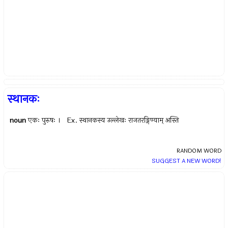
स्थानकः
noun
एकः पुरुषः । Ex.
स्थानकस्य उल्लेखः राजतरङ्गिण्याम् अस्ति
RANDOM WORD
SUGGEST A NEW WORD!