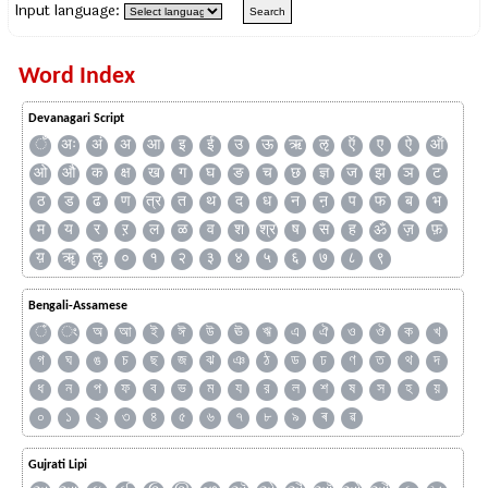
Input language:
Word Index
Devanagari Script
ँ
अः
अं
अ
आ
इ
ई
उ
ऊ
ऋ
ऌ
ऍ
ए
ऐ
ऑ
ओ
औ
क
क्ष
ख
ग
घ
ङ
च
छ
ज्ञ
ज
झ
ञ
ट
ठ
ड
ढ
ण
त्र
त
थ
द
ध
न
ऩ
प
फ
ब
भ
म
य
र
ऱ
ल
ळ
व
श
श्र
ष
स
ह
ॐ
ज़
फ़
य़
ॠ
ॡ
०
१
२
३
४
५
६
७
८
९
Bengali-Assamese
ঁ
ং
অ
আ
ই
ঈ
উ
ঊ
ঋ
এ
ঐ
ও
ঔ
ক
খ
গ
ঘ
ঙ
চ
ছ
জ
ঝ
ঞ
ঠ
ড
ঢ
ণ
ত
থ
দ
ধ
ন
প
ফ
ব
ভ
ম
য
র
ল
শ
ষ
স
হ
য়
০
১
২
৩
৪
৫
৬
৭
৮
৯
ৰ
ৱ
Gujrati Lipi