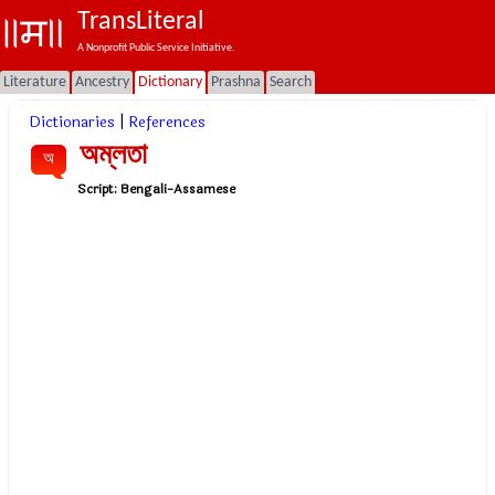
TransLiteral
A Nonprofit Public Service Initiative.
Literature
Ancestry
Dictionary
Prashna
Search
Dictionaries
|
References
অম্লতা
অ
Script:
Bengali-Assamese