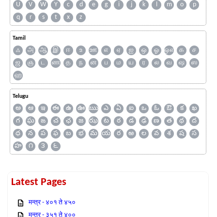
U
V
W
Y
c
d
e
g
i
j
k
l
m
o
p
q
r
s
t
x
z
Tamil
ஃ
அ
ஆ
இ
ஈ
உ
ஊ
எ
ஏ
ஐ
ஒ
ஓ
ஔ
க
ச
ஜ
ஞ
ட
ண
த
ந
ன
ப
ம
ய
ர
ல
வ
ஷ
ஸ
ஹ
Telugu
అ
ఆ
ఇ
ఈ
ఉ
ఊ
ఋ
ఎ
ఏ
ఐ
ఒ
ఓ
ఔ
క
ఖ
గ
ఘ
ఙ
చ
ఛ
జ
ఝ
ట
ఠ
డ
ఢ
ణ
త
థ
ద
ధ
న
ప
ఫ
బ
భ
మ
య
ర
ఱ
ల
వ
శ
ష
స
హ
౧
౩
౬
Latest Pages
मन्त्र - ४०१ ते ४५०
मन्त्र - ३५१ ते ४००