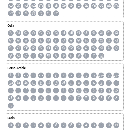
ധ
ന
പ
ഫ
ബ
ഭ
മ
യ
ര
റ
ല
വ
ശ
ഷ
സ
ഹ
൧
൪
൫
൭
൮
൯
Odia
ଅ
ଆ
ଇ
ଈ
ଉ
ଊ
ଋ
ଏ
ଐ
ଓ
ଔ
କ
ଖ
ଗ
ଘ
ଙ
ଚ
ଛ
ଜ
ଝ
ଞ
ଟ
ଠ
ଡ
ଢ
ଣ
ତ
ଥ
ଦ
ଧ
ନ
ପ
ଫ
ବ
ଭ
ମ
ଯ
ର
ଲ
ଳ
ଶ
ଷ
ସ
ହ
ଡ଼
ଢ଼
ୟ
୦
୧
୨
୩
୪
୫
୬
୭
୮
୯
ୱ
Perso-Arabic
ص
ش
س
ز
ر
ذ
د
خ
ح
ج
ث
ت
ب
ا
آ
و
ه
ن
م
ل
ك
ق
ف
غ
ع
ظ
ط
ض
ک
ژ
ڑ
ڈ
چ
پ
ٹ
ٲ
ٮ
گ
ھ
ہ
ۄ
ی
ے
۔
۱
۳
۴
۵
۶
۷
۸
۹
Latin
0
1
2
3
4
5
6
7
8
9
A
B
F
H
N