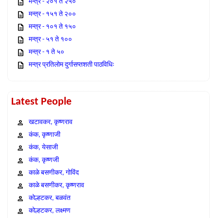
मन्त्र - २०१ ते २५०
मन्त्र - १५१ ते २००
मन्त्र - १०१ ते १५०
मन्त्र - ५१ ते १००
मन्त्र - १ ते ५०
मन्त्र प्रतिलोम दुर्गासप्तशती पाठविधिः
Latest People
खटावकर, कृष्णराव
कंक, कृष्णाजी
कंक, येसाजी
कंक, कृष्णजी
काळे बसणीकर, गोविंद
काळे बसणीकर, कृष्णराव
कोल्हटकर, बळवंत
कोल्हटकर, लक्ष्मण