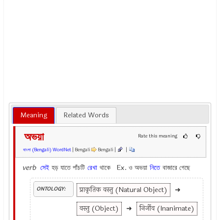
Meaning
Related Words
অভয়া
Rate this meaning
বাংলা (Bengali) WordNet
| Bengali
Bengali |
|
verb
সেই
হড় যাতে পাঁচটি
রেখা
থাকে Ex.
ও অভয়া
নিতে
বাজারে গেছে
प्राकृतिक वस्तु (Natural Object)
➜
ONTOLOGY:
वस्तु (Object)
➜
निर्जीव (Inanimate)