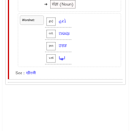
➜
संज्ञा (Noun)
Wordnet:
હરડે
guj
ଅଭୟା
ori
ਹਰੜ
pan
ابھیا
urd
See :
হরীতকী