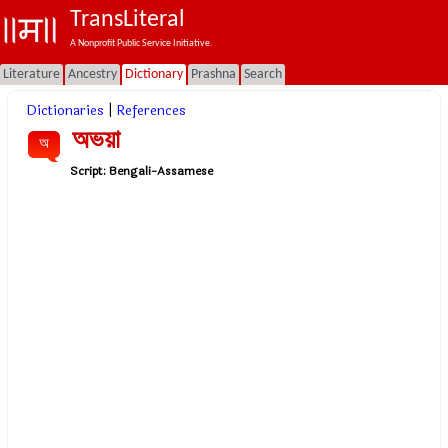
TransLiteral
A Nonprofit Public Service Initiative.
Literature
Ancestry
Dictionary
Prashna
Search
Dictionaries
|
References
অভয়া
অ
Script:
Bengali-Assamese