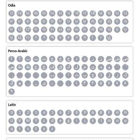
Odia
ଅ
ଆ
ଇ
ଈ
ଉ
ଊ
ଋ
ଏ
ଐ
ଓ
ଔ
କ
ଖ
ଗ
ଘ
ଙ
ଚ
ଛ
ଜ
ଝ
ଞ
ଟ
ଠ
ଡ
ଢ
ଣ
ତ
ଥ
ଦ
ଧ
ନ
ପ
ଫ
ବ
ଭ
ମ
ଯ
ର
ଲ
ଳ
ଶ
ଷ
ସ
ହ
ଡ଼
ଢ଼
ୟ
୦
୧
୨
୩
୪
୫
୬
୭
୮
୯
ୱ
Perso-Arabic
ص
ش
س
ز
ر
ذ
د
خ
ح
ج
ث
ت
ب
ا
آ
و
ه
ن
م
ل
ك
ق
ف
غ
ع
ظ
ط
ض
ک
ژ
ڑ
ڈ
چ
پ
ٹ
ٲ
ٮ
گ
ھ
ہ
ۄ
ی
ے
۔
۱
۳
۴
۵
۶
۷
۸
۹
Latin
0
1
2
3
4
5
6
7
8
9
A
B
F
H
N
U
V
W
Y
c
d
e
g
i
j
k
l
m
o
p
q
r
s
t
x
z