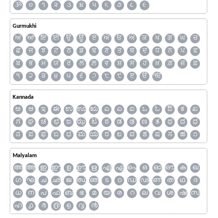
ૐ
૦
૧
૨
૩
૪
૫
૬
૭
૮
૯
Gurmukhi
ਅ
ਆ
ਇ
ਈ
ਉ
ਊ
ਏ
ਐ
ਓ
ਔ
ਕ
ਖ
ਗ
ਘ
ਚ
ਛ
ਜ
ਝ
ਟ
ਠ
ਡ
ਢ
ਣ
ਤ
ਥ
ਦ
ਧ
ਨ
ਪ
ਫ
ਬ
ਭ
ਮ
ਯ
ਰ
ਲ
ਲ਼
ਵ
ਸ਼
ਸ
ਹ
ਖ਼
ਗ਼
ਜ਼
ਫ਼
੧
੨
੩
੪
੫
੬
੭
੮
੯
ੲ
ੳ
ੴ
Kannada
ಅ
ಆ
ಇ
ಈ
ಉ
ಊ
ಋ
ಎ
ಏ
ಐ
ಒ
ಓ
ಔ
ಕ
ಖ
ಗ
ಘ
ಚ
ಛ
ಜ
ಝ
ಟ
ಠ
ಡ
ಢ
ಣ
ತ
ಥ
ದ
ಧ
ನ
ಪ
ಫ
ಬ
ಭ
ಮ
ಯ
ರ
ಲ
ವ
ಶ
ಷ
ಸ
ಹ
೧
Malyalam
അ
ആ
ഇ
ഈ
ഉ
ഊ
ഋ
എ
ഏ
ഐ
ഒ
ഓ
ഔ
ക
ഖ
ഗ
ഘ
ച
ഛ
ജ
ഝ
ഞ
ട
ഠ
ഡ
ഢ
ണ
ത
ഥ
ദ
ധ
ന
പ
ഫ
ബ
ഭ
മ
യ
ര
റ
ല
വ
ശ
ഷ
സ
ഹ
൧
൪
൫
൭
൮
൯