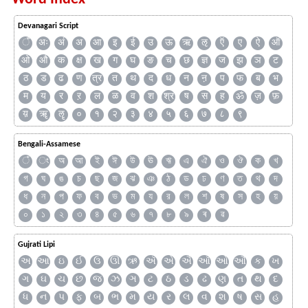
Devanagari Script
ँ
अः
अं
अ
आ
इ
ई
उ
ऊ
ऋ
ऌ
ऍ
ए
ऐ
ऑ
ओ
औ
क
क्ष
ख
ग
घ
ङ
च
छ
ज्ञ
ज
झ
ञ
ट
ठ
ड
ढ
ण
त्र
त
थ
द
ध
न
ऩ
प
फ
ब
भ
म
य
र
ऱ
ल
ळ
व
श
श्र
ष
स
ह
ॐ
ज़
फ़
य़
ॠ
ॡ
०
१
२
३
४
५
६
७
८
९
Bengali-Assamese
ঁ
ং
অ
আ
ই
ঈ
উ
ঊ
ঋ
এ
ঐ
ও
ঔ
ক
খ
গ
ঘ
ঙ
চ
ছ
জ
ঝ
ঞ
ঠ
ড
ঢ
ণ
ত
থ
দ
ধ
ন
প
ফ
ব
ভ
ম
য
র
ল
শ
ষ
স
হ
য়
০
১
২
৩
৪
৫
৬
৭
৮
৯
ৰ
ৱ
Gujrati Lipi
અ
આ
ઇ
ઈ
ઉ
ઊ
ઋ
ઍ
એ
ઐ
ઑ
ઓ
ઔ
ક
ખ
ગ
ઘ
ચ
છ
જ
ઝ
ઞ
ટ
ઠ
ડ
ઢ
ણ
ત
થ
દ
ધ
ન
પ
ફ
બ
ભ
મ
ય
ર
લ
વ
શ
ષ
સ
હ