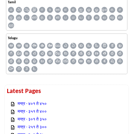
Tamil
ஃ
அ
ஆ
இ
ஈ
உ
ஊ
எ
ஏ
ஐ
ஒ
ஓ
ஔ
க
ச
ஜ
ஞ
ட
ண
த
ந
ன
ப
ம
ய
ர
ல
வ
ஷ
ஸ
ஹ
Telugu
అ
ఆ
ఇ
ఈ
ఉ
ఊ
ఋ
ఎ
ఏ
ఐ
ఒ
ఓ
ఔ
క
ఖ
గ
ఘ
ఙ
చ
ఛ
జ
ఝ
ట
ఠ
డ
ఢ
ణ
త
థ
ద
ధ
న
ప
ఫ
బ
భ
మ
య
ర
ఱ
ల
వ
శ
ష
స
హ
౧
౩
౬
Latest Pages
मन्त्र - ४०१ ते ४५०
मन्त्र - ३५१ ते ४००
मन्त्र - ३०१ ते ३५०
मन्त्र - २५१ ते ३००