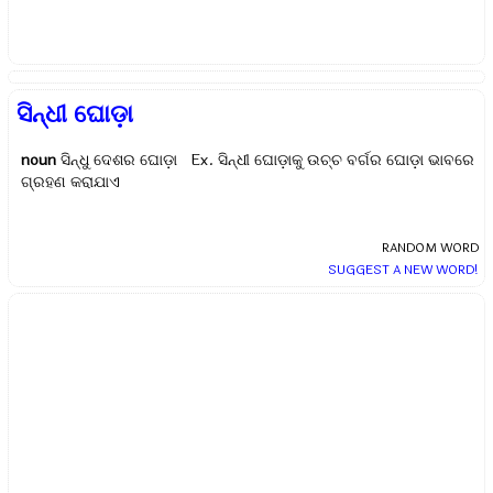
ସିନ୍ଧୀ ଘୋଡ଼ା
noun
ସିନ୍ଧୁ ଦେଶର ଘୋଡ଼ା Ex.
ସିନ୍ଧୀ ଘୋଡ଼ାକୁ ଉଚ୍ଚ ବର୍ଗର ଘୋଡ଼ା ଭାବରେ
ଗ୍ରହଣ କରାଯାଏ
RANDOM WORD
SUGGEST A NEW WORD!