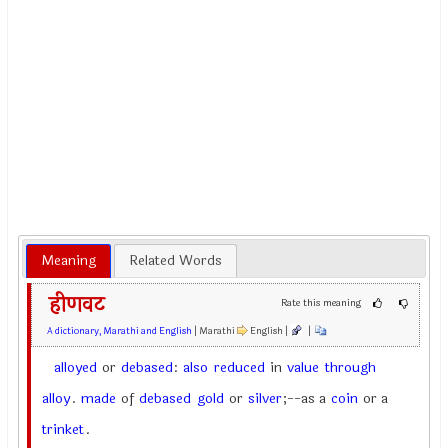
Meaning
Related Words
हीणवट
Rate this meaning
A dictionary, Marathi and English
| Marathi
English |
|
alloyed
or
debased
:
also
reduced
in
value
through
alloy
.
made
of
debased
gold
or
silver
;--as a
coin
or a
trinket
.