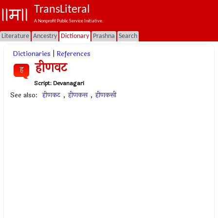
TransLiteral
A Nonprofit Public Service Initiative.
Literature
Ancestry
Dictionary
Prashna
Search
Dictionaries
|
References
हीणवट
ह
Script:
Devanagari
See also:
हीणकट
,
हीणकस
,
हीणकसी