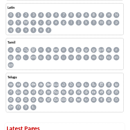
Latin
0
1
2
3
4
5
6
7
8
9
A
B
F
H
N
U
V
W
Y
c
d
e
g
i
j
k
l
m
o
p
q
r
s
t
x
z
Tamil
ஃ
அ
ஆ
இ
ஈ
உ
ஊ
எ
ஏ
ஐ
ஒ
ஓ
ஔ
க
ச
ஜ
ஞ
ட
ண
த
ந
ன
ப
ம
ய
ர
ல
வ
ஷ
ஸ
ஹ
Telugu
అ
ఆ
ఇ
ఈ
ఉ
ఊ
ఋ
ఎ
ఏ
ఐ
ఒ
ఓ
ఔ
క
ఖ
గ
ఘ
ఙ
చ
ఛ
జ
ఝ
ట
ఠ
డ
ఢ
ణ
త
థ
ద
ధ
న
ప
ఫ
బ
భ
మ
య
ర
ఱ
ల
వ
శ
ష
స
హ
౧
౩
౬
Latest Pages