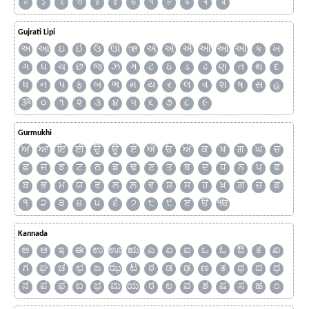
০
১
২
৩
৪
৫
৬
৭
৮
৯
ৰ
ৱ
Gujrati Lipi
અ
આ
ઇ
ઈ
ઉ
ઊ
ઋ
ઍ
એ
ઐ
ઑ
ઓ
ઔ
ક
ખ
ગ
ઘ
ચ
છ
જ
ઝ
ઞ
ટ
ઠ
ડ
ઢ
ણ
ત
થ
દ
ધ
ન
પ
ફ
બ
ભ
મ
ય
ર
લ
વ
શ
ષ
સ
હ
ૐ
૦
૧
૨
૩
૪
૫
૬
૭
૮
૯
Gurmukhi
ਅ
ਆ
ਇ
ਈ
ਉ
ਊ
ਏ
ਐ
ਓ
ਔ
ਕ
ਖ
ਗ
ਘ
ਚ
ਛ
ਜ
ਝ
ਟ
ਠ
ਡ
ਢ
ਣ
ਤ
ਥ
ਦ
ਧ
ਨ
ਪ
ਫ
ਬ
ਭ
ਮ
ਯ
ਰ
ਲ
ਲ਼
ਵ
ਸ਼
ਸ
ਹ
ਖ਼
ਗ਼
ਜ਼
ਫ਼
੧
੨
੩
੪
੫
੬
੭
੮
੯
ੲ
ੳ
ੴ
Kannada
ಅ
ಆ
ಇ
ಈ
ಉ
ಊ
ಋ
ಎ
ಏ
ಐ
ಒ
ಓ
ಔ
ಕ
ಖ
ಗ
ಘ
ಚ
ಛ
ಜ
ಝ
ಟ
ಠ
ಡ
ಢ
ಣ
ತ
ಥ
ದ
ಧ
ನ
ಪ
ಫ
ಬ
ಭ
ಮ
ಯ
ರ
ಲ
ವ
ಶ
ಷ
ಸ
ಹ
೧