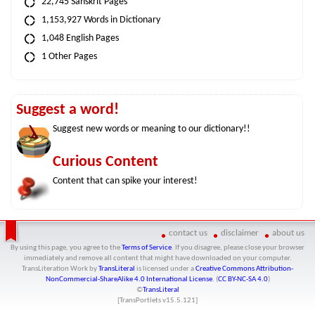
22,745 Sanskrit Pages
1,153,927 Words in Dictionary
1,048 English Pages
1 Other Pages
Suggest a word!
Suggest new words or meaning to our dictionary!!
Curious Content
Content that can spike your interest!
contact us
disclaimer
about us
By using this page, you agree to the
Terms of Service
. If you disagree, please close your browser
immediately and remove all content that might have downloaded on your computer.
TransLiteration Work
by
TransLiteral
is licensed under a
Creative Commons Attribution-
NonCommercial-ShareAlike 4.0 International License
. (
CC BY-NC-SA 4.0
)
©
TransLiteral
[TransPortlets v
15.5.121
]