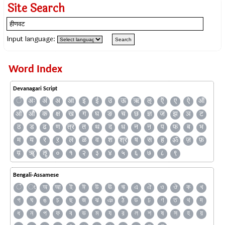
Site Search
Input language:
Word Index
Devanagari Script
ँ
अः
अं
अ
आ
इ
ई
उ
ऊ
ऋ
ऌ
ऍ
ए
ऐ
ऑ
ओ
औ
क
क्ष
ख
ग
घ
ङ
च
छ
ज्ञ
ज
झ
ञ
ट
ठ
ड
ढ
ण
त्र
त
थ
द
ध
न
ऩ
प
फ
ब
भ
म
य
र
ऱ
ल
ळ
व
श
श्र
ष
स
ह
ॐ
ज़
फ़
य़
ॠ
ॡ
०
१
२
३
४
५
६
७
८
९
Bengali-Assamese
ঁ
ং
অ
আ
ই
ঈ
উ
ঊ
ঋ
এ
ঐ
ও
ঔ
ক
খ
গ
ঘ
ঙ
চ
ছ
জ
ঝ
ঞ
ঠ
ড
ঢ
ণ
ত
থ
দ
ধ
ন
প
ফ
ব
ভ
ম
য
র
ল
শ
ষ
স
হ
য়