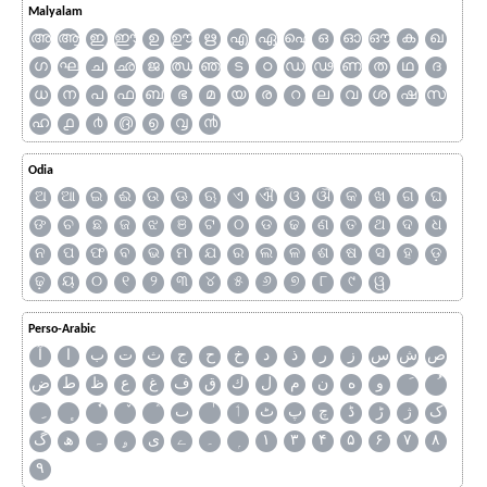
Malyalam
അ
ആ
ഇ
ഈ
ഉ
ഊ
ഋ
എ
ഏ
ഐ
ഒ
ഓ
ഔ
ക
ഖ
ഗ
ഘ
ച
ഛ
ജ
ഝ
ഞ
ട
ഠ
ഡ
ഢ
ണ
ത
ഥ
ദ
ധ
ന
പ
ഫ
ബ
ഭ
മ
യ
ര
റ
ല
വ
ശ
ഷ
സ
ഹ
൧
൪
൫
൭
൮
൯
Odia
ଅ
ଆ
ଇ
ଈ
ଉ
ଊ
ଋ
ଏ
ଐ
ଓ
ଔ
କ
ଖ
ଗ
ଘ
ଙ
ଚ
ଛ
ଜ
ଝ
ଞ
ଟ
ଠ
ଡ
ଢ
ଣ
ତ
ଥ
ଦ
ଧ
ନ
ପ
ଫ
ବ
ଭ
ମ
ଯ
ର
ଲ
ଳ
ଶ
ଷ
ସ
ହ
ଡ଼
ଢ଼
ୟ
୦
୧
୨
୩
୪
୫
୬
୭
୮
୯
ୱ
Perso-Arabic
ص
ش
س
ز
ر
ذ
د
خ
ح
ج
ث
ت
ب
ا
آ
و
ه
ن
م
ل
ك
ق
ف
غ
ع
ظ
ط
ض
ک
ژ
ڑ
ڈ
چ
پ
ٹ
ٲ
ٮ
گ
ھ
ہ
ۄ
ی
ے
۔
۱
۳
۴
۵
۶
۷
۸
۹