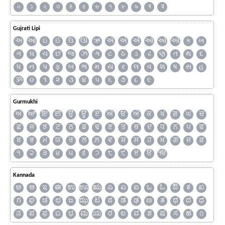
০
১
২
৩
৪
৫
৬
৭
৮
৯
ৰ
ৱ
Gujrati Lipi
અ
આ
ઇ
ઈ
ઉ
ઊ
ઋ
ઍ
એ
ઐ
ઑ
ઓ
ઔ
ક
ખ
ગ
ઘ
ચ
છ
જ
ઝ
ઞ
ટ
ઠ
ડ
ઢ
ણ
ત
થ
દ
ધ
ન
પ
ફ
બ
ભ
મ
ય
ર
લ
વ
શ
ષ
સ
હ
ૐ
૦
૧
૨
૩
૪
૫
૬
૭
૮
૯
Gurmukhi
ਅ
ਆ
ਇ
ਈ
ਉ
ਊ
ਏ
ਐ
ਓ
ਔ
ਕ
ਖ
ਗ
ਘ
ਚ
ਛ
ਜ
ਝ
ਟ
ਠ
ਡ
ਢ
ਣ
ਤ
ਥ
ਦ
ਧ
ਨ
ਪ
ਫ
ਬ
ਭ
ਮ
ਯ
ਰ
ਲ
ਲ਼
ਵ
ਸ਼
ਸ
ਹ
ਖ਼
ਗ਼
ਜ਼
ਫ਼
੧
੨
੩
੪
੫
੬
੭
੮
੯
ੲ
ੳ
ੴ
Kannada
ಅ
ಆ
ಇ
ಈ
ಉ
ಊ
ಋ
ಎ
ಏ
ಐ
ಒ
ಓ
ಔ
ಕ
ಖ
ಗ
ಘ
ಚ
ಛ
ಜ
ಝ
ಟ
ಠ
ಡ
ಢ
ಣ
ತ
ಥ
ದ
ಧ
ನ
ಪ
ಫ
ಬ
ಭ
ಮ
ಯ
ರ
ಲ
ವ
ಶ
ಷ
ಸ
ಹ
೧