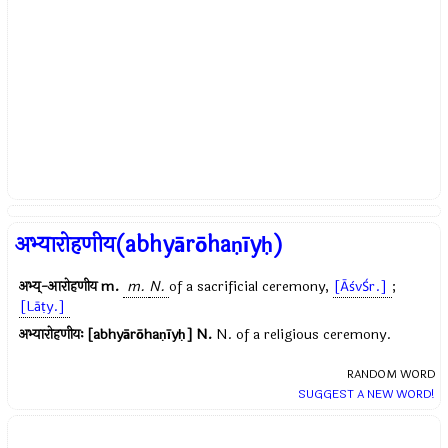
अभ्यारोहणीय(abhyārōhaṇīyḥ)
अभ्य्-आरोहणीय
m.
m.
N.
of a sacrificial ceremony,
[ĀśvŚr.]
;
[Lāṭy.]
अभ्यारोहणीयः [abhyārōhaṇīyḥ]
N.
N. of a religious ceremony.
RANDOM WORD
SUGGEST A NEW WORD!