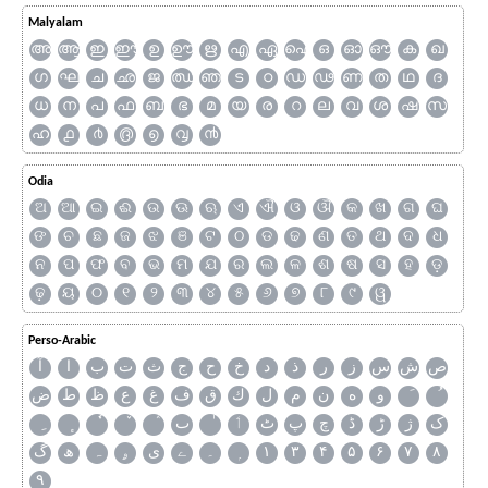
Malyalam
അ
ആ
ഇ
ഈ
ഉ
ഊ
ഋ
എ
ഏ
ഐ
ഒ
ഓ
ഔ
ക
ഖ
ഗ
ഘ
ച
ഛ
ജ
ഝ
ഞ
ട
ഠ
ഡ
ഢ
ണ
ത
ഥ
ദ
ധ
ന
പ
ഫ
ബ
ഭ
മ
യ
ര
റ
ല
വ
ശ
ഷ
സ
ഹ
൧
൪
൫
൭
൮
൯
Odia
ଅ
ଆ
ଇ
ଈ
ଉ
ଊ
ଋ
ଏ
ଐ
ଓ
ଔ
କ
ଖ
ଗ
ଘ
ଙ
ଚ
ଛ
ଜ
ଝ
ଞ
ଟ
ଠ
ଡ
ଢ
ଣ
ତ
ଥ
ଦ
ଧ
ନ
ପ
ଫ
ବ
ଭ
ମ
ଯ
ର
ଲ
ଳ
ଶ
ଷ
ସ
ହ
ଡ଼
ଢ଼
ୟ
୦
୧
୨
୩
୪
୫
୬
୭
୮
୯
ୱ
Perso-Arabic
ص
ش
س
ز
ر
ذ
د
خ
ح
ج
ث
ت
ب
ا
آ
و
ه
ن
م
ل
ك
ق
ف
غ
ع
ظ
ط
ض
ک
ژ
ڑ
ڈ
چ
پ
ٹ
ٲ
ٮ
گ
ھ
ہ
ۄ
ی
ے
۔
۱
۳
۴
۵
۶
۷
۸
۹