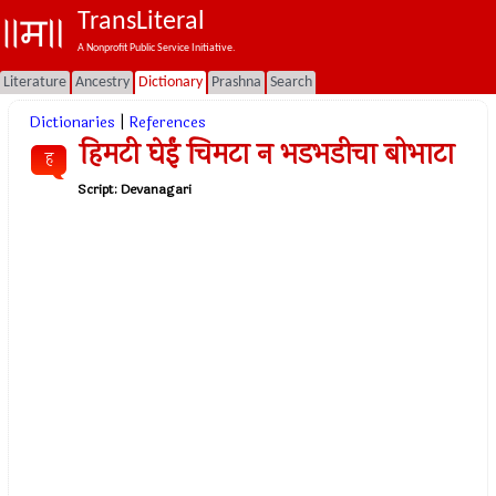
TransLiteral
A Nonprofit Public Service Initiative.
Literature
Ancestry
Dictionary
Prashna
Search
Dictionaries
|
References
हिमटी घेईं चिमटा न भडभडीचा बोभाटा
ह
Script:
Devanagari