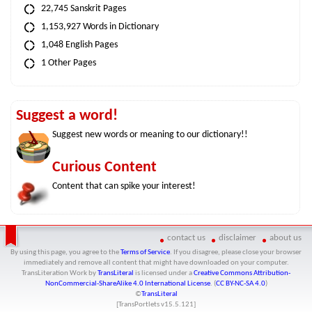
22,745 Sanskrit Pages
1,153,927 Words in Dictionary
1,048 English Pages
1 Other Pages
Suggest a word!
Suggest new words or meaning to our dictionary!!
Curious Content
Content that can spike your interest!
contact us
disclaimer
about us
By using this page, you agree to the
Terms of Service
. If you disagree, please close your browser
immediately and remove all content that might have downloaded on your computer.
TransLiteration Work
by
TransLiteral
is licensed under a
Creative Commons Attribution-
NonCommercial-ShareAlike 4.0 International License
. (
CC BY-NC-SA 4.0
)
©
TransLiteral
[TransPortlets v
15.5.121
]