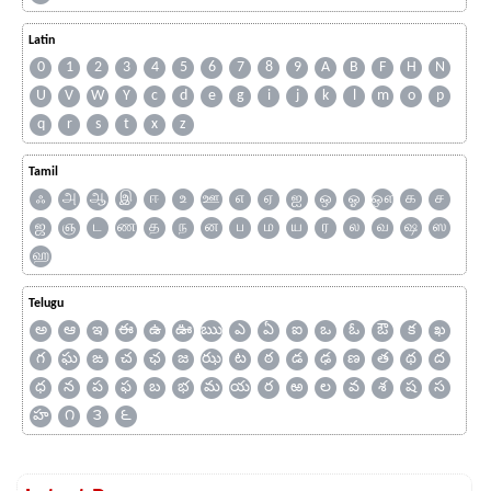
Latin
0
1
2
3
4
5
6
7
8
9
A
B
F
H
N
U
V
W
Y
c
d
e
g
i
j
k
l
m
o
p
q
r
s
t
x
z
Tamil
ஃ
அ
ஆ
இ
ஈ
உ
ஊ
எ
ஏ
ஐ
ஒ
ஓ
ஔ
க
ச
ஜ
ஞ
ட
ண
த
ந
ன
ப
ம
ய
ர
ல
வ
ஷ
ஸ
ஹ
Telugu
అ
ఆ
ఇ
ఈ
ఉ
ఊ
ఋ
ఎ
ఏ
ఐ
ఒ
ఓ
ఔ
క
ఖ
గ
ఘ
ఙ
చ
ఛ
జ
ఝ
ట
ఠ
డ
ఢ
ణ
త
థ
ద
ధ
న
ప
ఫ
బ
భ
మ
య
ర
ఱ
ల
వ
శ
ష
స
హ
౧
౩
౬