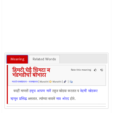
Meaning
Related Words
हिमटी घेईं चिमटा न
Rate this meaning
भडभडीचा बोभाटा
मराठी वाक्संप्रदाय - वाक्यप्रचार
| Marathi
Marathi |
|
काहीं माणसें
हळूच
आपण
मागें
राहून खोडया करतात व
नेहमीं
खोडकर
म्हणून
प्रसिद्ध
असतात. त्यांच्या नावानें
मात्र
ओरड
होते.