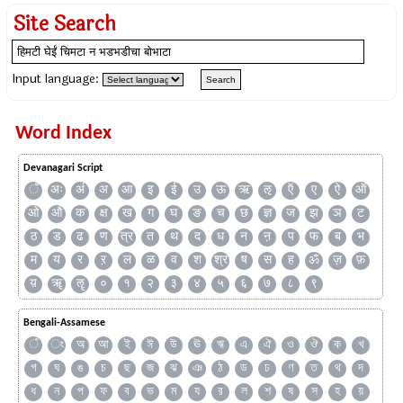
Site Search
Input language:
Word Index
Devanagari Script
ँ
अः
अं
अ
आ
इ
ई
उ
ऊ
ऋ
ऌ
ऍ
ए
ऐ
ऑ
ओ
औ
क
क्ष
ख
ग
घ
ङ
च
छ
ज्ञ
ज
झ
ञ
ट
ठ
ड
ढ
ण
त्र
त
थ
द
ध
न
ऩ
प
फ
ब
भ
म
य
र
ऱ
ल
ळ
व
श
श्र
ष
स
ह
ॐ
ज़
फ़
य़
ॠ
ॡ
०
१
२
३
४
५
६
७
८
९
Bengali-Assamese
ঁ
ং
অ
আ
ই
ঈ
উ
ঊ
ঋ
এ
ঐ
ও
ঔ
ক
খ
গ
ঘ
ঙ
চ
ছ
জ
ঝ
ঞ
ঠ
ড
ঢ
ণ
ত
থ
দ
ধ
ন
প
ফ
ব
ভ
ম
য
র
ল
শ
ষ
স
হ
য়