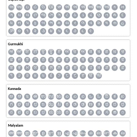
અ
આ
ઇ
ઈ
ઉ
ઊ
ઋ
ઍ
એ
ઐ
ઑ
ઓ
ઔ
ક
ખ
ગ
ઘ
ચ
છ
જ
ઝ
ઞ
ટ
ઠ
ડ
ઢ
ણ
ત
થ
દ
ધ
ન
પ
ફ
બ
ભ
મ
ય
ર
લ
વ
શ
ષ
સ
હ
ૐ
૦
૧
૨
૩
૪
૫
૬
૭
૮
૯
Gurmukhi
ਅ
ਆ
ਇ
ਈ
ਉ
ਊ
ਏ
ਐ
ਓ
ਔ
ਕ
ਖ
ਗ
ਘ
ਚ
ਛ
ਜ
ਝ
ਟ
ਠ
ਡ
ਢ
ਣ
ਤ
ਥ
ਦ
ਧ
ਨ
ਪ
ਫ
ਬ
ਭ
ਮ
ਯ
ਰ
ਲ
ਲ਼
ਵ
ਸ਼
ਸ
ਹ
ਖ਼
ਗ਼
ਜ਼
ਫ਼
੧
੨
੩
੪
੫
੬
੭
੮
੯
ੲ
ੳ
ੴ
Kannada
ಅ
ಆ
ಇ
ಈ
ಉ
ಊ
ಋ
ಎ
ಏ
ಐ
ಒ
ಓ
ಔ
ಕ
ಖ
ಗ
ಘ
ಚ
ಛ
ಜ
ಝ
ಟ
ಠ
ಡ
ಢ
ಣ
ತ
ಥ
ದ
ಧ
ನ
ಪ
ಫ
ಬ
ಭ
ಮ
ಯ
ರ
ಲ
ವ
ಶ
ಷ
ಸ
ಹ
೧
Malyalam
അ
ആ
ഇ
ഈ
ഉ
ഊ
ഋ
എ
ഏ
ഐ
ഒ
ഓ
ഔ
ക
ഖ