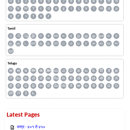
0
1
2
3
4
5
6
7
8
9
A
B
F
H
N
U
V
W
Y
c
d
e
g
i
j
k
l
m
o
p
q
r
s
t
x
z
Tamil
ஃ
அ
ஆ
இ
ஈ
உ
ஊ
எ
ஏ
ஐ
ஒ
ஓ
ஔ
க
ச
ஜ
ஞ
ட
ண
த
ந
ன
ப
ம
ய
ர
ல
வ
ஷ
ஸ
ஹ
Telugu
అ
ఆ
ఇ
ఈ
ఉ
ఊ
ఋ
ఎ
ఏ
ఐ
ఒ
ఓ
ఔ
క
ఖ
గ
ఘ
ఙ
చ
ఛ
జ
ఝ
ట
ఠ
డ
ఢ
ణ
త
థ
ద
ధ
న
ప
ఫ
బ
భ
మ
య
ర
ఱ
ల
వ
శ
ష
స
హ
౧
౩
౬
Latest Pages
मन्त्र - ४०१ ते ४५०