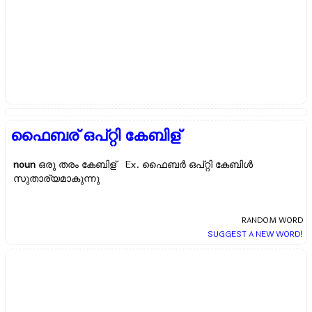
ഫൈബര് ഒപ്റ്റി കേബിള്
noun
ഒരു തരം കേബിള് Ex.
ഫൈബര്‍ ഒപ്റ്റി കേബിള്‍
സുതാര്യമാകുന്നു
RANDOM WORD
SUGGEST A NEW WORD!