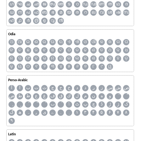
ഗ
ഘ
ച
ഛ
ജ
ഝ
ഞ
ട
ഠ
ഡ
ഢ
ണ
ത
ഥ
ദ
ധ
ന
പ
ഫ
ബ
ഭ
മ
യ
ര
റ
ല
വ
ശ
ഷ
സ
ഹ
൧
൪
൫
൭
൮
൯
Odia
ଅ
ଆ
ଇ
ଈ
ଉ
ଊ
ଋ
ଏ
ଐ
ଓ
ଔ
କ
ଖ
ଗ
ଘ
ଙ
ଚ
ଛ
ଜ
ଝ
ଞ
ଟ
ଠ
ଡ
ଢ
ଣ
ତ
ଥ
ଦ
ଧ
ନ
ପ
ଫ
ବ
ଭ
ମ
ଯ
ର
ଲ
ଳ
ଶ
ଷ
ସ
ହ
ଡ଼
ଢ଼
ୟ
୦
୧
୨
୩
୪
୫
୬
୭
୮
୯
ୱ
Perso-Arabic
ص
ش
س
ز
ر
ذ
د
خ
ح
ج
ث
ت
ب
ا
آ
و
ه
ن
م
ل
ك
ق
ف
غ
ع
ظ
ط
ض
ک
ژ
ڑ
ڈ
چ
پ
ٹ
ٲ
ٮ
گ
ھ
ہ
ۄ
ی
ے
۔
۱
۳
۴
۵
۶
۷
۸
۹
Latin