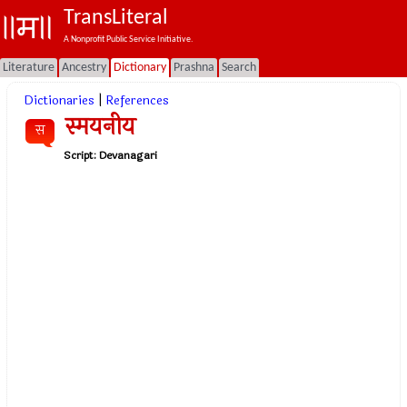
TransLiteral
A Nonprofit Public Service Initiative.
Literature
Ancestry
Dictionary
Prashna
Search
Dictionaries
|
References
स्मयनीय
स
Script:
Devanagari