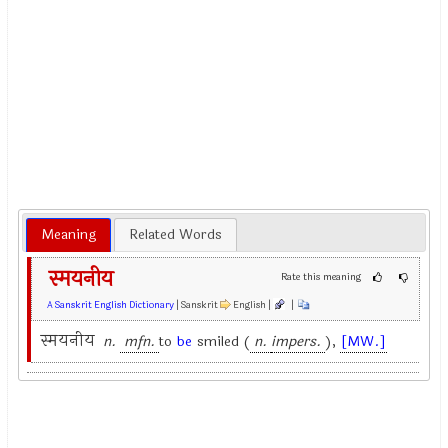
Meaning
Related Words
स्मयनीय
Rate this meaning
A Sanskrit English Dictionary
| Sanskrit
English |
|
स्मयनीय
n.
mfn.
to
be
smiled (
n.
impers.
),
[MW.]