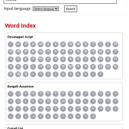
Input language:
Word Index
Devanagari Script
ँ
अः
अं
अ
आ
इ
ई
उ
ऊ
ऋ
ऌ
ऍ
ए
ऐ
ऑ
ओ
औ
क
क्ष
ख
ग
घ
ङ
च
छ
ज्ञ
ज
झ
ञ
ट
ठ
ड
ढ
ण
त्र
त
थ
द
ध
न
ऩ
प
फ
ब
भ
म
य
र
ऱ
ल
ळ
व
श
श्र
ष
स
ह
ॐ
ज़
फ़
य़
ॠ
ॡ
०
१
२
३
४
५
६
७
८
९
Bengali-Assamese
ঁ
ং
অ
আ
ই
ঈ
উ
ঊ
ঋ
এ
ঐ
ও
ঔ
ক
খ
গ
ঘ
ঙ
চ
ছ
জ
ঝ
ঞ
ঠ
ড
ঢ
ণ
ত
থ
দ
ধ
ন
প
ফ
ব
ভ
ম
য
র
ল
শ
ষ
স
হ
য়
০
১
২
৩
৪
৫
৬
৭
৮
৯
ৰ
ৱ
Gujrati Lipi