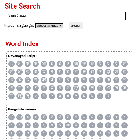
Site Search
Input language:
Word Index
Devanagari Script
ँ
अः
अं
अ
आ
इ
ई
उ
ऊ
ऋ
ऌ
ऍ
ए
ऐ
ऑ
ओ
औ
क
क्ष
ख
ग
घ
ङ
च
छ
ज्ञ
ज
झ
ञ
ट
ठ
ड
ढ
ण
त्र
त
थ
द
ध
न
ऩ
प
फ
ब
भ
म
य
र
ऱ
ल
ळ
व
श
श्र
ष
स
ह
ॐ
ज़
फ़
य़
ॠ
ॡ
०
१
२
३
४
५
६
७
८
९
Bengali-Assamese
ঁ
ং
অ
আ
ই
ঈ
উ
ঊ
ঋ
এ
ঐ
ও
ঔ
ক
খ
গ
ঘ
ঙ
চ
ছ
জ
ঝ
ঞ
ঠ
ড
ঢ
ণ
ত
থ
দ
ধ
ন
প
ফ
ব
ভ
ম
য
র
ল
শ
ষ
স
হ
য়