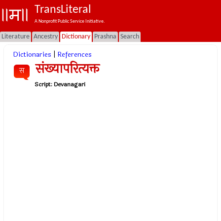
TransLiteral
A Nonprofit Public Service Initiative.
Literature
Ancestry
Dictionary
Prashna
Search
Dictionaries
|
References
संख्यापरित्यक्त
स
Script:
Devanagari