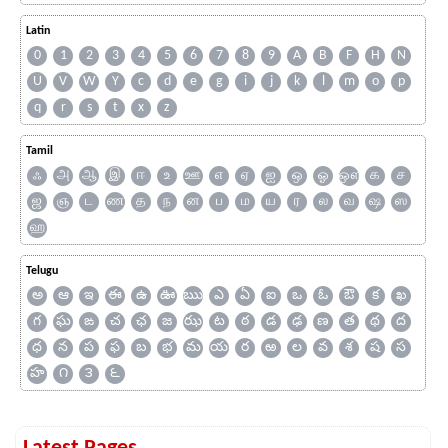
Latin
0
1
2
3
4
5
6
7
8
9
A
B
F
H
N
U
V
W
Y
c
d
e
g
i
j
k
l
m
o
p
q
r
s
t
x
z
Tamil
ஃ
அ
ஆ
இ
ஈ
உ
ஊ
எ
ஏ
ஐ
ஒ
ஓ
ஔ
க
ச
ஜ
ஞ
ட
ண
த
ந
ன
ப
ம
ய
ர
ல
வ
ஷ
ஸ
ஹ
Telugu
అ
ఆ
ఇ
ఈ
ఉ
ఊ
ఋ
ఎ
ఏ
ఐ
ఒ
ఓ
ఔ
క
ఖ
గ
ఘ
ఙ
చ
ఛ
జ
ఝ
ట
ఠ
డ
ఢ
ణ
త
థ
ద
ధ
న
ప
ఫ
బ
భ
మ
య
ర
ఱ
ల
వ
శ
ష
స
హ
౧
౩
౬