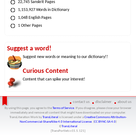
22,745 Sanskrit Pages
1,153,927 Words in Dictionary
1,048 English Pages
1 Other Pages
Suggest a word!
Suggest new words or meaning to our dictionary!!
Curious Content
Content that can spike your interest!
contact us
disclaimer
about us
By using this page, you agree to the
Terms of Service
. If you disagree, please close your browser
immediately and remove all content that might have downloaded on your computer.
TransLiteration Work
by
TransLiteral
is licensed under a
Creative Commons Attribution-
NonCommercial-ShareAlike 4.0 International License
. (
CC BY-NC-SA 4.0
)
©
TransLiteral
[TransPortlets v
15.5.121
]