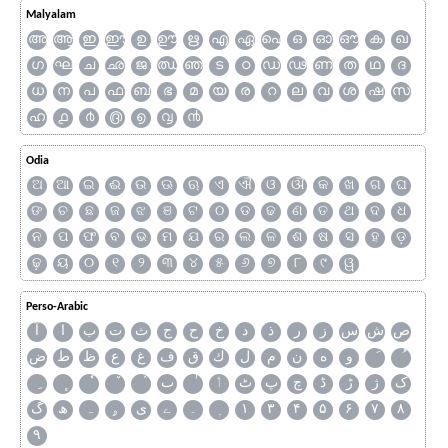
Malyalam
അ
ആ
ഇ
ഈ
ഉ
ഊ
ഋ
എ
ഏ
ഐ
ഒ
ഓ
ഔ
ക
ഖ
ഗ
ഘ
ച
ഛ
ജ
ഝ
ഞ
ട
ഠ
ഡ
ഢ
ണ
ത
ഥ
ദ
ധ
ന
പ
ഫ
ബ
ഭ
മ
യ
ര
റ
ല
വ
ശ
ഷ
സ
ഹ
൧
൪
൫
൭
൮
൯
Odia
ଅ
ଆ
ଇ
ଈ
ଉ
ଊ
ଋ
ଏ
ଐ
ଓ
ଔ
କ
ଖ
ଗ
ଘ
ଙ
ଚ
ଛ
ଜ
ଝ
ଞ
ଟ
ଠ
ଡ
ଢ
ଣ
ତ
ଥ
ଦ
ଧ
ନ
ପ
ଫ
ବ
ଭ
ମ
ଯ
ର
ଲ
ଳ
ଶ
ଷ
ସ
ହ
ଡ଼
ଢ଼
ୟ
୦
୧
୨
୩
୪
୫
୬
୭
୮
୯
ୱ
Perso-Arabic
ص
ش
س
ز
ر
ذ
د
خ
ح
ج
ث
ت
ب
ا
آ
و
ه
ن
م
ل
ك
ق
ف
غ
ع
ظ
ط
ض
ک
ژ
ڑ
ڈ
چ
پ
ٹ
ٲ
ٮ
گ
ھ
ہ
ۄ
ی
ے
۔
۱
۳
۴
۵
۶
۷
۸
۹