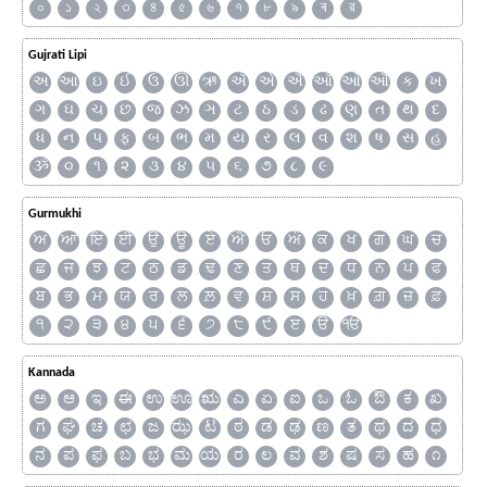
০
১
২
৩
৪
৫
৬
৭
৮
৯
ৰ
ৱ
Gujrati Lipi
અ
આ
ઇ
ઈ
ઉ
ઊ
ઋ
ઍ
એ
ઐ
ઑ
ઓ
ઔ
ક
ખ
ગ
ઘ
ચ
છ
જ
ઝ
ઞ
ટ
ઠ
ડ
ઢ
ણ
ત
થ
દ
ધ
ન
પ
ફ
બ
ભ
મ
ય
ર
લ
વ
શ
ષ
સ
હ
ૐ
૦
૧
૨
૩
૪
૫
૬
૭
૮
૯
Gurmukhi
ਅ
ਆ
ਇ
ਈ
ਉ
ਊ
ਏ
ਐ
ਓ
ਔ
ਕ
ਖ
ਗ
ਘ
ਚ
ਛ
ਜ
ਝ
ਟ
ਠ
ਡ
ਢ
ਣ
ਤ
ਥ
ਦ
ਧ
ਨ
ਪ
ਫ
ਬ
ਭ
ਮ
ਯ
ਰ
ਲ
ਲ਼
ਵ
ਸ਼
ਸ
ਹ
ਖ਼
ਗ਼
ਜ਼
ਫ਼
੧
੨
੩
੪
੫
੬
੭
੮
੯
ੲ
ੳ
ੴ
Kannada
ಅ
ಆ
ಇ
ಈ
ಉ
ಊ
ಋ
ಎ
ಏ
ಐ
ಒ
ಓ
ಔ
ಕ
ಖ
ಗ
ಘ
ಚ
ಛ
ಜ
ಝ
ಟ
ಠ
ಡ
ಢ
ಣ
ತ
ಥ
ದ
ಧ
ನ
ಪ
ಫ
ಬ
ಭ
ಮ
ಯ
ರ
ಲ
ವ
ಶ
ಷ
ಸ
ಹ
೧