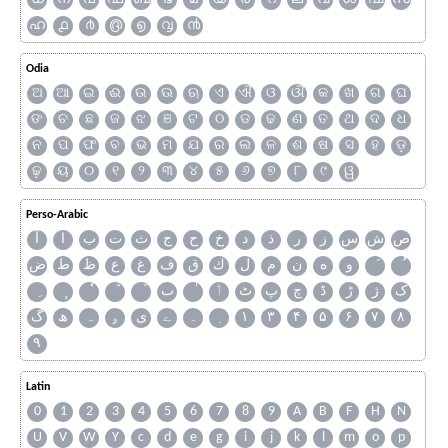
ഹ
൧
൪
൫
൭
൮
൯
Odia
ଅ
ଆ
ଇ
ଈ
ଉ
ଊ
ଋ
ଏ
ଐ
ଓ
ଔ
କ
ଖ
ଗ
ଘ
ଙ
ଚ
ଛ
ଜ
ଝ
ଞ
ଟ
ଠ
ଡ
ଢ
ଣ
ତ
ଥ
ଦ
ଧ
ନ
ପ
ଫ
ବ
ଭ
ମ
ଯ
ର
ଲ
ଳ
ଶ
ଷ
ସ
ହ
ଡ଼
ଢ଼
ୟ
୦
୧
୨
୩
୪
୫
୬
୭
୮
୯
ୱ
Perso-Arabic
ص
ش
س
ز
ر
ذ
د
خ
ح
ج
ث
ت
ب
ا
آ
و
ه
ن
م
ل
ك
ق
ف
غ
ع
ظ
ط
ض
ک
ژ
ڑ
ڈ
چ
پ
ٹ
ٲ
ٮ
گ
ھ
ہ
ۄ
ی
ے
۔
۱
۳
۴
۵
۶
۷
۸
۹
Latin
0
1
2
3
4
5
6
7
8
9
A
B
F
H
N
U
V
W
Y
c
d
e
g
i
j
k
l
m
o
p