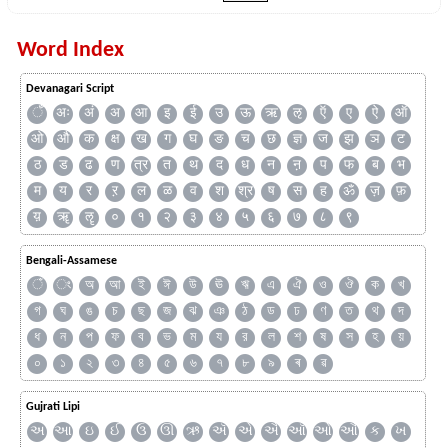
Word Index
Devanagari Script
ँ
अः
अं
अ
आ
इ
ई
उ
ऊ
ऋ
ऌ
ऍ
ए
ऐ
ऑ
ओ
औ
क
क्ष
ख
ग
घ
ङ
च
छ
ज्ञ
ज
झ
ञ
ट
ठ
ड
ढ
ण
त्र
त
थ
द
ध
न
ऩ
प
फ
ब
भ
म
य
र
ऱ
ल
ळ
व
श
श्र
ष
स
ह
ॐ
ज़
फ़
य़
ॠ
ॡ
०
१
२
३
४
५
६
७
८
९
Bengali-Assamese
ঁ
ং
অ
আ
ই
ঈ
উ
ঊ
ঋ
এ
ঐ
ও
ঔ
ক
খ
গ
ঘ
ঙ
চ
ছ
জ
ঝ
ঞ
ঠ
ড
ঢ
ণ
ত
থ
দ
ধ
ন
প
ফ
ব
ভ
ম
য
র
ল
শ
ষ
স
হ
য়
০
১
২
৩
৪
৫
৬
৭
৮
৯
ৰ
ৱ
Gujrati Lipi
અ
આ
ઇ
ઈ
ઉ
ઊ
ઋ
ઍ
એ
ઐ
ઑ
ઓ
ઔ
ક
ખ