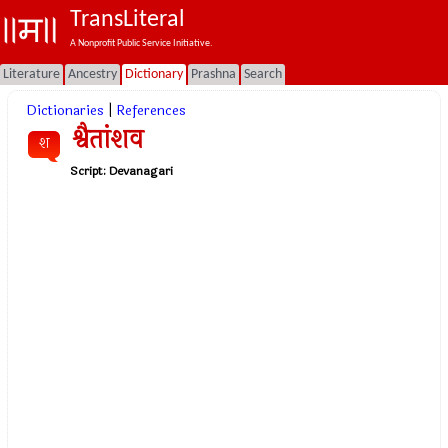
TransLiteral
A Nonprofit Public Service Initiative.
Literature
Ancestry
Dictionary
Prashna
Search
Dictionaries
|
References
श्वैतांशव
श
Script:
Devanagari