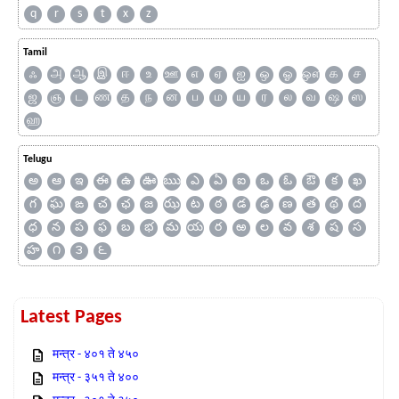
q
r
s
t
x
z
Tamil
ஃ
அ
ஆ
இ
ஈ
உ
ஊ
எ
ஏ
ஐ
ஒ
ஓ
ஔ
க
ச
ஜ
ஞ
ட
ண
த
ந
ன
ப
ம
ய
ர
ல
வ
ஷ
ஸ
ஹ
Telugu
అ
ఆ
ఇ
ఈ
ఉ
ఊ
ఋ
ఎ
ఏ
ఐ
ఒ
ఓ
ఔ
క
ఖ
గ
ఘ
ఙ
చ
ఛ
జ
ఝ
ట
ఠ
డ
ఢ
ణ
త
థ
ద
ధ
న
ప
ఫ
బ
భ
మ
య
ర
ఱ
ల
వ
శ
ష
స
హ
౧
౩
౬
Latest Pages
मन्त्र - ४०१ ते ४५०
मन्त्र - ३५१ ते ४००