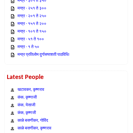
मन्त्र - ३०१ ते ३५०
मन्त्र - २५१ ते ३००
मन्त्र - २०१ ते २५०
मन्त्र - १५१ ते २००
मन्त्र - १०१ ते १५०
मन्त्र - ५१ ते १००
मन्त्र - १ ते ५०
मन्त्र प्रतिलोम दुर्गासप्तशती पाठविधिः
Latest People
खटावकर, कृष्णराव
कंक, कृष्णाजी
कंक, येसाजी
कंक, कृष्णजी
काळे बसणीकर, गोविंद
काळे बसणीकर, कृष्णराव