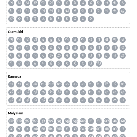
ગ
ઘ
ચ
છ
જ
ઝ
ઞ
ટ
ઠ
ડ
ઢ
ણ
ત
થ
દ
ધ
ન
પ
ફ
બ
ભ
મ
ય
ર
લ
વ
શ
ષ
સ
હ
ૐ
૦
૧
૨
૩
૪
૫
૬
૭
૮
૯
Gurmukhi
ਅ
ਆ
ਇ
ਈ
ਉ
ਊ
ਏ
ਐ
ਓ
ਔ
ਕ
ਖ
ਗ
ਘ
ਚ
ਛ
ਜ
ਝ
ਟ
ਠ
ਡ
ਢ
ਣ
ਤ
ਥ
ਦ
ਧ
ਨ
ਪ
ਫ
ਬ
ਭ
ਮ
ਯ
ਰ
ਲ
ਲ਼
ਵ
ਸ਼
ਸ
ਹ
ਖ਼
ਗ਼
ਜ਼
ਫ਼
੧
੨
੩
੪
੫
੬
੭
੮
੯
ੲ
ੳ
ੴ
Kannada
ಅ
ಆ
ಇ
ಈ
ಉ
ಊ
ಋ
ಎ
ಏ
ಐ
ಒ
ಓ
ಔ
ಕ
ಖ
ಗ
ಘ
ಚ
ಛ
ಜ
ಝ
ಟ
ಠ
ಡ
ಢ
ಣ
ತ
ಥ
ದ
ಧ
ನ
ಪ
ಫ
ಬ
ಭ
ಮ
ಯ
ರ
ಲ
ವ
ಶ
ಷ
ಸ
ಹ
೧
Malyalam
അ
ആ
ഇ
ഈ
ഉ
ഊ
ഋ
എ
ഏ
ഐ
ഒ
ഓ
ഔ
ക
ഖ
ഗ
ഘ
ച
ഛ
ജ
ഝ
ഞ
ട
ഠ
ഡ
ഢ
ണ
ത
ഥ
ദ
ധ
ന
പ
ഫ
ബ
ഭ
മ
യ
ര
റ
ല
വ
ശ
ഷ
സ