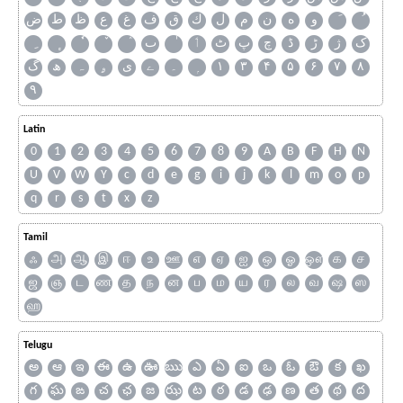
و
ه
ن
م
ل
ك
ق
ف
غ
ع
ظ
ط
ض
ک
ژ
ڑ
ڈ
چ
پ
ٹ
ٲ
ٮ
گ
ھ
ہ
ۄ
ی
ے
۔
۱
۳
۴
۵
۶
۷
۸
۹
Latin
0
1
2
3
4
5
6
7
8
9
A
B
F
H
N
U
V
W
Y
c
d
e
g
i
j
k
l
m
o
p
q
r
s
t
x
z
Tamil
ஃ
அ
ஆ
இ
ஈ
உ
ஊ
எ
ஏ
ஐ
ஒ
ஓ
ஔ
க
ச
ஜ
ஞ
ட
ண
த
ந
ன
ப
ம
ய
ர
ல
வ
ஷ
ஸ
ஹ
Telugu
అ
ఆ
ఇ
ఈ
ఉ
ఊ
ఋ
ఎ
ఏ
ఐ
ఒ
ఓ
ఔ
క
ఖ
గ
ఘ
ఙ
చ
ఛ
జ
ఝ
ట
ఠ
డ
ఢ
ణ
త
థ
ద