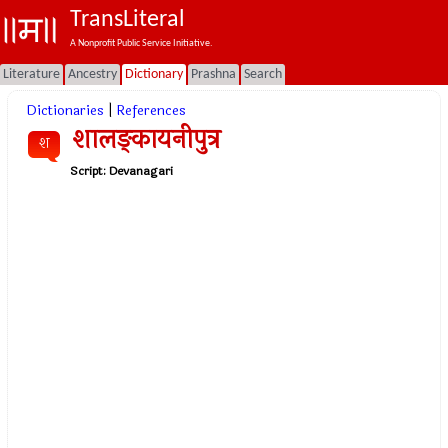
TransLiteral
A Nonprofit Public Service Initiative.
Literature
Ancestry
Dictionary
Prashna
Search
Dictionaries
|
References
शालङ्कायनीपुत्र
श
Script:
Devanagari