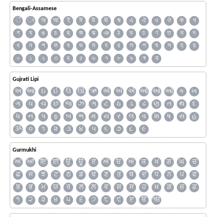
Bengali-Assamese
ঁ
ং
অ
আ
ই
ঈ
উ
ঊ
ঋ
এ
ঐ
ও
ঔ
ক
খ
গ
ঘ
ঙ
চ
ছ
জ
ঝ
ঞ
ঠ
ড
ঢ
ণ
ত
থ
দ
ধ
ন
প
ফ
ব
ভ
ম
য
র
ল
শ
ষ
স
হ
য়
০
১
২
৩
৪
৫
৬
৭
৮
৯
ৰ
ৱ
Gujrati Lipi
અ
આ
ઇ
ઈ
ઉ
ઊ
ઋ
ઍ
એ
ઐ
ઑ
ઓ
ઔ
ક
ખ
ગ
ઘ
ચ
છ
જ
ઝ
ઞ
ટ
ઠ
ડ
ઢ
ણ
ત
થ
દ
ધ
ન
પ
ફ
બ
ભ
મ
ય
ર
લ
વ
શ
ષ
સ
હ
ૐ
૦
૧
૨
૩
૪
૫
૬
૭
૮
૯
Gurmukhi
ਅ
ਆ
ਇ
ਈ
ਉ
ਊ
ਏ
ਐ
ਓ
ਔ
ਕ
ਖ
ਗ
ਘ
ਚ
ਛ
ਜ
ਝ
ਟ
ਠ
ਡ
ਢ
ਣ
ਤ
ਥ
ਦ
ਧ
ਨ
ਪ
ਫ
ਬ
ਭ
ਮ
ਯ
ਰ
ਲ
ਲ਼
ਵ
ਸ਼
ਸ
ਹ
ਖ਼
ਗ਼
ਜ਼
ਫ਼
੧
੨
੩
੪
੫
੬
੭
੮
੯
ੲ
ੳ
ੴ