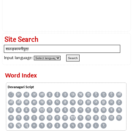
Site Search
Input language:
Word Index
Devanagari Script
ँ
अः
अं
अ
आ
इ
ई
उ
ऊ
ऋ
ऌ
ऍ
ए
ऐ
ऑ
ओ
औ
क
क्ष
ख
ग
घ
ङ
च
छ
ज्ञ
ज
झ
ञ
ट
ठ
ड
ढ
ण
त्र
त
थ
द
ध
न
ऩ
प
फ
ब
भ
म
य
र
ऱ
ल
ळ
व
श
श्र
ष
स
ह
ॐ
ज़
फ़
य़
ॠ
ॡ
०
१
२
३
४
५
६
७
८
९