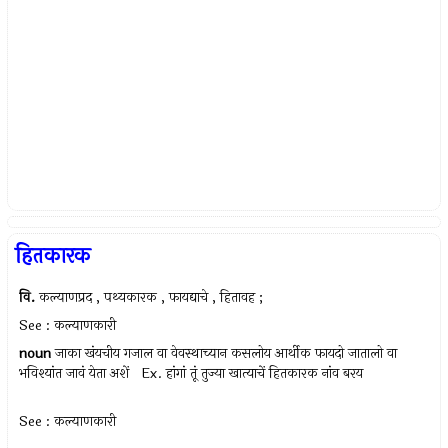
हितकारक
वि.
कल्याणप्रद , पथ्यकारक , फायद्याचे , हितावह ;
See : कल्याणकारी
noun
जाका खंयचीय गजाल वा वेवस्थाच्यान कसलोय आर्थीक फायदो जातालो वा
भविश्यांत जावं येता अशें Ex.
हांगां तूं तुज्या खात्याचें हितकारक नांव बरय
See : कल्याणकारी