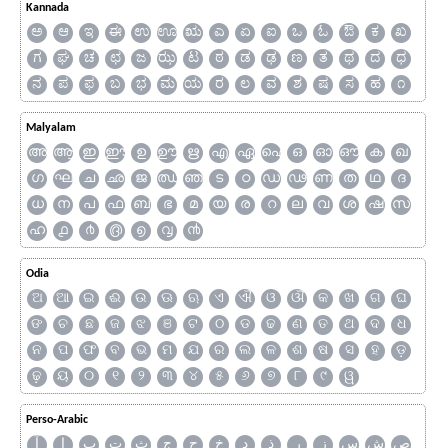
Kannada
ಅ
ಆ
ಇ
ಈ
ಉ
ಊ
ಋ
ಎ
ಏ
ಐ
ಒ
ಓ
ಔ
ಕ
ಖ
ಗ
ಘ
ಚ
ಛ
ಜ
ಝ
ಟ
ಠ
ಡ
ಢ
ಣ
ತ
ಥ
ದ
ಧ
ನ
ಪ
ಫ
ಬ
ಭ
ಮ
ಯ
ರ
ಲ
ವ
ಶ
ಷ
ಸ
ಹ
೧
Malyalam
അ
ആ
ഇ
ഈ
ഉ
ഊ
ഋ
എ
ഏ
ഐ
ഒ
ഓ
ഔ
ക
ഖ
ഗ
ഘ
ച
ഛ
ജ
ഝ
ഞ
ട
ഠ
ഡ
ഢ
ണ
ത
ഥ
ദ
ധ
ന
പ
ഫ
ബ
ഭ
മ
യ
ര
റ
ല
വ
ശ
ഷ
സ
ഹ
൧
൪
൫
൭
൮
൯
Odia
ଅ
ଆ
ଇ
ଈ
ଉ
ଊ
ଋ
ଏ
ଐ
ଓ
ଔ
କ
ଖ
ଗ
ଘ
ଙ
ଚ
ଛ
ଜ
ଝ
ଞ
ଟ
ଠ
ଡ
ଢ
ଣ
ତ
ଥ
ଦ
ଧ
ନ
ପ
ଫ
ବ
ଭ
ମ
ଯ
ର
ଲ
ଳ
ଶ
ଷ
ସ
ହ
ଡ଼
ଢ଼
ୟ
୦
୧
୨
୩
୪
୫
୬
୭
୮
୯
ୱ
Perso-Arabic
ص
ش
س
ز
ر
ذ
د
خ
ح
ج
ث
ت
ب
ا
آ