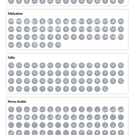
ನ
ಪ
ಫ
ಬ
ಭ
ಮ
ಯ
ರ
ಲ
ವ
ಶ
ಷ
ಸ
ಹ
೧
Malyalam
അ
ആ
ഇ
ഈ
ഉ
ഊ
ഋ
എ
ഏ
ഐ
ഒ
ഓ
ഔ
ക
ഖ
ഗ
ഘ
ച
ഛ
ജ
ഝ
ഞ
ട
ഠ
ഡ
ഢ
ണ
ത
ഥ
ദ
ധ
ന
പ
ഫ
ബ
ഭ
മ
യ
ര
റ
ല
വ
ശ
ഷ
സ
ഹ
൧
൪
൫
൭
൮
൯
Odia
ଅ
ଆ
ଇ
ଈ
ଉ
ଊ
ଋ
ଏ
ଐ
ଓ
ଔ
କ
ଖ
ଗ
ଘ
ଙ
ଚ
ଛ
ଜ
ଝ
ଞ
ଟ
ଠ
ଡ
ଢ
ଣ
ତ
ଥ
ଦ
ଧ
ନ
ପ
ଫ
ବ
ଭ
ମ
ଯ
ର
ଲ
ଳ
ଶ
ଷ
ସ
ହ
ଡ଼
ଢ଼
ୟ
୦
୧
୨
୩
୪
୫
୬
୭
୮
୯
ୱ
Perso-Arabic
ص
ش
س
ز
ر
ذ
د
خ
ح
ج
ث
ت
ب
ا
آ
و
ه
ن
م
ل
ك
ق
ف
غ
ع
ظ
ط
ض
ک
ژ
ڑ
ڈ
چ
پ
ٹ
ٲ
ٮ
گ
ھ
ہ
ۄ
ی
ے
۔
۱
۳
۴
۵
۶
۷
۸