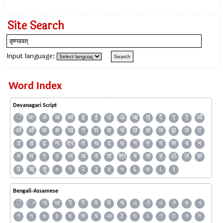
Site Search
Input language:
Word Index
Devanagari Script
ँ
अः
अं
अ
आ
इ
ई
उ
ऊ
ऋ
ऌ
ऍ
ए
ऐ
ऑ
ओ
औ
क
क्ष
ख
ग
घ
ङ
च
छ
ज्ञ
ज
झ
ञ
ट
ठ
ड
ढ
ण
त्र
त
थ
द
ध
न
ऩ
प
फ
ब
भ
म
य
र
ऱ
ल
ळ
व
श
श्र
ष
स
ह
ॐ
ज़
फ़
य़
ॠ
ॡ
०
१
२
३
४
५
६
७
८
९
Bengali-Assamese
ঁ
ং
অ
আ
ই
ঈ
উ
ঊ
ঋ
এ
ঐ
ও
ঔ
ক
খ
গ
ঘ
ঙ
চ
ছ
জ
ঝ
ঞ
ঠ
ড
ঢ
ণ
ত
থ
দ