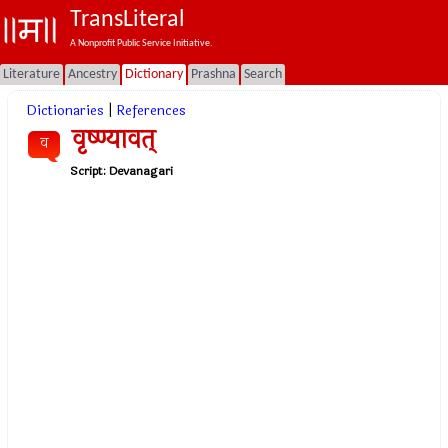
TransLiteral
A Nonprofit Public Service Initiative.
Literature
Ancestry
Dictionary
Prashna
Search
Dictionaries
|
References
वृष्ण्यावत्
व
Script:
Devanagari