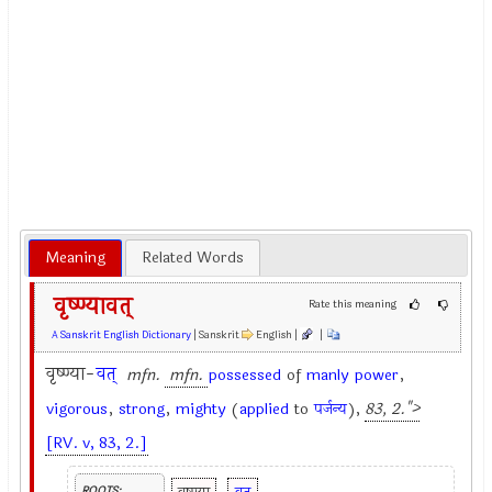
Meaning
Related Words
वृष्ण्यावत्
Rate this meaning
A Sanskrit English Dictionary
| Sanskrit
English |
|
वृष्ण्या-
वत्
mfn.
mfn.
possessed
of
manly
power
,
vigorous
,
strong
,
mighty
(
applied
to
पर्जन्य
),
83, 2.">
[RV. v, 83, 2.]
ROOTS: