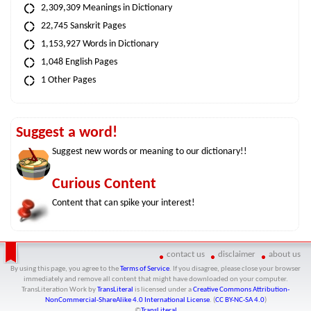
2,309,309 Meanings in Dictionary
22,745 Sanskrit Pages
1,153,927 Words in Dictionary
1,048 English Pages
1 Other Pages
Suggest a word!
Suggest new words or meaning to our dictionary!!
Curious Content
Content that can spike your interest!
contact us
disclaimer
about us
By using this page, you agree to the
Terms of Service
. If you disagree, please close your browser
immediately and remove all content that might have downloaded on your computer.
TransLiteration Work
by
TransLiteral
is licensed under a
Creative Commons Attribution-
NonCommercial-ShareAlike 4.0 International License
. (
CC BY-NC-SA 4.0
)
©
TransLiteral