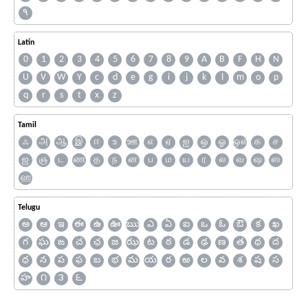
۹
Latin
0
1
2
3
4
5
6
7
8
9
A
B
F
H
N
U
V
W
Y
c
d
e
g
i
j
k
l
m
o
p
q
r
s
t
x
z
Tamil
ஃ
அ
ஆ
இ
ஈ
உ
ஊ
எ
ஏ
ஐ
ஒ
ஓ
ஔ
க
ச
ஜ
ஞ
ட
ண
த
ந
ன
ப
ம
ய
ர
ல
வ
ஷ
ஸ
ஹ
Telugu
అ
ఆ
ఇ
ఈ
ఉ
ఊ
ఋ
ఎ
ఏ
ఐ
ఒ
ఓ
ఔ
క
ఖ
గ
ఘ
ఙ
చ
ఛ
జ
ఝ
ట
ఠ
డ
ఢ
ణ
త
థ
ద
ధ
న
ప
ఫ
బ
భ
మ
య
ర
ఱ
ల
వ
శ
ష
స
హ
౧
౩
౬