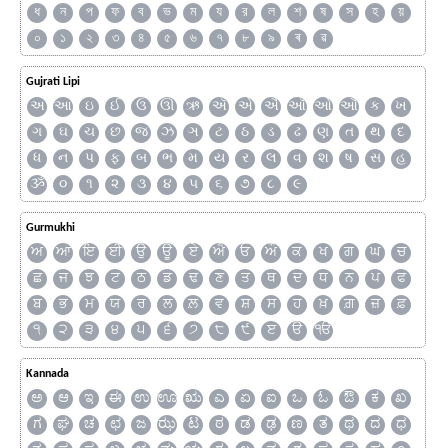
ধ
ন
প
ফ
ব
ভ
ম
য
র
ল
শ
ষ
স
হ
য়
০
১
২
৩
৪
৫
৬
৭
৮
৯
ৰ
ৱ
Gujrati Lipi
અ
આ
ઇ
ઈ
ઉ
ઊ
ઋ
ઍ
એ
ઐ
ઑ
ઓ
ઔ
ક
ખ
ગ
ઘ
ચ
છ
જ
ઝ
ઞ
ટ
ઠ
ડ
ઢ
ણ
ત
થ
દ
ધ
ન
પ
ફ
બ
ભ
મ
ય
ર
લ
વ
શ
ષ
સ
હ
ૐ
૦
૧
૨
૩
૪
૫
૬
૭
૮
૯
Gurmukhi
ਅ
ਆ
ਇ
ਈ
ਉ
ਊ
ਏ
ਐ
ਓ
ਔ
ਕ
ਖ
ਗ
ਘ
ਚ
ਛ
ਜ
ਝ
ਟ
ਠ
ਡ
ਢ
ਣ
ਤ
ਥ
ਦ
ਧ
ਨ
ਪ
ਫ
ਬ
ਭ
ਮ
ਯ
ਰ
ਲ
ਲ਼
ਵ
ਸ਼
ਸ
ਹ
ਖ਼
ਗ਼
ਜ਼
ਫ਼
੧
੨
੩
੪
੫
੬
੭
੮
੯
ੲ
ੳ
ੴ
Kannada
ಅ
ಆ
ಇ
ಈ
ಉ
ಊ
ಋ
ಎ
ಏ
ಐ
ಒ
ಓ
ಔ
ಕ
ಖ
ಗ
ಘ
ಚ
ಛ
ಜ
ಝ
ಟ
ಠ
ಡ
ಢ
ಣ
ತ
ಥ
ದ
ಧ