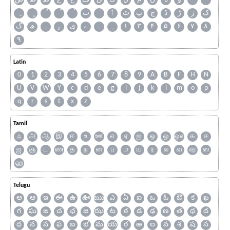
ک
ژ
ڑ
ڈ
چ
پ
ٹ
ٲ
ٮ
گ
ھ
ہ
ۄ
ی
ے
۔
۱
۳
۴
۵
۶
۷
۸
۹
Latin
0
1
2
3
4
5
6
7
8
9
A
B
F
H
N
U
V
W
Y
c
d
e
g
i
j
k
l
m
o
p
q
r
s
t
x
z
Tamil
ஃ
அ
ஆ
இ
ஈ
உ
ஊ
எ
ஏ
ஐ
ஒ
ஓ
ஔ
க
ச
ஜ
ஞ
ட
ண
த
ந
ன
ப
ம
ய
ர
ல
வ
ஷ
ஸ
ஹ
Telugu
అ
ఆ
ఇ
ఈ
ఉ
ఊ
ఋ
ఎ
ఏ
ఐ
ఒ
ఓ
ఔ
క
ఖ
గ
ఘ
ఙ
చ
ఛ
జ
ఝ
ట
ఠ
డ
ఢ
ణ
త
థ
ద
ధ
న
ప
ఫ
బ
భ
మ
య
ర
ఱ
ల
వ
శ
ష
స