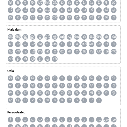
ಅ
ಆ
ಇ
ಈ
ಉ
ಊ
ಋ
ಎ
ಏ
ಐ
ಒ
ಓ
ಔ
ಕ
ಖ
ಗ
ಘ
ಚ
ಛ
ಜ
ಝ
ಟ
ಠ
ಡ
ಢ
ಣ
ತ
ಥ
ದ
ಧ
ನ
ಪ
ಫ
ಬ
ಭ
ಮ
ಯ
ರ
ಲ
ವ
ಶ
ಷ
ಸ
ಹ
೧
Malyalam
അ
ആ
ഇ
ഈ
ഉ
ഊ
ഋ
എ
ഏ
ഐ
ഒ
ഓ
ഔ
ക
ഖ
ഗ
ഘ
ച
ഛ
ജ
ഝ
ഞ
ട
ഠ
ഡ
ഢ
ണ
ത
ഥ
ദ
ധ
ന
പ
ഫ
ബ
ഭ
മ
യ
ര
റ
ല
വ
ശ
ഷ
സ
ഹ
൧
൪
൫
൭
൮
൯
Odia
ଅ
ଆ
ଇ
ଈ
ଉ
ଊ
ଋ
ଏ
ଐ
ଓ
ଔ
କ
ଖ
ଗ
ଘ
ଙ
ଚ
ଛ
ଜ
ଝ
ଞ
ଟ
ଠ
ଡ
ଢ
ଣ
ତ
ଥ
ଦ
ଧ
ନ
ପ
ଫ
ବ
ଭ
ମ
ଯ
ର
ଲ
ଳ
ଶ
ଷ
ସ
ହ
ଡ଼
ଢ଼
ୟ
୦
୧
୨
୩
୪
୫
୬
୭
୮
୯
ୱ
Perso-Arabic
ص
ش
س
ز
ر
ذ
د
خ
ح
ج
ث
ت
ب
ا
آ
و
ه
ن
م
ل
ك
ق
ف
غ
ع
ظ
ط
ض