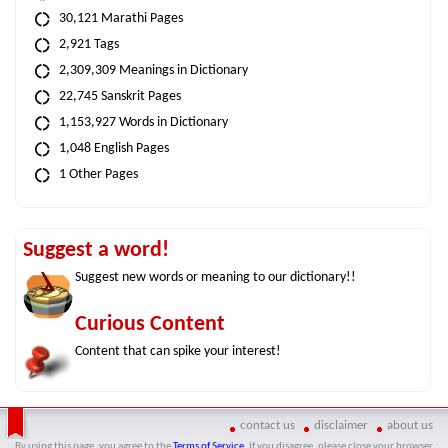
30,121 Marathi Pages
2,921 Tags
2,309,309 Meanings in Dictionary
22,745 Sanskrit Pages
1,153,927 Words in Dictionary
1,048 English Pages
1 Other Pages
Suggest a word!
Suggest new words or meaning to our dictionary!!
Curious Content
Content that can spike your interest!
contact us
disclaimer
about us
By using this page, you agree to the
Terms of Service
. If you disagree, please close your browser