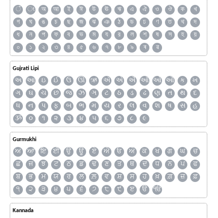
ঁ
ং
অ
আ
ই
ঈ
উ
ঊ
ঋ
এ
ঐ
ও
ঔ
ক
খ
গ
ঘ
ঙ
চ
ছ
জ
ঝ
ঞ
ঠ
ড
ঢ
ণ
ত
থ
দ
ধ
ন
প
ফ
ব
ভ
ম
য
র
ল
শ
ষ
স
হ
য়
০
১
২
৩
৪
৫
৬
৭
৮
৯
ৰ
ৱ
Gujrati Lipi
અ
આ
ઇ
ઈ
ઉ
ઊ
ઋ
ઍ
એ
ઐ
ઑ
ઓ
ઔ
ક
ખ
ગ
ઘ
ચ
છ
જ
ઝ
ઞ
ટ
ઠ
ડ
ઢ
ણ
ત
થ
દ
ધ
ન
પ
ફ
બ
ભ
મ
ય
ર
લ
વ
શ
ષ
સ
હ
ૐ
૦
૧
૨
૩
૪
૫
૬
૭
૮
૯
Gurmukhi
ਅ
ਆ
ਇ
ਈ
ਉ
ਊ
ਏ
ਐ
ਓ
ਔ
ਕ
ਖ
ਗ
ਘ
ਚ
ਛ
ਜ
ਝ
ਟ
ਠ
ਡ
ਢ
ਣ
ਤ
ਥ
ਦ
ਧ
ਨ
ਪ
ਫ
ਬ
ਭ
ਮ
ਯ
ਰ
ਲ
ਲ਼
ਵ
ਸ਼
ਸ
ਹ
ਖ਼
ਗ਼
ਜ਼
ਫ਼
੧
੨
੩
੪
੫
੬
੭
੮
੯
ੲ
ੳ
ੴ
Kannada