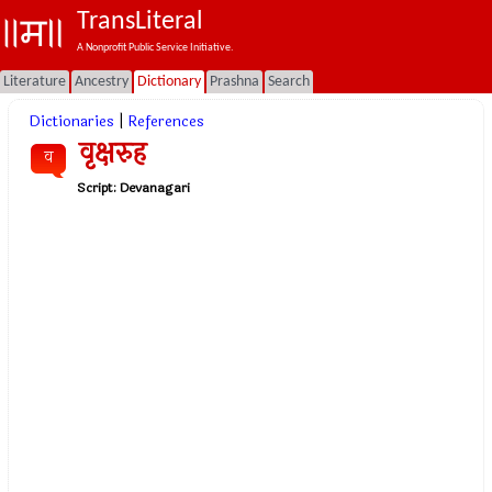
TransLiteral
A Nonprofit Public Service Initiative.
Literature
Ancestry
Dictionary
Prashna
Search
Dictionaries
|
References
वृक्षरुह
व
Script:
Devanagari