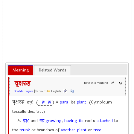
Meaning
Related Words
वृक्षरुह
Rate this meaning
Shabda-Sagara
| Sanskrit
English |
|
वृक्षरुह
mf.
(
-
हः
-
हा
) A
para
-ite
plant
, (Cymbidum
tessalloides, &c.)
E.
वृक्ष
,
and
रुह
growing
,
having
its
roots
attached
to
the
trunk
or branches of
another
plant
or
tree
.