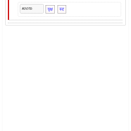
वृक्ष
रुह
ROOTS: