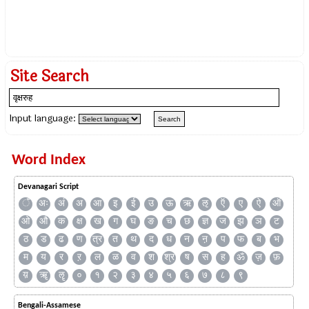
Site Search
Input language:
Word Index
Devanagari Script
ँ
अः
अं
अ
आ
इ
ई
उ
ऊ
ऋ
ऌ
ऍ
ए
ऐ
ऑ
ओ
औ
क
क्ष
ख
ग
घ
ङ
च
छ
ज्ञ
ज
झ
ञ
ट
ठ
ड
ढ
ण
त्र
त
थ
द
ध
न
ऩ
प
फ
ब
भ
म
य
र
ऱ
ल
ळ
व
श
श्र
ष
स
ह
ॐ
ज़
फ़
य़
ॠ
ॡ
०
१
२
३
४
५
६
७
८
९
Bengali-Assamese