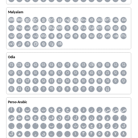
Malyalam
അ
ആ
ഇ
ഈ
ഉ
ഊ
ഋ
എ
ഏ
ഐ
ഒ
ഓ
ഔ
ക
ഖ
ഗ
ഘ
ച
ഛ
ജ
ഝ
ഞ
ട
ഠ
ഡ
ഢ
ണ
ത
ഥ
ദ
ധ
ന
പ
ഫ
ബ
ഭ
മ
യ
ര
റ
ല
വ
ശ
ഷ
സ
ഹ
൧
൪
൫
൭
൮
൯
Odia
ଅ
ଆ
ଇ
ଈ
ଉ
ଊ
ଋ
ଏ
ଐ
ଓ
ଔ
କ
ଖ
ଗ
ଘ
ଙ
ଚ
ଛ
ଜ
ଝ
ଞ
ଟ
ଠ
ଡ
ଢ
ଣ
ତ
ଥ
ଦ
ଧ
ନ
ପ
ଫ
ବ
ଭ
ମ
ଯ
ର
ଲ
ଳ
ଶ
ଷ
ସ
ହ
ଡ଼
ଢ଼
ୟ
୦
୧
୨
୩
୪
୫
୬
୭
୮
୯
ୱ
Perso-Arabic
ص
ش
س
ز
ر
ذ
د
خ
ح
ج
ث
ت
ب
ا
آ
و
ه
ن
م
ل
ك
ق
ف
غ
ع
ظ
ط
ض
ک
ژ
ڑ
ڈ
چ
پ
ٹ
ٲ
ٮ
گ
ھ
ہ
ۄ
ی
ے
۔
۱
۳
۴
۵
۶
۷
۸