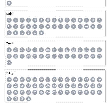
۹
Latin
0
1
2
3
4
5
6
7
8
9
A
B
F
H
N
U
V
W
Y
c
d
e
g
i
j
k
l
m
o
p
q
r
s
t
x
z
Tamil
ஃ
அ
ஆ
இ
ஈ
உ
ஊ
எ
ஏ
ஐ
ஒ
ஓ
ஔ
க
ச
ஜ
ஞ
ட
ண
த
ந
ன
ப
ம
ய
ர
ல
வ
ஷ
ஸ
ஹ
Telugu
అ
ఆ
ఇ
ఈ
ఉ
ఊ
ఋ
ఎ
ఏ
ఐ
ఒ
ఓ
ఔ
క
ఖ
గ
ఘ
ఙ
చ
ఛ
జ
ఝ
ట
ఠ
డ
ఢ
ణ
త
థ
ద
ధ
న
ప
ఫ
బ
భ
మ
య
ర
ఱ
ల
వ
శ
ష
స
హ
౧
౩
౬