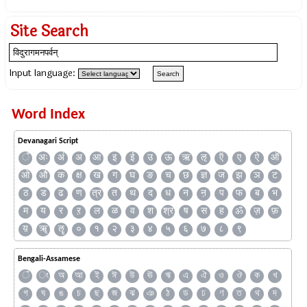
Site Search
Input language:
Word Index
Devanagari Script
ँ
अः
अं
अ
आ
इ
ई
उ
ऊ
ऋ
ऌ
ऍ
ए
ऐ
ऑ
ओ
औ
क
क्ष
ख
ग
घ
ङ
च
छ
ज्ञ
ज
झ
ञ
ट
ठ
ड
ढ
ण
त्र
त
थ
द
ध
न
ऩ
प
फ
ब
भ
म
य
र
ऱ
ल
ळ
व
श
श्र
ष
स
ह
ॐ
ज़
फ़
य़
ॠ
ॡ
०
१
२
३
४
५
६
७
८
९
Bengali-Assamese
ঁ
ং
অ
আ
ই
ঈ
উ
ঊ
ঋ
এ
ঐ
ও
ঔ
ক
খ
গ
ঘ
ঙ
চ
ছ
জ
ঝ
ঞ
ঠ
ড
ঢ
ণ
ত
থ
দ