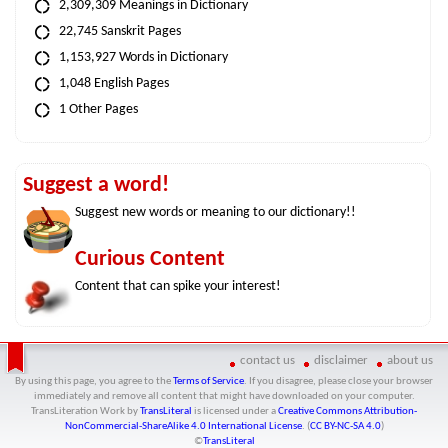
2,309,309 Meanings in Dictionary
22,745 Sanskrit Pages
1,153,927 Words in Dictionary
1,048 English Pages
1 Other Pages
Suggest a word!
Suggest new words or meaning to our dictionary!!
Curious Content
Content that can spike your interest!
contact us
disclaimer
about us
By using this page, you agree to the
Terms of Service
. If you disagree, please close your browser
immediately and remove all content that might have downloaded on your computer.
TransLiteration Work
by
TransLiteral
is licensed under a
Creative Commons Attribution-
NonCommercial-ShareAlike 4.0 International License
. (
CC BY-NC-SA 4.0
)
©
TransLiteral