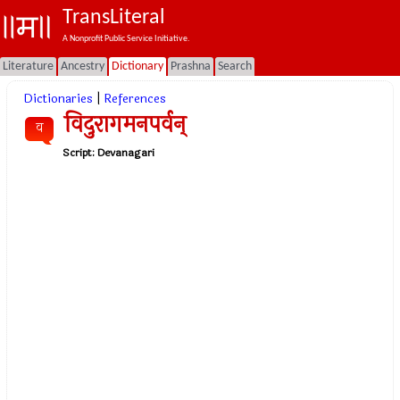
TransLiteral
A Nonprofit Public Service Initiative.
Literature
Ancestry
Dictionary
Prashna
Search
Dictionaries
|
References
विदुरागमनपर्वन्
व
Script:
Devanagari