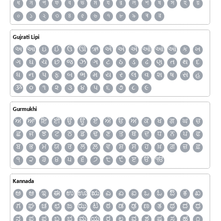
ধ
ন
প
ফ
ব
ভ
ম
য
র
ল
শ
ষ
স
হ
য়
০
১
২
৩
৪
৫
৬
৭
৮
৯
ৰ
ৱ
Gujrati Lipi
અ
આ
ઇ
ઈ
ઉ
ઊ
ઋ
ઍ
એ
ઐ
ઑ
ઓ
ઔ
ક
ખ
ગ
ઘ
ચ
છ
જ
ઝ
ઞ
ટ
ઠ
ડ
ઢ
ણ
ત
થ
દ
ધ
ન
પ
ફ
બ
ભ
મ
ય
ર
લ
વ
શ
ષ
સ
હ
ૐ
૦
૧
૨
૩
૪
૫
૬
૭
૮
૯
Gurmukhi
ਅ
ਆ
ਇ
ਈ
ਉ
ਊ
ਏ
ਐ
ਓ
ਔ
ਕ
ਖ
ਗ
ਘ
ਚ
ਛ
ਜ
ਝ
ਟ
ਠ
ਡ
ਢ
ਣ
ਤ
ਥ
ਦ
ਧ
ਨ
ਪ
ਫ
ਬ
ਭ
ਮ
ਯ
ਰ
ਲ
ਲ਼
ਵ
ਸ਼
ਸ
ਹ
ਖ਼
ਗ਼
ਜ਼
ਫ਼
੧
੨
੩
੪
੫
੬
੭
੮
੯
ੲ
ੳ
ੴ
Kannada
ಅ
ಆ
ಇ
ಈ
ಉ
ಊ
ಋ
ಎ
ಏ
ಐ
ಒ
ಓ
ಔ
ಕ
ಖ
ಗ
ಘ
ಚ
ಛ
ಜ
ಝ
ಟ
ಠ
ಡ
ಢ
ಣ
ತ
ಥ
ದ
ಧ
ನ
ಪ
ಫ
ಬ
ಭ
ಮ
ಯ
ರ
ಲ
ವ
ಶ
ಷ
ಸ
ಹ
೧