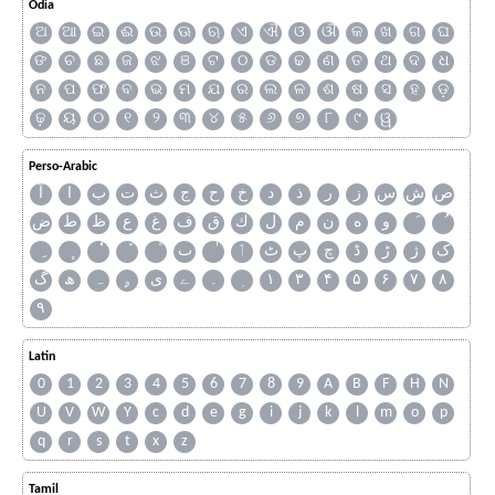
Odia
ଅ
ଆ
ଇ
ଈ
ଉ
ଊ
ଋ
ଏ
ଐ
ଓ
ଔ
କ
ଖ
ଗ
ଘ
ଙ
ଚ
ଛ
ଜ
ଝ
ଞ
ଟ
ଠ
ଡ
ଢ
ଣ
ତ
ଥ
ଦ
ଧ
ନ
ପ
ଫ
ବ
ଭ
ମ
ଯ
ର
ଲ
ଳ
ଶ
ଷ
ସ
ହ
ଡ଼
ଢ଼
ୟ
୦
୧
୨
୩
୪
୫
୬
୭
୮
୯
ୱ
Perso-Arabic
ص
ش
س
ز
ر
ذ
د
خ
ح
ج
ث
ت
ب
ا
آ
و
ه
ن
م
ل
ك
ق
ف
غ
ع
ظ
ط
ض
ک
ژ
ڑ
ڈ
چ
پ
ٹ
ٲ
ٮ
گ
ھ
ہ
ۄ
ی
ے
۔
۱
۳
۴
۵
۶
۷
۸
۹
Latin
0
1
2
3
4
5
6
7
8
9
A
B
F
H
N
U
V
W
Y
c
d
e
g
i
j
k
l
m
o
p
q
r
s
t
x
z
Tamil