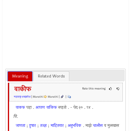
Meaning
Related Words
वाकीफ
Rate this meaning
महाराष्ट्र शब्दकोश
| Marathi
Marathi |
|
वाकफ
पहा .
आपण
वाकिफ
नव्हतो . - पेद २० . ९४ .
वि.
जाणता
;
हुषार
;
तज्ज्ञ
;
माहितगार
;
अनुभविक
. माझे
चालीस
व मुलखास