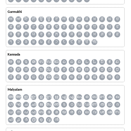
Gurmukhi
ਅ
ਆ
ਇ
ਈ
ਉ
ਊ
ਏ
ਐ
ਓ
ਔ
ਕ
ਖ
ਗ
ਘ
ਚ
ਛ
ਜ
ਝ
ਟ
ਠ
ਡ
ਢ
ਣ
ਤ
ਥ
ਦ
ਧ
ਨ
ਪ
ਫ
ਬ
ਭ
ਮ
ਯ
ਰ
ਲ
ਲ਼
ਵ
ਸ਼
ਸ
ਹ
ਖ਼
ਗ਼
ਜ਼
ਫ਼
੧
੨
੩
੪
੫
੬
੭
੮
੯
ੲ
ੳ
ੴ
Kannada
ಅ
ಆ
ಇ
ಈ
ಉ
ಊ
ಋ
ಎ
ಏ
ಐ
ಒ
ಓ
ಔ
ಕ
ಖ
ಗ
ಘ
ಚ
ಛ
ಜ
ಝ
ಟ
ಠ
ಡ
ಢ
ಣ
ತ
ಥ
ದ
ಧ
ನ
ಪ
ಫ
ಬ
ಭ
ಮ
ಯ
ರ
ಲ
ವ
ಶ
ಷ
ಸ
ಹ
೧
Malyalam
അ
ആ
ഇ
ഈ
ഉ
ഊ
ഋ
എ
ഏ
ഐ
ഒ
ഓ
ഔ
ക
ഖ
ഗ
ഘ
ച
ഛ
ജ
ഝ
ഞ
ട
ഠ
ഡ
ഢ
ണ
ത
ഥ
ദ
ധ
ന
പ
ഫ
ബ
ഭ
മ
യ
ര
റ
ല
വ
ശ
ഷ
സ
ഹ
൧
൪
൫
൭
൮
൯