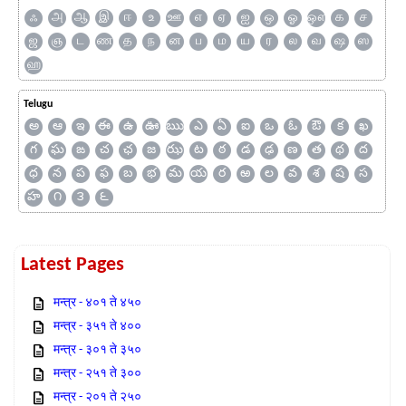
ஃ
அ
ஆ
இ
ஈ
உ
ஊ
எ
ஏ
ஐ
ஒ
ஓ
ஔ
க
ச
ஜ
ஞ
ட
ண
த
ந
ன
ப
ம
ய
ர
ல
வ
ஷ
ஸ
ஹ
Telugu
అ
ఆ
ఇ
ఈ
ఉ
ఊ
ఋ
ఎ
ఏ
ఐ
ఒ
ఓ
ఔ
క
ఖ
గ
ఘ
ఙ
చ
ఛ
జ
ఝ
ట
ఠ
డ
ఢ
ణ
త
థ
ద
ధ
న
ప
ఫ
బ
భ
మ
య
ర
ఱ
ల
వ
శ
ష
స
హ
౧
౩
౬
Latest Pages
मन्त्र - ४०१ ते ४५०
मन्त्र - ३५१ ते ४००
मन्त्र - ३०१ ते ३५०
मन्त्र - २५१ ते ३००
मन्त्र - २०१ ते २५०