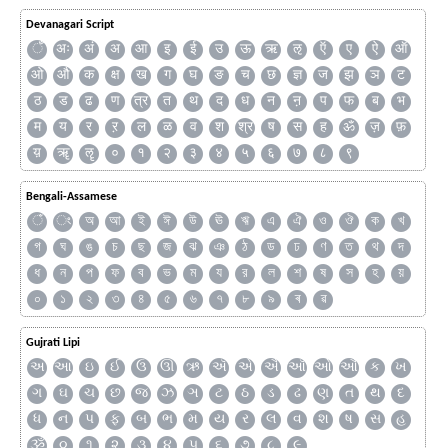
Devanagari Script
ँ
अः
अं
अ
आ
इ
ई
उ
ऊ
ऋ
ऌ
ऍ
ए
ऐ
ऑ
ओ
औ
क
क्ष
ख
ग
घ
ङ
च
छ
ज्ञ
ज
झ
ञ
ट
ठ
ड
ढ
ण
त्र
त
थ
द
ध
न
ऩ
प
फ
ब
भ
म
य
र
ऱ
ल
ळ
व
श
श्र
ष
स
ह
ॐ
ज़
फ़
य़
ॠ
ॡ
०
१
२
३
४
५
६
७
८
९
Bengali-Assamese
ঁ
ং
অ
আ
ই
ঈ
উ
ঊ
ঋ
এ
ঐ
ও
ঔ
ক
খ
গ
ঘ
ঙ
চ
ছ
জ
ঝ
ঞ
ঠ
ড
ঢ
ণ
ত
থ
দ
ধ
ন
প
ফ
ব
ভ
ম
য
র
ল
শ
ষ
স
হ
য়
০
১
২
৩
৪
৫
৬
৭
৮
৯
ৰ
ৱ
Gujrati Lipi
અ
આ
ઇ
ઈ
ઉ
ઊ
ઋ
ઍ
એ
ઐ
ઑ
ઓ
ઔ
ક
ખ
ગ
ઘ
ચ
છ
જ
ઝ
ઞ
ટ
ઠ
ડ
ઢ
ણ
ત
થ
દ
ધ
ન
પ
ફ
બ
ભ
મ
ય
ર
લ
વ
શ
ષ
સ
હ
ૐ
૦
૧
૨
૩
૪
૫
૬
૭
૮
૯