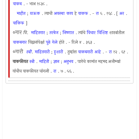
वाकब
. - भाअ १८३८ .
माहीत
;
ठाऊक
. त्याची
अवस्था
काय
हे
वाकफ
. -
रा
५ . १६८ . [
अर
.
वाकिफ
]
०गार
वि.
माहितगार
;
तरबेज
;
निष्णात
. त्यांचे
विचार
विशिष्ट
शास्त्रांतील
वाकबगार
विद्वानांपेक्षां
पुढे
गेले
होते . - टिले ४ . ३६३ .
०गारी
स्त्री
.
माहितगारी
;
हुशारी
. तुम्हांस
वाकबगारी
आहे
. -
रा
१२ . ६१ .
वाकफीयत
स्त्री
.
माहिती
;
ज्ञान
;
अनुभव
. पागेचे कामांत महमद अजीम्खां
यांचीच वाकफीयत चांगली .
रा
. ७ . ५६ .