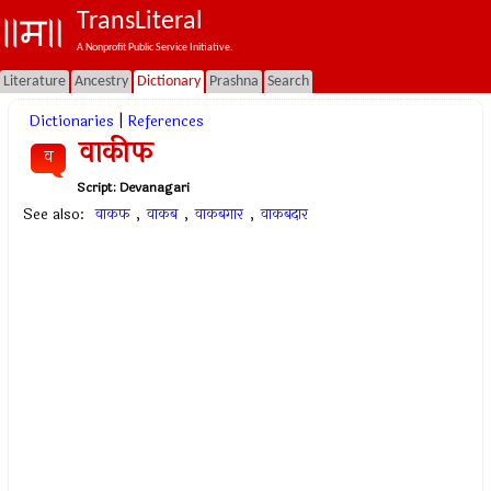
TransLiteral
A Nonprofit Public Service Initiative.
Literature
Ancestry
Dictionary
Prashna
Search
Dictionaries
|
References
वाकीफ
व
Script:
Devanagari
See also:
वाकफ
,
वाकब
,
वाकबगार
,
वाकबदार