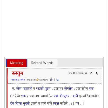
Meaning
Related Words
रुस्तुम
Rate this meaning
महाराष्ट्र शब्दकोश
| Marathi
Marathi |
|
पु.
मोठा
पराक्रमी
व
धाडसी
पुरुष
. इराणचा
भीमसेन
; इराणांतील
बारा
वीरांपैकी
एक
( शहानामा काव्यांतील
एक
वीरपुरुष
.
याची
इस्फांदियारबरोबर
दोन
दिवस
कुस्ती
झाली व त्याने गदेने
त्यास
मारिले . ) [
फा
. ]