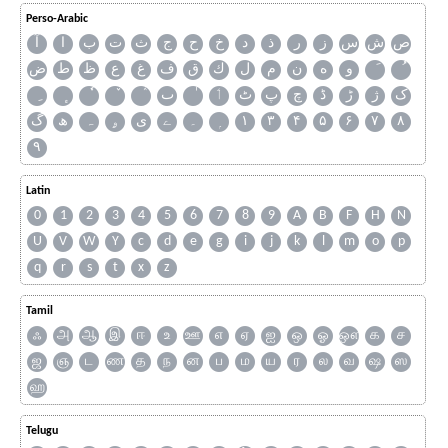
Perso-Arabic
ص
ش
س
ز
ر
ذ
د
خ
ح
ج
ث
ت
ب
ا
آ
و
ه
ن
م
ل
ك
ق
ف
غ
ع
ظ
ط
ض
ک
ژ
ڑ
ڈ
چ
پ
ٹ
ٲ
ٮ
گ
ھ
ہ
ۄ
ی
ے
۔
۱
۳
۴
۵
۶
۷
۸
۹
Latin
0
1
2
3
4
5
6
7
8
9
A
B
F
H
N
U
V
W
Y
c
d
e
g
i
j
k
l
m
o
p
q
r
s
t
x
z
Tamil
ஃ
அ
ஆ
இ
ஈ
உ
ஊ
எ
ஏ
ஐ
ஒ
ஓ
ஔ
க
ச
ஜ
ஞ
ட
ண
த
ந
ன
ப
ம
ய
ர
ல
வ
ஷ
ஸ
ஹ
Telugu