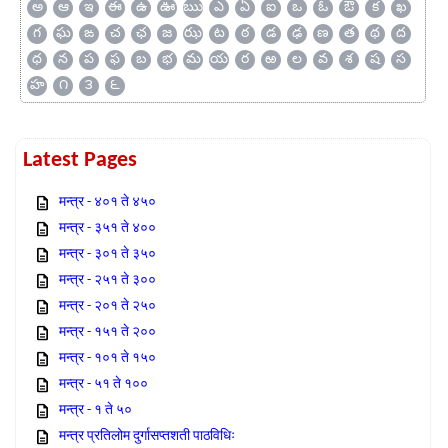
అ
ఆ
ఇ
ఈ
ఉ
ఊ
ఋ
ఎ
ఏ
ఐ
ఒ
ఓ
ఔ
క
ఖ
గ
ఘ
ఙ
చ
ఛ
జ
ఝ
ట
ఠ
డ
ఢ
ణ
త
థ
ద
ధ
న
ప
ఫ
బ
భ
మ
య
ర
ఱ
ల
వ
శ
ష
స
హ
౧
౩
౬
Latest Pages
मन्त्र - ४०१ ते ४५०
मन्त्र - ३५१ ते ४००
मन्त्र - ३०१ ते ३५०
मन्त्र - २५१ ते ३००
मन्त्र - २०१ ते २५०
मन्त्र - १५१ ते २००
मन्त्र - १०१ ते १५०
मन्त्र - ५१ ते १००
मन्त्र - १ ते ५०
मन्त्र प्रतिलोम दुर्गासप्तशती पाठविधिः