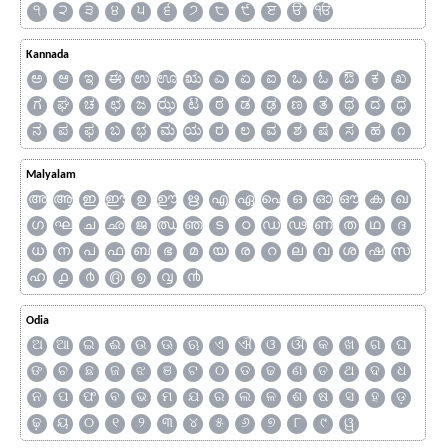
੧
੨
੩
੪
੫
੬
੭
੮
੯
ੲ
ੳ
ੴ
Kannada
ಅ
ಆ
ಇ
ಈ
ಉ
ಊ
ಋ
ಎ
ಏ
ಐ
ಒ
ಓ
ಔ
ಕ
ಖ
ಗ
ಘ
ಚ
ಛ
ಜ
ಝ
ಟ
ಠ
ಡ
ಢ
ಣ
ತ
ಥ
ದ
ಧ
ನ
ಪ
ಫ
ಬ
ಭ
ಮ
ಯ
ರ
ಲ
ವ
ಶ
ಷ
ಸ
ಹ
೧
Malyalam
അ
ആ
ഇ
ഈ
ഉ
ഊ
ഋ
എ
ഏ
ഐ
ഒ
ഓ
ഔ
ക
ഖ
ഗ
ഘ
ച
ഛ
ജ
ഝ
ഞ
ട
ഠ
ഡ
ഢ
ണ
ത
ഥ
ദ
ധ
ന
പ
ഫ
ബ
ഭ
മ
യ
ര
റ
ല
വ
ശ
ഷ
സ
ഹ
൧
൪
൫
൭
൮
൯
Odia
ଅ
ଆ
ଇ
ଈ
ଉ
ଊ
ଋ
ଏ
ଐ
ଓ
ଔ
କ
ଖ
ଗ
ଘ
ଙ
ଚ
ଛ
ଜ
ଝ
ଞ
ଟ
ଠ
ଡ
ଢ
ଣ
ତ
ଥ
ଦ
ଧ
ନ
ପ
ଫ
ବ
ଭ
ମ
ଯ
ର
ଲ
ଳ
ଶ
ଷ
ସ
ହ
ଡ଼
ଢ଼
ୟ
୦
୧
୨
୩
୪
୫
୬
୭
୮
୯
ୱ