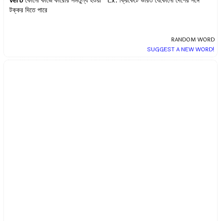
verb
কোনো কাজে কারোর সমতুল্য হওয়া Ex.
ক্রিকেটে ভারত যেকোনো দেশের সঙ্গে
টক্কর দিতে পারে
RANDOM WORD
SUGGEST A NEW WORD!