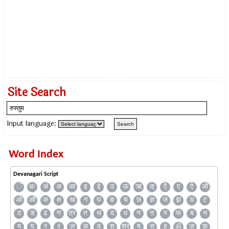
Site Search
Input language:
Word Index
Devanagari Script
ँ
अः
अं
अ
आ
इ
ई
उ
ऊ
ऋ
ऌ
ऍ
ए
ऐ
ऑ
ओ
औ
क
क्ष
ख
ग
घ
ङ
च
छ
ज्ञ
ज
झ
ञ
ट
ठ
ड
ढ
ण
त्र
त
थ
द
ध
न
ऩ
प
फ
ब
भ
म
य
र
ऱ
ल
ळ
व
श
श्र
ष
स
ह
ॐ
ज़
फ़