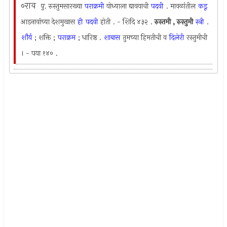
०राव
पु.
रुस्तुमसारख्या
पराक्रमी
योध्याला द्यावयाची
पदवी
. मावळांतील
कडू
आडनावांच्या देशमुखास
ही
पदवी
होती . - शिदि ४३२ .
रुस्तमी
,
रुस्तुमी
स्त्री
.
शौर्य
; शक्ति ;
पराक्रम
; धारिष्ठ .
शाबास
तुमच्या हिमतीची व
दिलेरी
रस्तुमीची
। - पया १४० .