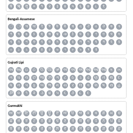
य़
ॠ
ॡ
०
१
२
३
४
५
६
७
८
९
Bengali-Assamese
ঁ
ং
অ
আ
ই
ঈ
উ
ঊ
ঋ
এ
ঐ
ও
ঔ
ক
খ
গ
ঘ
ঙ
চ
ছ
জ
ঝ
ঞ
ঠ
ড
ঢ
ণ
ত
থ
দ
ধ
ন
প
ফ
ব
ভ
ম
য
র
ল
শ
ষ
স
হ
য়
০
১
২
৩
৪
৫
৬
৭
৮
৯
ৰ
ৱ
Gujrati Lipi
અ
આ
ઇ
ઈ
ઉ
ઊ
ઋ
ઍ
એ
ઐ
ઑ
ઓ
ઔ
ક
ખ
ગ
ઘ
ચ
છ
જ
ઝ
ઞ
ટ
ઠ
ડ
ઢ
ણ
ત
થ
દ
ધ
ન
પ
ફ
બ
ભ
મ
ય
ર
લ
વ
શ
ષ
સ
હ
ૐ
૦
૧
૨
૩
૪
૫
૬
૭
૮
૯
Gurmukhi
ਅ
ਆ
ਇ
ਈ
ਉ
ਊ
ਏ
ਐ
ਓ
ਔ
ਕ
ਖ
ਗ
ਘ
ਚ
ਛ
ਜ
ਝ
ਟ
ਠ
ਡ
ਢ
ਣ
ਤ
ਥ
ਦ
ਧ
ਨ
ਪ
ਫ
ਬ
ਭ
ਮ
ਯ
ਰ
ਲ
ਲ਼
ਵ
ਸ਼
ਸ
ਹ
ਖ਼
ਗ਼
ਜ਼
ਫ਼