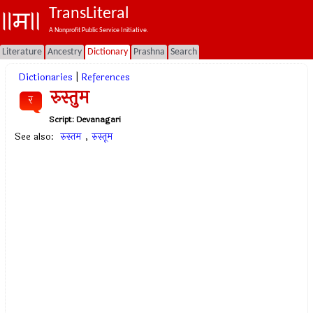
TransLiteral
A Nonprofit Public Service Initiative.
Literature
Ancestry
Dictionary
Prashna
Search
Dictionaries
|
References
रुस्तुम
र
Script:
Devanagari
See also:
रुस्तम
,
रुस्तूम