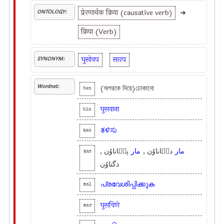
प्रेरणार्थक क्रिया (causative verb)
➜
ONTOLOGY:
क्रिया (Verb)
घुसोवप
सारप
SYNONYM:
Wordnet:
(অপরকে দিয়ে)ঢোকানো
ben
घुसवाना
hin
ತಳಿಸು
kan
مار
دیٛاناوُن ,
مار
پیٛاناوُن ,
kas
دگناوُن
പ്രവേശിപ്പിക്കുക
mal
घुसविणे
mar