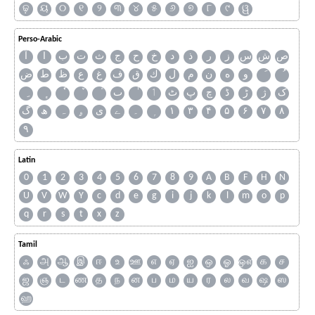
ଢ଼
ୟ
୦
୧
୨
୩
୪
୫
୬
୭
୮
୯
ୱ
Perso-Arabic
ص
ش
س
ز
ر
ذ
د
خ
ح
ج
ث
ت
ب
ا
آ
و
ه
ن
م
ل
ك
ق
ف
غ
ع
ظ
ط
ض
ک
ژ
ڑ
ڈ
چ
پ
ٹ
ٲ
ٮ
گ
ھ
ہ
ۄ
ی
ے
۔
۱
۳
۴
۵
۶
۷
۸
۹
Latin
0
1
2
3
4
5
6
7
8
9
A
B
F
H
N
U
V
W
Y
c
d
e
g
i
j
k
l
m
o
p
q
r
s
t
x
z
Tamil
ஃ
அ
ஆ
இ
ஈ
உ
ஊ
எ
ஏ
ஐ
ஒ
ஓ
ஔ
க
ச
ஜ
ஞ
ட
ண
த
ந
ன
ப
ம
ய
ர
ல
வ
ஷ
ஸ
ஹ