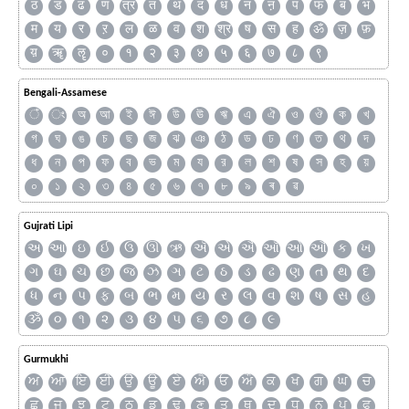
ठ
ड
ढ
ण
त्र
त
थ
द
ध
न
ऩ
प
फ
ब
भ
म
य
र
ऱ
ल
ळ
व
श
श्र
ष
स
ह
ॐ
ज़
फ़
य़
ॠ
ॡ
०
१
२
३
४
५
६
७
८
९
Bengali-Assamese
ঁ
ং
অ
আ
ই
ঈ
উ
ঊ
ঋ
এ
ঐ
ও
ঔ
ক
খ
গ
ঘ
ঙ
চ
ছ
জ
ঝ
ঞ
ঠ
ড
ঢ
ণ
ত
থ
দ
ধ
ন
প
ফ
ব
ভ
ম
য
র
ল
শ
ষ
স
হ
য়
০
১
২
৩
৪
৫
৬
৭
৮
৯
ৰ
ৱ
Gujrati Lipi
અ
આ
ઇ
ઈ
ઉ
ઊ
ઋ
ઍ
એ
ઐ
ઑ
ઓ
ઔ
ક
ખ
ગ
ઘ
ચ
છ
જ
ઝ
ઞ
ટ
ઠ
ડ
ઢ
ણ
ત
થ
દ
ધ
ન
પ
ફ
બ
ભ
મ
ય
ર
લ
વ
શ
ષ
સ
હ
ૐ
૦
૧
૨
૩
૪
૫
૬
૭
૮
૯
Gurmukhi
ਅ
ਆ
ਇ
ਈ
ਉ
ਊ
ਏ
ਐ
ਓ
ਔ
ਕ
ਖ
ਗ
ਘ
ਚ
ਛ
ਜ
ਝ
ਟ
ਠ
ਡ
ਢ
ਣ
ਤ
ਥ
ਦ
ਧ
ਨ
ਪ
ਫ