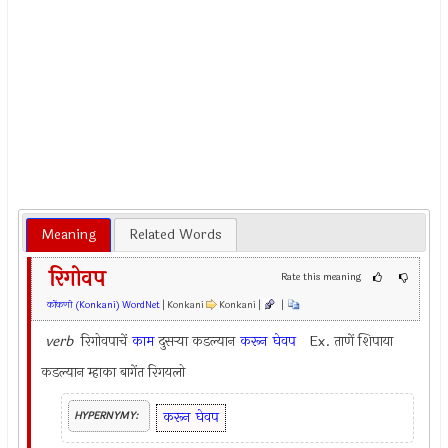
Meaning
Related Words
रिगोवप
Rate this meaning
कोंकणी (Konkani) WordNet
| Konkani
Konkani |
|
verb
रिगोवपाचें
काम
दुसर्‍या कडल्यान
करून
घेवप
Ex.
ताणें शिपाया
कडल्यान म्हाका बागेंत रिगयलो
करून
घेवप
HYPERNYMY: