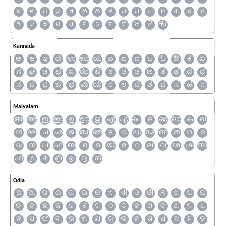
ਬ
ਭ
ਮ
ਯ
ਰ
ਲ
ਲ਼
ਵ
ਸ਼
ਸ
ਹ
ਖ਼
ਗ਼
ਜ਼
ਫ਼
੧
੨
੩
੪
੫
੬
੭
੮
੯
ੲ
ੳ
ੴ
Kannada
ಅ
ಆ
ಇ
ಈ
ಉ
ಊ
ಋ
ಎ
ಏ
ಐ
ಒ
ಓ
ಔ
ಕ
ಖ
ಗ
ಘ
ಚ
ಛ
ಜ
ಝ
ಟ
ಠ
ಡ
ಢ
ಣ
ತ
ಥ
ದ
ಧ
ನ
ಪ
ಫ
ಬ
ಭ
ಮ
ಯ
ರ
ಲ
ವ
ಶ
ಷ
ಸ
ಹ
೧
Malyalam
അ
ആ
ഇ
ഈ
ഉ
ഊ
ഋ
എ
ഏ
ഐ
ഒ
ഓ
ഔ
ക
ഖ
ഗ
ഘ
ച
ഛ
ജ
ഝ
ഞ
ട
ഠ
ഡ
ഢ
ണ
ത
ഥ
ദ
ധ
ന
പ
ഫ
ബ
ഭ
മ
യ
ര
റ
ല
വ
ശ
ഷ
സ
ഹ
൧
൪
൫
൭
൮
൯
Odia
ଅ
ଆ
ଇ
ଈ
ଉ
ଊ
ଋ
ଏ
ଐ
ଓ
ଔ
କ
ଖ
ଗ
ଘ
ଙ
ଚ
ଛ
ଜ
ଝ
ଞ
ଟ
ଠ
ଡ
ଢ
ଣ
ତ
ଥ
ଦ
ଧ
ନ
ପ
ଫ
ବ
ଭ
ମ
ଯ
ର
ଲ
ଳ
ଶ
ଷ
ସ
ହ
ଡ଼