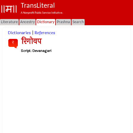
TransLiteral
A Nonprofit Public Service Initiative.
Literature
Ancestry
Dictionary
Prashna
Search
Dictionaries
|
References
रिगोवप
र
Script:
Devanagari