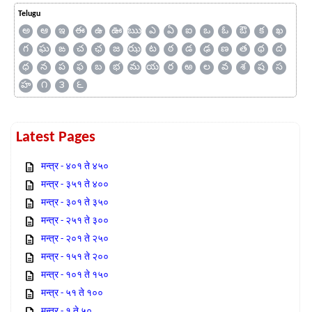
Telugu
అ
ఆ
ఇ
ఈ
ఉ
ఊ
ఋ
ఎ
ఏ
ఐ
ఒ
ఓ
ఔ
క
ఖ
గ
ఘ
ఙ
చ
ఛ
జ
ఝ
ట
ఠ
డ
ఢ
ణ
త
థ
ద
ధ
న
ప
ఫ
బ
భ
మ
య
ర
ఱ
ల
వ
శ
ష
స
హ
౧
౩
౬
Latest Pages
मन्त्र - ४०१ ते ४५०
मन्त्र - ३५१ ते ४००
मन्त्र - ३०१ ते ३५०
मन्त्र - २५१ ते ३००
मन्त्र - २०१ ते २५०
मन्त्र - १५१ ते २००
मन्त्र - १०१ ते १५०
मन्त्र - ५१ ते १००
मन्त्र - १ ते ५०