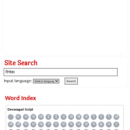
Site Search
Input language:
Word Index
Devanagari Script
ँ
अः
अं
अ
आ
इ
ई
उ
ऊ
ऋ
ऌ
ऍ
ए
ऐ
ऑ
ओ
औ
क
क्ष
ख
ग
घ
ङ
च
छ
ज्ञ
ज
झ
ञ
ट