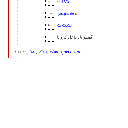
ਘੁਸਾਉਣਾ
pan
நுழையவிடு
tam
దూరించు
tel
گھسوانا , داخل کروانا
urd
See :
घुसोवप
,
कोंबप
,
कोंबप
,
घुसोवप
,
भरप