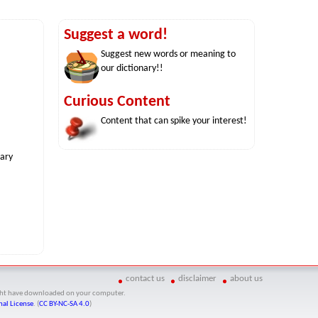
Suggest a word!
Suggest new words or meaning to
our dictionary!!
Curious Content
Content that can spike your interest!
nary
contact us
disclaimer
about us
might have downloaded on your computer.
al License
. (
CC BY-NC-SA 4.0
)