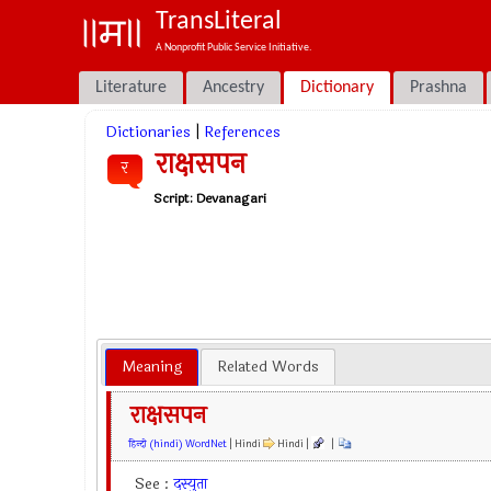
TransLiteral
A Nonprofit Public Service Initiative.
Literature
Ancestry
Dictionary
Prashna
Dictionaries
|
References
राक्षसपन
र
Script:
Devanagari
Meaning
Related Words
राक्षसपन
हिन्दी (hindi) WordNet
| Hindi
Hindi |
|
See :
दस्युता