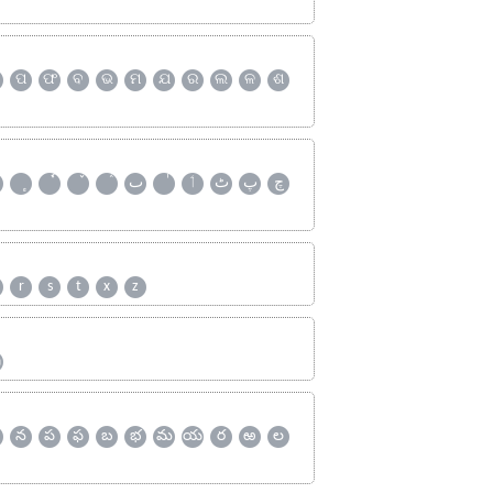
ପ
ଫ
ବ
ଭ
ମ
ଯ
ର
ଲ
ଳ
ଶ
چ
پ
ٹ
ٲ
ٮ
r
s
t
x
z
ஹ
న
ప
ఫ
బ
భ
మ
య
ర
ఱ
ల