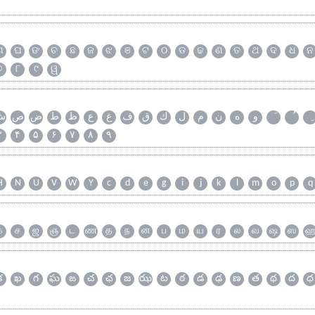
ଗ
ଘ
ଙ
ଚ
ଛ
ଜ
ଝ
ଞ
ଟ
ଠ
ଡ
ଢ
ଣ
ତ
ଥ
ଦ
ଧ
ନ
୭
୮
୯
ୱ
و
ه
ن
م
ل
ك
ق
ف
غ
ع
ظ
ط
ض
ص
ش
۳
۴
۵
۶
۷
۸
۹
H
N
U
V
W
Y
c
d
e
g
i
j
k
l
m
o
p
q
க
ச
ஜ
ஞ
ட
ண
த
ந
ன
ப
ம
ய
ர
ல
வ
ஷ
ஸ
క
ఖ
గ
ఘ
ఙ
చ
ఛ
జ
ఝ
ట
ఠ
డ
ఢ
ణ
త
థ
ద
ధ