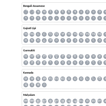
Bengali-Assamese
ঁ
ং
অ
আ
ই
ঈ
উ
ঊ
ঋ
এ
ঐ
ও
ঔ
ষ
স
হ
য়
০
১
২
৩
৪
৫
৬
৭
৮
Gujrati Lipi
અ
આ
ઇ
ઈ
ઉ
ઊ
ઋ
ઍ
એ
ઐ
ઑ
ઓ
ઔ
શ
ષ
સ
હ
ૐ
૦
૧
૨
૩
૪
૫
૬
૭
Gurmukhi
ਅ
ਆ
ਇ
ਈ
ਉ
ਊ
ਏ
ਐ
ਓ
ਔ
ਕ
ਖ
ਗ
ਖ਼
ਗ਼
ਜ਼
ਫ਼
੧
੨
੩
੪
੫
੬
੭
੮
੯
Kannada
ಅ
ಆ
ಇ
ಈ
ಉ
ಊ
ಋ
ಎ
ಏ
ಐ
ಒ
ಓ
ಔ
ಷ
ಸ
ಹ
೧
Malyalam
അ
ആ
ഇ
ഈ
ഉ
ഊ
ഋ
എ
ഏ
ഐ
ഒ
ഓ
ഔ