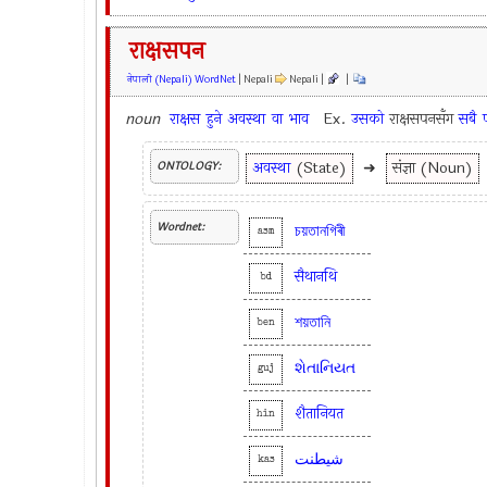
राक्षसपन
नेपाली (Nepali) WordNet
| Nepali
Nepali |
|
noun
राक्षस
हुने
अवस्था
वा
भाव
Ex.
उसको
राक्षसपनसँग
सबै
अवस्था
(State)
➜
संज्ञा (Noun)
ONTOLOGY:
Wordnet:
চয়তানগিৰী
asm
सैथानथि
bd
শয়তানি
ben
શેતાનિયત
guj
शैतानियत
hin
شیطنت
kas