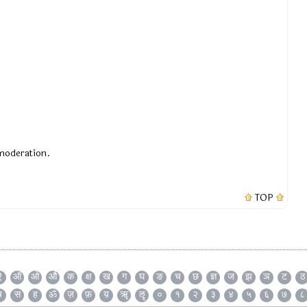
 moderation.
TOP
ऐ
ऑ
ओ
औ
क
क्ष
ख
ग
घ
ङ
च
छ
ज्ञ
ज
झ
ञ
ट
ठ
ष
स
ह
ॐ
ज़
फ़
य़
ॠ
ॡ
०
१
२
३
४
५
६
७
८