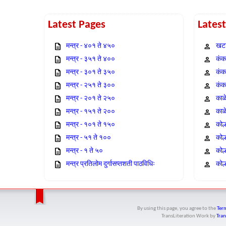
Latest Pages
Lates
मन्त्र - ४०१ ते ४५०
खटा
मन्त्र - ३५१ ते ४००
कंक,
मन्त्र - ३०१ ते ३५०
कंक
मन्त्र - २५१ ते ३००
कंक
मन्त्र - २०१ ते २५०
काळ
मन्त्र - १५१ ते २००
काळ
मन्त्र - १०१ ते १५०
कोल
मन्त्र - ५१ ते १००
कोल
मन्त्र - १ ते ५०
कोल
मन्त्र प्रतिलोम दुर्गासप्तशती पाठविधिः
कोल्
By using this page, you agree to the
Term
TransLiteration Work
by
Tran