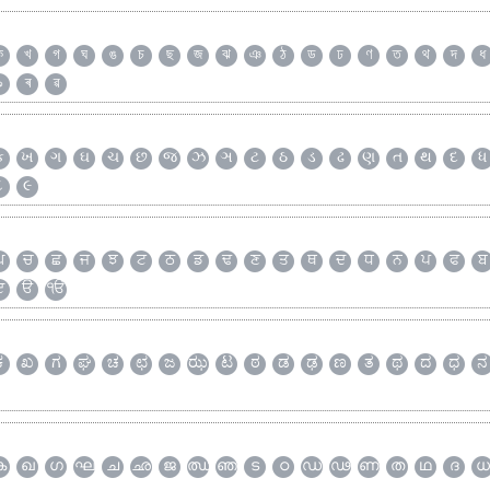
ক
খ
গ
ঘ
ঙ
চ
ছ
জ
ঝ
ঞ
ঠ
ড
ঢ
ণ
ত
থ
দ
ধ
৯
ৰ
ৱ
ક
ખ
ગ
ઘ
ચ
છ
જ
ઝ
ઞ
ટ
ઠ
ડ
ઢ
ણ
ત
થ
દ
ધ
૮
૯
ਘ
ਚ
ਛ
ਜ
ਝ
ਟ
ਠ
ਡ
ਢ
ਣ
ਤ
ਥ
ਦ
ਧ
ਨ
ਪ
ਫ
ਬ
ੲ
ੳ
ੴ
ಕ
ಖ
ಗ
ಘ
ಚ
ಛ
ಜ
ಝ
ಟ
ಠ
ಡ
ಢ
ಣ
ತ
ಥ
ದ
ಧ
ನ
ക
ഖ
ഗ
ഘ
ച
ഛ
ജ
ഝ
ഞ
ട
ഠ
ഡ
ഢ
ണ
ത
ഥ
ദ
ധ