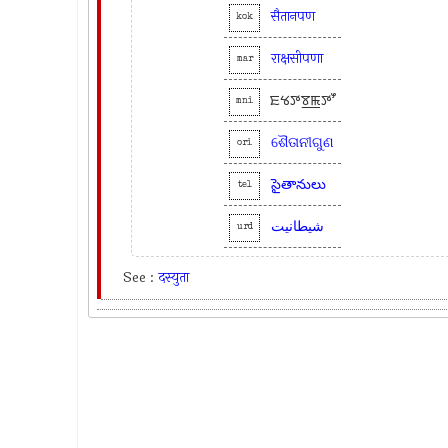
सैतानपण
kok
राक्षसीपणा
mar
ꯐꯠꯇꯕ꯭ꯃꯇꯧ
mni
ଶୈତାନୀଗୁଣ
ori
సైతానులు
tel
شیطانیت
urd
See :
दस्युता