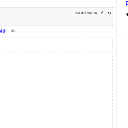
Rate this meaning
स्
परिचित
थिए