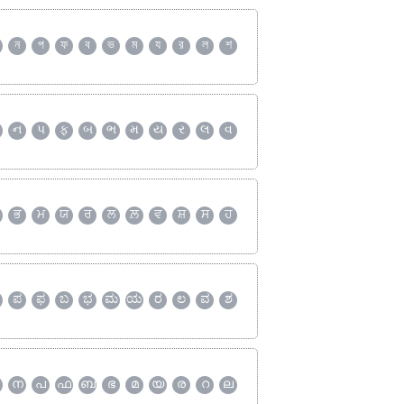
ন
প
ফ
ব
ভ
ম
য
র
ল
শ
ન
પ
ફ
બ
ભ
મ
ય
ર
લ
વ
ਭ
ਮ
ਯ
ਰ
ਲ
ਲ਼
ਵ
ਸ਼
ਸ
ਹ
ಪ
ಫ
ಬ
ಭ
ಮ
ಯ
ರ
ಲ
ವ
ಶ
ന
പ
ഫ
ബ
ഭ
മ
യ
ര
റ
ല