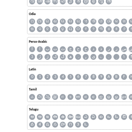
വ
ശ
ഷ
സ
ഹ
൧
൪
൫
൭
൮
൯
Odia
ଅ
ଆ
ଇ
ଈ
ଉ
ଊ
ଋ
ଏ
ଐ
ଓ
ଔ
କ
ଖ
ଷ
ସ
ହ
ଡ଼
ଢ଼
ୟ
୦
୧
୨
୩
୪
୫
୬
Perso-Arabic
س
ز
ر
ذ
د
خ
ح
ج
ث
ت
ب
ا
آ
ڈ
ڑ
ژ
ک
گ
ھ
ہ
ۄ
ی
ے
۔
۱
Latin
0
1
2
3
4
5
6
7
8
9
A
B
F
Tamil
ஃ
அ
ஆ
இ
ஈ
உ
ஊ
எ
ஏ
ஐ
ஒ
ஓ
ஔ
Telugu
అ
ఆ
ఇ
ఈ
ఉ
ఊ
ఋ
ఎ
ఏ
ఐ
ఒ
ఓ
ఔ
వ
శ
ష
స
హ
౧
౩
౬