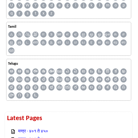
U
V
W
Y
c
d
e
g
i
j
k
l
m
o
p
q
r
s
t
x
z
Tamil
ஃ
அ
ஆ
இ
ஈ
உ
ஊ
எ
ஏ
ஐ
ஒ
ஓ
ஔ
க
ச
ஜ
ஞ
ட
ண
த
ந
ன
ப
ம
ய
ர
ல
வ
ஷ
ஸ
ஹ
Telugu
అ
ఆ
ఇ
ఈ
ఉ
ఊ
ఋ
ఎ
ఏ
ఐ
ఒ
ఓ
ఔ
క
ఖ
గ
ఘ
ఙ
చ
ఛ
జ
ఝ
ట
ఠ
డ
ఢ
ణ
త
థ
ద
ధ
న
ప
ఫ
బ
భ
మ
య
ర
ఱ
ల
వ
శ
ష
స
హ
౧
౩
౬
Latest Pages
मन्त्र - ४०१ ते ४५०