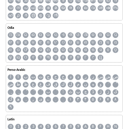
ഗ
ഘ
ച
ഛ
ജ
ഝ
ഞ
ട
ഠ
ഡ
ഢ
ണ
ത
ഥ
ദ
ധ
ന
പ
ഫ
ബ
ഭ
മ
യ
ര
റ
ല
വ
ശ
ഷ
സ
ഹ
൧
൪
൫
൭
൮
൯
Odia
ଅ
ଆ
ଇ
ଈ
ଉ
ଊ
ଋ
ଏ
ଐ
ଓ
ଔ
କ
ଖ
ଗ
ଘ
ଙ
ଚ
ଛ
ଜ
ଝ
ଞ
ଟ
ଠ
ଡ
ଢ
ଣ
ତ
ଥ
ଦ
ଧ
ନ
ପ
ଫ
ବ
ଭ
ମ
ଯ
ର
ଲ
ଳ
ଶ
ଷ
ସ
ହ
ଡ଼
ଢ଼
ୟ
୦
୧
୨
୩
୪
୫
୬
୭
୮
୯
ୱ
Perso-Arabic
ص
ش
س
ز
ر
ذ
د
خ
ح
ج
ث
ت
ب
ا
آ
و
ه
ن
م
ل
ك
ق
ف
غ
ع
ظ
ط
ض
ک
ژ
ڑ
ڈ
چ
پ
ٹ
ٲ
ٮ
گ
ھ
ہ
ۄ
ی
ے
۔
۱
۳
۴
۵
۶
۷
۸
۹
Latin
0
1
2
3
4
5
6
7
8
9
A
B
F
H
N