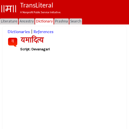
TransLiteral
A Nonprofit Public Service Initiative.
Literature
Ancestry
Dictionary
Prashna
Search
Dictionaries
|
References
यमादित्य
य
Script:
Devanagari