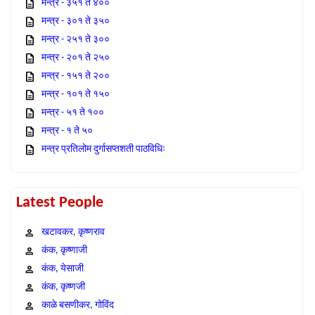
मन्त्र - ३५१ ते ४००
मन्त्र - ३०१ ते ३५०
मन्त्र - २५१ ते ३००
मन्त्र - २०१ ते २५०
मन्त्र - १५१ ते २००
मन्त्र - १०१ ते १५०
मन्त्र - ५१ ते १००
मन्त्र - १ ते ५०
मन्त्र प्रतिलोम दुर्गासप्तशती पाठविधिः
Latest People
खटावकर, कृष्णराव
कंक, कृष्णाजी
कंक, येसाजी
कंक, कृष्णजी
काळे बसणीकर, गोविंद