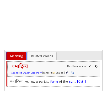
Meaning
Related Words
यमादित्य
Rate this meaning
A Sanskrit English Dictionary
| Sanskrit
English |
|
यमादित्य
m.
m.
a
partic.
form
of the
sun
,
[Cat.]