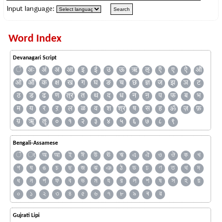
Input language:
Word Index
Devanagari Script
ँ
अः
अं
अ
आ
इ
ई
उ
ऊ
ऋ
ऌ
ऍ
ए
ऐ
ऑ
ओ
औ
क
क्ष
ख
ग
घ
ङ
च
छ
ज्ञ
ज
झ
ञ
ट
ठ
ड
ढ
ण
त्र
त
थ
द
ध
न
ऩ
प
फ
ब
भ
म
य
र
ऱ
ल
ळ
व
श
श्र
ष
स
ह
ॐ
ज़
फ़
य़
ॠ
ॡ
०
१
२
३
४
५
६
७
८
९
Bengali-Assamese
ঁ
ং
অ
আ
ই
ঈ
উ
ঊ
ঋ
এ
ঐ
ও
ঔ
ক
খ
গ
ঘ
ঙ
চ
ছ
জ
ঝ
ঞ
ঠ
ড
ঢ
ণ
ত
থ
দ
ধ
ন
প
ফ
ব
ভ
ম
য
র
ল
শ
ষ
স
হ
য়
০
১
২
৩
৪
৫
৬
৭
৮
৯
ৰ
ৱ
Gujrati Lipi