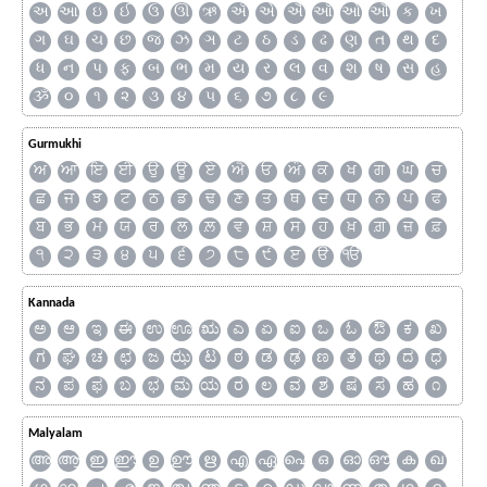
અ
આ
ઇ
ઈ
ઉ
ઊ
ઋ
ઍ
એ
ઐ
ઑ
ઓ
ઔ
ક
ખ
ગ
ઘ
ચ
છ
જ
ઝ
ઞ
ટ
ઠ
ડ
ઢ
ણ
ત
થ
દ
ધ
ન
પ
ફ
બ
ભ
મ
ય
ર
લ
વ
શ
ષ
સ
હ
ૐ
૦
૧
૨
૩
૪
૫
૬
૭
૮
૯
Gurmukhi
ਅ
ਆ
ਇ
ਈ
ਉ
ਊ
ਏ
ਐ
ਓ
ਔ
ਕ
ਖ
ਗ
ਘ
ਚ
ਛ
ਜ
ਝ
ਟ
ਠ
ਡ
ਢ
ਣ
ਤ
ਥ
ਦ
ਧ
ਨ
ਪ
ਫ
ਬ
ਭ
ਮ
ਯ
ਰ
ਲ
ਲ਼
ਵ
ਸ਼
ਸ
ਹ
ਖ਼
ਗ਼
ਜ਼
ਫ਼
੧
੨
੩
੪
੫
੬
੭
੮
੯
ੲ
ੳ
ੴ
Kannada
ಅ
ಆ
ಇ
ಈ
ಉ
ಊ
ಋ
ಎ
ಏ
ಐ
ಒ
ಓ
ಔ
ಕ
ಖ
ಗ
ಘ
ಚ
ಛ
ಜ
ಝ
ಟ
ಠ
ಡ
ಢ
ಣ
ತ
ಥ
ದ
ಧ
ನ
ಪ
ಫ
ಬ
ಭ
ಮ
ಯ
ರ
ಲ
ವ
ಶ
ಷ
ಸ
ಹ
೧
Malyalam
അ
ആ
ഇ
ഈ
ഉ
ഊ
ഋ
എ
ഏ
ഐ
ഒ
ഓ
ഔ
ക
ഖ