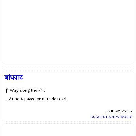
बांधवाट
f
Way along the बांध.
. 2 unc A paved or a made road.
RANDOM WORD
SUGGEST A NEW WORD!