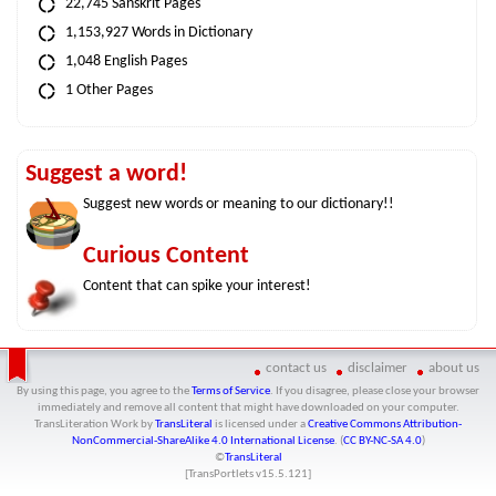
22,745 Sanskrit Pages
1,153,927 Words in Dictionary
1,048 English Pages
1 Other Pages
Suggest a word!
Suggest new words or meaning to our dictionary!!
Curious Content
Content that can spike your interest!
contact us
disclaimer
about us
By using this page, you agree to the
Terms of Service
. If you disagree, please close your browser
immediately and remove all content that might have downloaded on your computer.
TransLiteration Work
by
TransLiteral
is licensed under a
Creative Commons Attribution-
NonCommercial-ShareAlike 4.0 International License
. (
CC BY-NC-SA 4.0
)
©
TransLiteral
[TransPortlets v
15.5.121
]