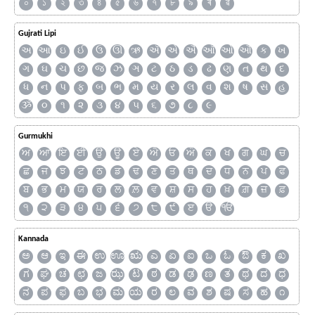
০
১
২
৩
৪
৫
৬
৭
৮
৯
ৰ
ৱ
Gujrati Lipi
અ
આ
ઇ
ઈ
ઉ
ઊ
ઋ
ઍ
એ
ઐ
ઑ
ઓ
ઔ
ક
ખ
ગ
ઘ
ચ
છ
જ
ઝ
ઞ
ટ
ઠ
ડ
ઢ
ણ
ત
થ
દ
ધ
ન
પ
ફ
બ
ભ
મ
ય
ર
લ
વ
શ
ષ
સ
હ
ૐ
૦
૧
૨
૩
૪
૫
૬
૭
૮
૯
Gurmukhi
ਅ
ਆ
ਇ
ਈ
ਉ
ਊ
ਏ
ਐ
ਓ
ਔ
ਕ
ਖ
ਗ
ਘ
ਚ
ਛ
ਜ
ਝ
ਟ
ਠ
ਡ
ਢ
ਣ
ਤ
ਥ
ਦ
ਧ
ਨ
ਪ
ਫ
ਬ
ਭ
ਮ
ਯ
ਰ
ਲ
ਲ਼
ਵ
ਸ਼
ਸ
ਹ
ਖ਼
ਗ਼
ਜ਼
ਫ਼
੧
੨
੩
੪
੫
੬
੭
੮
੯
ੲ
ੳ
ੴ
Kannada
ಅ
ಆ
ಇ
ಈ
ಉ
ಊ
ಋ
ಎ
ಏ
ಐ
ಒ
ಓ
ಔ
ಕ
ಖ
ಗ
ಘ
ಚ
ಛ
ಜ
ಝ
ಟ
ಠ
ಡ
ಢ
ಣ
ತ
ಥ
ದ
ಧ
ನ
ಪ
ಫ
ಬ
ಭ
ಮ
ಯ
ರ
ಲ
ವ
ಶ
ಷ
ಸ
ಹ
೧