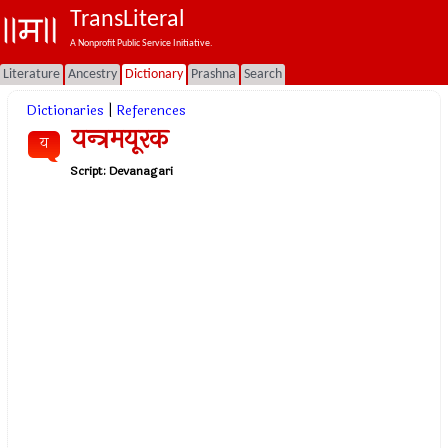
TransLiteral
A Nonprofit Public Service Initiative.
Literature
Ancestry
Dictionary
Prashna
Search
Dictionaries
|
References
यन्त्रमयूरक
य
Script:
Devanagari