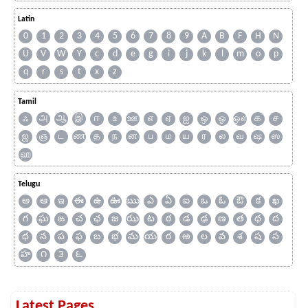
Latin
0
1
2
3
4
5
6
7
8
9
A
B
F
H
N
U
V
W
Y
c
d
e
g
i
j
k
l
m
o
p
q
r
s
t
x
z
Tamil
ஃ
அ
ஆ
இ
ஈ
உ
ஊ
எ
ஏ
ஐ
ஒ
ஓ
ஔ
க
ச
ஜ
ஞ
ட
ண
த
ந
ன
ப
ம
ய
ர
ல
வ
ஷ
ஸ
ஹ
Telugu
అ
ఆ
ఇ
ఈ
ఉ
ఊ
ఋ
ఎ
ఏ
ఐ
ఒ
ఓ
ఔ
క
ఖ
గ
ఘ
ఙ
చ
ఛ
జ
ఝ
ట
ఠ
డ
ఢ
ణ
త
థ
ద
ధ
న
ప
ఫ
బ
భ
మ
య
ర
ఱ
ల
వ
శ
ష
స
హ
౧
౩
౬
Latest Pages