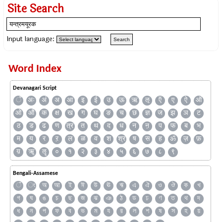
Site Search
Input language:
Word Index
Devanagari Script
ँ
अः
अं
अ
आ
इ
ई
उ
ऊ
ऋ
ऌ
ऍ
ए
ऐ
ऑ
ओ
औ
क
क्ष
ख
ग
घ
ङ
च
छ
ज्ञ
ज
झ
ञ
ट
ठ
ड
ढ
ण
त्र
त
थ
द
ध
न
ऩ
प
फ
ब
भ
म
य
र
ऱ
ल
ळ
व
श
श्र
ष
स
ह
ॐ
ज़
फ़
य़
ॠ
ॡ
०
१
२
३
४
५
६
७
८
९
Bengali-Assamese
ঁ
ং
অ
আ
ই
ঈ
উ
ঊ
ঋ
এ
ঐ
ও
ঔ
ক
খ
গ
ঘ
ঙ
চ
ছ
জ
ঝ
ঞ
ঠ
ড
ঢ
ণ
ত
থ
দ
ধ
ন
প
ফ
ব
ভ
ম
য
র
ল
শ
ষ
স
হ
য়