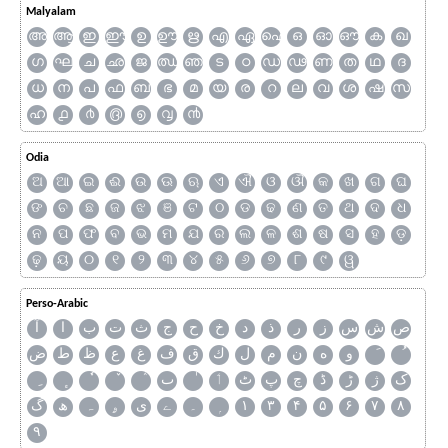
Malyalam
അ
ആ
ഇ
ഈ
ഉ
ഊ
ഋ
എ
ഏ
ഐ
ഒ
ഓ
ഔ
ക
ഖ
ഗ
ഘ
ച
ഛ
ജ
ഝ
ഞ
ട
ഠ
ഡ
ഢ
ണ
ത
ഥ
ദ
ധ
ന
പ
ഫ
ബ
ഭ
മ
യ
ര
റ
ല
വ
ശ
ഷ
സ
ഹ
൧
൪
൫
൭
൮
൯
Odia
ଅ
ଆ
ଇ
ଈ
ଉ
ଊ
ଋ
ଏ
ଐ
ଓ
ଔ
କ
ଖ
ଗ
ଘ
ଙ
ଚ
ଛ
ଜ
ଝ
ଞ
ଟ
ଠ
ଡ
ଢ
ଣ
ତ
ଥ
ଦ
ଧ
ନ
ପ
ଫ
ବ
ଭ
ମ
ଯ
ର
ଲ
ଳ
ଶ
ଷ
ସ
ହ
ଡ଼
ଢ଼
ୟ
୦
୧
୨
୩
୪
୫
୬
୭
୮
୯
ୱ
Perso-Arabic
ص
ش
س
ز
ر
ذ
د
خ
ح
ج
ث
ت
ب
ا
آ
و
ه
ن
م
ل
ك
ق
ف
غ
ع
ظ
ط
ض
ک
ژ
ڑ
ڈ
چ
پ
ٹ
ٲ
ٮ
گ
ھ
ہ
ۄ
ی
ے
۔
۱
۳
۴
۵
۶
۷
۸
۹