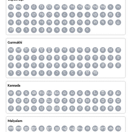
અ
આ
ઇ
ઈ
ઉ
ઊ
ઋ
ઍ
એ
ઐ
ઑ
ઓ
ઔ
ક
ખ
ગ
ઘ
ચ
છ
જ
ઝ
ઞ
ટ
ઠ
ડ
ઢ
ણ
ત
થ
દ
ધ
ન
પ
ફ
બ
ભ
મ
ય
ર
લ
વ
શ
ષ
સ
હ
ૐ
૦
૧
૨
૩
૪
૫
૬
૭
૮
૯
Gurmukhi
ਅ
ਆ
ਇ
ਈ
ਉ
ਊ
ਏ
ਐ
ਓ
ਔ
ਕ
ਖ
ਗ
ਘ
ਚ
ਛ
ਜ
ਝ
ਟ
ਠ
ਡ
ਢ
ਣ
ਤ
ਥ
ਦ
ਧ
ਨ
ਪ
ਫ
ਬ
ਭ
ਮ
ਯ
ਰ
ਲ
ਲ਼
ਵ
ਸ਼
ਸ
ਹ
ਖ਼
ਗ਼
ਜ਼
ਫ਼
੧
੨
੩
੪
੫
੬
੭
੮
੯
ੲ
ੳ
ੴ
Kannada
ಅ
ಆ
ಇ
ಈ
ಉ
ಊ
ಋ
ಎ
ಏ
ಐ
ಒ
ಓ
ಔ
ಕ
ಖ
ಗ
ಘ
ಚ
ಛ
ಜ
ಝ
ಟ
ಠ
ಡ
ಢ
ಣ
ತ
ಥ
ದ
ಧ
ನ
ಪ
ಫ
ಬ
ಭ
ಮ
ಯ
ರ
ಲ
ವ
ಶ
ಷ
ಸ
ಹ
೧
Malyalam
അ
ആ
ഇ
ഈ
ഉ
ഊ
ഋ
എ
ഏ
ഐ
ഒ
ഓ
ഔ
ക
ഖ