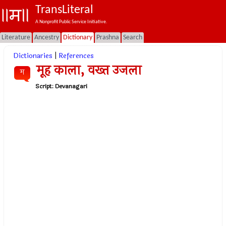
TransLiteral
A Nonprofit Public Service Initiative.
Literature
Ancestry
Dictionary
Prashna
Search
Dictionaries
|
References
मूह काला, वख्त उजला
म
Script:
Devanagari