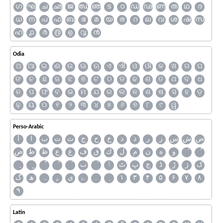
ഗ
ഘ
ച
ഛ
ജ
ഝ
ഞ
ട
ഠ
ഡ
ഢ
ണ
ത
ഥ
ദ
ധ
ന
പ
ഫ
ബ
ഭ
മ
യ
ര
റ
ല
വ
ശ
ഷ
സ
ഹ
൧
൪
൫
൭
൮
൯
Odia
ଅ
ଆ
ଇ
ଈ
ଉ
ଊ
ଋ
ଏ
ଐ
ଓ
ଔ
କ
ଖ
ଗ
ଘ
ଙ
ଚ
ଛ
ଜ
ଝ
ଞ
ଟ
ଠ
ଡ
ଢ
ଣ
ତ
ଥ
ଦ
ଧ
ନ
ପ
ଫ
ବ
ଭ
ମ
ଯ
ର
ଲ
ଳ
ଶ
ଷ
ସ
ହ
ଡ଼
ଢ଼
ୟ
୦
୧
୨
୩
୪
୫
୬
୭
୮
୯
ୱ
Perso-Arabic
ص
ش
س
ز
ر
ذ
د
خ
ح
ج
ث
ت
ب
ا
آ
و
ه
ن
م
ل
ك
ق
ف
غ
ع
ظ
ط
ض
ک
ژ
ڑ
ڈ
چ
پ
ٹ
ٲ
ٮ
گ
ھ
ہ
ۄ
ی
ے
۔
۱
۳
۴
۵
۶
۷
۸
۹
Latin