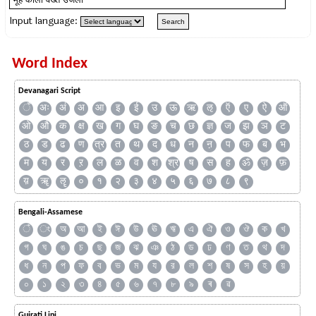
Input language:
Word Index
Devanagari Script
ँ
अः
अं
अ
आ
इ
ई
उ
ऊ
ऋ
ऌ
ऍ
ए
ऐ
ऑ
ओ
औ
क
क्ष
ख
ग
घ
ङ
च
छ
ज्ञ
ज
झ
ञ
ट
ठ
ड
ढ
ण
त्र
त
थ
द
ध
न
ऩ
प
फ
ब
भ
म
य
र
ऱ
ल
ळ
व
श
श्र
ष
स
ह
ॐ
ज़
फ़
य़
ॠ
ॡ
०
१
२
३
४
५
६
७
८
९
Bengali-Assamese
ঁ
ং
অ
আ
ই
ঈ
উ
ঊ
ঋ
এ
ঐ
ও
ঔ
ক
খ
গ
ঘ
ঙ
চ
ছ
জ
ঝ
ঞ
ঠ
ড
ঢ
ণ
ত
থ
দ
ধ
ন
প
ফ
ব
ভ
ম
য
র
ল
শ
ষ
স
হ
য়
০
১
২
৩
৪
৫
৬
৭
৮
৯
ৰ
ৱ
Gujrati Lipi