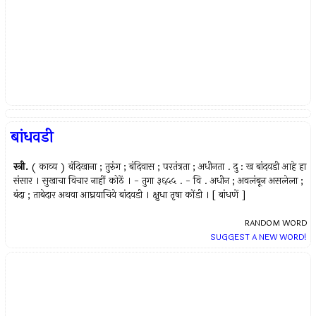
बांधवडी
स्त्री.
( काव्य ) बंदिखाना ; तुरुंग ; बंदिवास ; परतंत्रता ; अधीनता . दु : ख बांदवडी आहे हा
संसार । सुखाचा विचार नाहीं कोठें । - तुगा ३६५५ . - वि . अधीन ; अवलंबून असलेला ;
बंदा ; ताबेदार अथवा आघ्रयाचिये बांदवडी । क्षुधा तृषा कोंडी । [ बांधणें ]
RANDOM WORD
SUGGEST A NEW WORD!