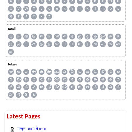
0
1
2
3
4
5
6
7
8
9
A
B
F
H
N
U
V
W
Y
c
d
e
g
i
j
k
l
m
o
p
q
r
s
t
x
z
Tamil
ஃ
அ
ஆ
இ
ஈ
உ
ஊ
எ
ஏ
ஐ
ஒ
ஓ
ஔ
க
ச
ஜ
ஞ
ட
ண
த
ந
ன
ப
ம
ய
ர
ல
வ
ஷ
ஸ
ஹ
Telugu
అ
ఆ
ఇ
ఈ
ఉ
ఊ
ఋ
ఎ
ఏ
ఐ
ఒ
ఓ
ఔ
క
ఖ
గ
ఘ
ఙ
చ
ఛ
జ
ఝ
ట
ఠ
డ
ఢ
ణ
త
థ
ద
ధ
న
ప
ఫ
బ
భ
మ
య
ర
ఱ
ల
వ
శ
ష
స
హ
౧
౩
౬
Latest Pages
मन्त्र - ४०१ ते ४५०