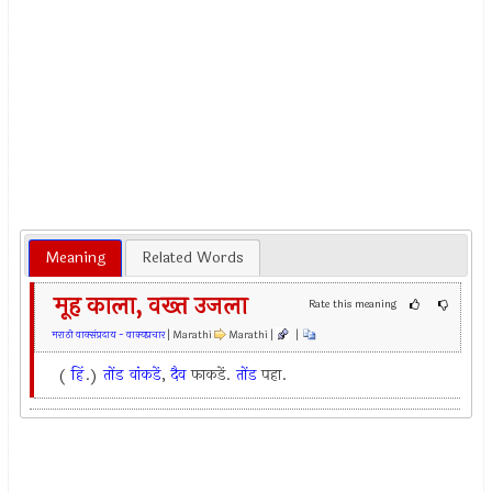
Meaning
Related Words
मूह काला, वख्त उजला
Rate this meaning
मराठी वाक्संप्रदाय - वाक्यप्रचार
| Marathi
Marathi |
|
(
हिं
.)
तोंड
वांकडें
,
दैव
फाकडें.
तोंड
पहा.