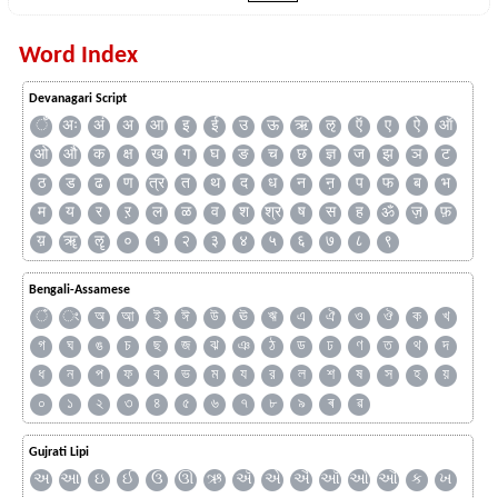
Word Index
Devanagari Script
ँ
अः
अं
अ
आ
इ
ई
उ
ऊ
ऋ
ऌ
ऍ
ए
ऐ
ऑ
ओ
औ
क
क्ष
ख
ग
घ
ङ
च
छ
ज्ञ
ज
झ
ञ
ट
ठ
ड
ढ
ण
त्र
त
थ
द
ध
न
ऩ
प
फ
ब
भ
म
य
र
ऱ
ल
ळ
व
श
श्र
ष
स
ह
ॐ
ज़
फ़
य़
ॠ
ॡ
०
१
२
३
४
५
६
७
८
९
Bengali-Assamese
ঁ
ং
অ
আ
ই
ঈ
উ
ঊ
ঋ
এ
ঐ
ও
ঔ
ক
খ
গ
ঘ
ঙ
চ
ছ
জ
ঝ
ঞ
ঠ
ড
ঢ
ণ
ত
থ
দ
ধ
ন
প
ফ
ব
ভ
ম
য
র
ল
শ
ষ
স
হ
য়
০
১
২
৩
৪
৫
৬
৭
৮
৯
ৰ
ৱ
Gujrati Lipi
અ
આ
ઇ
ઈ
ઉ
ઊ
ઋ
ઍ
એ
ઐ
ઑ
ઓ
ઔ
ક
ખ