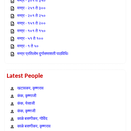
मन्त्र - ३०१ ते ३५०
मन्त्र - २५१ ते ३००
मन्त्र - २०१ ते २५०
मन्त्र - १५१ ते २००
मन्त्र - १०१ ते १५०
मन्त्र - ५१ ते १००
मन्त्र - १ ते ५०
मन्त्र प्रतिलोम दुर्गासप्तशती पाठविधिः
Latest People
खटावकर, कृष्णराव
कंक, कृष्णाजी
कंक, येसाजी
कंक, कृष्णजी
काळे बसणीकर, गोविंद
काळे बसणीकर, कृष्णराव