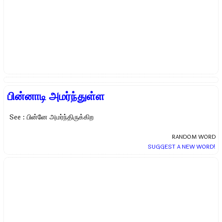
பின்னாடி அமர்ந்துள்ள
See : பின்னே அமர்ந்திருக்கிற
RANDOM WORD
SUGGEST A NEW WORD!