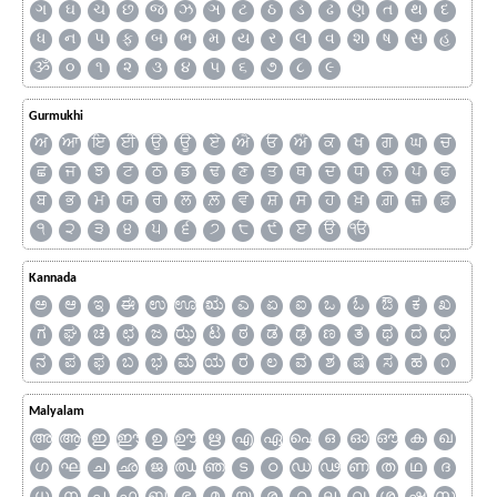
ગ
ઘ
ચ
છ
જ
ઝ
ઞ
ટ
ઠ
ડ
ઢ
ણ
ત
થ
દ
ધ
ન
પ
ફ
બ
ભ
મ
ય
ર
લ
વ
શ
ષ
સ
હ
ૐ
૦
૧
૨
૩
૪
૫
૬
૭
૮
૯
Gurmukhi
ਅ
ਆ
ਇ
ਈ
ਉ
ਊ
ਏ
ਐ
ਓ
ਔ
ਕ
ਖ
ਗ
ਘ
ਚ
ਛ
ਜ
ਝ
ਟ
ਠ
ਡ
ਢ
ਣ
ਤ
ਥ
ਦ
ਧ
ਨ
ਪ
ਫ
ਬ
ਭ
ਮ
ਯ
ਰ
ਲ
ਲ਼
ਵ
ਸ਼
ਸ
ਹ
ਖ਼
ਗ਼
ਜ਼
ਫ਼
੧
੨
੩
੪
੫
੬
੭
੮
੯
ੲ
ੳ
ੴ
Kannada
ಅ
ಆ
ಇ
ಈ
ಉ
ಊ
ಋ
ಎ
ಏ
ಐ
ಒ
ಓ
ಔ
ಕ
ಖ
ಗ
ಘ
ಚ
ಛ
ಜ
ಝ
ಟ
ಠ
ಡ
ಢ
ಣ
ತ
ಥ
ದ
ಧ
ನ
ಪ
ಫ
ಬ
ಭ
ಮ
ಯ
ರ
ಲ
ವ
ಶ
ಷ
ಸ
ಹ
೧
Malyalam
അ
ആ
ഇ
ഈ
ഉ
ഊ
ഋ
എ
ഏ
ഐ
ഒ
ഓ
ഔ
ക
ഖ
ഗ
ഘ
ച
ഛ
ജ
ഝ
ഞ
ട
ഠ
ഡ
ഢ
ണ
ത
ഥ
ദ
ധ
ന
പ
ഫ
ബ
ഭ
മ
യ
ര
റ
ല
വ
ശ
ഷ
സ