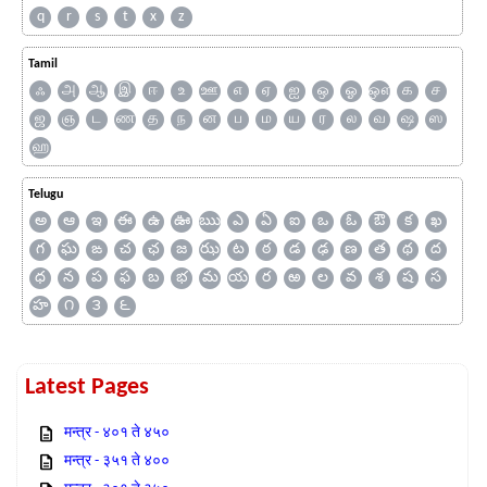
q
r
s
t
x
z
Tamil
ஃ
அ
ஆ
இ
ஈ
உ
ஊ
எ
ஏ
ஐ
ஒ
ஓ
ஔ
க
ச
ஜ
ஞ
ட
ண
த
ந
ன
ப
ம
ய
ர
ல
வ
ஷ
ஸ
ஹ
Telugu
అ
ఆ
ఇ
ఈ
ఉ
ఊ
ఋ
ఎ
ఏ
ఐ
ఒ
ఓ
ఔ
క
ఖ
గ
ఘ
ఙ
చ
ఛ
జ
ఝ
ట
ఠ
డ
ఢ
ణ
త
థ
ద
ధ
న
ప
ఫ
బ
భ
మ
య
ర
ఱ
ల
వ
శ
ష
స
హ
౧
౩
౬
Latest Pages
मन्त्र - ४०१ ते ४५०
मन्त्र - ३५१ ते ४००