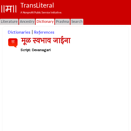
TransLiteral
A Nonprofit Public Service Initiative.
Literature
Ancestry
Dictionary
Prashna
Search
Dictionaries
|
References
मूळ स्वभाव जाईना
स
Script:
Devanagari