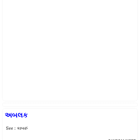
અબલક
See : કાબરું