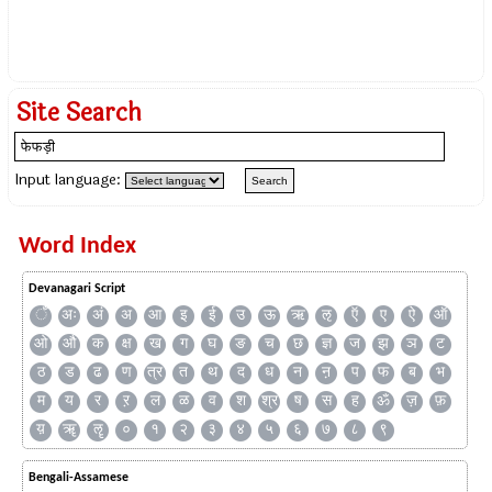
Site Search
Input language:
Word Index
Devanagari Script
ँ
अः
अं
अ
आ
इ
ई
उ
ऊ
ऋ
ऌ
ऍ
ए
ऐ
ऑ
ओ
औ
क
क्ष
ख
ग
घ
ङ
च
छ
ज्ञ
ज
झ
ञ
ट
ठ
ड
ढ
ण
त्र
त
थ
द
ध
न
ऩ
प
फ
ब
भ
म
य
र
ऱ
ल
ळ
व
श
श्र
ष
स
ह
ॐ
ज़
फ़
य़
ॠ
ॡ
०
१
२
३
४
५
६
७
८
९
Bengali-Assamese