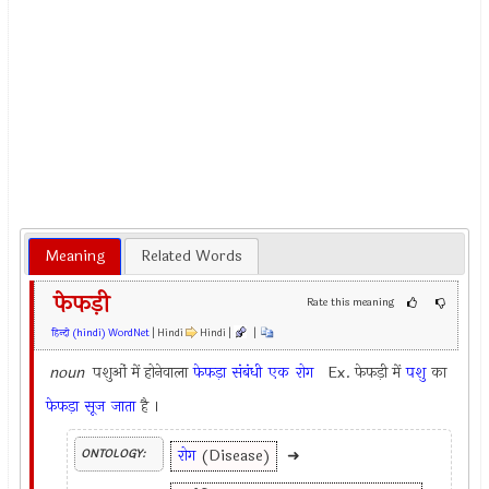
Meaning
Related Words
फेफड़ी
Rate this meaning
हिन्दी (hindi) WordNet
| Hindi
Hindi |
|
noun
पशुओं में होनेवाला
फेफड़ा
संबंधी
एक
रोग
Ex.
फेफड़ी में
पशु
का
फेफड़ा
सूज
जाता
है ।
रोग
(Disease)
➜
ONTOLOGY: