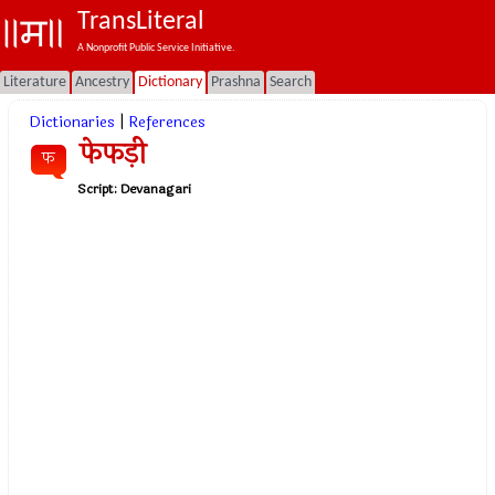
TransLiteral
A Nonprofit Public Service Initiative.
Literature
Ancestry
Dictionary
Prashna
Search
Dictionaries
|
References
फेफड़ी
फ
Script:
Devanagari