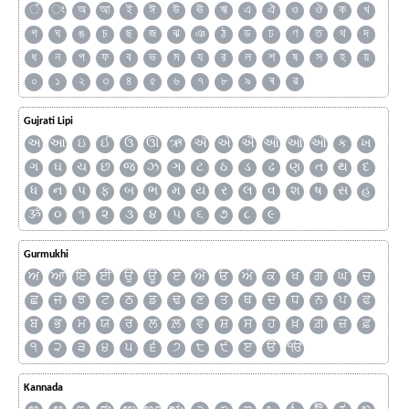
ঁ
ং
অ
আ
ই
ঈ
উ
ঊ
ঋ
এ
ঐ
ও
ঔ
ক
খ
গ
ঘ
ঙ
চ
ছ
জ
ঝ
ঞ
ঠ
ড
ঢ
ণ
ত
থ
দ
ধ
ন
প
ফ
ব
ভ
ম
য
র
ল
শ
ষ
স
হ
য়
০
১
২
৩
৪
৫
৬
৭
৮
৯
ৰ
ৱ
Gujrati Lipi
અ
આ
ઇ
ઈ
ઉ
ઊ
ઋ
ઍ
એ
ઐ
ઑ
ઓ
ઔ
ક
ખ
ગ
ઘ
ચ
છ
જ
ઝ
ઞ
ટ
ઠ
ડ
ઢ
ણ
ત
થ
દ
ધ
ન
પ
ફ
બ
ભ
મ
ય
ર
લ
વ
શ
ષ
સ
હ
ૐ
૦
૧
૨
૩
૪
૫
૬
૭
૮
૯
Gurmukhi
ਅ
ਆ
ਇ
ਈ
ਉ
ਊ
ਏ
ਐ
ਓ
ਔ
ਕ
ਖ
ਗ
ਘ
ਚ
ਛ
ਜ
ਝ
ਟ
ਠ
ਡ
ਢ
ਣ
ਤ
ਥ
ਦ
ਧ
ਨ
ਪ
ਫ
ਬ
ਭ
ਮ
ਯ
ਰ
ਲ
ਲ਼
ਵ
ਸ਼
ਸ
ਹ
ਖ਼
ਗ਼
ਜ਼
ਫ਼
੧
੨
੩
੪
੫
੬
੭
੮
੯
ੲ
ੳ
ੴ
Kannada