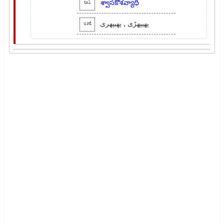
శ్వాసకోశవ్యాధి
tel
پھیپھڑی , پھیپھری
urd