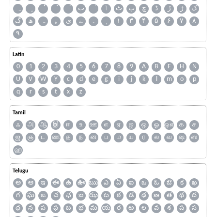
ک
ژ
ڑ
ڈ
چ
پ
ٹ
ٲ
ٮ
گ
ھ
ہ
ۄ
ی
ے
۔
۱
۳
۴
۵
۶
۷
۸
۹
Latin
0
1
2
3
4
5
6
7
8
9
A
B
F
H
N
U
V
W
Y
c
d
e
g
i
j
k
l
m
o
p
q
r
s
t
x
z
Tamil
ஃ
அ
ஆ
இ
ஈ
உ
ஊ
எ
ஏ
ஐ
ஒ
ஓ
ஔ
க
ச
ஜ
ஞ
ட
ண
த
ந
ன
ப
ம
ய
ர
ல
வ
ஷ
ஸ
ஹ
Telugu
అ
ఆ
ఇ
ఈ
ఉ
ఊ
ఋ
ఎ
ఏ
ఐ
ఒ
ఓ
ఔ
క
ఖ
గ
ఘ
ఙ
చ
ఛ
జ
ఝ
ట
ఠ
డ
ఢ
ణ
త
థ
ద
ధ
న
ప
ఫ
బ
భ
మ
య
ర
ఱ
ల
వ
శ
ష
స