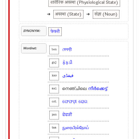
शारीरिक अवस्था (Physiological State)
➜
अवस्था (State)
➜
संज्ञा (Noun)
फेफरी
SYNONYM:
Wordnet:
ফেফড়ী
ben
ફેફડી
guj
فیفڈی
kas
നെഞ്ചിലെ
നീർക്കെട്ട്
mal
ଫେଫଡ଼ୀ
ରୋଗ
ori
ਫੇਫੜੀ
pan
நுரையீரல்நோய்
tam