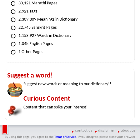
30,121 Marathi Pages
2,921 Tags
2,309,309 Meanings in Dictionary
22,745 Sanskrit Pages
1,153,927 Words in Dictionary
1,048 English Pages
1 Other Pages
Suggest a word!
Suggest new words or meaning to our dictionary!!
Curious Content
Content that can spike your interest!
contact us
disclaimer
about us
By using this page, you agree to the
Terms of Service
. If you disagree, please close your browser