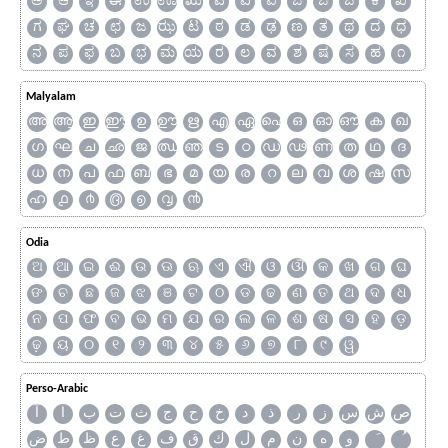
ಅ
ಆ
ಇ
ಈ
ಉ
ಊ
ಋ
ಎ
ಏ
ಐ
ಒ
ಓ
ಔ
ಕ
ಖ
ಗ
ಘ
ಚ
ಛ
ಜ
ಝ
ಟ
ಠ
ಡ
ಢ
ಣ
ತ
ಥ
ದ
ಧ
ನ
ಪ
ಫ
ಬ
ಭ
ಮ
ಯ
ರ
ಲ
ವ
ಶ
ಷ
ಸ
ಹ
೧
Malyalam
അ
ആ
ഇ
ഈ
ഉ
ഊ
ഋ
എ
ഏ
ഐ
ഒ
ഓ
ഔ
ക
ഖ
ഗ
ഘ
ച
ഛ
ജ
ഝ
ഞ
ട
ഠ
ഡ
ഢ
ണ
ത
ഥ
ദ
ധ
ന
പ
ഫ
ബ
ഭ
മ
യ
ര
റ
ല
വ
ശ
ഷ
സ
ഹ
൧
൪
൫
൭
൮
൯
Odia
ଅ
ଆ
ଇ
ଈ
ଉ
ଊ
ଋ
ଏ
ଐ
ଓ
ଔ
କ
ଖ
ଗ
ଘ
ଙ
ଚ
ଛ
ଜ
ଝ
ଞ
ଟ
ଠ
ଡ
ଢ
ଣ
ତ
ଥ
ଦ
ଧ
ନ
ପ
ଫ
ବ
ଭ
ମ
ଯ
ର
ଲ
ଳ
ଶ
ଷ
ସ
ହ
ଡ଼
ଢ଼
ୟ
୦
୧
୨
୩
୪
୫
୬
୭
୮
୯
ୱ
Perso-Arabic
ص
ش
س
ز
ر
ذ
د
خ
ح
ج
ث
ت
ب
ا
آ
و
ه
ن
م
ل
ك
ق
ف
غ
ع
ظ
ط
ض