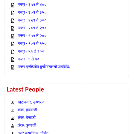
मन्त्र - ३५१ ते ४००
मन्त्र - ३०१ ते ३५०
मन्त्र - २५१ ते ३००
मन्त्र - २०१ ते २५०
मन्त्र - १५१ ते २००
मन्त्र - १०१ ते १५०
मन्त्र - ५१ ते १००
मन्त्र - १ ते ५०
मन्त्र प्रतिलोम दुर्गासप्तशती पाठविधिः
Latest People
खटावकर, कृष्णराव
कंक, कृष्णाजी
कंक, येसाजी
कंक, कृष्णजी
काळे बसणीकर, गोविंद