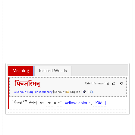
Meaning
Related Words
पिञ्जरिमन्
Rate this meaning
A Sanskrit English Dictionary
| Sanskrit
English |
|
पिञ्ज°°रिमन्
m.
m.
a
r°
-
yellow
colour
,
[Kād.]