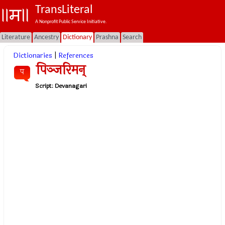
TransLiteral
A Nonprofit Public Service Initiative.
Literature
Ancestry
Dictionary
Prashna
Search
Dictionaries
|
References
पिञ्जरिमन्
प
Script:
Devanagari