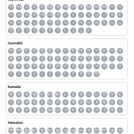
અ
આ
ઇ
ઈ
ઉ
ઊ
ઋ
ઍ
એ
ઐ
ઑ
ઓ
ઔ
ક
ખ
ગ
ઘ
ચ
છ
જ
ઝ
ઞ
ટ
ઠ
ડ
ઢ
ણ
ત
થ
દ
ધ
ન
પ
ફ
બ
ભ
મ
ય
ર
લ
વ
શ
ષ
સ
હ
ૐ
૦
૧
૨
૩
૪
૫
૬
૭
૮
૯
Gurmukhi
ਅ
ਆ
ਇ
ਈ
ਉ
ਊ
ਏ
ਐ
ਓ
ਔ
ਕ
ਖ
ਗ
ਘ
ਚ
ਛ
ਜ
ਝ
ਟ
ਠ
ਡ
ਢ
ਣ
ਤ
ਥ
ਦ
ਧ
ਨ
ਪ
ਫ
ਬ
ਭ
ਮ
ਯ
ਰ
ਲ
ਲ਼
ਵ
ਸ਼
ਸ
ਹ
ਖ਼
ਗ਼
ਜ਼
ਫ਼
੧
੨
੩
੪
੫
੬
੭
੮
੯
ੲ
ੳ
ੴ
Kannada
ಅ
ಆ
ಇ
ಈ
ಉ
ಊ
ಋ
ಎ
ಏ
ಐ
ಒ
ಓ
ಔ
ಕ
ಖ
ಗ
ಘ
ಚ
ಛ
ಜ
ಝ
ಟ
ಠ
ಡ
ಢ
ಣ
ತ
ಥ
ದ
ಧ
ನ
ಪ
ಫ
ಬ
ಭ
ಮ
ಯ
ರ
ಲ
ವ
ಶ
ಷ
ಸ
ಹ
೧
Malyalam
അ
ആ
ഇ
ഈ
ഉ
ഊ
ഋ
എ
ഏ
ഐ
ഒ
ഓ
ഔ
ക
ഖ