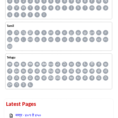
0
1
2
3
4
5
6
7
8
9
A
B
F
H
N
U
V
W
Y
c
d
e
g
i
j
k
l
m
o
p
q
r
s
t
x
z
Tamil
ஃ
அ
ஆ
இ
ஈ
உ
ஊ
எ
ஏ
ஐ
ஒ
ஓ
ஔ
க
ச
ஜ
ஞ
ட
ண
த
ந
ன
ப
ம
ய
ர
ல
வ
ஷ
ஸ
ஹ
Telugu
అ
ఆ
ఇ
ఈ
ఉ
ఊ
ఋ
ఎ
ఏ
ఐ
ఒ
ఓ
ఔ
క
ఖ
గ
ఘ
ఙ
చ
ఛ
జ
ఝ
ట
ఠ
డ
ఢ
ణ
త
థ
ద
ధ
న
ప
ఫ
బ
భ
మ
య
ర
ఱ
ల
వ
శ
ష
స
హ
౧
౩
౬
Latest Pages
मन्त्र - ४०१ ते ४५०