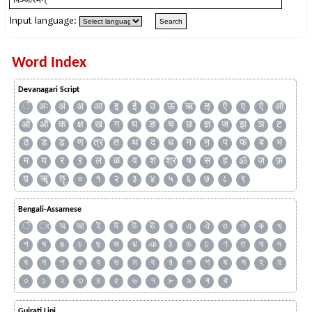
Input language:
Word Index
Devanagari Script
ँ
अः
अं
अ
आ
इ
ई
उ
ऊ
ऋ
ऌ
ऍ
ए
ऐ
ऑ
ओ
औ
क
क्ष
ख
ग
घ
ङ
च
छ
ज्ञ
ज
झ
ञ
ट
ठ
ड
ढ
ण
त्र
त
थ
द
ध
न
ऩ
प
फ
ब
भ
म
य
र
ऱ
ल
ळ
व
श
श्र
ष
स
ह
ॐ
ज़
फ़
य़
ॠ
ॡ
०
१
२
३
४
५
६
७
८
९
Bengali-Assamese
ঁ
ং
অ
আ
ই
ঈ
উ
ঊ
ঋ
এ
ঐ
ও
ঔ
ক
খ
গ
ঘ
ঙ
চ
ছ
জ
ঝ
ঞ
ঠ
ড
ঢ
ণ
ত
থ
দ
ধ
ন
প
ফ
ব
ভ
ম
য
র
ল
শ
ষ
স
হ
য়
০
১
২
৩
৪
৫
৬
৭
৮
৯
ৰ
ৱ
Gujrati Lipi