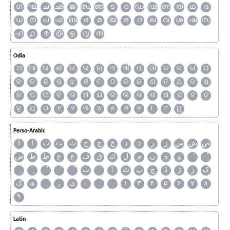
ഗ
ഘ
ച
ഛ
ജ
ഝ
ഞ
ട
ഠ
ഡ
ഢ
ണ
ത
ഥ
ദ
ധ
ന
പ
ഫ
ബ
ഭ
മ
യ
ര
റ
ല
വ
ശ
ഷ
സ
ഹ
൧
൪
൫
൭
൮
൯
Odia
ଅ
ଆ
ଇ
ଈ
ଉ
ଊ
ଋ
ଏ
ଐ
ଓ
ଔ
କ
ଖ
ଗ
ଘ
ଙ
ଚ
ଛ
ଜ
ଝ
ଞ
ଟ
ଠ
ଡ
ଢ
ଣ
ତ
ଥ
ଦ
ଧ
ନ
ପ
ଫ
ବ
ଭ
ମ
ଯ
ର
ଲ
ଳ
ଶ
ଷ
ସ
ହ
ଡ଼
ଢ଼
ୟ
୦
୧
୨
୩
୪
୫
୬
୭
୮
୯
ୱ
Perso-Arabic
ص
ش
س
ز
ر
ذ
د
خ
ح
ج
ث
ت
ب
ا
آ
و
ه
ن
م
ل
ك
ق
ف
غ
ع
ظ
ط
ض
ک
ژ
ڑ
ڈ
چ
پ
ٹ
ٲ
ٮ
گ
ھ
ہ
ۄ
ی
ے
۔
۱
۳
۴
۵
۶
۷
۸
۹
Latin