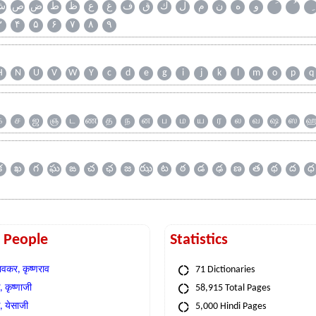
و
ه
ن
م
ل
ك
ق
ف
غ
ع
ظ
ط
ض
ص
ش
۳
۴
۵
۶
۷
۸
۹
H
N
U
V
W
Y
c
d
e
g
i
j
k
l
m
o
p
q
க
ச
ஜ
ஞ
ட
ண
த
ந
ன
ப
ம
ய
ர
ல
வ
ஷ
ஸ
క
ఖ
గ
ఘ
ఙ
చ
ఛ
జ
ఝ
ట
ఠ
డ
ఢ
ణ
త
థ
ద
ధ
t People
Statistics
वकर, कृष्णराव
71 Dictionaries
 कृष्णाजी
58,915 Total Pages
, येसाजी
5,000 Hindi Pages