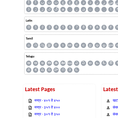
س
ز
ر
ذ
د
خ
ح
ج
ث
ت
ب
ا
آ
ڈ
ڑ
ژ
ک
گ
ھ
ہ
ۄ
ی
ے
۔
۱
Latin
0
1
2
3
4
5
6
7
8
9
A
B
F
Tamil
ஃ
அ
ஆ
இ
ஈ
உ
ஊ
எ
ஏ
ஐ
ஒ
ஓ
ஔ
Telugu
అ
ఆ
ఇ
ఈ
ఉ
ఊ
ఋ
ఎ
ఏ
ఐ
ఒ
ఓ
ఔ
వ
శ
ష
స
హ
౧
౩
౬
Latest Pages
Lates
मन्त्र - ४०१ ते ४५०
खटा
मन्त्र - ३५१ ते ४००
कंक,
मन्त्र - ३०१ ते ३५०
कंक