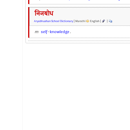
निजबोध
Aryabhushan School Dictionary
| Marathi
English |
|
m
self
-
knowledge
.