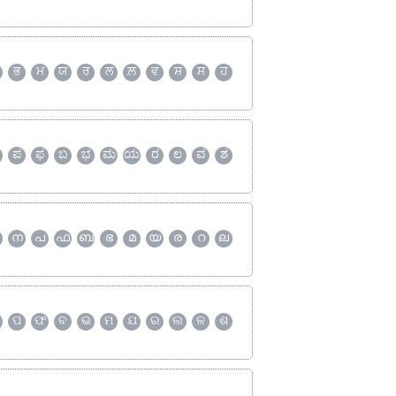
ਭ
ਮ
ਯ
ਰ
ਲ
ਲ਼
ਵ
ਸ਼
ਸ
ਹ
ಪ
ಫ
ಬ
ಭ
ಮ
ಯ
ರ
ಲ
ವ
ಶ
ന
പ
ഫ
ബ
ഭ
മ
യ
ര
റ
ല
ପ
ଫ
ବ
ଭ
ମ
ଯ
ର
ଲ
ଳ
ଶ