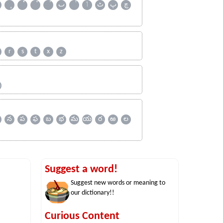
چ
پ
ٹ
ٲ
ٮ
r
s
t
x
z
ஹ
న
ప
ఫ
బ
భ
మ
య
ర
ఱ
ల
Suggest a word!
Suggest new words or meaning to
our dictionary!!
Curious Content