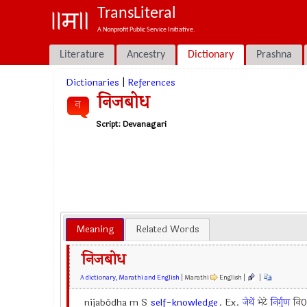
TransLiteral
A Nonprofit Public Service Initiative.
Literature
Ancestry
Dictionary
Prashna
Dictionaries
|
References
निजबोध
न
Script:
Devanagari
Meaning
Related Words
निजबोध
A dictionary, Marathi and English
| Marathi
English |
|
nijabōdha m S
self
-
knowledge
. Ex.
जेथें
भेटे
निर्गुण
नि0 