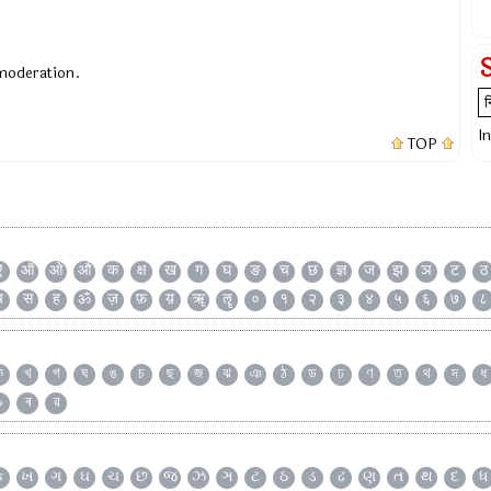
 moderation.
I
TOP
ऐ
ऑ
ओ
औ
क
क्ष
ख
ग
घ
ङ
च
छ
ज्ञ
ज
झ
ञ
ट
ठ
ष
स
ह
ॐ
ज़
फ़
य़
ॠ
ॡ
०
१
२
३
४
५
६
७
८
ক
খ
গ
ঘ
ঙ
চ
ছ
জ
ঝ
ঞ
ঠ
ড
ঢ
ণ
ত
থ
দ
ধ
৯
ৰ
ৱ
ક
ખ
ગ
ઘ
ચ
છ
જ
ઝ
ઞ
ટ
ઠ
ડ
ઢ
ણ
ત
થ
દ
ધ