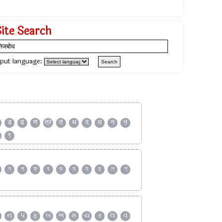
Site Search
nput language:
ड
ढ
ण
त्र
त
थ
द
ध
न
ऩ
९
ন
প
ফ
ব
ভ
ম
য
র
ল
শ
ન
પ
ફ
બ
ભ
મ
ય
ર
લ
વ