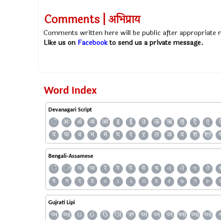
Comments | अभिप्राय
Comments written here will be public after appropriate
Like us on
Facebook
to send us a private message.
Word Index
Devanagari Script
ँ
अः
अं
अ
आ
इ
ई
उ
ऊ
ऋ
ऌ
ऍ
ए
प
फ
ब
भ
म
य
र
ऱ
ल
ळ
व
श
श्र
Bengali-Assamese
ঁ
ং
অ
আ
ই
ঈ
উ
ঊ
ঋ
এ
ঐ
ও
ঔ
ষ
স
হ
য়
০
১
২
৩
৪
৫
৬
৭
৮
Gujrati Lipi
અ
આ
ઇ
ઈ
ઉ
ઊ
ઋ
ઍ
એ
ઐ
ઑ
ઓ
ઔ