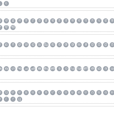
૮
૯
ਘ
ਚ
ਛ
ਜ
ਝ
ਟ
ਠ
ਡ
ਢ
ਣ
ਤ
ਥ
ਦ
ਧ
ਨ
ਪ
ਫ
ਬ
ੲ
ੳ
ੴ
ಕ
ಖ
ಗ
ಘ
ಚ
ಛ
ಜ
ಝ
ಟ
ಠ
ಡ
ಢ
ಣ
ತ
ಥ
ದ
ಧ
ನ
ക
ഖ
ഗ
ഘ
ച
ഛ
ജ
ഝ
ഞ
ട
ഠ
ഡ
ഢ
ണ
ത
ഥ
ദ
ധ
ଗ
ଘ
ଙ
ଚ
ଛ
ଜ
ଝ
ଞ
ଟ
ଠ
ଡ
ଢ
ଣ
ତ
ଥ
ଦ
ଧ
ନ
୭
୮
୯
ୱ