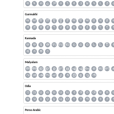
શ
ષ
સ
હ
ૐ
૦
૧
૨
૩
૪
૫
૬
૭
Gurmukhi
ਅ
ਆ
ਇ
ਈ
ਉ
ਊ
ਏ
ਐ
ਓ
ਔ
ਕ
ਖ
ਗ
ਖ਼
ਗ਼
ਜ਼
ਫ਼
੧
੨
੩
੪
੫
੬
੭
੮
੯
Kannada
ಅ
ಆ
ಇ
ಈ
ಉ
ಊ
ಋ
ಎ
ಏ
ಐ
ಒ
ಓ
ಔ
ಷ
ಸ
ಹ
೧
Malyalam
അ
ആ
ഇ
ഈ
ഉ
ഊ
ഋ
എ
ഏ
ഐ
ഒ
ഓ
ഔ
വ
ശ
ഷ
സ
ഹ
൧
൪
൫
൭
൮
൯
Odia
ଅ
ଆ
ଇ
ଈ
ଉ
ଊ
ଋ
ଏ
ଐ
ଓ
ଔ
କ
ଖ
ଷ
ସ
ହ
ଡ଼
ଢ଼
ୟ
୦
୧
୨
୩
୪
୫
୬
Perso-Arabic