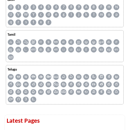
Latin
0
1
2
3
4
5
6
7
8
9
A
B
F
H
N
U
V
W
Y
c
d
e
g
i
j
k
l
m
o
p
q
r
s
t
x
z
Tamil
ஃ
அ
ஆ
இ
ஈ
உ
ஊ
எ
ஏ
ஐ
ஒ
ஓ
ஔ
க
ச
ஜ
ஞ
ட
ண
த
ந
ன
ப
ம
ய
ர
ல
வ
ஷ
ஸ
ஹ
Telugu
అ
ఆ
ఇ
ఈ
ఉ
ఊ
ఋ
ఎ
ఏ
ఐ
ఒ
ఓ
ఔ
క
ఖ
గ
ఘ
ఙ
చ
ఛ
జ
ఝ
ట
ఠ
డ
ఢ
ణ
త
థ
ద
ధ
న
ప
ఫ
బ
భ
మ
య
ర
ఱ
ల
వ
శ
ష
స
హ
౧
౩
౬
Latest Pages