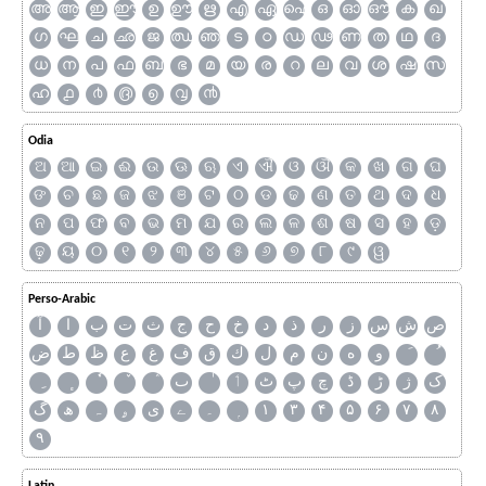
അ
ആ
ഇ
ഈ
ഉ
ഊ
ഋ
എ
ഏ
ഐ
ഒ
ഓ
ഔ
ക
ഖ
ഗ
ഘ
ച
ഛ
ജ
ഝ
ഞ
ട
ഠ
ഡ
ഢ
ണ
ത
ഥ
ദ
ധ
ന
പ
ഫ
ബ
ഭ
മ
യ
ര
റ
ല
വ
ശ
ഷ
സ
ഹ
൧
൪
൫
൭
൮
൯
Odia
ଅ
ଆ
ଇ
ଈ
ଉ
ଊ
ଋ
ଏ
ଐ
ଓ
ଔ
କ
ଖ
ଗ
ଘ
ଙ
ଚ
ଛ
ଜ
ଝ
ଞ
ଟ
ଠ
ଡ
ଢ
ଣ
ତ
ଥ
ଦ
ଧ
ନ
ପ
ଫ
ବ
ଭ
ମ
ଯ
ର
ଲ
ଳ
ଶ
ଷ
ସ
ହ
ଡ଼
ଢ଼
ୟ
୦
୧
୨
୩
୪
୫
୬
୭
୮
୯
ୱ
Perso-Arabic
ص
ش
س
ز
ر
ذ
د
خ
ح
ج
ث
ت
ب
ا
آ
و
ه
ن
م
ل
ك
ق
ف
غ
ع
ظ
ط
ض
ک
ژ
ڑ
ڈ
چ
پ
ٹ
ٲ
ٮ
گ
ھ
ہ
ۄ
ی
ے
۔
۱
۳
۴
۵
۶
۷
۸
۹