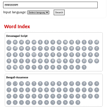
Input language:
Word Index
Devanagari Script
ँ
अः
अं
अ
आ
इ
ई
उ
ऊ
ऋ
ऌ
ऍ
ए
ऐ
ऑ
ओ
औ
क
क्ष
ख
ग
घ
ङ
च
छ
ज्ञ
ज
झ
ञ
ट
ठ
ड
ढ
ण
त्र
त
थ
द
ध
न
ऩ
प
फ
ब
भ
म
य
र
ऱ
ल
ळ
व
श
श्र
ष
स
ह
ॐ
ज़
फ़
य़
ॠ
ॡ
०
१
२
३
४
५
६
७
८
९
Bengali-Assamese
ঁ
ং
অ
আ
ই
ঈ
উ
ঊ
ঋ
এ
ঐ
ও
ঔ
ক
খ
গ
ঘ
ঙ
চ
ছ
জ
ঝ
ঞ
ঠ
ড
ঢ
ণ
ত
থ
দ
ধ
ন
প
ফ
ব
ভ
ম
য
র
ল
শ
ষ
স
হ
য়
০
১
২
৩
৪
৫
৬
৭
৮
৯
ৰ
ৱ