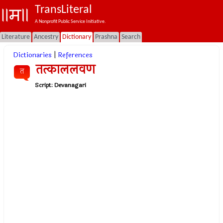
TransLiteral
A Nonprofit Public Service Initiative.
Literature
Ancestry
Dictionary
Prashna
Search
Dictionaries
|
References
तत्काललवण
त
Script:
Devanagari