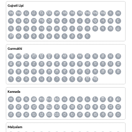
Gujrati Lipi
અ
આ
ઇ
ઈ
ઉ
ઊ
ઋ
ઍ
એ
ઐ
ઑ
ઓ
ઔ
ક
ખ
ગ
ઘ
ચ
છ
જ
ઝ
ઞ
ટ
ઠ
ડ
ઢ
ણ
ત
થ
દ
ધ
ન
પ
ફ
બ
ભ
મ
ય
ર
લ
વ
શ
ષ
સ
હ
ૐ
૦
૧
૨
૩
૪
૫
૬
૭
૮
૯
Gurmukhi
ਅ
ਆ
ਇ
ਈ
ਉ
ਊ
ਏ
ਐ
ਓ
ਔ
ਕ
ਖ
ਗ
ਘ
ਚ
ਛ
ਜ
ਝ
ਟ
ਠ
ਡ
ਢ
ਣ
ਤ
ਥ
ਦ
ਧ
ਨ
ਪ
ਫ
ਬ
ਭ
ਮ
ਯ
ਰ
ਲ
ਲ਼
ਵ
ਸ਼
ਸ
ਹ
ਖ਼
ਗ਼
ਜ਼
ਫ਼
੧
੨
੩
੪
੫
੬
੭
੮
੯
ੲ
ੳ
ੴ
Kannada
ಅ
ಆ
ಇ
ಈ
ಉ
ಊ
ಋ
ಎ
ಏ
ಐ
ಒ
ಓ
ಔ
ಕ
ಖ
ಗ
ಘ
ಚ
ಛ
ಜ
ಝ
ಟ
ಠ
ಡ
ಢ
ಣ
ತ
ಥ
ದ
ಧ
ನ
ಪ
ಫ
ಬ
ಭ
ಮ
ಯ
ರ
ಲ
ವ
ಶ
ಷ
ಸ
ಹ
೧
Malyalam