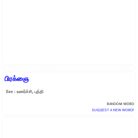
பிரக்ஞை
See : உணர்ச்சி, புத்தி
RANDOM WORD
SUGGEST A NEW WORD!