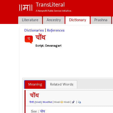
TransLiteral
A Nonprofit Public Service Initiative.
Literature
Ancestry
Dictionary
Prashna
Dictionaries
|
References
चोंथ
च
Script:
Devanagari
Meaning
Related Words
चोंथ
हिन्दी (hindi) WordNet
| Hindi
Hindi |
|
See :
चोथ