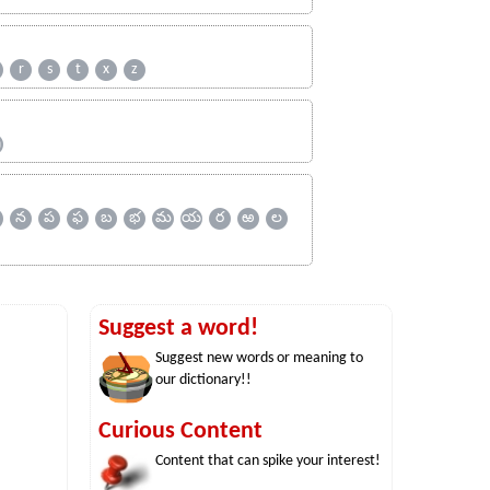
r
s
t
x
z
ஹ
న
ప
ఫ
బ
భ
మ
య
ర
ఱ
ల
Suggest a word!
Suggest new words or meaning to
our dictionary!!
Curious Content
Content that can spike your interest!