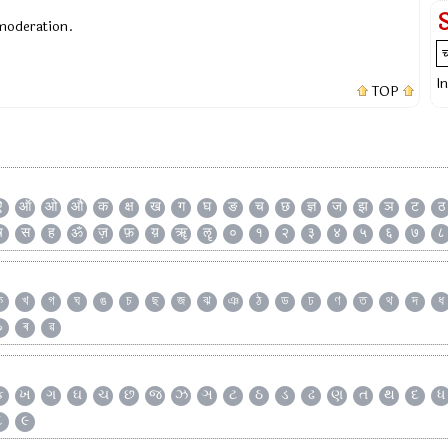
 moderation.
I
TOP
ऐ
ऑ
ओ
औ
क
क्ष
ख
ग
घ
ङ
च
छ
ज्ञ
ज
झ
ञ
ट
ठ
ष
स
ह
ॐ
ज़
फ़
य़
ॠ
ॡ
०
१
२
३
४
५
६
७
८
ক
খ
গ
ঘ
ঙ
চ
ছ
জ
ঝ
ঞ
ঠ
ড
ঢ
ণ
ত
থ
দ
ধ
৯
ৰ
ৱ
ક
ખ
ગ
ઘ
ચ
છ
જ
ઝ
ઞ
ટ
ઠ
ડ
ઢ
ણ
ત
થ
દ
ધ
૮
૯