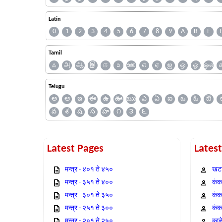
Latin
0
1
2
3
4
5
6
7
8
9
A
B
F
Tamil
ஃ
அ
ஆ
இ
ஈ
உ
ஊ
எ
ஏ
ஐ
ஒ
ஓ
ஔ
Telugu
అ
ఆ
ఇ
ఈ
ఉ
ఊ
ఋ
ఎ
ఏ
ఐ
ఒ
ఓ
ఔ
వ
శ
ష
స
హ
౧
౩
౬
Latest Pages
Lates
मन्त्र - ४०१ ते ४५०
खटा
मन्त्र - ३५१ ते ४००
कंक,
मन्त्र - ३०१ ते ३५०
कंक
मन्त्र - २५१ ते ३००
कंक
मन्त्र - २०१ ते २५०
काळ