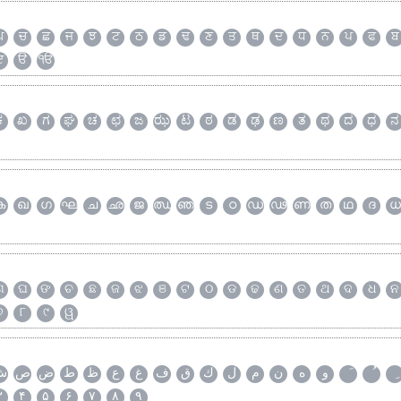
ਘ
ਚ
ਛ
ਜ
ਝ
ਟ
ਠ
ਡ
ਢ
ਣ
ਤ
ਥ
ਦ
ਧ
ਨ
ਪ
ਫ
ਬ
ੲ
ੳ
ੴ
ಕ
ಖ
ಗ
ಘ
ಚ
ಛ
ಜ
ಝ
ಟ
ಠ
ಡ
ಢ
ಣ
ತ
ಥ
ದ
ಧ
ನ
ക
ഖ
ഗ
ഘ
ച
ഛ
ജ
ഝ
ഞ
ട
ഠ
ഡ
ഢ
ണ
ത
ഥ
ദ
ധ
ଗ
ଘ
ଙ
ଚ
ଛ
ଜ
ଝ
ଞ
ଟ
ଠ
ଡ
ଢ
ଣ
ତ
ଥ
ଦ
ଧ
ନ
୭
୮
୯
ୱ
و
ه
ن
م
ل
ك
ق
ف
غ
ع
ظ
ط
ض
ص
ش
۳
۴
۵
۶
۷
۸
۹