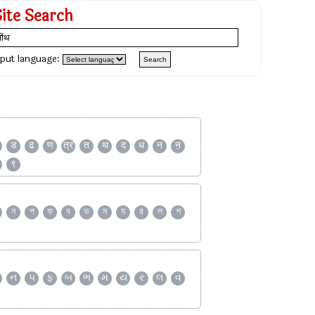
Site Search
nput language:
ड
ढ
ण
त्र
त
थ
द
ध
न
ऩ
९
ন
প
ফ
ব
ভ
ম
য
র
ল
শ
ન
પ
ફ
બ
ભ
મ
ય
ર
લ
વ