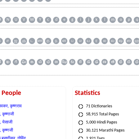
H
N
U
V
W
Y
c
d
e
g
i
j
k
l
m
o
p
q
க
ச
ஜ
ஞ
ட
ண
த
ந
ன
ப
ம
ய
ர
ல
வ
ஷ
ஸ
క
ఖ
గ
ఘ
ఙ
చ
ఛ
జ
ఝ
ట
ఠ
డ
ఢ
ణ
త
థ
ద
ధ
t People
Statistics
वकर, कृष्णराव
71 Dictionaries
 कृष्णाजी
58,915 Total Pages
, येसाजी
5,000 Hindi Pages
, कृष्णजी
30,121 Marathi Pages
े बसणीकर, गोविंद
2,921 Tags