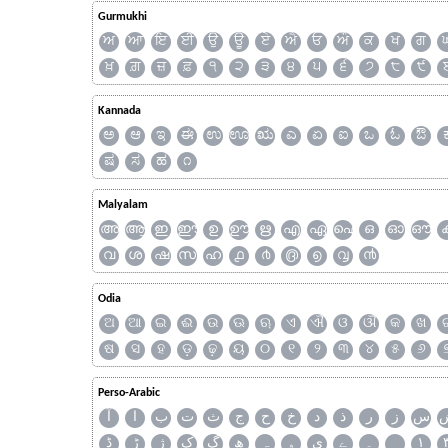
Gurmukhi
ਅ
ਆ
ਇ
ਈ
ਉ
ਊ
ਏ
ਐ
ਓ
ਔ
ਕ
ਖ
ਗ
ਖ਼
ਗ਼
ਜ਼
ਫ਼
੧
੨
੩
੪
੫
੬
੭
੮
੯
Kannada
ಅ
ಆ
ಇ
ಈ
ಉ
ಊ
ಋ
ಎ
ಏ
ಐ
ಒ
ಓ
ಔ
ಷ
ಸ
ಹ
೧
Malyalam
അ
ആ
ഇ
ഈ
ഉ
ഊ
ഋ
എ
ഏ
ഐ
ഒ
ഓ
ഔ
വ
ശ
ഷ
സ
ഹ
൧
൪
൫
൭
൮
൯
Odia
ଅ
ଆ
ଇ
ଈ
ଉ
ଊ
ଋ
ଏ
ଐ
ଓ
ଔ
କ
ଖ
ଷ
ସ
ହ
ଡ଼
ଢ଼
ୟ
୦
୧
୨
୩
୪
୫
୬
Perso-Arabic
س
ز
ر
ذ
د
خ
ح
ج
ث
ت
ب
ا
آ
ڈ
ڑ
ژ
ک
گ
ھ
ہ
ۄ
ی
ے
۔
۱