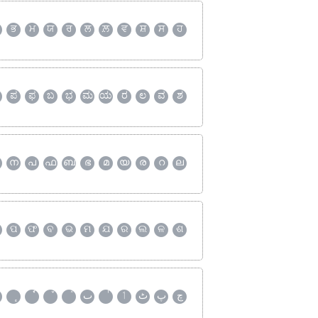
ਭ
ਮ
ਯ
ਰ
ਲ
ਲ਼
ਵ
ਸ਼
ਸ
ਹ
ಪ
ಫ
ಬ
ಭ
ಮ
ಯ
ರ
ಲ
ವ
ಶ
ന
പ
ഫ
ബ
ഭ
മ
യ
ര
റ
ല
ପ
ଫ
ବ
ଭ
ମ
ଯ
ର
ଲ
ଳ
ଶ
چ
پ
ٹ
ٲ
ٮ