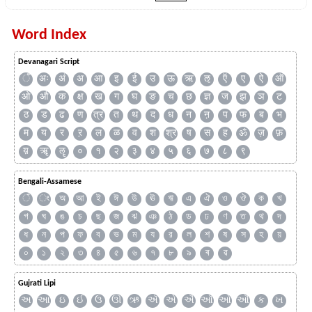
Word Index
Devanagari Script
ँ
अः
अं
अ
आ
इ
ई
उ
ऊ
ऋ
ऌ
ऍ
ए
ऐ
ऑ
ओ
औ
क
क्ष
ख
ग
घ
ङ
च
छ
ज्ञ
ज
झ
ञ
ट
ठ
ड
ढ
ण
त्र
त
थ
द
ध
न
ऩ
प
फ
ब
भ
म
य
र
ऱ
ल
ळ
व
श
श्र
ष
स
ह
ॐ
ज़
फ़
य़
ॠ
ॡ
०
१
२
३
४
५
६
७
८
९
Bengali-Assamese
ঁ
ং
অ
আ
ই
ঈ
উ
ঊ
ঋ
এ
ঐ
ও
ঔ
ক
খ
গ
ঘ
ঙ
চ
ছ
জ
ঝ
ঞ
ঠ
ড
ঢ
ণ
ত
থ
দ
ধ
ন
প
ফ
ব
ভ
ম
য
র
ল
শ
ষ
স
হ
য়
০
১
২
৩
৪
৫
৬
৭
৮
৯
ৰ
ৱ
Gujrati Lipi
અ
આ
ઇ
ઈ
ઉ
ઊ
ઋ
ઍ
એ
ઐ
ઑ
ઓ
ઔ
ક
ખ