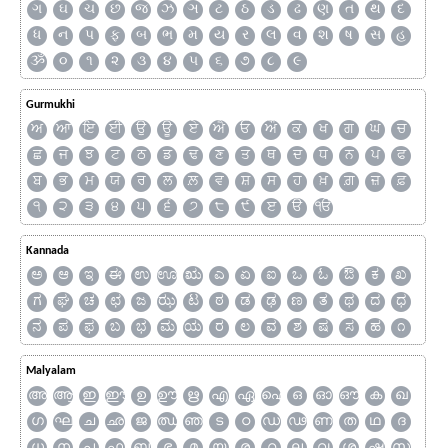
ગ
ઘ
ચ
છ
જ
ઝ
ઞ
ટ
ઠ
ડ
ઢ
ણ
ત
થ
દ
ધ
ન
પ
ફ
બ
ભ
મ
ય
ર
લ
વ
શ
ષ
સ
હ
ૐ
૦
૧
૨
૩
૪
૫
૬
૭
૮
૯
Gurmukhi
ਅ
ਆ
ਇ
ਈ
ਉ
ਊ
ਏ
ਐ
ਓ
ਔ
ਕ
ਖ
ਗ
ਘ
ਚ
ਛ
ਜ
ਝ
ਟ
ਠ
ਡ
ਢ
ਣ
ਤ
ਥ
ਦ
ਧ
ਨ
ਪ
ਫ
ਬ
ਭ
ਮ
ਯ
ਰ
ਲ
ਲ਼
ਵ
ਸ਼
ਸ
ਹ
ਖ਼
ਗ਼
ਜ਼
ਫ਼
੧
੨
੩
੪
੫
੬
੭
੮
੯
ੲ
ੳ
ੴ
Kannada
ಅ
ಆ
ಇ
ಈ
ಉ
ಊ
ಋ
ಎ
ಏ
ಐ
ಒ
ಓ
ಔ
ಕ
ಖ
ಗ
ಘ
ಚ
ಛ
ಜ
ಝ
ಟ
ಠ
ಡ
ಢ
ಣ
ತ
ಥ
ದ
ಧ
ನ
ಪ
ಫ
ಬ
ಭ
ಮ
ಯ
ರ
ಲ
ವ
ಶ
ಷ
ಸ
ಹ
೧
Malyalam
അ
ആ
ഇ
ഈ
ഉ
ഊ
ഋ
എ
ഏ
ഐ
ഒ
ഓ
ഔ
ക
ഖ
ഗ
ഘ
ച
ഛ
ജ
ഝ
ഞ
ട
ഠ
ഡ
ഢ
ണ
ത
ഥ
ദ
ധ
ന
പ
ഫ
ബ
ഭ
മ
യ
ര
റ
ല
വ
ശ
ഷ
സ