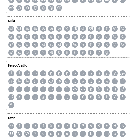
ഹ
൧
൪
൫
൭
൮
൯
Odia
ଅ
ଆ
ଇ
ଈ
ଉ
ଊ
ଋ
ଏ
ଐ
ଓ
ଔ
କ
ଖ
ଗ
ଘ
ଙ
ଚ
ଛ
ଜ
ଝ
ଞ
ଟ
ଠ
ଡ
ଢ
ଣ
ତ
ଥ
ଦ
ଧ
ନ
ପ
ଫ
ବ
ଭ
ମ
ଯ
ର
ଲ
ଳ
ଶ
ଷ
ସ
ହ
ଡ଼
ଢ଼
ୟ
୦
୧
୨
୩
୪
୫
୬
୭
୮
୯
ୱ
Perso-Arabic
ص
ش
س
ز
ر
ذ
د
خ
ح
ج
ث
ت
ب
ا
آ
و
ه
ن
م
ل
ك
ق
ف
غ
ع
ظ
ط
ض
ک
ژ
ڑ
ڈ
چ
پ
ٹ
ٲ
ٮ
گ
ھ
ہ
ۄ
ی
ے
۔
۱
۳
۴
۵
۶
۷
۸
۹
Latin
0
1
2
3
4
5
6
7
8
9
A
B
F
H
N
U
V
W
Y
c
d
e
g
i
j
k
l
m
o
p