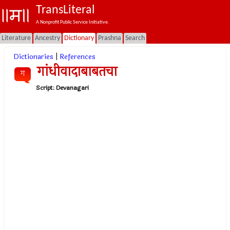
TransLiteral
A Nonprofit Public Service Initiative.
Literature
Ancestry
Dictionary
Prashna
Search
Dictionaries
|
References
गांधीवादाबाबतचा
ग
Script:
Devanagari