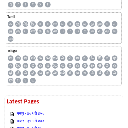
q
r
s
t
x
z
Tamil
ஃ
அ
ஆ
இ
ஈ
உ
ஊ
எ
ஏ
ஐ
ஒ
ஓ
ஔ
க
ச
ஜ
ஞ
ட
ண
த
ந
ன
ப
ம
ய
ர
ல
வ
ஷ
ஸ
ஹ
Telugu
అ
ఆ
ఇ
ఈ
ఉ
ఊ
ఋ
ఎ
ఏ
ఐ
ఒ
ఓ
ఔ
క
ఖ
గ
ఘ
ఙ
చ
ఛ
జ
ఝ
ట
ఠ
డ
ఢ
ణ
త
థ
ద
ధ
న
ప
ఫ
బ
భ
మ
య
ర
ఱ
ల
వ
శ
ష
స
హ
౧
౩
౬
Latest Pages
मन्त्र - ४०१ ते ४५०
मन्त्र - ३५१ ते ४००