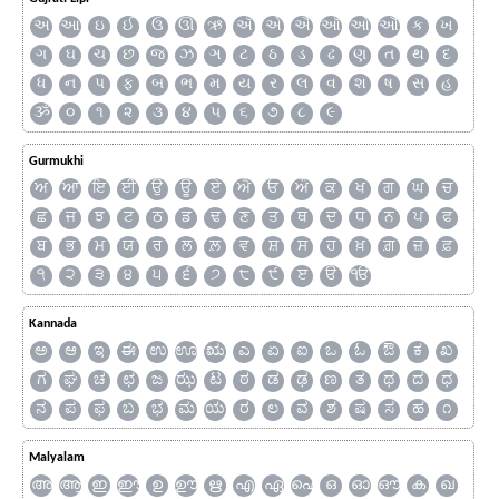
અ
આ
ઇ
ઈ
ઉ
ઊ
ઋ
ઍ
એ
ઐ
ઑ
ઓ
ઔ
ક
ખ
ગ
ઘ
ચ
છ
જ
ઝ
ઞ
ટ
ઠ
ડ
ઢ
ણ
ત
થ
દ
ધ
ન
પ
ફ
બ
ભ
મ
ય
ર
લ
વ
શ
ષ
સ
હ
ૐ
૦
૧
૨
૩
૪
૫
૬
૭
૮
૯
Gurmukhi
ਅ
ਆ
ਇ
ਈ
ਉ
ਊ
ਏ
ਐ
ਓ
ਔ
ਕ
ਖ
ਗ
ਘ
ਚ
ਛ
ਜ
ਝ
ਟ
ਠ
ਡ
ਢ
ਣ
ਤ
ਥ
ਦ
ਧ
ਨ
ਪ
ਫ
ਬ
ਭ
ਮ
ਯ
ਰ
ਲ
ਲ਼
ਵ
ਸ਼
ਸ
ਹ
ਖ਼
ਗ਼
ਜ਼
ਫ਼
੧
੨
੩
੪
੫
੬
੭
੮
੯
ੲ
ੳ
ੴ
Kannada
ಅ
ಆ
ಇ
ಈ
ಉ
ಊ
ಋ
ಎ
ಏ
ಐ
ಒ
ಓ
ಔ
ಕ
ಖ
ಗ
ಘ
ಚ
ಛ
ಜ
ಝ
ಟ
ಠ
ಡ
ಢ
ಣ
ತ
ಥ
ದ
ಧ
ನ
ಪ
ಫ
ಬ
ಭ
ಮ
ಯ
ರ
ಲ
ವ
ಶ
ಷ
ಸ
ಹ
೧
Malyalam
അ
ആ
ഇ
ഈ
ഉ
ഊ
ഋ
എ
ഏ
ഐ
ഒ
ഓ
ഔ
ക
ഖ