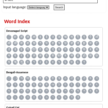
Input language:
Word Index
Devanagari Script
ँ
अः
अं
अ
आ
इ
ई
उ
ऊ
ऋ
ऌ
ऍ
ए
ऐ
ऑ
ओ
औ
क
क्ष
ख
ग
घ
ङ
च
छ
ज्ञ
ज
झ
ञ
ट
ठ
ड
ढ
ण
त्र
त
थ
द
ध
न
ऩ
प
फ
ब
भ
म
य
र
ऱ
ल
ळ
व
श
श्र
ष
स
ह
ॐ
ज़
फ़
य़
ॠ
ॡ
०
१
२
३
४
५
६
७
८
९
Bengali-Assamese
ঁ
ং
অ
আ
ই
ঈ
উ
ঊ
ঋ
এ
ঐ
ও
ঔ
ক
খ
গ
ঘ
ঙ
চ
ছ
জ
ঝ
ঞ
ঠ
ড
ঢ
ণ
ত
থ
দ
ধ
ন
প
ফ
ব
ভ
ম
য
র
ল
শ
ষ
স
হ
য়
০
১
২
৩
৪
৫
৬
৭
৮
৯
ৰ
ৱ
Gujrati Lipi