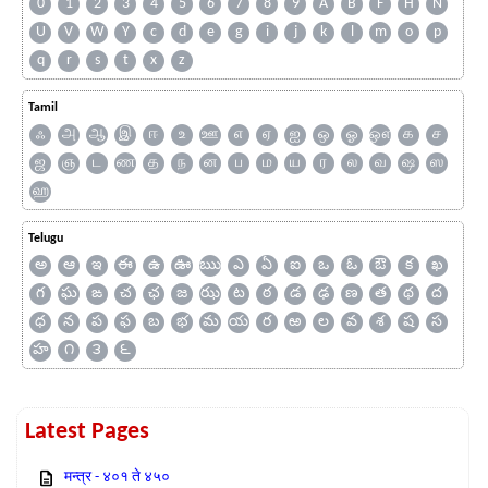
0
1
2
3
4
5
6
7
8
9
A
B
F
H
N
U
V
W
Y
c
d
e
g
i
j
k
l
m
o
p
q
r
s
t
x
z
Tamil
ஃ
அ
ஆ
இ
ஈ
உ
ஊ
எ
ஏ
ஐ
ஒ
ஓ
ஔ
க
ச
ஜ
ஞ
ட
ண
த
ந
ன
ப
ம
ய
ர
ல
வ
ஷ
ஸ
ஹ
Telugu
అ
ఆ
ఇ
ఈ
ఉ
ఊ
ఋ
ఎ
ఏ
ఐ
ఒ
ఓ
ఔ
క
ఖ
గ
ఘ
ఙ
చ
ఛ
జ
ఝ
ట
ఠ
డ
ఢ
ణ
త
థ
ద
ధ
న
ప
ఫ
బ
భ
మ
య
ర
ఱ
ల
వ
శ
ష
స
హ
౧
౩
౬
Latest Pages
मन्त्र - ४०१ ते ४५०