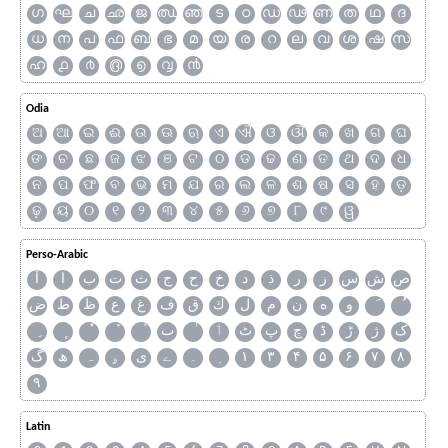
ഗ
ഘ
ച
ഛ
ജ
ഝ
ഞ
ട
ഠ
ഡ
ഢ
ണ
ത
ഥ
ദ
ധ
ന
പ
ഫ
ബ
ഭ
മ
യ
ര
റ
ല
വ
ശ
ഷ
സ
ഹ
൧
൪
൫
൭
൮
൯
Odia
ଅ
ଆ
ଇ
ଈ
ଉ
ଊ
ଋ
ଏ
ଐ
ଓ
ଔ
କ
ଖ
ଗ
ଘ
ଙ
ଚ
ଛ
ଜ
ଝ
ଞ
ଟ
ଠ
ଡ
ଢ
ଣ
ତ
ଥ
ଦ
ଧ
ନ
ପ
ଫ
ବ
ଭ
ମ
ଯ
ର
ଲ
ଳ
ଶ
ଷ
ସ
ହ
ଡ଼
ଢ଼
ୟ
୦
୧
୨
୩
୪
୫
୬
୭
୮
୯
ୱ
Perso-Arabic
ص
ش
س
ز
ر
ذ
د
خ
ح
ج
ث
ت
ب
ا
آ
و
ه
ن
م
ل
ك
ق
ف
غ
ع
ظ
ط
ض
ک
ژ
ڑ
ڈ
چ
پ
ٹ
ٲ
ٮ
گ
ھ
ہ
ۄ
ی
ے
۔
۱
۳
۴
۵
۶
۷
۸
۹
Latin