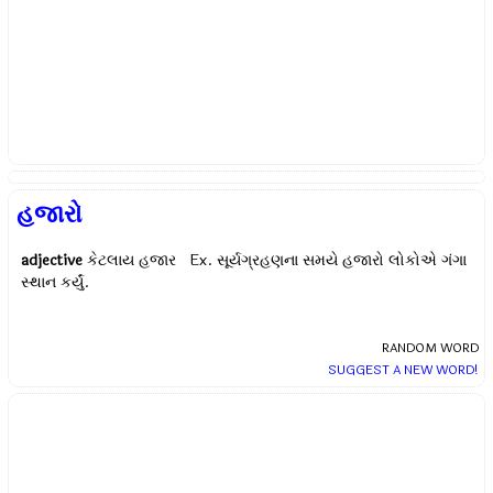
હજારો
adjective
કેટલાય હજાર Ex.
સૂર્યગ્રહણના સમયે હજારો લોકોએ ગંગા
સ્થાન કર્યું.
RANDOM WORD
SUGGEST A NEW WORD!