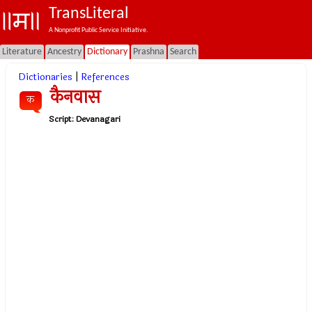
TransLiteral
A Nonprofit Public Service Initiative.
Literature
Ancestry
Dictionary
Prashna
Search
Dictionaries
|
References
कैनवास
क
Script:
Devanagari