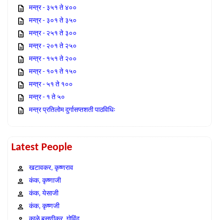
मन्त्र - ३५१ ते ४००
मन्त्र - ३०१ ते ३५०
मन्त्र - २५१ ते ३००
मन्त्र - २०१ ते २५०
मन्त्र - १५१ ते २००
मन्त्र - १०१ ते १५०
मन्त्र - ५१ ते १००
मन्त्र - १ ते ५०
मन्त्र प्रतिलोम दुर्गासप्तशती पाठविधिः
Latest People
खटावकर, कृष्णराव
कंक, कृष्णाजी
कंक, येसाजी
कंक, कृष्णजी
काळे बसणीकर, गोविंद