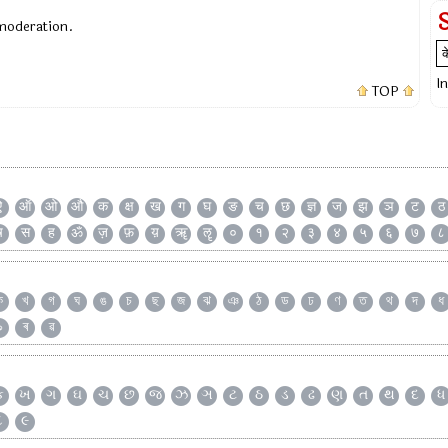
 moderation.
I
TOP
ऐ
ऑ
ओ
औ
क
क्ष
ख
ग
घ
ङ
च
छ
ज्ञ
ज
झ
ञ
ट
ठ
ष
स
ह
ॐ
ज़
फ़
य़
ॠ
ॡ
०
१
२
३
४
५
६
७
८
ক
খ
গ
ঘ
ঙ
চ
ছ
জ
ঝ
ঞ
ঠ
ড
ঢ
ণ
ত
থ
দ
ধ
৯
ৰ
ৱ
ક
ખ
ગ
ઘ
ચ
છ
જ
ઝ
ઞ
ટ
ઠ
ડ
ઢ
ણ
ત
થ
દ
ધ
૮
૯