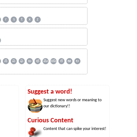
r
s
t
x
z
ஹ
న
ప
ఫ
బ
భ
మ
య
ర
ఱ
ల
Suggest a word!
Suggest new words or meaning to
our dictionary!!
Curious Content
Content that can spike your interest!