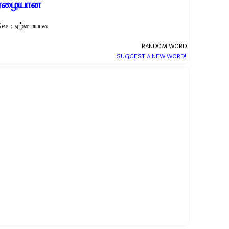
ஏழையான
See : ஏழ்மையான
RANDOM WORD
SUGGEST A NEW WORD!