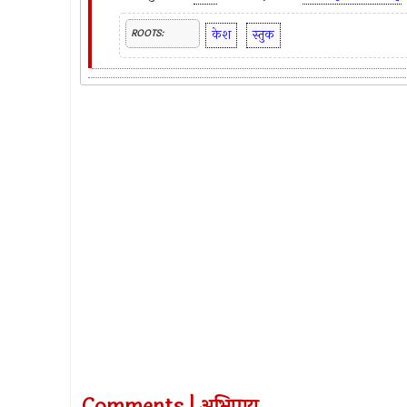
केश
स्तुक
ROOTS: