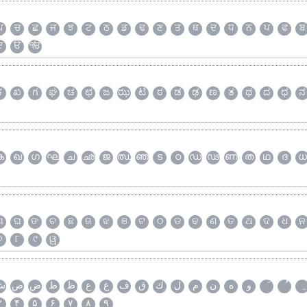
ਘ
ਚ
ਛ
ਜ
ਝ
ਟ
ਠ
ਡ
ਢ
ਣ
ਤ
ਥ
ਦ
ਧ
ਨ
ਪ
ਫ
ਬ
ੲ
ੳ
ੴ
ಕ
ಖ
ಗ
ಘ
ಚ
ಛ
ಜ
ಝ
ಟ
ಠ
ಡ
ಢ
ಣ
ತ
ಥ
ದ
ಧ
ನ
ക
ഖ
ഗ
ഘ
ച
ഛ
ജ
ഝ
ഞ
ട
ഠ
ഡ
ഢ
ണ
ത
ഥ
ദ
ധ
ଗ
ଘ
ଙ
ଚ
ଛ
ଜ
ଝ
ଞ
ଟ
ଠ
ଡ
ଢ
ଣ
ତ
ଥ
ଦ
ଧ
ନ
୭
୮
୯
ୱ
و
ه
ن
م
ل
ك
ق
ف
غ
ع
ظ
ط
ض
ص
ش
۳
۴
۵
۶
۷
۸
۹