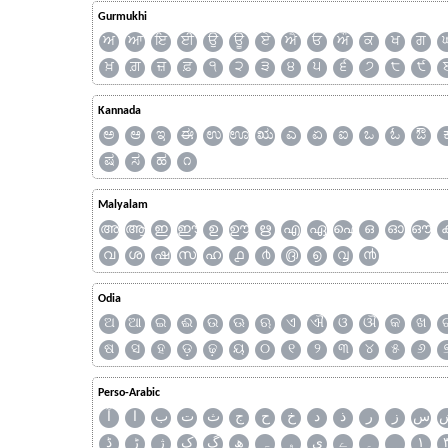
Gurmukhi
ਅ
ਆ
ਇ
ਈ
ਉ
ਊ
ਏ
ਐ
ਓ
ਔ
ਕ
ਖ
ਗ
ਖ਼
ਗ਼
ਜ਼
ਫ਼
੧
੨
੩
੪
੫
੬
੭
੮
੯
Kannada
ಅ
ಆ
ಇ
ಈ
ಉ
ಊ
ಋ
ಎ
ಏ
ಐ
ಒ
ಓ
ಔ
ಷ
ಸ
ಹ
೧
Malyalam
അ
ആ
ഇ
ഈ
ഉ
ഊ
ഋ
എ
ഏ
ഐ
ഒ
ഓ
ഔ
വ
ശ
ഷ
സ
ഹ
൧
൪
൫
൭
൮
൯
Odia
ଅ
ଆ
ଇ
ଈ
ଉ
ଊ
ଋ
ଏ
ଐ
ଓ
ଔ
କ
ଖ
ଷ
ସ
ହ
ଡ଼
ଢ଼
ୟ
୦
୧
୨
୩
୪
୫
୬
Perso-Arabic
س
ز
ر
ذ
د
خ
ح
ج
ث
ت
ب
ا
آ
ڈ
ڑ
ژ
ک
گ
ھ
ہ
ۄ
ی
ے
۔
۱