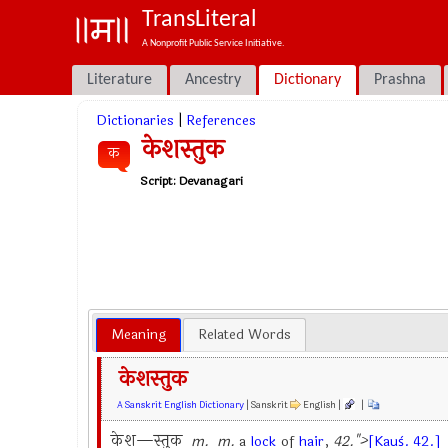
TransLiteral
A Nonprofit Public Service Initiative.
Literature
Ancestry
Dictionary
Prashna
Dictionaries
|
References
केशस्तुक
क
Script:
Devanagari
Meaning
Related Words
केशस्तुक
A Sanskrit English Dictionary
| Sanskrit
English |
|
केश—स्तुक
m.
m.
a
lock
of
hair
,
42.">
[Kauś. 42.]