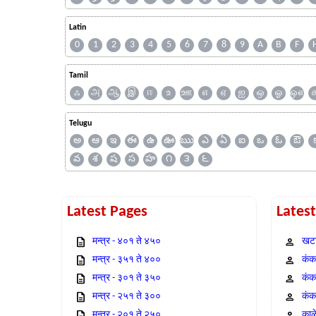
Latin
0
1
2
3
4
5
6
7
8
9
A
B
F
Tamil
ஃ
அ
ஆ
இ
ஈ
உ
ஊ
எ
ஏ
ஐ
ஒ
ஓ
ஔ
Telugu
అ
ఆ
ఇ
ఈ
ఉ
ఊ
ఋ
ఎ
ఏ
ఐ
ఒ
ఓ
ఔ
వ
శ
ష
స
హ
౧
౩
౬
Latest Pages
Lates
मन्त्र - ४०१ ते ४५०
खटा
मन्त्र - ३५१ ते ४००
कंक,
मन्त्र - ३०१ ते ३५०
कंक
मन्त्र - २५१ ते ३००
कंक
मन्त्र - २०१ ते २५०
काळ