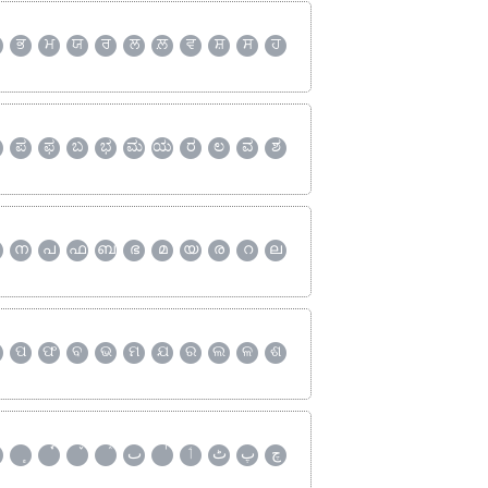
ਭ
ਮ
ਯ
ਰ
ਲ
ਲ਼
ਵ
ਸ਼
ਸ
ਹ
ಪ
ಫ
ಬ
ಭ
ಮ
ಯ
ರ
ಲ
ವ
ಶ
ന
പ
ഫ
ബ
ഭ
മ
യ
ര
റ
ല
ପ
ଫ
ବ
ଭ
ମ
ଯ
ର
ଲ
ଳ
ଶ
چ
پ
ٹ
ٲ
ٮ