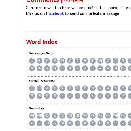
Comments | अभिप्राय
Comments written here will be public after appropriate
Like us on
Facebook
to send us a private message.
Word Index
Devanagari Script
ँ
अः
अं
अ
आ
इ
ई
उ
ऊ
ऋ
ऌ
ऍ
ए
प
फ
ब
भ
म
य
र
ऱ
ल
ळ
व
श
श्र
Bengali-Assamese
ঁ
ং
অ
আ
ই
ঈ
উ
ঊ
ঋ
এ
ঐ
ও
ঔ
ষ
স
হ
য়
০
১
২
৩
৪
৫
৬
৭
৮
Gujrati Lipi
અ
આ
ઇ
ઈ
ઉ
ઊ
ઋ
ઍ
એ
ઐ
ઑ
ઓ
ઔ
શ
ષ
સ
હ
ૐ
૦
૧
૨
૩
૪
૫
૬
૭