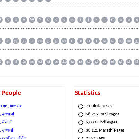
H
N
U
V
W
Y
c
d
e
g
i
j
k
l
m
o
p
q
க
ச
ஜ
ஞ
ட
ண
த
ந
ன
ப
ம
ய
ர
ல
வ
ஷ
ஸ
క
ఖ
గ
ఘ
ఙ
చ
ఛ
జ
ఝ
ట
ఠ
డ
ఢ
ణ
త
థ
ద
ధ
t People
Statistics
वकर, कृष्णराव
71 Dictionaries
 कृष्णाजी
58,915 Total Pages
, येसाजी
5,000 Hindi Pages
, कृष्णजी
30,121 Marathi Pages
े बसणीकर, गोविंद
2,921 Tags