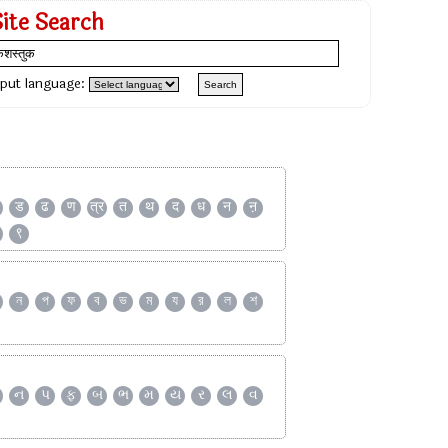
Site Search
nput language:
ड
ढ
ण
त्र
त
थ
द
ध
न
ऩ
९
ন
প
ফ
ব
ভ
ম
য
র
ল
শ
ન
પ
ફ
બ
ભ
મ
ય
ર
લ
વ