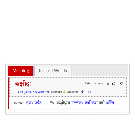
Meaning
Related Words
ऋक्षोदः
Rate this meaning
संस्कृतम् (Sanskrit) WordNet
| Sanskrit
Sanskrit |
|
noun
एकः
पर्वतः
। Ex.
ऋक्षोदस्य
उल्लेखः
काशिका
वृत्तौ
अस्ति