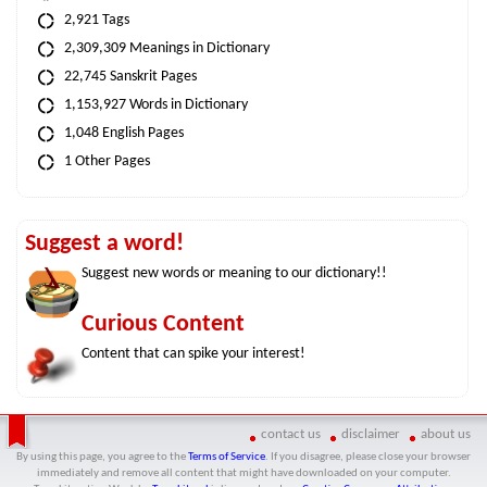
2,921 Tags
2,309,309 Meanings in Dictionary
22,745 Sanskrit Pages
1,153,927 Words in Dictionary
1,048 English Pages
1 Other Pages
Suggest a word!
Suggest new words or meaning to our dictionary!!
Curious Content
Content that can spike your interest!
contact us
disclaimer
about us
By using this page, you agree to the
Terms of Service
. If you disagree, please close your browser
immediately and remove all content that might have downloaded on your computer.