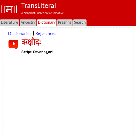
TransLiteral
A Nonprofit Public Service Initiative.
Literature
Ancestry
Dictionary
Prashna
Search
Dictionaries
|
References
ऋक्षोदः
ऋ
Script:
Devanagari