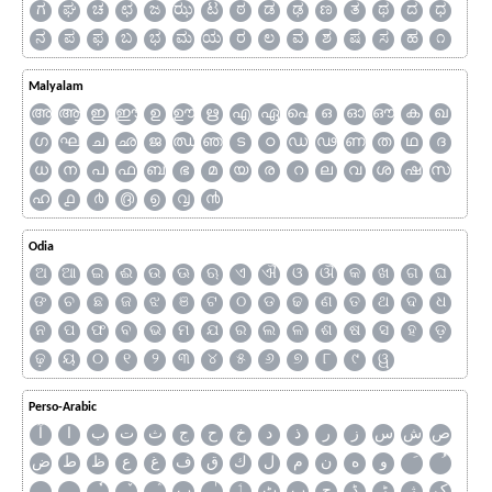
ಗ
ಘ
ಚ
ಛ
ಜ
ಝ
ಟ
ಠ
ಡ
ಢ
ಣ
ತ
ಥ
ದ
ಧ
ನ
ಪ
ಫ
ಬ
ಭ
ಮ
ಯ
ರ
ಲ
ವ
ಶ
ಷ
ಸ
ಹ
೧
Malyalam
അ
ആ
ഇ
ഈ
ഉ
ഊ
ഋ
എ
ഏ
ഐ
ഒ
ഓ
ഔ
ക
ഖ
ഗ
ഘ
ച
ഛ
ജ
ഝ
ഞ
ട
ഠ
ഡ
ഢ
ണ
ത
ഥ
ദ
ധ
ന
പ
ഫ
ബ
ഭ
മ
യ
ര
റ
ല
വ
ശ
ഷ
സ
ഹ
൧
൪
൫
൭
൮
൯
Odia
ଅ
ଆ
ଇ
ଈ
ଉ
ଊ
ଋ
ଏ
ଐ
ଓ
ଔ
କ
ଖ
ଗ
ଘ
ଙ
ଚ
ଛ
ଜ
ଝ
ଞ
ଟ
ଠ
ଡ
ଢ
ଣ
ତ
ଥ
ଦ
ଧ
ନ
ପ
ଫ
ବ
ଭ
ମ
ଯ
ର
ଲ
ଳ
ଶ
ଷ
ସ
ହ
ଡ଼
ଢ଼
ୟ
୦
୧
୨
୩
୪
୫
୬
୭
୮
୯
ୱ
Perso-Arabic
ص
ش
س
ز
ر
ذ
د
خ
ح
ج
ث
ت
ب
ا
آ
و
ه
ن
م
ل
ك
ق
ف
غ
ع
ظ
ط
ض
ک
ژ
ڑ
ڈ
چ
پ
ٹ
ٲ
ٮ