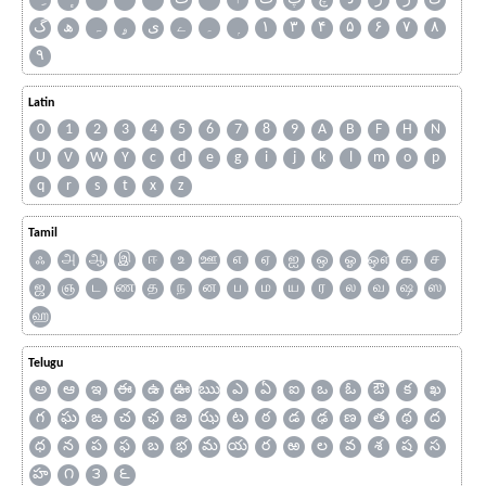
گ
ھ
ہ
ۄ
ی
ے
۔
۱
۳
۴
۵
۶
۷
۸
۹
Latin
0
1
2
3
4
5
6
7
8
9
A
B
F
H
N
U
V
W
Y
c
d
e
g
i
j
k
l
m
o
p
q
r
s
t
x
z
Tamil
ஃ
அ
ஆ
இ
ஈ
உ
ஊ
எ
ஏ
ஐ
ஒ
ஓ
ஔ
க
ச
ஜ
ஞ
ட
ண
த
ந
ன
ப
ம
ய
ர
ல
வ
ஷ
ஸ
ஹ
Telugu
అ
ఆ
ఇ
ఈ
ఉ
ఊ
ఋ
ఎ
ఏ
ఐ
ఒ
ఓ
ఔ
క
ఖ
గ
ఘ
ఙ
చ
ఛ
జ
ఝ
ట
ఠ
డ
ఢ
ణ
త
థ
ద
ధ
న
ప
ఫ
బ
భ
మ
య
ర
ఱ
ల
వ
శ
ష
స
హ
౧
౩
౬