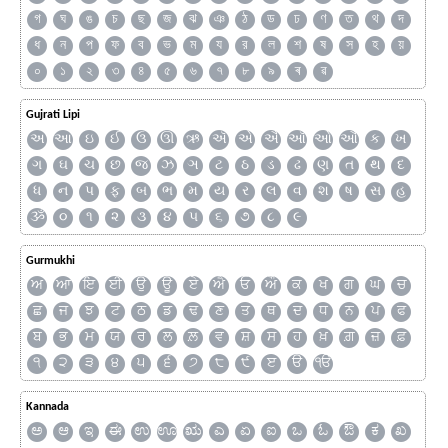
গ
ঘ
ঙ
চ
ছ
জ
ঝ
ঞ
ঠ
ড
ঢ
ণ
ত
থ
দ
ধ
ন
প
ফ
ব
ভ
ম
য
র
ল
শ
ষ
স
হ
য়
০
১
২
৩
৪
৫
৬
৭
৮
৯
ৰ
ৱ
Gujrati Lipi
અ
આ
ઇ
ઈ
ઉ
ઊ
ઋ
ઍ
એ
ઐ
ઑ
ઓ
ઔ
ક
ખ
ગ
ઘ
ચ
છ
જ
ઝ
ઞ
ટ
ઠ
ડ
ઢ
ણ
ત
થ
દ
ધ
ન
પ
ફ
બ
ભ
મ
ય
ર
લ
વ
શ
ષ
સ
હ
ૐ
૦
૧
૨
૩
૪
૫
૬
૭
૮
૯
Gurmukhi
ਅ
ਆ
ਇ
ਈ
ਉ
ਊ
ਏ
ਐ
ਓ
ਔ
ਕ
ਖ
ਗ
ਘ
ਚ
ਛ
ਜ
ਝ
ਟ
ਠ
ਡ
ਢ
ਣ
ਤ
ਥ
ਦ
ਧ
ਨ
ਪ
ਫ
ਬ
ਭ
ਮ
ਯ
ਰ
ਲ
ਲ਼
ਵ
ਸ਼
ਸ
ਹ
ਖ਼
ਗ਼
ਜ਼
ਫ਼
੧
੨
੩
੪
੫
੬
੭
੮
੯
ੲ
ੳ
ੴ
Kannada
ಅ
ಆ
ಇ
ಈ
ಉ
ಊ
ಋ
ಎ
ಏ
ಐ
ಒ
ಓ
ಔ
ಕ
ಖ