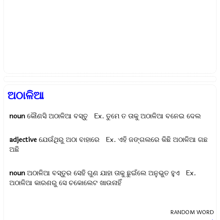
ଅଠାଳିଆ
noun
କୌଣସି ଅଠାଳିଆ ବସ୍ତୁ Ex.
ତୁମେ ତ ତାକୁ ଅଠାଳିଆ ବନେଇ ଦେଲ
adjective
ଯେଉଁଥିରୁ ଅଠା ବାହାରେ Ex.
ଏହି ଜଙ୍ଗଲରେ କିଛି ଅଠାଳିଆ ଗଛ
ଅଛି
noun
ଅଠାଳିଆ ବସ୍ତୁର ସେହି ଗୁଣ ଯାହା ତାକୁ ଛୁଇଁଲେ ଅନୁଭୁତ ହୁଏ Ex.
ଅଠାଳିଆ କାରଣରୁ ସେ ଚକୋଲେଟ ଖାଉନାହିଁ
RANDOM WORD