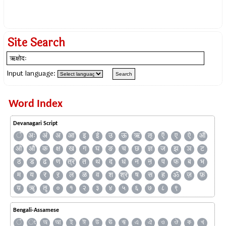
Site Search
Input language:
Word Index
Devanagari Script
ँ
अः
अं
अ
आ
इ
ई
उ
ऊ
ऋ
ऌ
ऍ
ए
ऐ
ऑ
ओ
औ
क
क्ष
ख
ग
घ
ङ
च
छ
ज्ञ
ज
झ
ञ
ट
ठ
ड
ढ
ण
त्र
त
थ
द
ध
न
ऩ
प
फ
ब
भ
म
य
र
ऱ
ल
ळ
व
श
श्र
ष
स
ह
ॐ
ज़
फ़
य़
ॠ
ॡ
०
१
२
३
४
५
६
७
८
९
Bengali-Assamese
ঁ
ং
অ
আ
ই
ঈ
উ
ঊ
ঋ
এ
ঐ
ও
ঔ
ক
খ