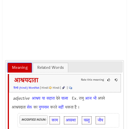
Meaning
Related Words
आश्रयदाता
Rate this meaning
हिन्दी (hindi) WordNet
| Hindi
Hindi |
|
adjective
आश्रय
या
सहारा
देने
वाला
Ex.
रामू
आज
भी
अपने
आश्रयदाता
सेठ
का
गुणगान
करते
नहीं
थकता है ।
काम
अवस्था
वस्तु
जीव
MODIFIES NOUN: