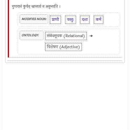
गुणगानं कुर्वन् श्रान्ततां न अनुभवति ।
प्राणी
वस्तुः
दशा
कर्म
MODIFIES NOUN:
संबंधसूचक (Relational)
➜
ONTOLOGY:
विशेषण (Adjective)