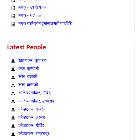
मन्त्र - ५१ ते १००
मन्त्र - १ ते ५०
मन्त्र प्रतिलोम दुर्गासप्तशती पाठविधिः
Latest People
खटावकर, कृष्णराव
कंक, कृष्णाजी
कंक, येसाजी
कंक, कृष्णजी
काळे बसणीकर, गोविंद
काळे बसणीकर, कृष्णराव
कोल्हटकर, बळवंत
कोल्हटकर, लक्ष्मण
कोल्हटकर, गोविंद
कोल्हटकर, राम्रचंद्र