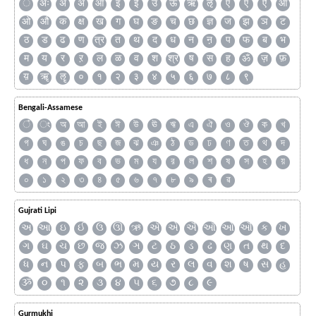
ँ
अः
अं
अ
आ
इ
ई
उ
ऊ
ऋ
ऌ
ऍ
ए
ऐ
ऑ
ओ
औ
क
क्ष
ख
ग
घ
ङ
च
छ
ज्ञ
ज
झ
ञ
ट
ठ
ड
ढ
ण
त्र
त
थ
द
ध
न
ऩ
प
फ
ब
भ
म
य
र
ऱ
ल
ळ
व
श
श्र
ष
स
ह
ॐ
ज़
फ़
य़
ॠ
ॡ
०
१
२
३
४
५
६
७
८
९
Bengali-Assamese
ঁ
ং
অ
আ
ই
ঈ
উ
ঊ
ঋ
এ
ঐ
ও
ঔ
ক
খ
গ
ঘ
ঙ
চ
ছ
জ
ঝ
ঞ
ঠ
ড
ঢ
ণ
ত
থ
দ
ধ
ন
প
ফ
ব
ভ
ম
য
র
ল
শ
ষ
স
হ
য়
০
১
২
৩
৪
৫
৬
৭
৮
৯
ৰ
ৱ
Gujrati Lipi
અ
આ
ઇ
ઈ
ઉ
ઊ
ઋ
ઍ
એ
ઐ
ઑ
ઓ
ઔ
ક
ખ
ગ
ઘ
ચ
છ
જ
ઝ
ઞ
ટ
ઠ
ડ
ઢ
ણ
ત
થ
દ
ધ
ન
પ
ફ
બ
ભ
મ
ય
ર
લ
વ
શ
ષ
સ
હ
ૐ
૦
૧
૨
૩
૪
૫
૬
૭
૮
૯
Gurmukhi