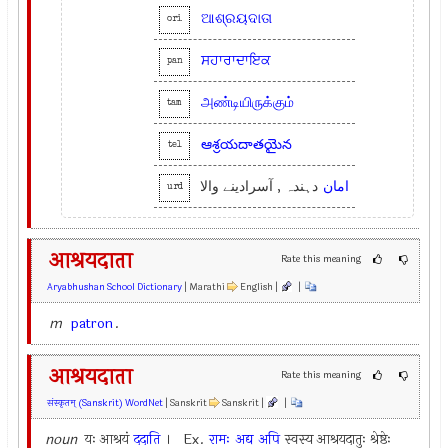
ଆଶ୍ରୟଦାତା
ori
ਸਹਾਰਾਦਾਇਕ
pan
அண்டியிருக்கும்
tam
ఆశ్రయదాతయైన
tel
امان
دہندہ , آسرادینے والا
urd
आश्रयदाता
Rate this meaning
Aryabhushan School Dictionary
| Marathi
English |
|
m
patron
.
आश्रयदाता
Rate this meaning
संस्कृतम् (Sanskrit) WordNet
| Sanskrit
Sanskrit |
|
noun
यः आश्रयं
ददाति
। Ex.
रामः
अद्य
अपि
स्वस्य आश्रयदातुः श्रेष्ठेः