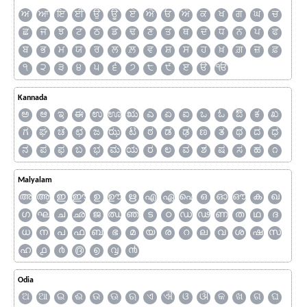
ਅ
ਆ
ਇ
ਈ
ਉ
ਊ
ਏ
ਐ
ਓ
ਔ
ਕ
ਖ
ਗ
ਘ
ਚ
ਛ
ਜ
ਝ
ਟ
ਠ
ਡ
ਢ
ਣ
ਤ
ਥ
ਦ
ਧ
ਨ
ਪ
ਫ
ਬ
ਭ
ਮ
ਯ
ਰ
ਲ
ਲ਼
ਵ
ਸ਼
ਸ
ਹ
ਖ਼
ਗ਼
ਜ਼
ਫ਼
੧
੨
੩
੪
੫
੬
੭
੮
੯
ੲ
ੳ
ੴ
Kannada
ಅ
ಆ
ಇ
ಈ
ಉ
ಊ
ಋ
ಎ
ಏ
ಐ
ಒ
ಓ
ಔ
ಕ
ಖ
ಗ
ಘ
ಚ
ಛ
ಜ
ಝ
ಟ
ಠ
ಡ
ಢ
ಣ
ತ
ಥ
ದ
ಧ
ನ
ಪ
ಫ
ಬ
ಭ
ಮ
ಯ
ರ
ಲ
ವ
ಶ
ಷ
ಸ
ಹ
೧
Malyalam
അ
ആ
ഇ
ഈ
ഉ
ഊ
ഋ
എ
ഏ
ഐ
ഒ
ഓ
ഔ
ക
ഖ
ഗ
ഘ
ച
ഛ
ജ
ഝ
ഞ
ട
ഠ
ഡ
ഢ
ണ
ത
ഥ
ദ
ധ
ന
പ
ഫ
ബ
ഭ
മ
യ
ര
റ
ല
വ
ശ
ഷ
സ
ഹ
൧
൪
൫
൭
൮
൯
Odia
ଅ
ଆ
ଇ
ଈ
ଉ
ଊ
ଋ
ଏ
ଐ
ଓ
ଔ
କ
ଖ
ଗ
ଘ