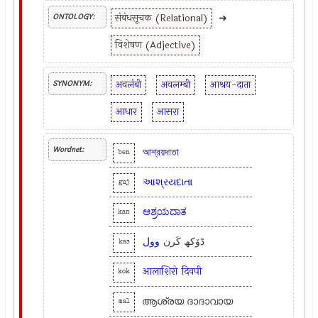
संबंधसूचक (Relational)
➜
ONTOLOGY:
विशेषण (Adjective)
अवलंबी
अवलम्बी
आश्रय
-
दाता
SYNONYM:
आधार
आसरा
Wordnet:
আশ্রয়দাতা
ben
આશ્રયદાતા
guj
ಆಶ್ರಯದಾತ
kan
ڈوٚکھ کَرن
وول
kas
आलाशिरो
दिवपी
kok
ആശ്രയ ദാദാവായ
mal