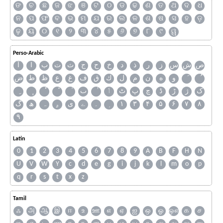
ଙ
ଚ
ଛ
ଜ
ଝ
ଞ
ଟ
ଠ
ଡ
ଢ
ଣ
ତ
ଥ
ଦ
ଧ
ନ
ପ
ଫ
ବ
ଭ
ମ
ଯ
ର
ଲ
ଳ
ଶ
ଷ
ସ
ହ
ଡ଼
ଢ଼
ୟ
୦
୧
୨
୩
୪
୫
୬
୭
୮
୯
ୱ
Perso-Arabic
ص
ش
س
ز
ر
ذ
د
خ
ح
ج
ث
ت
ب
ا
آ
و
ه
ن
م
ل
ك
ق
ف
غ
ع
ظ
ط
ض
ک
ژ
ڑ
ڈ
چ
پ
ٹ
ٲ
ٮ
گ
ھ
ہ
ۄ
ی
ے
۔
۱
۳
۴
۵
۶
۷
۸
۹
Latin
0
1
2
3
4
5
6
7
8
9
A
B
F
H
N
U
V
W
Y
c
d
e
g
i
j
k
l
m
o
p
q
r
s
t
x
z
Tamil
ஃ
அ
ஆ
இ
ஈ
உ
ஊ
எ
ஏ
ஐ
ஒ
ஓ
ஔ
க
ச