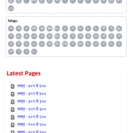
ஜ
ஞ
ட
ண
த
ந
ன
ப
ம
ய
ர
ல
வ
ஷ
ஸ
ஹ
Telugu
అ
ఆ
ఇ
ఈ
ఉ
ఊ
ఋ
ఎ
ఏ
ఐ
ఒ
ఓ
ఔ
క
ఖ
గ
ఘ
ఙ
చ
ఛ
జ
ఝ
ట
ఠ
డ
ఢ
ణ
త
థ
ద
ధ
న
ప
ఫ
బ
భ
మ
య
ర
ఱ
ల
వ
శ
ష
స
హ
౧
౩
౬
Latest Pages
मन्त्र - ४०१ ते ४५०
मन्त्र - ३५१ ते ४००
मन्त्र - ३०१ ते ३५०
मन्त्र - २५१ ते ३००
मन्त्र - २०१ ते २५०
मन्त्र - १५१ ते २००
मन्त्र - १०१ ते १५०