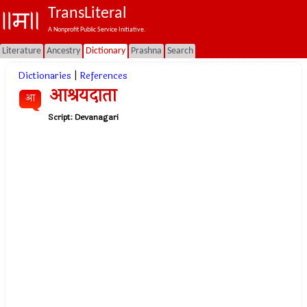
TransLiteral
A Nonprofit Public Service Initiative.
Literature
Ancestry
Dictionary
Prashna
Search
Dictionaries
|
References
आश्रयदाता
आ
Script:
Devanagari