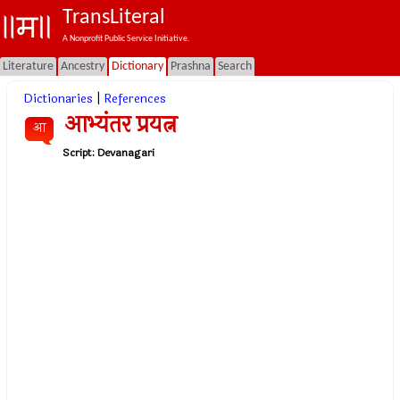
TransLiteral
A Nonprofit Public Service Initiative.
Literature
Ancestry
Dictionary
Prashna
Search
Dictionaries
|
References
आभ्यंतर प्रयत्न
आ
Script:
Devanagari