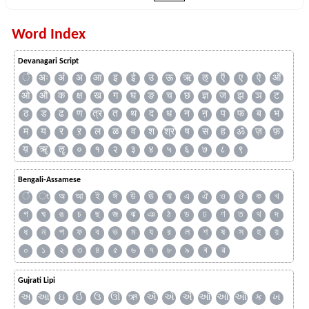
Word Index
Devanagari Script
ँ
अः
अं
अ
आ
इ
ई
उ
ऊ
ऋ
ऌ
ऍ
ए
ऐ
ऑ
ओ
औ
क
क्ष
ख
ग
घ
ङ
च
छ
ज्ञ
ज
झ
ञ
ट
ठ
ड
ढ
ण
त्र
त
थ
द
ध
न
ऩ
प
फ
ब
भ
म
य
र
ऱ
ल
ळ
व
श
श्र
ष
स
ह
ॐ
ज़
फ़
य़
ॠ
ॡ
०
१
२
३
४
५
६
७
८
९
Bengali-Assamese
ঁ
ং
অ
আ
ই
ঈ
উ
ঊ
ঋ
এ
ঐ
ও
ঔ
ক
খ
গ
ঘ
ঙ
চ
ছ
জ
ঝ
ঞ
ঠ
ড
ঢ
ণ
ত
থ
দ
ধ
ন
প
ফ
ব
ভ
ম
য
র
ল
শ
ষ
স
হ
য়
০
১
২
৩
৪
৫
৬
৭
৮
৯
ৰ
ৱ
Gujrati Lipi
અ
આ
ઇ
ઈ
ઉ
ઊ
ઋ
ઍ
એ
ઐ
ઑ
ઓ
ઔ
ક
ખ