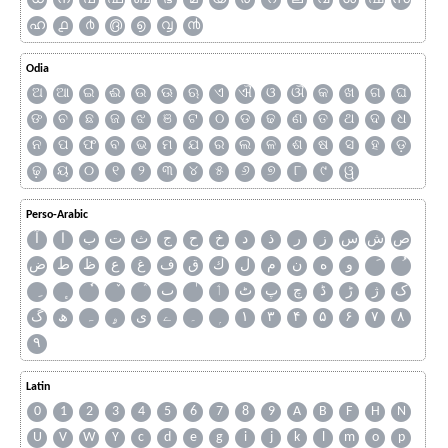
ഹ
൧
൪
൫
൭
൮
൯
Odia
ଅ
ଆ
ଇ
ଈ
ଉ
ଊ
ଋ
ଏ
ଐ
ଓ
ଔ
କ
ଖ
ଗ
ଘ
ଙ
ଚ
ଛ
ଜ
ଝ
ଞ
ଟ
ଠ
ଡ
ଢ
ଣ
ତ
ଥ
ଦ
ଧ
ନ
ପ
ଫ
ବ
ଭ
ମ
ଯ
ର
ଲ
ଳ
ଶ
ଷ
ସ
ହ
ଡ଼
ଢ଼
ୟ
୦
୧
୨
୩
୪
୫
୬
୭
୮
୯
ୱ
Perso-Arabic
ص
ش
س
ز
ر
ذ
د
خ
ح
ج
ث
ت
ب
ا
آ
و
ه
ن
م
ل
ك
ق
ف
غ
ع
ظ
ط
ض
ک
ژ
ڑ
ڈ
چ
پ
ٹ
ٲ
ٮ
گ
ھ
ہ
ۄ
ی
ے
۔
۱
۳
۴
۵
۶
۷
۸
۹
Latin
0
1
2
3
4
5
6
7
8
9
A
B
F
H
N
U
V
W
Y
c
d
e
g
i
j
k
l
m
o
p