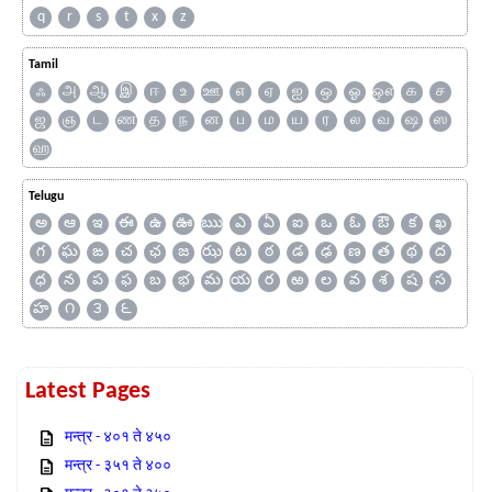
q
r
s
t
x
z
Tamil
ஃ
அ
ஆ
இ
ஈ
உ
ஊ
எ
ஏ
ஐ
ஒ
ஓ
ஔ
க
ச
ஜ
ஞ
ட
ண
த
ந
ன
ப
ம
ய
ர
ல
வ
ஷ
ஸ
ஹ
Telugu
అ
ఆ
ఇ
ఈ
ఉ
ఊ
ఋ
ఎ
ఏ
ఐ
ఒ
ఓ
ఔ
క
ఖ
గ
ఘ
ఙ
చ
ఛ
జ
ఝ
ట
ఠ
డ
ఢ
ణ
త
థ
ద
ధ
న
ప
ఫ
బ
భ
మ
య
ర
ఱ
ల
వ
శ
ష
స
హ
౧
౩
౬
Latest Pages
मन्त्र - ४०१ ते ४५०
मन्त्र - ३५१ ते ४००