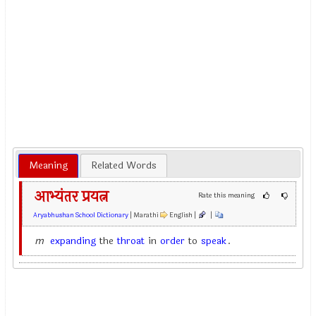
Meaning
Related Words
आभ्यंतर प्रयत्न
Rate this meaning
Aryabhushan School Dictionary
| Marathi
English |
|
m
expanding
the
throat
in
order
to
speak
.