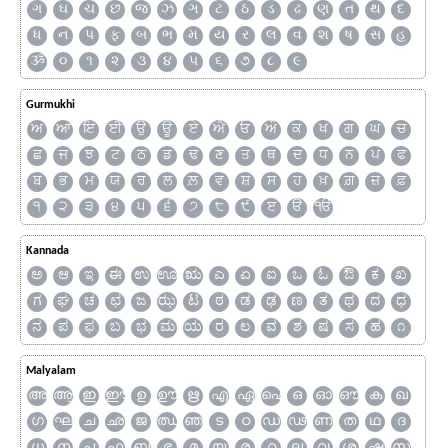
ગ
ઘ
ચ
છ
જ
ઝ
ઞ
ટ
ઠ
ડ
ઢ
ણ
ત
થ
દ
ધ
ન
પ
ફ
બ
ભ
મ
ય
ર
લ
વ
શ
ષ
સ
હ
ૐ
૦
૧
૨
૩
૪
૫
૬
૭
૮
૯
Gurmukhi
ਅ
ਆ
ਇ
ਈ
ਉ
ਊ
ਏ
ਐ
ਓ
ਔ
ਕ
ਖ
ਗ
ਘ
ਚ
ਛ
ਜ
ਝ
ਟ
ਠ
ਡ
ਢ
ਣ
ਤ
ਥ
ਦ
ਧ
ਨ
ਪ
ਫ
ਬ
ਭ
ਮ
ਯ
ਰ
ਲ
ਲ਼
ਵ
ਸ਼
ਸ
ਹ
ਖ਼
ਗ਼
ਜ਼
ਫ਼
੧
੨
੩
੪
੫
੬
੭
੮
੯
ੲ
ੳ
ੴ
Kannada
ಅ
ಆ
ಇ
ಈ
ಉ
ಊ
ಋ
ಎ
ಏ
ಐ
ಒ
ಓ
ಔ
ಕ
ಖ
ಗ
ಘ
ಚ
ಛ
ಜ
ಝ
ಟ
ಠ
ಡ
ಢ
ಣ
ತ
ಥ
ದ
ಧ
ನ
ಪ
ಫ
ಬ
ಭ
ಮ
ಯ
ರ
ಲ
ವ
ಶ
ಷ
ಸ
ಹ
೧
Malyalam
അ
ആ
ഇ
ഈ
ഉ
ഊ
ഋ
എ
ഏ
ഐ
ഒ
ഓ
ഔ
ക
ഖ
ഗ
ഘ
ച
ഛ
ജ
ഝ
ഞ
ട
ഠ
ഡ
ഢ
ണ
ത
ഥ
ദ
ധ
ന
പ
ഫ
ബ
ഭ
മ
യ
ര
റ
ല
വ
ശ
ഷ
സ