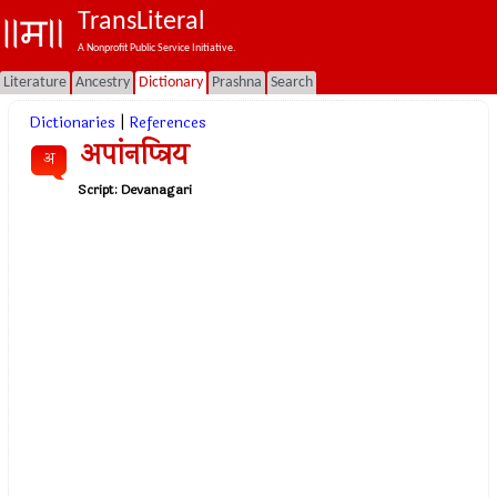
TransLiteral
A Nonprofit Public Service Initiative.
Literature
Ancestry
Dictionary
Prashna
Search
Dictionaries
|
References
अपांनप्त्रिय
अ
Script:
Devanagari