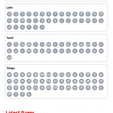
Latin
0
1
2
3
4
5
6
7
8
9
A
B
F
H
N
U
V
W
Y
c
d
e
g
i
j
k
l
m
o
p
q
r
s
t
x
z
Tamil
ஃ
அ
ஆ
இ
ஈ
உ
ஊ
எ
ஏ
ஐ
ஒ
ஓ
ஔ
க
ச
ஜ
ஞ
ட
ண
த
ந
ன
ப
ம
ய
ர
ல
வ
ஷ
ஸ
ஹ
Telugu
అ
ఆ
ఇ
ఈ
ఉ
ఊ
ఋ
ఎ
ఏ
ఐ
ఒ
ఓ
ఔ
క
ఖ
గ
ఘ
ఙ
చ
ఛ
జ
ఝ
ట
ఠ
డ
ఢ
ణ
త
థ
ద
ధ
న
ప
ఫ
బ
భ
మ
య
ర
ఱ
ల
వ
శ
ష
స
హ
౧
౩
౬