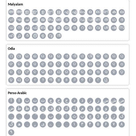
Malyalam
അ
ആ
ഇ
ഈ
ഉ
ഊ
ഋ
എ
ഏ
ഐ
ഒ
ഓ
ഔ
ക
ഖ
ഗ
ഘ
ച
ഛ
ജ
ഝ
ഞ
ട
ഠ
ഡ
ഢ
ണ
ത
ഥ
ദ
ധ
ന
പ
ഫ
ബ
ഭ
മ
യ
ര
റ
ല
വ
ശ
ഷ
സ
ഹ
൧
൪
൫
൭
൮
൯
Odia
ଅ
ଆ
ଇ
ଈ
ଉ
ଊ
ଋ
ଏ
ଐ
ଓ
ଔ
କ
ଖ
ଗ
ଘ
ଙ
ଚ
ଛ
ଜ
ଝ
ଞ
ଟ
ଠ
ଡ
ଢ
ଣ
ତ
ଥ
ଦ
ଧ
ନ
ପ
ଫ
ବ
ଭ
ମ
ଯ
ର
ଲ
ଳ
ଶ
ଷ
ସ
ହ
ଡ଼
ଢ଼
ୟ
୦
୧
୨
୩
୪
୫
୬
୭
୮
୯
ୱ
Perso-Arabic
ص
ش
س
ز
ر
ذ
د
خ
ح
ج
ث
ت
ب
ا
آ
و
ه
ن
م
ل
ك
ق
ف
غ
ع
ظ
ط
ض
ک
ژ
ڑ
ڈ
چ
پ
ٹ
ٲ
ٮ
گ
ھ
ہ
ۄ
ی
ے
۔
۱
۳
۴
۵
۶
۷
۸
۹