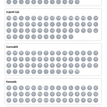
০
১
২
৩
৪
৫
৬
৭
৮
৯
ৰ
ৱ
Gujrati Lipi
અ
આ
ઇ
ઈ
ઉ
ઊ
ઋ
ઍ
એ
ઐ
ઑ
ઓ
ઔ
ક
ખ
ગ
ઘ
ચ
છ
જ
ઝ
ઞ
ટ
ઠ
ડ
ઢ
ણ
ત
થ
દ
ધ
ન
પ
ફ
બ
ભ
મ
ય
ર
લ
વ
શ
ષ
સ
હ
ૐ
૦
૧
૨
૩
૪
૫
૬
૭
૮
૯
Gurmukhi
ਅ
ਆ
ਇ
ਈ
ਉ
ਊ
ਏ
ਐ
ਓ
ਔ
ਕ
ਖ
ਗ
ਘ
ਚ
ਛ
ਜ
ਝ
ਟ
ਠ
ਡ
ਢ
ਣ
ਤ
ਥ
ਦ
ਧ
ਨ
ਪ
ਫ
ਬ
ਭ
ਮ
ਯ
ਰ
ਲ
ਲ਼
ਵ
ਸ਼
ਸ
ਹ
ਖ਼
ਗ਼
ਜ਼
ਫ਼
੧
੨
੩
੪
੫
੬
੭
੮
੯
ੲ
ੳ
ੴ
Kannada
ಅ
ಆ
ಇ
ಈ
ಉ
ಊ
ಋ
ಎ
ಏ
ಐ
ಒ
ಓ
ಔ
ಕ
ಖ
ಗ
ಘ
ಚ
ಛ
ಜ
ಝ
ಟ
ಠ
ಡ
ಢ
ಣ
ತ
ಥ
ದ
ಧ
ನ
ಪ
ಫ
ಬ
ಭ
ಮ
ಯ
ರ
ಲ
ವ
ಶ
ಷ
ಸ
ಹ
೧