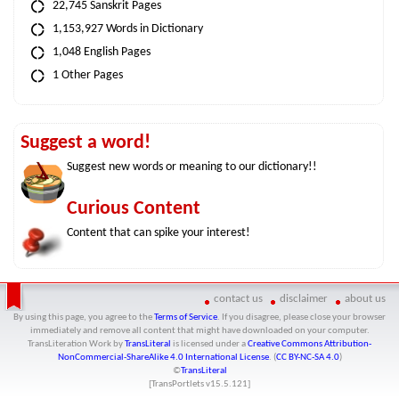
22,745 Sanskrit Pages
1,153,927 Words in Dictionary
1,048 English Pages
1 Other Pages
Suggest a word!
Suggest new words or meaning to our dictionary!!
Curious Content
Content that can spike your interest!
contact us
disclaimer
about us
By using this page, you agree to the
Terms of Service
. If you disagree, please close your browser
immediately and remove all content that might have downloaded on your computer.
TransLiteration Work
by
TransLiteral
is licensed under a
Creative Commons Attribution-
NonCommercial-ShareAlike 4.0 International License
. (
CC BY-NC-SA 4.0
)
©
TransLiteral
[TransPortlets v
15.5.121
]