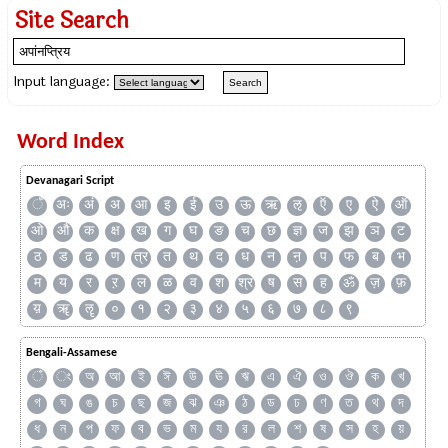
Site Search
Input language:
Word Index
Devanagari Script
ँ
अः
अं
अ
आ
इ
ई
उ
ऊ
ऋ
ऌ
ऍ
ए
ऐ
ऑ
ओ
औ
क
क्ष
ख
ग
घ
ङ
च
छ
ज्ञ
ज
झ
ञ
ट
ठ
ड
ढ
ण
त्र
त
थ
द
ध
न
ऩ
प
फ
ब
भ
म
य
र
ऱ
ल
ळ
व
श
श्र
ष
स
ह
ॐ
ज़
फ़
य़
ॠ
ॡ
०
१
२
३
४
५
६
७
८
९
Bengali-Assamese
ঁ
ং
অ
আ
ই
ঈ
উ
ঊ
ঋ
এ
ঐ
ও
ঔ
ক
খ
গ
ঘ
ঙ
চ
ছ
জ
ঝ
ঞ
ঠ
ড
ঢ
ণ
ত
থ
দ
ধ
ন
প
ফ
ব
ভ
ম
য
র
ল
শ
ষ
স
হ
য়