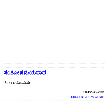
ಸಂತೋಷಮಯವಾದ
See : ಆನಂದಮಯ
RANDOM WORD
SUGGEST A NEW WORD!