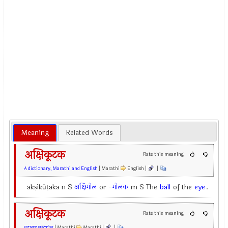
Meaning
Related Words
अक्षिकूटक
Rate this meaning
A dictionary, Marathi and English
| Marathi
English |
|
akṣikūṭaka n S
अक्षिगोल
or -
गोलक
m S The
ball
of the
eye
.
अक्षिकूटक
Rate this meaning
महाराष्ट्र शब्दकोश
| Marathi
Marathi |
|