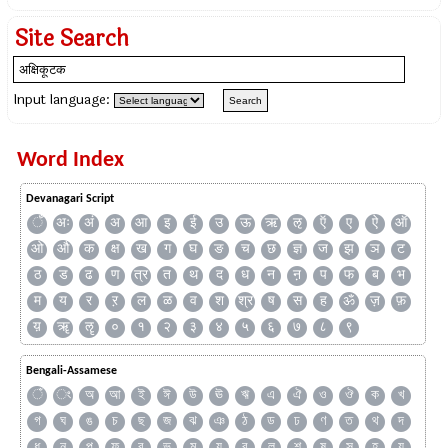
Site Search
Input language:
Word Index
Devanagari Script
ँ
अः
अं
अ
आ
इ
ई
उ
ऊ
ऋ
ऌ
ऍ
ए
ऐ
ऑ
ओ
औ
क
क्ष
ख
ग
घ
ङ
च
छ
ज्ञ
ज
झ
ञ
ट
ठ
ड
ढ
ण
त्र
त
थ
द
ध
न
ऩ
प
फ
ब
भ
म
य
र
ऱ
ल
ळ
व
श
श्र
ष
स
ह
ॐ
ज़
फ़
य़
ॠ
ॡ
०
१
२
३
४
५
६
७
८
९
Bengali-Assamese
ঁ
ং
অ
আ
ই
ঈ
উ
ঊ
ঋ
এ
ঐ
ও
ঔ
ক
খ
গ
ঘ
ঙ
চ
ছ
জ
ঝ
ঞ
ঠ
ড
ঢ
ণ
ত
থ
দ
ধ
ন
প
ফ
ব
ভ
ম
য
র
ল
শ
ষ
স
হ
য়