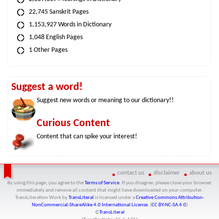
22,745 Sanskrit Pages
1,153,927 Words in Dictionary
1,048 English Pages
1 Other Pages
Suggest a word!
Suggest new words or meaning to our dictionary!!
Curious Content
Content that can spike your interest!
contact us
disclaimer
about us
By using this page, you agree to the
Terms of Service
. If you disagree, please close your browser
immediately and remove all content that might have downloaded on your computer.
TransLiteration Work
by
TransLiteral
is licensed under a
Creative Commons Attribution-
NonCommercial-ShareAlike 4.0 International License
. (
CC BY-NC-SA 4.0
)
©
TransLiteral