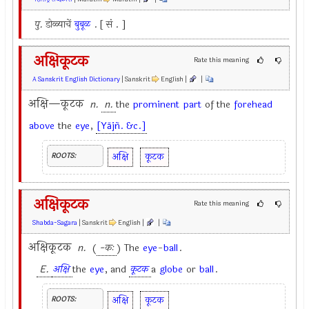
पु.
डोळ्याचें
बुबूळ
. [ सं . ]
अक्षिकूटक
Rate this meaning
A Sanskrit English Dictionary
| Sanskrit
English |
|
अक्षि—कूटक
n.
n.
the
prominent
part
of the
forehead
above
the
eye
,
[Yājñ. &c.]
अक्षि
कूटक
ROOTS:
अक्षिकूटक
Rate this meaning
Shabda-Sagara
| Sanskrit
English |
|
अक्षिकूटक
n.
(
-कः
) The
eye
-
ball
.
E.
अक्षि
the
eye
, and
कूटक
a
globe
or
ball
.
अक्षि
कूटक
ROOTS: