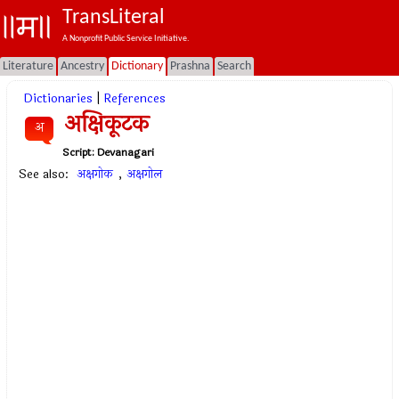
TransLiteral
A Nonprofit Public Service Initiative.
Literature
Ancestry
Dictionary
Prashna
Search
Dictionaries
|
References
अक्षिकूटक
अ
Script:
Devanagari
See also:
अक्षगोक
,
अक्षगोल