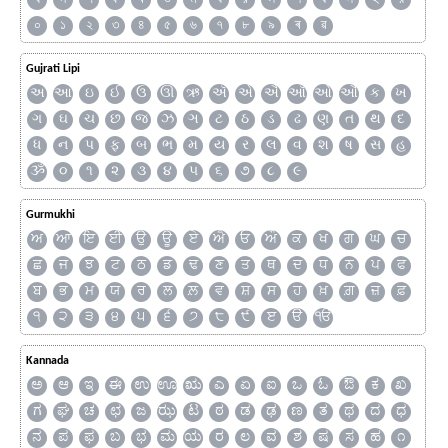
০
১
২
৩
৪
৫
৬
৭
৮
৯
ৰ
ৱ
Gujrati Lipi
અ
આ
ઇ
ઈ
ઉ
ઊ
ઋ
ઍ
એ
ઐ
ઑ
ઓ
ઔ
ક
ખ
ગ
ઘ
ચ
છ
જ
ઝ
ઞ
ટ
ઠ
ડ
ઢ
ણ
ત
થ
દ
ધ
ન
પ
ફ
બ
ભ
મ
ય
ર
લ
વ
શ
ષ
સ
હ
ૐ
૦
૧
૨
૩
૪
૫
૬
૭
૮
૯
Gurmukhi
ਅ
ਆ
ਇ
ਈ
ਉ
ਊ
ਏ
ਐ
ਓ
ਔ
ਕ
ਖ
ਗ
ਘ
ਚ
ਛ
ਜ
ਝ
ਟ
ਠ
ਡ
ਢ
ਣ
ਤ
ਥ
ਦ
ਧ
ਨ
ਪ
ਫ
ਬ
ਭ
ਮ
ਯ
ਰ
ਲ
ਲ਼
ਵ
ਸ਼
ਸ
ਹ
ਖ਼
ਗ਼
ਜ਼
ਫ਼
੧
੨
੩
੪
੫
੬
੭
੮
੯
ੲ
ੳ
ੴ
Kannada
ಅ
ಆ
ಇ
ಈ
ಉ
ಊ
ಋ
ಎ
ಏ
ಐ
ಒ
ಓ
ಔ
ಕ
ಖ
ಗ
ಘ
ಚ
ಛ
ಜ
ಝ
ಟ
ಠ
ಡ
ಢ
ಣ
ತ
ಥ
ದ
ಧ
ನ
ಪ
ಫ
ಬ
ಭ
ಮ
ಯ
ರ
ಲ
ವ
ಶ
ಷ
ಸ
ಹ
೧