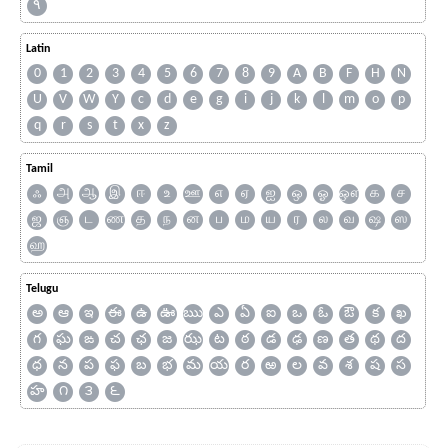
۹
Latin
0
1
2
3
4
5
6
7
8
9
A
B
F
H
N
U
V
W
Y
c
d
e
g
i
j
k
l
m
o
p
q
r
s
t
x
z
Tamil
ஃ
அ
ஆ
இ
ஈ
உ
ஊ
எ
ஏ
ஐ
ஒ
ஓ
ஔ
க
ச
ஜ
ஞ
ட
ண
த
ந
ன
ப
ம
ய
ர
ல
வ
ஷ
ஸ
ஹ
Telugu
అ
ఆ
ఇ
ఈ
ఉ
ఊ
ఋ
ఎ
ఏ
ఐ
ఒ
ఓ
ఔ
క
ఖ
గ
ఘ
ఙ
చ
ఛ
జ
ఝ
ట
ఠ
డ
ఢ
ణ
త
థ
ద
ధ
న
ప
ఫ
బ
భ
మ
య
ర
ఱ
ల
వ
శ
ష
స
హ
౧
౩
౬