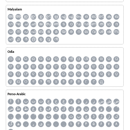
Malyalam
അ
ആ
ഇ
ഈ
ഉ
ഊ
ഋ
എ
ഏ
ഐ
ഒ
ഓ
ഔ
ക
ഖ
ഗ
ഘ
ച
ഛ
ജ
ഝ
ഞ
ട
ഠ
ഡ
ഢ
ണ
ത
ഥ
ദ
ധ
ന
പ
ഫ
ബ
ഭ
മ
യ
ര
റ
ല
വ
ശ
ഷ
സ
ഹ
൧
൪
൫
൭
൮
൯
Odia
ଅ
ଆ
ଇ
ଈ
ଉ
ଊ
ଋ
ଏ
ଐ
ଓ
ଔ
କ
ଖ
ଗ
ଘ
ଙ
ଚ
ଛ
ଜ
ଝ
ଞ
ଟ
ଠ
ଡ
ଢ
ଣ
ତ
ଥ
ଦ
ଧ
ନ
ପ
ଫ
ବ
ଭ
ମ
ଯ
ର
ଲ
ଳ
ଶ
ଷ
ସ
ହ
ଡ଼
ଢ଼
ୟ
୦
୧
୨
୩
୪
୫
୬
୭
୮
୯
ୱ
Perso-Arabic
ص
ش
س
ز
ر
ذ
د
خ
ح
ج
ث
ت
ب
ا
آ
و
ه
ن
م
ل
ك
ق
ف
غ
ع
ظ
ط
ض
ک
ژ
ڑ
ڈ
چ
پ
ٹ
ٲ
ٮ
گ
ھ
ہ
ۄ
ی
ے
۔
۱
۳
۴
۵
۶
۷
۸