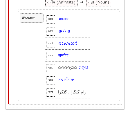
सजीव (Animate)
➜
संज्ञा (Noun)
Wordnet:
রামগঙ্গরা
ben
रामगंगरा
hin
രാംഗംഗര്‍
mal
रामगंगा
mar
ରାମଗଙ୍ଗରା
ପକ୍ଷୀ
ori
ਰਾਮਗੰਗਰਾ
pan
رام گنگرا , گنگرا
urd