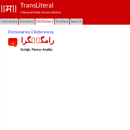
TransLiteral
A Nonprofit Public Service Initiative.
Literature
Ancestry
Dictionary
Prashna
Search
Dictionaries
|
References
رامگنٛگرا
ر
Script:
Perso-Arabic