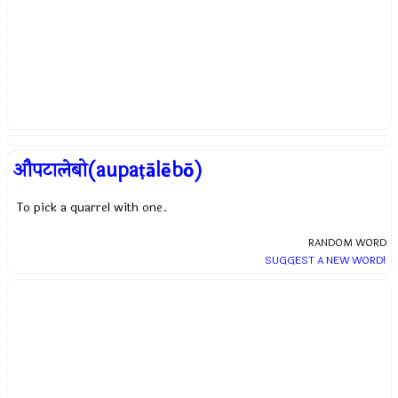
औपटालेबो(aupaṭālēbō)
To pick a quarrel with one.
RANDOM WORD
SUGGEST A NEW WORD!