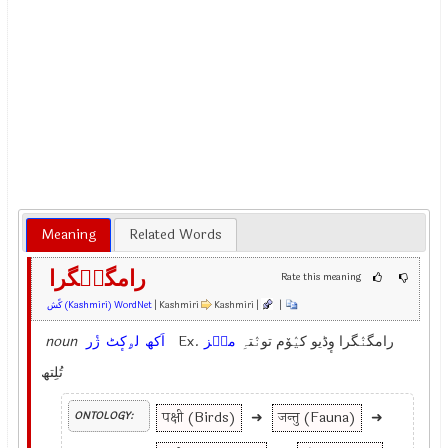
Meaning
Related Words
رامگنٛگرا
Rate this meaning
کًش (Kashmiri) WordNet
| Kashmiri
Kashmiri |
|
noun
ژٔر
لۄکٕٹ
اَکھ
Ex.
منٛز
رامگنٛگرا وٕڈیو کیٛوٚم تونٛتہِ
تُلِتھ
पक्षी (Birds)
➜
जन्तु (Fauna)
➜
ONTOLOGY: