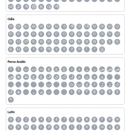
ഹ
൧
൪
൫
൭
൮
൯
Odia
ଅ
ଆ
ଇ
ଈ
ଉ
ଊ
ଋ
ଏ
ଐ
ଓ
ଔ
କ
ଖ
ଗ
ଘ
ଙ
ଚ
ଛ
ଜ
ଝ
ଞ
ଟ
ଠ
ଡ
ଢ
ଣ
ତ
ଥ
ଦ
ଧ
ନ
ପ
ଫ
ବ
ଭ
ମ
ଯ
ର
ଲ
ଳ
ଶ
ଷ
ସ
ହ
ଡ଼
ଢ଼
ୟ
୦
୧
୨
୩
୪
୫
୬
୭
୮
୯
ୱ
Perso-Arabic
ص
ش
س
ز
ر
ذ
د
خ
ح
ج
ث
ت
ب
ا
آ
و
ه
ن
م
ل
ك
ق
ف
غ
ع
ظ
ط
ض
ک
ژ
ڑ
ڈ
چ
پ
ٹ
ٲ
ٮ
گ
ھ
ہ
ۄ
ی
ے
۔
۱
۳
۴
۵
۶
۷
۸
۹
Latin
0
1
2
3
4
5
6
7
8
9
A
B
F
H
N
U
V
W
Y
c
d
e
g
i
j
k
l
m
o
p