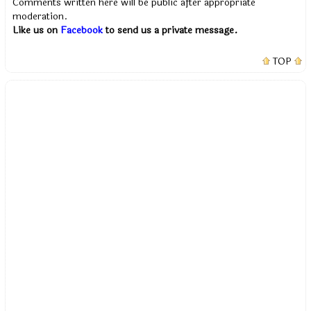
Comments written here will be public after appropriate
moderation.
Like us on
Facebook
to send us a private message.
TOP