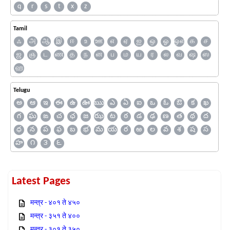
q
r
s
t
x
z
Tamil
ஃ
அ
ஆ
இ
ஈ
உ
ஊ
எ
ஏ
ஐ
ஒ
ஓ
ஔ
க
ச
ஜ
ஞ
ட
ண
த
ந
ன
ப
ம
ய
ர
ல
வ
ஷ
ஸ
ஹ
Telugu
అ
ఆ
ఇ
ఈ
ఉ
ఊ
ఋ
ఎ
ఏ
ఐ
ఒ
ఓ
ఔ
క
ఖ
గ
ఘ
ఙ
చ
ఛ
జ
ఝ
ట
ఠ
డ
ఢ
ణ
త
థ
ద
ధ
న
ప
ఫ
బ
భ
మ
య
ర
ఱ
ల
వ
శ
ష
స
హ
౧
౩
౬
Latest Pages
मन्त्र - ४०१ ते ४५०
मन्त्र - ३५१ ते ४००
मन्त्र - ३०१ ते ३५०