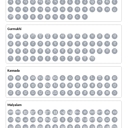
ગ
ઘ
ચ
છ
જ
ઝ
ઞ
ટ
ઠ
ડ
ઢ
ણ
ત
થ
દ
ધ
ન
પ
ફ
બ
ભ
મ
ય
ર
લ
વ
શ
ષ
સ
હ
ૐ
૦
૧
૨
૩
૪
૫
૬
૭
૮
૯
Gurmukhi
ਅ
ਆ
ਇ
ਈ
ਉ
ਊ
ਏ
ਐ
ਓ
ਔ
ਕ
ਖ
ਗ
ਘ
ਚ
ਛ
ਜ
ਝ
ਟ
ਠ
ਡ
ਢ
ਣ
ਤ
ਥ
ਦ
ਧ
ਨ
ਪ
ਫ
ਬ
ਭ
ਮ
ਯ
ਰ
ਲ
ਲ਼
ਵ
ਸ਼
ਸ
ਹ
ਖ਼
ਗ਼
ਜ਼
ਫ਼
੧
੨
੩
੪
੫
੬
੭
੮
੯
ੲ
ੳ
ੴ
Kannada
ಅ
ಆ
ಇ
ಈ
ಉ
ಊ
ಋ
ಎ
ಏ
ಐ
ಒ
ಓ
ಔ
ಕ
ಖ
ಗ
ಘ
ಚ
ಛ
ಜ
ಝ
ಟ
ಠ
ಡ
ಢ
ಣ
ತ
ಥ
ದ
ಧ
ನ
ಪ
ಫ
ಬ
ಭ
ಮ
ಯ
ರ
ಲ
ವ
ಶ
ಷ
ಸ
ಹ
೧
Malyalam
അ
ആ
ഇ
ഈ
ഉ
ഊ
ഋ
എ
ഏ
ഐ
ഒ
ഓ
ഔ
ക
ഖ
ഗ
ഘ
ച
ഛ
ജ
ഝ
ഞ
ട
ഠ
ഡ
ഢ
ണ
ത
ഥ
ദ
ധ
ന
പ
ഫ
ബ
ഭ
മ
യ
ര
റ
ല
വ
ശ
ഷ
സ