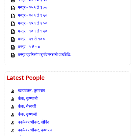
मन्त्र - २५१ ते ३००
मन्त्र - २०१ ते २५०
मन्त्र - १५१ ते २००
मन्त्र - १०१ ते १५०
मन्त्र - ५१ ते १००
मन्त्र - १ ते ५०
मन्त्र प्रतिलोम दुर्गासप्तशती पाठविधिः
Latest People
खटावकर, कृष्णराव
कंक, कृष्णाजी
कंक, येसाजी
कंक, कृष्णजी
काळे बसणीकर, गोविंद
काळे बसणीकर, कृष्णराव