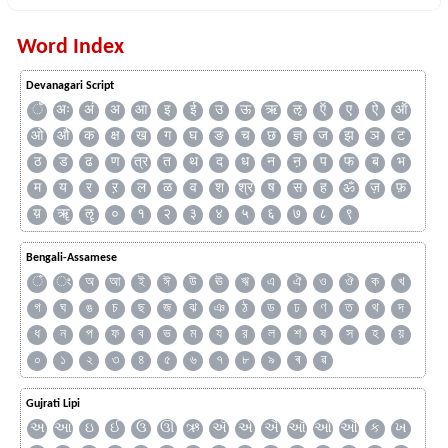
Word Index
Devanagari Script
ँ
अः
अं
अ
आ
इ
ई
उ
ऊ
ऋ
ऌ
ऍ
ए
ऐ
ऑ
ओ
औ
क
क्ष
ख
ग
घ
ङ
च
छ
ज्ञ
ज
झ
ञ
ट
ठ
ड
ढ
ण
त्र
त
थ
द
ध
न
ऩ
प
फ
ब
भ
म
य
र
ऱ
ल
ळ
व
श
श्र
ष
स
ह
ॐ
ज़
फ़
य़
ॠ
ॡ
०
१
२
३
४
५
६
७
८
९
Bengali-Assamese
ঁ
ং
অ
আ
ই
ঈ
উ
ঊ
ঋ
এ
ঐ
ও
ঔ
ক
খ
গ
ঘ
ঙ
চ
ছ
জ
ঝ
ঞ
ঠ
ড
ঢ
ণ
ত
থ
দ
ধ
ন
প
ফ
ব
ভ
ম
য
র
ল
শ
ষ
স
হ
য়
০
১
২
৩
৪
৫
৬
৭
৮
৯
ৰ
ৱ
Gujrati Lipi
અ
આ
ઇ
ઈ
ઉ
ઊ
ઋ
ઍ
એ
ઐ
ઑ
ઓ
ઔ
ક
ખ