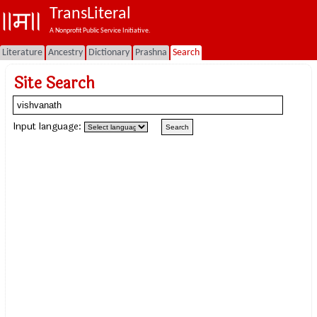
TransLiteral
A Nonprofit Public Service Initiative.
Literature
Ancestry
Dictionary
Prashna
Search
Site Search
Input language: