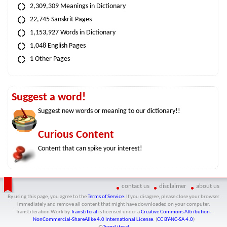
2,309,309 Meanings in Dictionary
22,745 Sanskrit Pages
1,153,927 Words in Dictionary
1,048 English Pages
1 Other Pages
Suggest a word!
Suggest new words or meaning to our dictionary!!
Curious Content
Content that can spike your interest!
contact us
disclaimer
about us
By using this page, you agree to the
Terms of Service
. If you disagree, please close your browser
immediately and remove all content that might have downloaded on your computer.
TransLiteration Work
by
TransLiteral
is licensed under a
Creative Commons Attribution-
NonCommercial-ShareAlike 4.0 International License
. (
CC BY-NC-SA 4.0
)