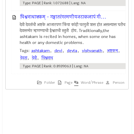
Type: PAGE | Rank: 1.072688 | Lang: NA
विश्वनाथाष्टकम् - गङ्गातरंगरमणीयजटाकलापं गौ...
देवी देवतांची अष्टके आजारपण किंवा कांही घरगुती त्रास होत असल्यास घरीच
देवासमोर म्हणण्याची ईश्वराची स्तुती होय. Traditionally,the
ashtakam is recited in homes, when some one has
health or any domestic problems.
Tags:
ashtakam
,
devi
,
devta
,
vishvanath
,
अष्टकम्‌
,
देवता
,
देवी
,
विश्वनाथ
Type: PAGE | Rank: 0.8939063 | Lang: NA
Folder
Page
Word/Phrase
Person