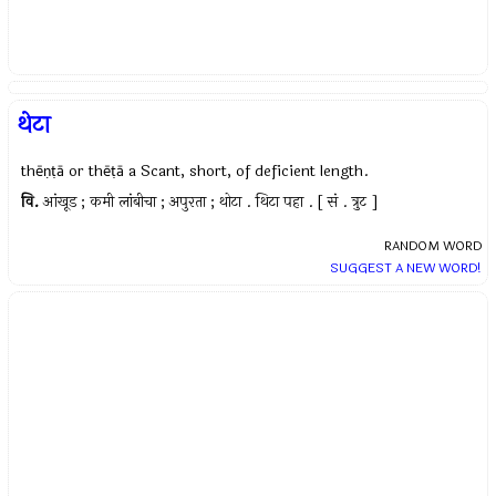
थेटा
thēṇṭā or thēṭā a Scant, short, of deficient length.
वि.
आंखूड ; कमी लांबीचा ; अपुरता ; थोटा . थिटा पहा . [ सं . त्रुट ]
RANDOM WORD
SUGGEST A NEW WORD!