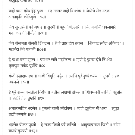
भेदबुद्धि कैची तेथे ॥८४॥
नाही काम क्रोध द्वंद्व दुःख ॥ मद मत्सर नाही निःशंक ॥ जेथींचे गोड उदक ॥
अमृताहूनि कोटिगुणे ॥८५॥
जेथे सुरतरूंची वने अपारे ॥ सुरभींची बहुत खिल्लारे ॥ चिंतामणींची धवलागारे ॥
भक्ताकारणे निर्मिली ॥८६॥
जेथे वोसणता बोलती शिवदास ॥ ते ते प्राप्त होय तयास ॥ शिवपद सर्वदा अविनाश ॥
महानंदा तेथे पावली ॥८७॥
हे कथा परम सुरस ॥ पराशर सांगे भद्रसेनास ॥ म्हणे हे कुमर दोघे निःशेष ॥
कुक्कुट मर्कट पूर्वींचे ॥८८॥
कंठी रुद्राक्षधारण ॥ भाळी विभूति चर्चून ॥ त्याचि पूर्वपुण्येकरून ॥ सुधर्म तारक
उपजले ॥८९॥
हे पुढे राज्य करतील निर्दोष ॥ बत्तीस लक्षणी डोळस ॥ शिवभजनी लाविती बहुतांस
॥ उद्धरितील तुम्हांते ॥९०॥
अमात्यसहित भद्रसेन ॥ गुरूसी घाली लोटांगण ॥ म्हणे इतुकेन मी धन्य ॥ सुपुत्र
उदरी जन्मले ॥९१॥
भद्रसेन बोलत पुढती ॥ हे राज्य किती वर्षै करिती ॥ आयुष्यप्रमाण किती ॥ सांगा
यथार्थ गुरुवर्या ॥९२॥