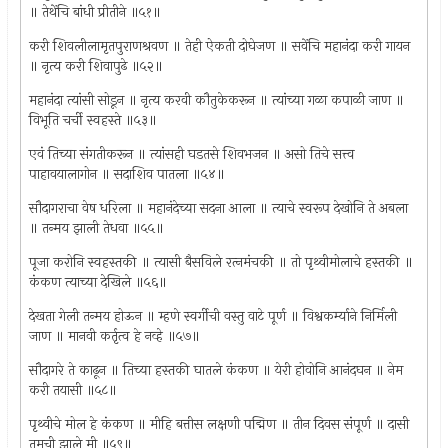
॥ तेथेंचि बांधी प्रीतीने ॥५१॥
करी शिवलीलामृतपुराणश्रवण ॥ तेही ऐकती दोघेजण ॥ सवेंचि महानंदा करी गायन
॥ नृत्य करी शिवापुढे ॥५२॥
महानंदा त्यांसी सोडून ॥ नृत्य करवी कौतुकेकरून ॥ त्यांच्या गळा कपाळी जाण ॥
विभूति चर्ची स्वहस्ते ॥५३॥
एवं तिच्या संगतीकरून ॥ त्यांसही घडतसे शिवभजन ॥ असो तिचे सत्त्व
पाहावयालागोन ॥ सदाशिव पातला ॥५४॥
सौदागराचा वेष धरिला ॥ महानंदेच्या सदना आला ॥ त्याचे स्वरूप देखोनि ते अबला
॥ तन्मय झाली तेधवा ॥५५॥
पूजा करोनि स्वहस्तकी ॥ त्यासी बैसविले रत्‍नमंचकी ॥ तो पृथ्वीमोलाचे हस्तकी ॥
कंकण त्याच्या देखिले ॥५६॥
देखता गेली तन्मय होऊन ॥ म्हणे स्वर्गीची वस्तु वाटे पूर्ण ॥ विश्वकर्म्याने निर्मिली
जाण ॥ मानवी कर्तृत्व हे नव्हे ॥५७॥
सौदागरे ते काढून ॥ तिच्या हस्तकी घातले कंकण ॥ येरी होवोनि आनंदघन ॥ नेम
करी तयासी ॥५८॥
पृथ्वीचे मोल हे कंकण ॥ मीहि बत्तीस लक्षणी पद्मिण ॥ तीन दिवस संपूर्ण ॥ दासी
तुमची झाले मी ॥५९॥