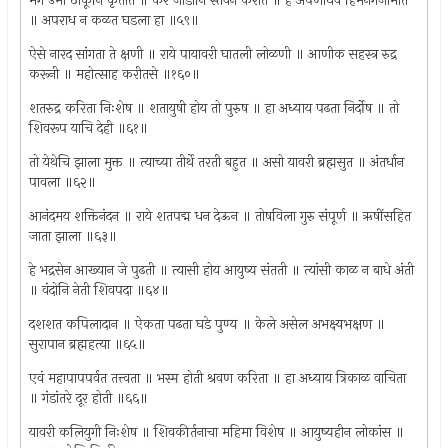
मग उभा ठाकूनि कृतांत ॥ कर जोडोनि स्तवन करीत ॥ हे अपर्णाधव हिमनगजामात
॥ अपराध न कळत घडला हा ॥५९॥
ऐसे नारद सांगता ते क्षणी ॥ राये पायावरी घातली लोळणी ॥ आणीक सहस्त्र रुद्र
करूनी ॥ महोत्साह करीतसे ॥१६०॥
शतरुद्र करिता निःशेष ॥ शतायुषी होय तो पुरुष ॥ हा अध्याय पढता निर्दोष ॥ तो
शिवरूप याचि देही ॥६१॥
तो येथेचि झाला मुक्त ॥ त्याच्या तीर्थे तरती बहुत ॥ असो यावरी ब्रह्मसुत ॥ अंतर्धान
पावला ॥६२॥
आनंदमय शक्तिनंदन ॥ राये शतपद्म धन देऊन ॥ तोषविला गुरु संपूर्ण ॥ ऋषींसहित
जाता झाला ॥६३॥
हे भद्रसेन आख्यान जे पुढती ॥ त्यासी होय आयुष्य संतती ॥ त्यांसी काळ न बाधे अंती
॥ वंदोनि नेती शिवपदा ॥६४॥
दशशत कपिलादान ॥ ऐकता पढता घडे पुण्य ॥ केले असेल अभक्ष्यभक्षण ॥
सुरापान ब्रह्महत्या ॥६५॥
एवं महापापपर्वत तत्त्वता ॥ भस्म होती श्रवण करिता ॥ हा अध्याय त्रिकाळ वाचिता
॥ गंडांतरे दूर होती ॥६६॥
यावरी कलियुगी निःशेष ॥ शिवकीर्तनाचा महिमा विशेष ॥ आयुष्यहीन लोकांस ॥