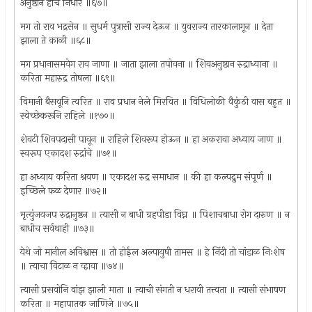
अनुष्ठान हेचि निर्धारे ॥६७॥
मग तो राव भद्रसेन ॥ सुधर्म पुत्रासी राज्य देऊन ॥ युवराज्य तारकालागून ॥ देता
झाला ते काळी ॥६८॥
मग प्रधानासमवेग राव जाणा ॥ जाता झाला तपोवना ॥ शिवअनुष्ठान रुद्राध्याना ॥
करिता महारुद्र तोषला ॥६९॥
विमानी बैसवूनि त्वरित ॥ राव प्रधान नेले मिरवित ॥ विधिलोकी वैकुंठी वास बहुत ॥
स्वेच्छेकरूनि राहिले ॥१७०॥
शेवटी शिवपदासी पावून ॥ राहिले शिवरूप होऊन ॥ हा अकरावा अध्याय जाण ॥
स्वरूप एकादश रुद्रांचे ॥७१॥
हा अध्याय करिता श्रवण ॥ एकादश रुद्र समाधान ॥ की हा कल्पद्रुम संपूर्ण ॥
इच्छिले फळ देणार ॥७२॥
मृत्युंजयजप रुद्रानुष्ठन ॥ त्यासी न बाधी ग्रहपीडा विघ्न ॥ पिशाचबाधा रोग दारुण ॥ न
बाधीच सर्वथाही ॥७३॥
येथे जो मानील अविश्वास ॥ तो होईल अल्पायुषी तामस ॥ हे निंदी तो चांडाळ निःशेष
॥ त्याचा विटाळ न व्हावा ॥७४॥
त्यासी प्रसवोनि वांझ झाली माता ॥ त्याची संगती न धरावी तत्त्वता ॥ त्यासी संभाषण
करिता ॥ महापातक जाणिजे ॥७५॥