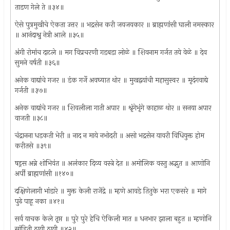
ताडण गेले ते ॥३४॥
ऐसे पुत्रमुखीचे ऐकता उत्तर ॥ भद्रसेन करी जयजयकार ॥ ब्राह्मणांसी घाली नमस्कार
॥ आनंदाश्रु नेत्री आले ॥३५॥
अंगी रोमांच दाटले ॥ मग विप्रचरणी गडबडा लोळे ॥ शिवनाम गर्जत तये वेळे ॥ देव
सुमने वर्षती ॥३६॥
अनेक वाद्यांचे गजर ॥ डंक गर्जे अवघ्यात थोर ॥ मुखद्वयांची महासुस्वर ॥ मृदंगवाद्ये
गर्जती ॥३७॥
अनेक वाद्यांचे गजर ॥ शिवलीला गाती अपार ॥ श्रृंगेभृंगे काहाळ थोर ॥ सनया अपार
वाजती ॥३८॥
चंद्रानना धडकती भेरी ॥ नाद न माये नभोदरी ॥ असो भद्रसेन यावरी विधियुक्त होम
करीतसे ॥३९॥
षड्रस अन्ने शोभिवंत ॥ अलंकार दिव्य वस्त्रे देत ॥ अमोलिक वस्तु अद्भुत ॥ आणोनि
अर्पी ब्राह्मणांसी ॥१४०॥
दक्षिणेलागी भांडारे ॥ मुक्त केली राजेंद्रे ॥ म्हणे आवडे तितुके भरा एकसरे ॥ मागे
पुढे पाहू नका ॥४१॥
सर्व याचक केले तृप्त ॥ पुरे पुरे हेचि ऐकिली मात ॥ धनभार झाला बहुत ॥ म्हणोनि
सांडिती ठायी ठायी ॥४२॥