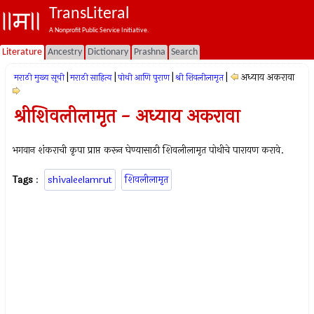
TransLiteral
A Nonprofit Public Service Initiative.
Literature
Ancestry
Dictionary
Prashna
Search
|
|
|
|
अध्याय अकरावा
मराठी मुख्य सूची
मराठी साहित्य
पोथी आणि पुराण
श्री शिवलीलामृत
श्रीशिवलीलामृत - अध्याय अकरावा
भगवान शंकराची कृपा प्राप्त करून घेण्यासाठी शिवलीलामृत पोथीचे पारायण करावे.
Tags
:
shivaleelamrut
शिवलीलामृत