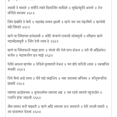
तयासी ते मानले ॥ सवेंचि त्याने दिव्यलिंग काढिले ॥ सूर्यप्रभेहूनि आगळे ॥ तेज
वर्णिले नवजाय ॥६०॥
लिंग देखोनि ते वेळी ॥ महानंदा तन्मय झाली ॥ म्हणे जय जय चंद्रमौळी ॥ म्हणोनी
वंदी लिंगाते ॥६१॥
म्हणे या लिंगाच्या प्रभेवरूनी ॥ कोटि कंकणे टाकावी ओवाळूनी ॥ सौदागर म्हणे
महानंदेलागूनी ॥ लिंग ठेवी जतन हे ॥६२॥
म्हणे या लिंगापाशी माझा प्राण ॥ भंगले की गेले दग्ध होऊन ॥ तरी मी अग्निप्रवेश
करीन ॥ महाकठीण व्रत माझे ॥६३॥
येरीने अवश्य म्हणोन ॥ ठेविले नृत्यागारी नेऊन ॥ मग दोघे करिती शयन ॥ रत्नखचित
मंचकी ॥६४॥
तिचे कैसे आहे सत्त्व ॥ धैर्य पाहे सदाशिव ॥ भक्त तारावया अभिनव ॥ कौतुकचरित्र
दाखवी ॥६५॥
त्याच्या आज्ञेकरून ॥ नृत्यशाळेस लागला अग्न ॥ जन धावो लागले चहूकडोन ॥
एकचि हांक जाहली ॥६६॥
तीस सावध करी मदनारी ॥ म्हणे अग्नि लागला ऊठ लवकरी ॥ येरी उठली घाबरी ॥
तव वातात्मज चेतला ॥६७॥