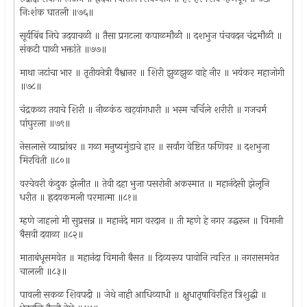
निःशंक घातली ॥७६॥
सूर्यबिंब निघे उदयाचळी ॥ तैसा प्रगटला कपाळमौळी ॥ दशभुज पंचवदन चंद्रमौळी ॥
संकटी पाळी भक्तांते ॥७७॥
माथा जटांचा भार ॥ तृतीयनेत्री वैश्वानर ॥ शिरी झुळझुळ वाहे नीर ॥ भयंकर महाजोगी
॥७८॥
चंद्रकळा तयाचे शिरी ॥ नीळकंठ खट्‌वांगधारी ॥ भस्म चर्चिले शरीरी ॥ गजचर्म
पांघुरला ॥७९॥
नेसलासे व्याघ्रांबर ॥ गळा मनुष्यमुंडाचे हार ॥ सर्वांग वेष्टित फणिवर ॥ दशभुजा
मिरविती ॥८०॥
वरचेवरी कंदुक झेलीत ॥ तेवी दहा भुजा पसरोनी अकस्मात ॥ महानंदेसी झेलूनि
धरीत ॥ ह्रदयकमली परमात्मा ॥८१॥
म्हणे जाहलो मी सुप्रसन्न ॥ महानंदे माग वरदान ॥ ती म्हणे हे नगर उद्धरून ॥ विमानी
बैसवी दयाळा ॥८२॥
माताबंधूसमवेत ॥ महानंदा विमानी बैसत ॥ दिव्यरूप पावोनि त्वरित ॥ नगरासमवेत
चालली ॥८३॥
पावली सकळ शिवपदी ॥ जेथे नाही आधिव्याधी ॥ क्षुधातृषाविरहित त्रिशुद्धी ॥