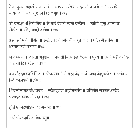
ते आपुल्या गृहासी न आणावे ॥ आपण त्यांच्या सदनासी न जावे ॥ ते त्यजावे
जीवेभावे ॥ जेवी सुशील हिंसकगृह ॥७६॥
जो प्रत्यक्ष भक्षितो विष ॥ जे मूर्ख बैसती त्याचे पंक्तीस ॥ त्यांसी मृत्यु आला या
गोष्टीस ॥ संदेह काही असेना ॥७७॥
असो सर्वभावे निश्चित ॥ अखंड पहावे शिवलीलामृत ॥ हे न घडे तरी त्वरित ॥ हा
अध्याय तरी वाचावा ॥७८॥
या अध्यायाचे करिता अनुष्ठान ॥ तयासी नित्य रुद्र केल्याचे पुण्य ॥ त्याचे घरी अनुदिन
॥ ब्रह्मानंद प्रगटेल ॥७९॥
अपर्णाह्रदयाब्जमिलिंद ॥ श्रीधरस्वामी तो ब्रह्मानंद ॥ जो जगदानंदमूळकंद ॥ अभंग न
विटे कालत्रयी ॥१८०॥
शिवलीलामृत ग्रंथ प्रचंड ॥ स्कंदपुराण ब्रह्मोत्तरखंड ॥ परिसोत सज्जन अखंड ॥
एकादशाध्याय गोड हा ॥१८१॥
इति एकादशोऽध्यायः समाप्तः ॥११॥
॥श्रीसांबसदाशिवार्पणमस्तु॥