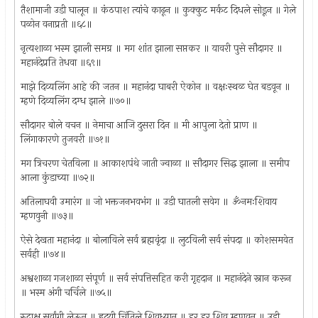
तैशामाजी उडी घालून ॥ कंठपाश त्यांचे काढून ॥ कुक्कुट मर्कट दिधले सोडून ॥ गेले
पळोन वनाप्रती ॥६८॥
नृत्यशाळा भस्म झाली समग्र ॥ मग शांत झाला सप्तकर ॥ यावरी पुसे सौदागर ॥
महानंदेप्रति तेधवा ॥६९॥
माझे दिव्यलिंग आहे की जतन ॥ महानंदा घाबरी ऐकोन ॥ वक्षःस्थळ घेत बडवून ॥
म्हणे दिव्यलिंग दग्ध झाले ॥७०॥
सौदागर बोले वचन ॥ नेमाचा आजि दुसरा दिन ॥ मी आपुला देतो प्राण ॥
लिंगाकारणे तुजवरी ॥७१॥
मग त्रिचरण चेतविला ॥ आकाशपंथे जाती ज्वाळा ॥ सौदागर सिद्ध झाला ॥ समीप
आला कुंडाच्या ॥७२॥
अतिलाघवी उमारंग ॥ जो भक्तजनभवभंग ॥ उडी घातली सवेग ॥ ॐनमःशिवाय
म्हणवुनी ॥७३॥
ऐसे देखता महानंदा ॥ बोलाविले सर्व ब्रह्मवृंदा ॥ लुटविली सर्व संपदा ॥ कोशसमवेत
सर्वही ॥७४॥
अश्वशाळा गजशाळा संपूर्ण ॥ सर्व संपत्तिसहित करी गृहदान ॥ महानंदेने स्नान करून
॥ भस्म अंगी चर्चिले ॥७५॥
रुद्राक्ष सर्वांगी लेऊन ॥ ह्रदयी चिंतिले शिवध्यान ॥ हर हर शिव म्हणवून ॥ उडी