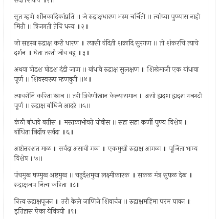
सदा शिवाचे ॥१॥
सूत म्हणे शौनकादिकांप्रति ॥ जे रुद्राक्षधारण भस्म चर्चिती ॥ त्यांच्या पुण्यास नाही
मिती ॥ त्रिजगती तेचि धन्य ॥२॥
जो सहस्त्र रुद्राक्ष करी धारण ॥ त्यासी वंदिती शक्रादि सुरगण ॥ तो शंकरचि त्याचे
दर्शन ॥ घेता तरती जीव बहू ॥३॥
अथवा षोडश षोडश दंडी जाण ॥ बांधावे रुद्राक्ष सुलक्षण ॥ शिखेमाजी एक बांधावा
पूर्ण ॥ शिवस्वरूप म्हणवुनी ॥४॥
त्यावरोनि करिता स्नान ॥ तरी त्रिवेणीस्नान केल्यासमान ॥ असो द्वादश द्वादश मनगटी
पूर्ण ॥ रुद्राक्ष बांधिजे आदरे ॥५॥
कंठी बांधावे बत्तीस ॥ मस्तकाभोवते चोवीस ॥ सहा सहा कर्णी पुण्य विशेष ॥
बांधिता निर्दोष सर्वदा ॥६॥
अष्टोत्तरशत माळ ॥ सर्वदा असावी गळा ॥ एकमुखी रुद्राक्ष आगळा ॥ पूजिता भाग्य
विशेष ॥७॥
पंचमुख षण्मुख अष्टमुख ॥ चतुर्दशमुख लक्ष्मीकारक ॥ सकळ मंत्र सुफळ देख ॥
रुद्राक्षजप नित्य करिता ॥८॥
नित्य रुद्राक्षपूजन ॥ तरी केले जाणिजे शिवार्चन ॥ रुद्राक्षमहिमा परम पावन ॥
इतिहास ऐका येविषयी ॥९॥