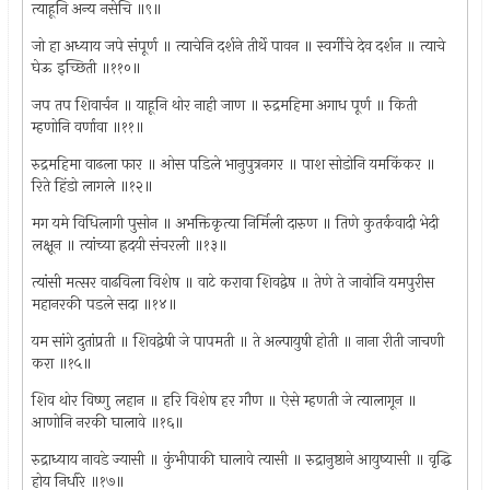
त्याहूनि अन्य नसेचि ॥९॥
जो हा अध्याय जपे संपूर्ण ॥ त्याचेनि दर्शने तीर्थे पावन ॥ स्वर्गीचे देव दर्शन ॥ त्याचे
घेऊ इच्छिती ॥११०॥
जप तप शिवार्चन ॥ याहूनि थोर नाही जाण ॥ रुद्रमहिमा अगाध पूर्ण ॥ किती
म्हणोनि वर्णावा ॥११॥
रुद्रमहिमा वाढला फार ॥ ओस पडिले भानुपुत्रनगर ॥ पाश सोडोनि यमकिंकर ॥
रिते हिंडो लागले ॥१२॥
मग यमे विधिलागी पुसोन ॥ अभक्तिकृत्या निर्मिली दारुण ॥ तिणे कुतर्कवादी भेदी
लक्षून ॥ त्यांच्या ह्रदयी संचरली ॥१३॥
त्यांसी मत्सर वाढविला विशेष ॥ वाटे करावा शिवद्वेष ॥ तेणे ते जावोनि यमपुरीस
महानरकी पडले सदा ॥१४॥
यम सांगे दुतांप्रती ॥ शिवद्वेषी जे पापमती ॥ ते अल्पायुषी होती ॥ नाना रीती जाचणी
करा ॥१५॥
शिव थोर विष्णु लहान ॥ हरि विशेष हर गौण ॥ ऐसे म्हणती जे त्यालागून ॥
आणोनि नरकी घालावे ॥१६॥
रुद्राध्याय नावडे ज्यासी ॥ कुंभीपाकी घालावे त्यासी ॥ रुद्रानुष्ठाने आयुष्यासी ॥ वृद्धि
होय निर्धारे ॥१७॥