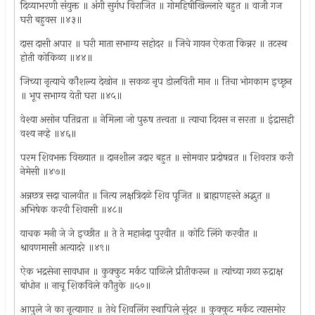
दिव्याभरणी संयुक्त ॥ अंगी सुगंध विराजित ॥ गोमहिषीखिल्लारे बहुत ॥ वाजी गज
घरी बहुवस ॥४३॥
दास दासी अपार ॥ घरी माता सभाग्य सहोदर ॥ जिचे गायन ऐकता किन्नर ॥ तटस्थ
होती कोकिळा ॥४४॥
जिच्या नृत्याचे कौशल्य देखोन ॥ सकळ नृप डोलविती मान ॥ तिचा भोगकाम इच्छून
॥ भूप सभाग्य येती घरा ॥४५॥
वेश्या असोन पतिव्रता ॥ नेमिला जो पुरुष तत्त्वता ॥ त्याचा दिवस न सरता ॥ इंद्रासही
वश्य नव्हे ॥४६॥
परम शिवभक्त विख्यात ॥ दानशील उदार बहुत ॥ सोमवार प्रदोषव्रत ॥ शिवरात्र करी
नेमेसी ॥४७॥
अन्नछत्र सदा चालवीत ॥ नित्य लक्षत्रिदळे शिव पूजित ॥ ब्राह्मणहस्ते अद्भुत ॥
अभिषेक करवी शिवासी ॥४८॥
याचक मनी जे जे इच्छीत ॥ ते ते महानंदा पुरवीत ॥ कोटि लिंगे करवीत ॥
श्रावणमासी अत्यादरे ॥४९॥
ऐक भद्रसेना सावधान ॥ कुक्कुट मर्कट पाळिले प्रीतीकरून ॥ त्यांच्या गळा रुद्राक्ष
बांधोन ॥ नाचू शिकविले कौतुके ॥५०॥
आपुले जे का नृत्यागार ॥ तेथे शिवलिंग स्थापिले सुंदर ॥ कुक्कुट मर्कट त्यासमोर