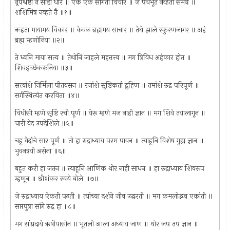
नृपश्रेष्ठा न सोडी धीर ॥ ऐक एक सांगतो विचार ॥ जै पंचभूते नव्हती समग्र ॥
शशिमित्र नव्हते तै ॥१॥
नव्हता मायामय विकार ॥ केवळ ब्रह्ममय साचार ॥ तेथे झाले स्फुरणजागर ॥ अहं
ब्रह्म म्हणोनिया ॥२॥
ते ध्वनि माया सत्य ॥ तेथोनि जाहले महत्तत्त्व ॥ मग त्रिविध अहंकार होत ॥
शिवइच्छेकरूनिया ॥३॥
सत्त्वांशे निर्मिला पीतवसन ॥ रजांशे सृष्टिकर्ता द्रुहिण ॥ तमांशे रुद्र परिपूर्ण ॥
सर्गस्थित्यंत करविता ॥४॥
विधीसी म्हणे सृष्टि रची पूर्ण ॥ येरू म्हणे मज नाही ज्ञान ॥ मग शिवे तयालागून ॥
चारी वेद उपदेशिले ॥५॥
चहू वेदांचे सार पूर्ण ॥ तो हा रुद्राध्याय परम पावन ॥ त्याहूनि विशेष गुह्य ज्ञान ॥
भुवनत्रयी असेना ॥६॥
बहुत करी हा जतन ॥ त्याहूनि आणिक थोर नाही साधन ॥ हा रुद्राध्याय शिवरूप
म्हणून ॥ श्रीशंकर स्वये बोले ॥७॥
जे रुद्राध्याय ऐकती पढती ॥ त्यांच्या दर्शने जीव उद्धरती ॥ मग कमलोद्भव एकांती ॥
सप्तपुत्रा सांगे रुद्र हा ॥८॥
मग सांप्रदाये ऋषीपासोन ॥ भूतली आला अध्याय जाण ॥ थोर जप तप ज्ञान ॥