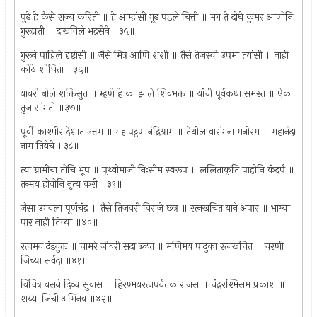
पुढे हे कैसे राज्य करिती ॥ हे आम्हांसी गूढ पडले चित्ती ॥ मग ते दोघे कुमर आणोनि
गुरूप्रती ॥ दाखविले भद्रसेने ॥३५॥
गुरूने पाहिले दृष्टीसी ॥ जैसे मित्र आणि शशी ॥ तैसे तेजस्वी उपमा तयांसी ॥ नाही
कोठे शोधिता ॥३६॥
यावरी बोले शक्तिसुत ॥ म्हणे हे का झाले शिवभक्त ॥ यांची पूर्वकथा समस्त ॥ ऐक
तुज सांगतो ॥३७॥
पूर्वी काश्मीर देशात उत्तम ॥ महापट्टण नंद्रिग्राम ॥ तेथील वारांगना मनोरम ॥ महानंदा
नाम तियेचे ॥३८॥
त्या ग्रामीचा तोचि भूप ॥ पृथ्वीमाजी निःसीम स्वरूप ॥ ललिताकृति पाहोनि कंदर्प ॥
तन्मय होवोनि नृत्य करी ॥३९॥
जैसा उगवला पूर्णचंद्र ॥ तैसे तिजवरी विराजे छत्र ॥ रत्‍नखचित याने अपार ॥ भाग्या
पार नाही तिच्या ॥४०॥
रत्‍नमय दंडयुक्त ॥ चामरे जीवरी सदा ढळत ॥ मणिमय पादुका रत्‍नखचित ॥ चरणी
जिच्या सर्वदा ॥४१॥
विचित्र वसने दिव्य सुवास ॥ हिरण्मयरत्‍नपर्यंतक राजस ॥ चंद्ररश्मिसम प्रकाश ॥
शय्या जिची अभिनव ॥४२॥