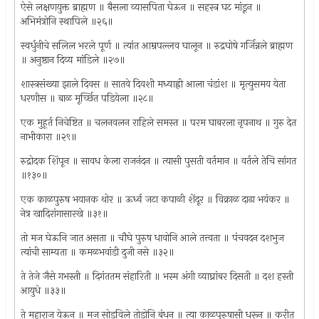
ऐसे लक्षणयुक्त ब्राह्मण ॥ बैसला व्यासपिता घेऊन ॥ सहस्त्र घट मांडून ॥
अभिमंत्रोनि स्थापिले ॥२६॥
स्वर्धुनीचे सलिल भरले पूर्ण ॥ त्यांत आम्रपल्लव घालून ॥ रुद्रघोषे गर्जिन्नले ब्राह्मण
॥ अनुष्ठान दिव्य मांडिले ॥२७॥
शास्त्रसंख्या झाले दिवस ॥ सातवे दिवशी मध्याह्नी आला चंडांश ॥ मृत्युसमय येता
धरणीस ॥ बाळ मूर्च्छित पडियेला ॥२८॥
एक मुहूर्त निचेष्टित ॥ चलनवलन राहिले समस्त ॥ परम घाबरला नृपनाथ ॥ गुरु देत
नाभीकारा ॥२९॥
रुद्रोदक शिंपून ॥ सावध केला राजनंदन ॥ त्यासी पुसती वर्तमान ॥ वर्तले तेचि सांगत
॥१३०॥
एक काळपुरुष भयानक थोर ॥ ऊर्ध्व जटा कपाळी शेंदूर ॥ विक्राळ दाढा भयंकर ॥
नेत्र खादिरांगासारखे ॥३१॥
तो मज घेऊनि जात असता ॥ चौघे पुरुष धावोनि आले तत्त्वता ॥ पंचवदन दशभुज
त्यांची साम्यता ॥ कमळभवांडी दुजी नसे ॥३२॥
ते तेजे जैसे गभस्ती ॥ दिगंततम संहारिती ॥ भस्म अंगी व्याघ्रांबर दिसती ॥ दश हस्ती
आयुधे ॥३३॥
ते महाराज येऊन ॥ मज सोडविले तोडोनि बंधन ॥ त्या काळपुरुषासी धरून ॥ करीत