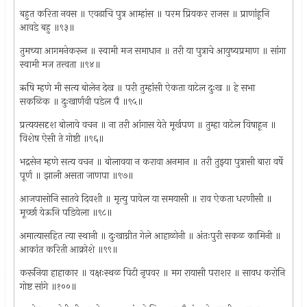
बहुत करिता नवस ॥ एवढाचि पुत्र आम्हांस ॥ परम प्रियकर राजस ॥ प्राणांहूनि
आवडे बहु ॥९३॥
तुमच्या आगमनेकरून ॥ स्वामी मज समाधान ॥ तरी या पुत्राचे आयुष्यप्रमाण ॥ सांगा
स्वामी मज तत्त्वता ॥९४॥
ऋषि म्हणे मी सत्य बोलेन देख ॥ परी तुम्हांसी ऐकता वाटेल दुःख ॥ हे सभा
सकळिक ॥ दुःखार्णवी पडेल पै ॥९५॥
प्रत्ययसदृश बोलावे वचन ॥ ना तरी आंगास येते मूर्खपण ॥ तुम्हा वाटेल विषाहून ॥
विशेष ऐसी ते गोष्टी ॥९६॥
भद्रसेन म्हणे सत्य वचन ॥ बोलावया न करावा अनमान ॥ तरी तुझ्या पुत्रासी बारा वर्षे
पूर्ण ॥ झाली असता जाणपा ॥९७॥
आजपासोनि सातवे दिवशी ॥ मृत्यु पावेल या समयासी ॥ राव ऐकता धरणीसी ॥
मूर्च्छा येऊनि पडियेला ॥९८॥
अमात्यासहित त्या स्थानी ॥ दुःखाग्नीत गेले आहाळोनी ॥ अंतःपुरी सकळ कामिनी ॥
आकांत करिती आक्रोशे ॥९९॥
करूनिया हाहाकार ॥ वक्षःस्थळ पिटी नृपवर ॥ मग रायासी पराशर ॥ सावध करोनि
गोष्ट सांगे ॥१००॥