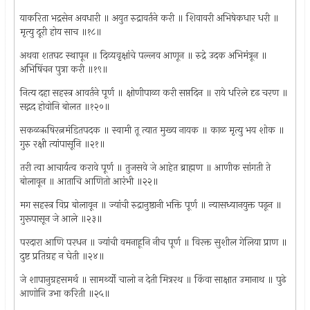
याकरिता भद्रसेन अवधारी ॥ अयुत रुद्रावर्तने करी ॥ शिवावरी अभिषेकधार धरी ॥
मृत्यु दूरी होय साच ॥१८॥
अथवा शतघट स्थापून ॥ दिव्यवृक्षांचे पल्लव आणून ॥ रुद्रे उदक अभिमंत्रून ॥
अभिषिंचन पुत्रा करी ॥१९॥
नित्य दहा सहस्त्र आवर्तने पूर्ण ॥ क्षोणीपाळा करी सप्तदिन ॥ राये धरिले दृढ चरण ॥
सद्गद होवोनि बोलत ॥१२०॥
सकळऋषिरत्नमंडितपदक ॥ स्वामी तू त्यात मुख्य नायक ॥ काळ मृत्यु भय शोक ॥
गुरु रक्षी त्यांपासूनि ॥२१॥
तरी त्वा आचार्यत्व करावे पूर्ण ॥ तुजसवे जे आहेत ब्राह्मण ॥ आणीक सांगती ते
बोलावून ॥ आताचि आणितो आरंभी ॥२२॥
मग सहस्त्र विप्र बोलावून ॥ ज्यांची रुद्रानुष्ठानी भक्ति पूर्ण ॥ न्यासध्यानयुक्त पढून ॥
गुरूपासून जे आले ॥२३॥
परदारा आणि परधन ॥ ज्यांची वमनाहूनि नीच पूर्ण ॥ विरक्त सुशील गेलिया प्राण ॥
दुष्ट प्रतिग्रह न घेती ॥२४॥
जे शापानुग्रहसमर्थ ॥ सामर्थ्यो चालो न देती मित्ररथ ॥ किंवा साक्षात उमानाथ ॥ पुढे
आणोनि उभा करिती ॥२५॥