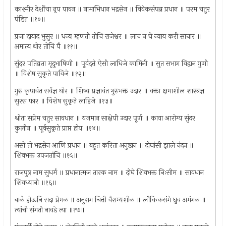
काश्मीर देशींचा नृप पावन ॥ नामाभिधान भद्रसेन ॥ विवेकसंपन्न प्रधान ॥ परम चतुर
पंडित ॥१०॥
प्रजा दायाद भुसुर ॥ धन्य म्हणती तोचि राजेश्वर ॥ लाच न घे न्याय करी साचार ॥
अमात्य थोर तोचि पै ॥११॥
सुंदर पतिव्रता मृदुभाषिणी ॥ पूर्वदत्ते ऐसी लाधिजे कामिनी ॥ सुत सभाग विद्वान गुणी
॥ विशेष सुकृते पाविजे ॥१२॥
गुरु कृपावंत सर्वज्ञ थोर ॥ शिष्य प्रज्ञावंत गुरुभक्त उदार ॥ वक्ता क्षमाशील शास्त्रज्ञ
सुरस फार ॥ विशेष सुकृते लाहिजे ॥१३॥
श्रोता सप्रेम चतुर सावधान ॥ यजमान साक्षेपी उदार पूर्ण ॥ काया आरोग्य सुंदर
कुलीन ॥ पूर्वसुकृते प्राप्त होय ॥१४॥
असो तो भद्रसेन आणि प्रधान ॥ बहुत करिता अनुष्ठान ॥ दोघांसी झाले नंदन ॥
शिवभक्त उपजतांचि ॥१५॥
राजपुत्र नाम सुधर्म ॥ प्रधानात्मज तारक नाम ॥ दोघे शिवभक्त निःसीम ॥ सावधान
शिवध्यानी ॥१६॥
बाळे होऊनि सदा प्रेमळ ॥ अनुराग चित्ती वैराग्यशीळ ॥ लौकिकसंगे ध्रुव अमंगळ ॥
त्यांची संगती नावडे त्या ॥१७॥