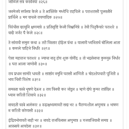
जाळिले सत्र करूनिया ॥२६॥
जनमेजये सर्पसत्र केले ॥ ते आस्तिके मध्येचि राहविले ॥ पराशरासी पुलस्तीने
प्रार्थिले ॥ मग वाचले रावणादिक ॥२७॥
विरंचीस दटावूनि क्षणमात्रे ॥ प्रतिसृष्टि केली विश्वामित्रे ॥ तेवी पितृकैवारे पराशरे ॥
वादी जर्जर पै केले ॥२८॥
ते सांगावी समूळ कथा ॥ तरी विस्तार होईल ग्रंथा ॥ यालागी ध्वनितार्थ बोलिला आता
॥ कळले पाहिजे निर्धारे ॥२९॥
ऐसा महाराज पराशर ॥ ज्याचा नातू होय शुक योगींद्र ॥ तो भद्रसेनाचा कुळगुरु निर्धार
॥ घरा आला जाणोनी ॥३०॥
राव प्रधान सामोरे धावती ॥ साष्टांग नमूनि घरासी आणिती ॥ षोडशोपचारी पूजिती ॥
भाव चित्ती विशेष ॥३१॥
समस्ता वस्त्रे भूषणे देऊन ॥ राव विनवी कर जोडून ॥ म्हणे दोघे कुमर रात्रंदिन ॥
ध्यान करिती शिवाचे ॥३२॥
नावडती वस्त्रे अलंकार ॥ रुद्राक्षभस्मावरी सदा भर ॥ वैराग्यशील अणुमात्र ॥ भाषण
न करिती कोणासी ॥३३॥
इंद्रियभोगावरी नाही भर ॥ नावडे राजविलास अणुमात्र ॥ गजवाजियानी समग्र ॥
आरूढावे आवडेना ॥३४॥