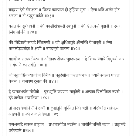
ब्राह्मण देती मंत्राक्षता ॥ विजय कल्याण हो तुझिया सुता ॥ ऐसा अति आनंद होत
असता ॥ तो अद्भुत वर्तले ॥४३॥
वसंत येत सुगंधवनी ॥ की काशीक्षेत्रावरी स्वर्धुनी ॥ की श्वेतोत्पले मृडानी ॥ रमण
लिंग अर्जिचे ॥४४॥
की निर्दैवासी सापडे चिंतामणी ॥ की क्षुधितापुढे क्षीराब्धि ये धावूनी ॥ तैसा
कमलोद्भवनंदन ते क्षणी ॥ नारदमुनी पातला ॥४५॥
वाल्मीक सत्यवतीनंदन ॥ औत्तानपादीकयाधुह्रदयरत्न ॥ हे शिष्य ज्याचे त्रिभुवनी जाण
॥ वंद्य जे का सर्वांते ॥४६॥
जो चतुःषष्टिकळाप्रवीण निर्मळ ॥ चतुर्दशीचा करतळामळ ॥ ज्याचे स्वरूप पाहता
केवळ ॥ नारायण दुसरा की ॥४७॥
हे कमळभवांड मोडोनी ॥ पुनःसृष्टि करणार मागुतेनी ॥ अन्याय विलोकिता नयनी ॥
दंडे ताडील शक्रादिका ॥४८॥
तो नारद देखोनि तेचि क्षणी ॥ कुंडांतूनि मूर्तिमंत निघे अग्नी ॥ दक्षिणग्नि गार्हपत्य
आहवनी ॥ उभे ठाकले देखता ॥४९॥
पराशरादि सकळ ब्राह्मण ॥ प्रधानासहित भद्रसेन ॥ धावोनि धरिती चरण ॥ ब्रह्मानंदे
उचंबळले ॥१५०॥