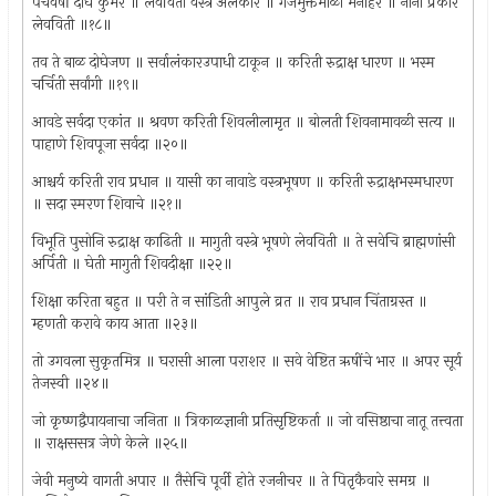
पंचवर्षी दोघे कुमर ॥ लेवविती वस्त्रे अलंकार ॥ गजमुक्तमाळा मनोहर ॥ नाना प्रकारे
लेवविती ॥१८॥
तव ते बाळ दोघेजण ॥ सर्वालंकारउपाधी टाकून ॥ करिती रुद्राक्ष धारण ॥ भस्म
चर्चिती सर्वांगी ॥१९॥
आवडे सर्वदा एकांत ॥ श्रवण करिती शिवलीलामृत ॥ बोलती शिवनामावळी सत्य ॥
पाहाणे शिवपूजा सर्वदा ॥२०॥
आश्चर्य करिती राव प्रधान ॥ यासी का नावाडे वस्त्रभूषण ॥ करिती रुद्राक्षभस्मधारण
॥ सदा स्मरण शिवाचे ॥२१॥
विभूति पुसोनि रुद्राक्ष काढिती ॥ मागुती वस्त्रे भूषणे लेवविती ॥ ते सवेचि ब्राह्मणांसी
अर्पिती ॥ घेती मागुती शिवदीक्षा ॥२२॥
शिक्षा करिता बहुत ॥ परी ते न सांडिती आपुले व्रत ॥ राव प्रधान चिंताग्रस्त ॥
म्हणती करावे काय आता ॥२३॥
तो उगवला सुकृतमित्र ॥ घरासी आला पराशर ॥ सवे वेष्टित ऋषींचे भार ॥ अपर सूर्य
तेजस्वी ॥२४॥
जो कृष्णद्वैपायनाचा जनिता ॥ त्रिकाळज्ञानी प्रतिसृष्टिकर्ता ॥ जो वसिष्ठाचा नातू तत्त्वता
॥ राक्षससत्र जेणे केले ॥२५॥
जेवी मनुष्ये वागती अपार ॥ तैसेचि पूर्वी होते रजनीचर ॥ ते पितृकैवारे समग्र ॥