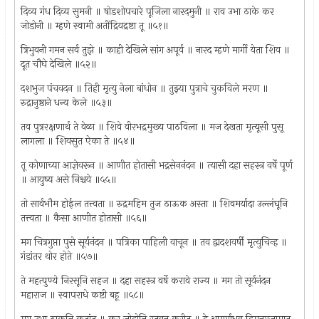
दिव्य गंध दिव्य सुमनी ॥ षोडशोपचारे पूजिला नारदमुनी ॥ राव उभा ठाके कर
जोडोनी ॥ म्हणे स्वामी अतींद्रियद्रष्टा तू ॥५१॥
त्रिभुवनी गमन सर्व तुझे ॥ काही देखिले सांग अपूर्व ॥ नारद म्हणे मार्गी येता शिव ॥
दूत चौघे देखिले ॥५२॥
दशभुज पंचवदन ॥ तिही मृत्यु नेला बांधोन ॥ तुझ्या पुत्राचे चुकविले मरण ॥
रुद्रानुष्ठाने धन्य केले ॥५३॥
तव पुत्ररक्षणार्थ ते वेळा ॥ शिवे वीरभद्रमुख्य पाठविला ॥ मज देखता मृत्यूसी पुसू
लागला ॥ शिवसुत ऐका ते ॥५४॥
तू कोणाच्या आज्ञेवरून ॥ आणीत होतासी भद्रसेननंदन ॥ त्यासी दहा सहस्त्र वर्षे पूर्ण
॥ आयुष्य असे निश्चये ॥५५॥
तो सार्वभौम होईल तत्त्वता ॥ रुद्रमहिम तुज ठाऊक अस्ता ॥ शिवमर्यादा उल्लंघूनि
तत्त्वता ॥ कैसा आणीत होतासी ॥५६॥
मग चित्रगुप्ता पुसे सूर्यनंदन ॥ पत्रिका पाहिली वाचून ॥ तव द्वादशवर्षी मृत्युचिन्ह ॥
गंडांतर थोर होते ॥५७॥
ते महत्पुण्ये निरसूनि सहज ॥ दहा सहस्त्र वर्षे करावे राज्य ॥ मग तो सूर्यनंदन
महाराज ॥ स्वापराधे कष्टी बहू ॥५८॥