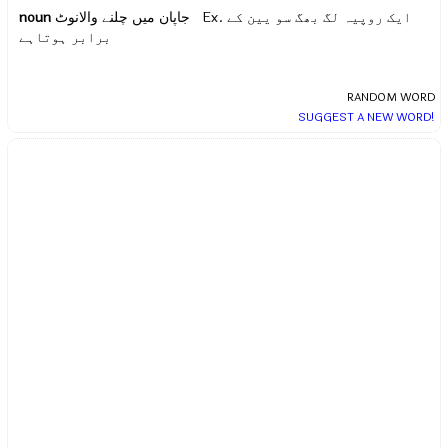
noun
جاپان میں چلنے والانوٹ Ex.
ایک روپیہ لگ بھگ سو یین کے
برابر ہوتاہے
RANDOM WORD
SUGGEST A NEW WORD!