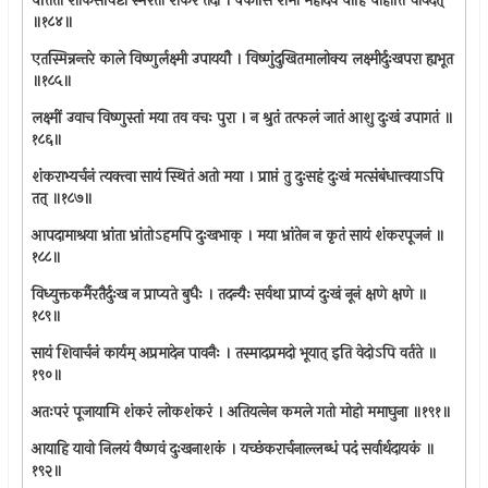
पतिता शोकसंविष्टा स्मरंती शंकरं तदा । क्कासि शंभो महादेव पाहि पाहीति चावदत्
॥१८४॥
एतस्मिन्नन्तरे काले विष्णुर्लक्ष्मी उपाययौ । विष्णुंदुखितमालोक्य लक्ष्मीर्दुःखपरा ह्यभूत
॥१८५॥
लक्ष्मीं उवाच विष्णुस्तां मया तव वचः पुरा । न श्रुतं तत्फलं जातं आशु दुःखं उपागतं ॥
१८६॥
शंकराभ्यर्चनं त्यक्त्वा सायं स्थितं अतो मया । प्राप्तं तु दुःसहं दुःखं मत्संबंधात्त्वयाऽपि
तत् ॥१८७॥
आपदामाश्रया भ्रांता भ्रांतोऽहमपि दुःखभाक्‌ । मया भ्रांतेन न कृतं सायं शंकरपूजनं ॥
१८८॥
विध्युक्तकर्मैरतैर्दुःख न प्राप्यते बुधैः । तदन्यैः सर्वथा प्राप्यं दुःखं नूनं क्षणे क्षणे ॥
१८९॥
सायं शिवार्चनं कार्यम् अप्रमादेन पावनैः । तस्मादप्रमदो भूयात् इति वेदोऽपि वर्तते ॥
१९०॥
अतःपरं पूजायामि शंकरं लोकशंकरं । अतियत्‍नेन कमले गतो मोहो ममाघुना ॥१९१॥
आयाहि यावो निलयं वैष्णवं दुःखनाशकं । यच्छंकरार्चनाल्लब्धं पदं सर्वार्थदायकं ॥
१९२॥