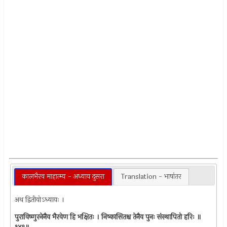
कालभैरव माहात्म्य - अध्याय दुसरा
Translation - भाषांतर
अथ द्वितीयोऽध्यायः ।
पुराविष्णुरनेनैव भैरवेण हि भक्षितः । निष्कासितश्च तेनैव पुनः संस्थापितो हरिः ॥