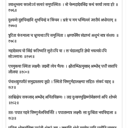
तवाशुभस्य कालोऽयं सत्वरं समुपस्थितः । नो चेन्महादेवनिंदा कथं कार्या त्वया हरे ॥
१७६॥
दुश्यन्ते दुष्टचिन्हानि शुभचिन्हं न किंचन । भ्रष्टं च मम धम्मिल्लं उत्तरीयं अधोगतम् ॥
१७७॥
त्रुटिता कंठमाला च भ्रूव्यथाऽपि समुत्थिता । क्षणार्धेनैव संप्राप्यं अशुभं नात्र संशयः ॥
१७८॥
महादेवस्य यो निंदां करिष्यति सुरोऽपि वा । स चंडालइति ज्ञेयो भवत्यग्रेऽपि
सोऽन्त्यजः ॥१७९॥
एवमुक्त्वा स्थिता लक्ष्मीः तदानीं त्वेव भैरवः । क्षीराब्धिप्रमुखान् अब्धीन् पपौ सप्तापि
लीलया ॥१८०॥
पंचाशद्दुगपर्यंतं समुद्रास्तस्य तूदरे । स्थितो विष्णुर्महालक्ष्म्या सहितः संकटं वहन् ॥
१८१॥
ततश्चिक्षेप सकलान् अब्धीन् अमितविक्रमः । तदा दुःखमभूद्विष्णोर्नक्राणां अपि शोभने
॥१८२॥
ततः पपात गहने विष्णुर्जलविवर्जिते । पपातान्यत्र लक्ष्मीः सा दुःखिता भयविव्हला ॥
१८३॥