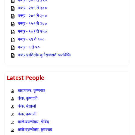
मन्त्र - ३०१ ते ३५०
मन्त्र - २५१ ते ३००
मन्त्र - २०१ ते २५०
मन्त्र - १५१ ते २००
मन्त्र - १०१ ते १५०
मन्त्र - ५१ ते १००
मन्त्र - १ ते ५०
मन्त्र प्रतिलोम दुर्गासप्तशती पाठविधिः
Latest People
खटावकर, कृष्णराव
कंक, कृष्णाजी
कंक, येसाजी
कंक, कृष्णजी
काळे बसणीकर, गोविंद
काळे बसणीकर, कृष्णराव