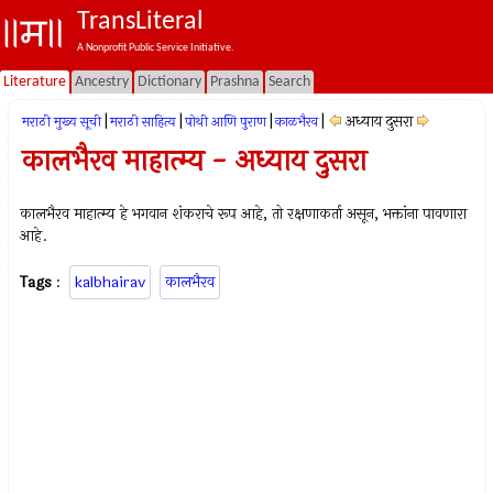
TransLiteral
A Nonprofit Public Service Initiative.
Literature
Ancestry
Dictionary
Prashna
Search
|
|
|
|
अध्याय दुसरा
मराठी मुख्य सूची
मराठी साहित्य
पोथी आणि पुराण
काळभैरव
कालभैरव माहात्म्य - अध्याय दुसरा
कालभैरव माहात्म्य हे भगवान शंकराचे रूप आहे, तो रक्षणाकर्ता असून, भक्तांना पावणारा
आहे.
Tags
:
kalbhairav
कालभैरव