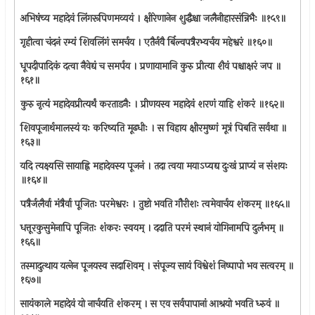
अभिषंच्य महादेवं लिंगरूपिणमव्ययं । क्षीरेणानेन शुद्धैश्चा जलैनीहारसंन्निभैः ॥१५९॥
गृहीत्वा चंदनं रम्यं शिवलिंगं समर्चय । एतैर्नवै र्बिल्वपत्रैरभ्यर्चय महेश्वरं ॥१६०॥
धूपदीपादिकं दत्वा नैवेद्यं च समर्पय । प्रणायामानि कुरु प्रीत्या शैवं पश्चाक्षरं जप ॥
१६१॥
कुरु नृत्यं महादेवप्रीत्यर्थं करताडनैः । प्रीणयस्व महादेवं शरणं याहि शंकरं ॥१६२॥
शिवपूजार्थमालस्यं यः करिष्यति मूढधीः । स विहाय क्षीरमुष्णं मूत्रं पिबति सर्वथा ॥
१६३॥
यदि त्यक्ष्यसि सायाह्नि महादेवस्य पूजनं । तदा त्वया मयाऽप्यद्य दुःखं प्राप्यं न संशयः
॥१६४॥
पत्रैर्जलैर्वा मंत्रैर्वा पूजितः परमेश्वरः । तुष्टो भवति गौरीशः त्वमेवार्चय शंकरम् ॥१६५॥
धत्तूरकुसुमेनापि पूजितः शंकरः स्वयम् । ददाति परमं स्थानं योगिनामपि दुर्लभम् ॥
१६६॥
तस्मादुत्थाय यत्‍नेन पूजयस्व सदाशिवम् । संपूज्य सायं विश्वेशं निष्पापो भव सत्वरम् ॥
१६७॥
सायंकाले महादेवं यो नार्चयति शंकरम् । स एव सर्वपापानां आश्रयो भवति ध्‍रुवं ॥