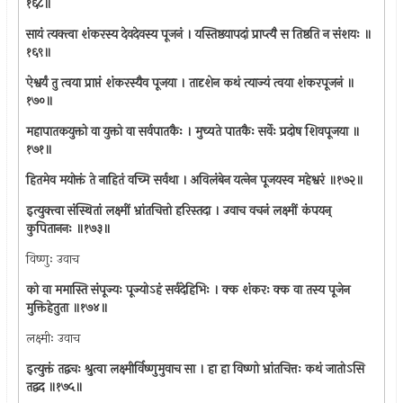
१६८॥
सायं त्यक्त्वा शंकरस्य देवदेवस्य पूजनं । यस्तिष्ठयापदां प्राप्त्यै स तिष्ठति न संशयः ॥
१६९॥
ऐश्वर्यं तु त्वया प्राप्तं शंकरस्यैव पूजया । तादृशेन कथं त्याज्यं त्वया शंकरपूजनं ॥
१७०॥
महापातकयुक्तो वा युक्तो वा सर्वपातकैः । मुच्यते पातकैः सर्वेः प्रदोष शिवपूजया ॥
१७१॥
हितमेव मयोक्तं ते नाहितं वच्मि सर्वथा । अविलंबेन यत्‍नेन पूजयस्व महेश्वरं ॥१७२॥
इत्युक्त्वा संस्थितां लक्ष्मीं भ्रांतचित्तो हरिस्तदा । उवाच वचनं लक्ष्मीं कंपयन्
कुपिताननः ॥१७३॥
विष्णुः उवाच
को वा ममास्ति संपूज्यः पूज्योऽहं सर्वदेहिभिः । क्क शंकरः क्क वा तस्य पूजेन
मुक्तिहेतुता ॥१७४॥
लक्ष्मीः उवाच
इत्युक्तं तद्वचः श्रुत्वा लक्ष्मीर्विष्णुमुवाच सा । हा हा विष्णो भ्रांतचित्तः कथं जातोऽसि
तद्वद ॥१७५॥