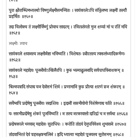
१४९॥
पुरा क्षीराब्धिमध्यस्थो विष्णुर्लक्ष्मीसमन्वितः । सायंकालेऽपि संश्र्लिष्य लक्ष्मीं तस्यौ
प्रहर्षितः ॥१५०॥
तदा विलोक्य तं लक्ष्मीर्विष्णुं प्रोवाच सादरम् । रविरस्तंगतो मुज शय्यां मां च रतिं मयि
॥१५१॥
लक्ष्मीः उवाच
सायंकाले शयानस्य लक्ष्मीर्नष्टा भविष्यति । विशेषतः स्त्रीरतस्य त्यक्तसंध्यादिकर्मणः
॥१५२॥
सायंकाले महादेवः पूजनीयोऽखिलैरपि । कुरु भस्माद्धूलनादि सर्वपापविनाशकम् ॥
१५३॥
बिल्वपत्रादि संपाद्य यज देवोत्तमं शिवं । प्रणामानि कुरु प्रीत्या शरणं व्रज शंकरम् ॥
१५४॥
सर्वेष्वपि प्रदोषेषु पूजनीयः सदाशिवः । इदानीं सप्तमीयोगो विशेषेणाद्य वर्तते ॥१५५॥
यः सप्तमीप्रदोषेषु शंकरं पूजयिष्यति । न तस्य नरकावासो दारिद्रां च न सर्वथा ॥१५६॥
प्रदोषकाले भगवान् महादेवः सुराधिपः । करोति तांडवं देमुपविवेश्य शुभासने ॥१५७॥
तांडवाभिरतं देवं ग्रहनक्षत्रमालिनं । ह्रदि ध्यात्वा महादेवं पूजयस्व सुरोत्तमम् ॥१५८॥