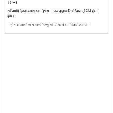
॥२००॥
सर्वेषामपि देवानां यतःशास्ता महेश्वरः । ततस्तदाज्ञाकारित्वं देवाना मुचितेतं हरे ॥
२०१॥
॥ इति श्रीकालभैरव माहात्म्ये विष्णु गर्व परिहारो नाम द्वितोयोऽध्यायः ॥