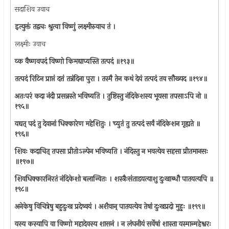
सदाशिव उवाच
इत्युक्तं तद्वचः श्रुत्वा विष्णुं लक्ष्मीरुवाच तं ।
लक्ष्मीः उवाच
व्क वैष्णवपदं विष्णो किमद्याप्यस्ति तत्पदं ॥१९३॥
तत्पदं रिटिन प्राप्तं दत्तं तन्नंदिना पुरा । तस्मै तेन कथं देयं तत्पदं तव सौख्यद ॥१९४॥
अतःपरं कदा नंदी प्रसन्नस्ते भविष्यति । तुष्टिस्तु नंदिकेशस्य भूयसा तपसाऽपि नो ॥
१९५॥
यद्यत् पदं तु देवानां धिक्कारेण महेशितुः । च्युतं तु तत्पदं सर्वं नंदिकेशन गृह्यते ॥
१९६॥
शिवः कदाचित् तपसा प्रीतोऽल्पेन भविष्यति । नंदिस्तु न भवत्येव सहसा प्रीतमानसः
॥१९७॥
शिवधिक्कारनिरतं नंदिकेशो बलान्वितः । शस्त्रैःसंताडयत्याशु दुःखाब्धौ पातयत्यपि ॥
१९८॥
अनेकेषु विचित्रेषु बहुदुःख प्रदेष्वयं । अशैवान् पातयत्येव तेषां दुःखप्रदो मुहुः ॥१९९॥
यस्य कस्यापि वा विष्णो महादेवस्य शासनं । न लंघनीयं सर्वेषां शास्ता यस्मान्महेश्वरः