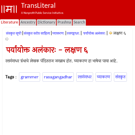
TransLiteral
A Nonprofit Public Service Initiative.
Literature
Ancestry
Dictionary
Prashna
Search
|
|
|
|
|
लक्षण ६
संस्कृत सूची
संस्कृत स्तोत्र साहित्य
व्याकरणः
रसगड्गाधर:
पर्यायोक्त अलंकारः
पर्यायोक्त अलंकारः - लक्षण ६
रसगंगाधर ग्रंथाचे लेखक पंडितराज जगन्नाथ होत. व्याकरण हा भाषेचा पाया आहे.
Tags
:
grammer
rasagangadhar
रसगंगाधर
व्याकरण
संस्कृत