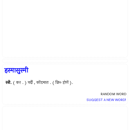
हस्मासुस्मी
स्त्री.
( कर . ) गर्दी , कोंडमारा . ( क्रि० होणें ).
RANDOM WORD
SUGGEST A NEW WORD!