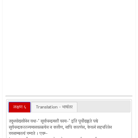
लक्षण ६
Translation - भाषांतर
तदुभयोदासीनेन यथा-‘ सूर्याचन्द्रमसौ यस्य-’ इति पूर्वोदाह्लते पद्ये
सूर्यचन्द्रकररज्यमानवस्त्रत्वेन न कार्येण, नापि कारणेन, केवलं सहचरितेन
गगनाम्बरत्वं गम्यते । एवम्‍-