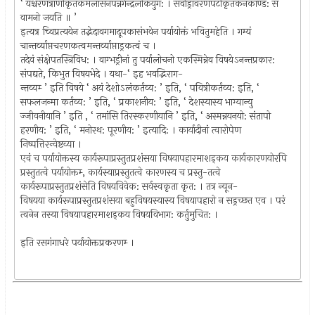
‘ यश्चरणत्राणीकृतकमलासनपन्नगेन्द्रलोकयुग: । सर्वाड्रावरणपटीकृतकनकाण्ड: स
वामनो जयति ॥ ’
इत्यत्र च्विप्रत्ययेन तद्भेदावगमादूपकासंभवेन पर्यायोक्तं भवितुमहेति । गम्यं
चान्तर्व्याप्तचरणकत्वमन्तर्व्याप्ताड्रकत्वं च ।
तदेवं संक्षेपतस्त्रिविध: । वाग्भड्रीनां तु पर्यालोचनो एकस्मिन्नेव विषयेऽनन्तप्रकार:
संपद्यते, किभुत विषयभेदे । यथा-‘ इह भवद्भिराग-
न्तव्यम्‍ ’ इति विषये ‘ अयं देशोऽलंकर्तव्य: ’ इति, ‘ पवित्रीकर्तव्य: इति, ‘
सफलजन्मा कर्तव्य: ’ इति, ‘ प्रकाशनीय: ’ इति, ‘ देशस्यास्य भाग्यान्यु
ज्जीवनीयानि ’ इति , ‘ तमांसि तिरस्करणीयानि ’ इति, ‘ अस्मन्नयनयो: संतापो
हरणीय: ’ इति, ‘ मनोरथ: पूरणीय: ’ इत्यादि: । कार्यादीनां त्वारोपेण
निष्पत्तिरन्वेष्टव्या ।
एवं च पर्यायोक्तस्य कार्यरूपाप्रस्तुतप्रशंसया विषयापहारमाशड्कय कार्यकारणयोरपि
प्रस्तुतत्वे पर्यायोक्तम्‍, कार्यस्याप्रस्तुतत्वे कारणस्य च प्रस्तु-तत्वे
कार्यरूपाप्रस्तुतप्रशंसेति विषयविवेक: सर्वस्वकृता कृत: । तत्र न्यून-
विषयया कार्यरूपाप्रस्तुतप्रशंसया बहुविषयस्यास्य विषयापहारो न सड्रच्छत एव । परं
त्वनेन तस्या विषयापहारमाशड्कय विषयविभाग: कर्तुमुचित: ।
इति रसगंगाधरे पर्यायोक्तप्रकरणम्‍ ।