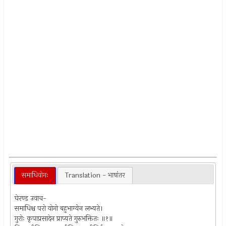
समाधियोगः
Translation - भाषांतर
घेरण्ड उवाच-
समाधिश्च परो योगो बहुभाग्येन लभ्यते।
गुरोः कृपाप्रसादेन प्राप्यते गुरुभक्तितः ॥१॥