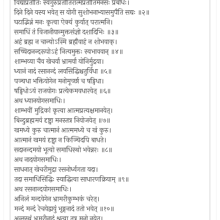
विद्याप्रतीतिः स्वगुरुप्रतीतिरात्मप्रतीतिर्मनसः प्रबोधः।
दिने दिने यस्य भवेत् स योगी सुशोभनाभ्यासमुपैति सद्यः ॥२॥
घटाद्भिन्नं मनः कृत्वा ऐक्यं कुर्यात् परात्मनि।
समाधिं तं विजानीयान्मुक्तसंज्ञो दशादिभिः ॥३॥
अहं ब्रह्म न चान्योऽस्मि ब्रह्मैवाहं न शोभवाक्।
सच्चिदानन्दरूपोऽहं नित्यमुक्तः स्वभाववान् ॥४॥
शाम्भव्या चैव खेचर्या भ्रामर्या योनिर्मुद्रया।
ध्यानं नादं रसानन्दं लयसिद्धिश्चतुर्विधा ॥५॥
पञ्चधा भक्तियोगेन मनोमूर्च्छा च षड्विधा।
षड्विधोऽयं राजयोगः प्रत्येकमवधारयेत् ॥६॥
अथ ध्यानयोगसमाधिः।
शाम्भवीं मुद्रिकां कृत्वा आत्मप्रत्यक्षमानयेत्।
बिन्दुब्रह्ममयं दृष्ट्वा मनस्तत्र नियोजयेत् ॥७॥
खमध्ये कुरु चात्मानं आत्ममध्ये च खं कुरु।
आत्मानं खमयं दृष्ट्वा न किञ्चिदपि बाधते।
सदानन्दमयो भूत्वो समाधिस्थो भवेन्नरः ॥८॥
अथ नादयोगसमाधिः।
साधनात् खेचरीमुद्रा रसनोर्ध्वगता यदा।
तदा समाधिसिद्धिः स्याद्धित्वा साधारणक्रियाम् ॥९॥
अथ रसनान्दयोगसमाधिः।
अनिलं मन्दवेगेन भ्रामरीकुम्भकं चरेत्।
मन्दं मन्दं रेचयेद्वायुं भृङ्गनादं ततो भवेत् ॥१०॥
अन्तस्थं भ्रमरीनादं श्रुत्वा तत्र मनो नयेत्।