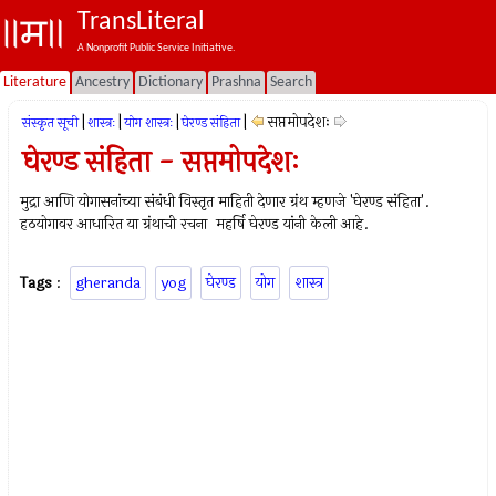
TransLiteral
A Nonprofit Public Service Initiative.
Literature
Ancestry
Dictionary
Prashna
Search
|
|
|
|
सप्तमोपदेशः
संस्कृत सूची
शास्त्रः
योग शास्त्रः
घेरण्ड संहिता
घेरण्ड संहिता - सप्तमोपदेशः
मुद्रा आणि योगासनांच्या संबंधी विस्तृत माहिती देणार ग्रंथ म्हणजे 'घेरण्ड संहिता'.
हठयोगावर आधारित या ग्रंथाची रचना महर्षि घेरण्ड यांनी केली आहे.
Tags
:
gheranda
yog
घेरण्ड
योग
शास्त्र