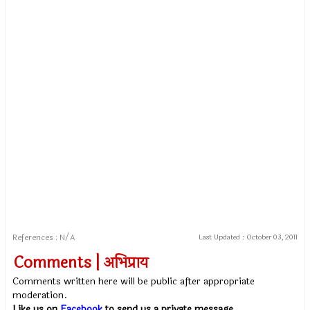
References : N/A
Last Updated :
October 03, 2011
Comments | अभिप्राय
Comments written here will be public after appropriate
moderation.
Like us on
Facebook
to send us a private message.