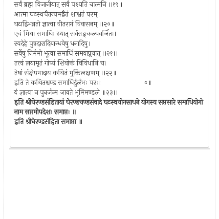
सर्वं ब्रह्म विजानीयात् सर्वं पश्यति चात्मनि ॥१९॥
आत्मा घटस्थचैतन्यमद्वैतं शाश्वतं परम्।
घटाद्विभन्नतो ज्ञात्वा वीतरागं विवासनम् ॥२०॥
एवं मिथः समाधिः स्यात् सर्वसङ्कल्पवर्जितः।
स्वदेहे पुत्रदारादिबान्धवेषु धनादिषु।
सर्वेषु निर्ममो भूत्वा समाधिं समवाप्नुयात् ॥२१॥
तत्त्वं लयामृतं गोप्यं शिवोक्तं विविधानि च।
तेषां संक्षेपमादाय कथितं मुक्तिलक्षणम् ॥२२॥
इति ते कथितश्चण्ड समाधिर्दुर्लभः परः। ०॥
यं ज्ञात्वा न पुनर्जन्म जायते भूमिमण्डले ॥२३॥
इति श्रीघेरण्डसंहितायां घेरण्डचण्डसंवादे घटस्थयोगसाधने योगस्य सप्तसारे समाधियोगो
नाम सप्तमोपदेशः समाप्तः ॥
इति श्रीघेरण्डसंहिता समाप्ता ॥