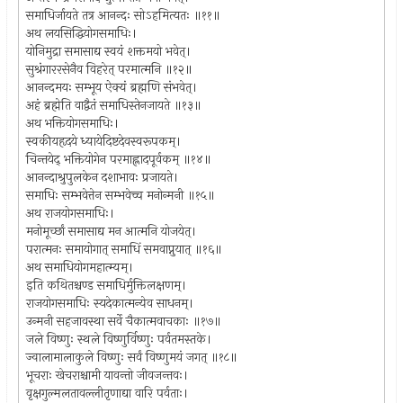
समाधिर्जायते तत्र आनन्दः सोऽहमित्यतः ॥११॥
अथ लयसिद्धियोगसमाधिः।
योनिमुद्रा समासाद्य स्वयं शक्तमयो भवेत्।
सुश्रंगाररसेनैव विहरेत् परमात्मनि ॥१२॥
आनन्दमयः सम्भूय ऐक्यं ब्रह्मणि संभवेत्।
अहं ब्रह्मेति वाद्वैतं समाधिस्तेनजायते ॥१३॥
अथ भक्तियोगसमाधिः।
स्वकीयहृदये ध्यायेदिष्टदेवस्वरूपकम्।
चिन्तयेद् भक्तियोगेन परमाह्लादपूर्वकम् ॥१४॥
आनन्दाश्रुपुलकेन दशाभावः प्रजायते।
समाधिः सम्भवेत्तेन सम्भवेच्च मनोन्मनी ॥१५॥
अथ राजयोगसमाधिः।
मनोमूर्च्छां समासाद्य मन आत्मनि योजयेत्।
परात्मनः समायोगात् समाधिं समवाप्नुयात् ॥१६॥
अथ समाधियोगमहात्म्यम्।
इति कथितश्चण्ड समाधिर्मुक्तिलक्षणम्।
राजयोगसमाधिः स्यदेकात्मन्येव साधनम्।
उन्मनी सहजावस्था सर्वे चैकात्मवाचकाः ॥१७॥
जले विष्णुः स्थले विष्णुर्विष्णुः पर्वतमस्तके।
ज्वालामालाकुले विष्णुः सर्वं विष्णुमयं जगत् ॥१८॥
भूचराः खेचराश्चामी यावन्तो जीवजन्तवः।
वृक्षगुल्मलतावल्लीतृणाद्या वारि पर्वताः।