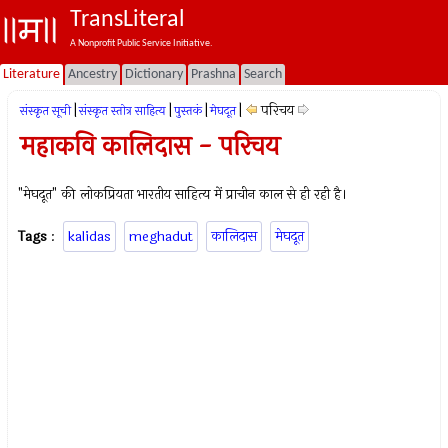
TransLiteral
A Nonprofit Public Service Initiative.
Literature
Ancestry
Dictionary
Prashna
Search
|
|
|
|
परिचय
संस्कृत सूची
संस्कृत स्तोत्र साहित्य
पुस्तकं
मेघदूत
महाकवि कालिदास - परिचय
"मेघदूत" की लोकप्रियता भारतीय साहित्य में प्राचीन काल से ही रही है।
Tags
:
kalidas
meghadut
कालिदास
मेघदूत