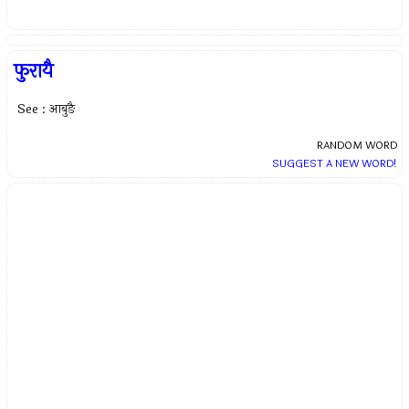
फुरायै
See : आबुङै
RANDOM WORD
SUGGEST A NEW WORD!