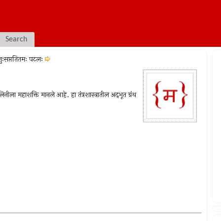
Search
ुःसप्ततितमः पटलः
ला महाशक्ति मानले आहे. हा तंत्रशास्त्रातील अद्‍भूत ग्रंथ