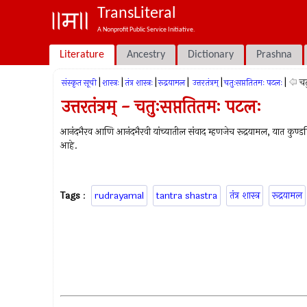
TransLiteral
A Nonprofit Public Service Initiative.
Literature
Ancestry
Dictionary
Prashna
|
|
|
|
|
|
चत
संस्कृत सूची
शास्त्रः
तंत्र शास्त्रः
रूद्रयामल
उत्तरतंत्रम्
चतुःसप्ततितमः पटलः
उत्तरतंत्रम् - चतुःसप्ततितमः पटलः
आनंदभैरव आणि आनंदभैरवी यांच्यातील संवाद म्हणजेच रूद्रयामल, यात कुण्डलिनी
आहे.
Tags
:
rudrayamal
tantra shastra
तंत्र शास्त्र
रूद्रयामल