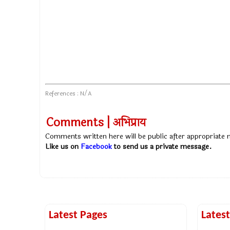
References : N/A
Comments | अभिप्राय
Comments written here will be public after appropriate
Like us on
Facebook
to send us a private message.
Latest Pages
Lates