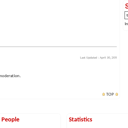
I
Last Updated :
April 30, 2011
 moderation.
TOP
t People
Statistics