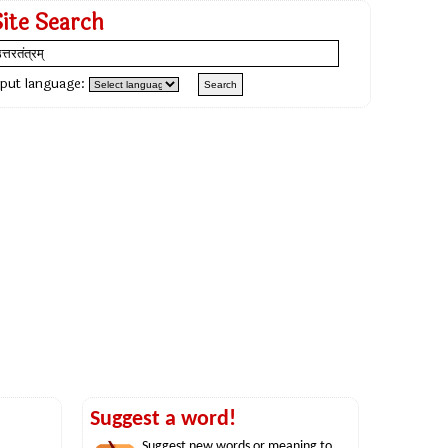
Site Search
nput language:
Suggest a word!
Suggest new words or meaning to