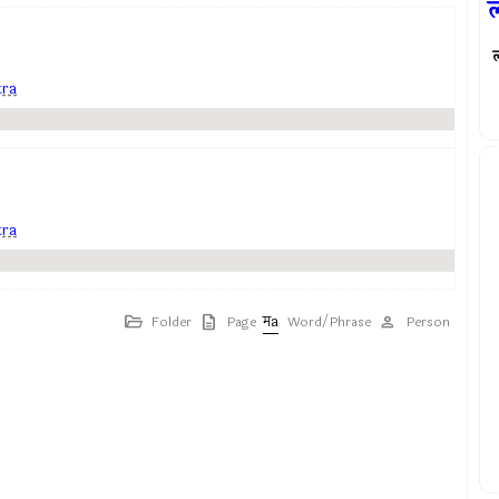
ल
ल
tra
tra
Folder
Page
Word/Phrase
Person