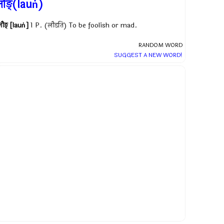
ौङ्(lauṅ)
ौङ् [lauṅ]
1 P. (लौडति) To be foolish or mad.
RANDOM WORD
SUGGEST A NEW WORD!