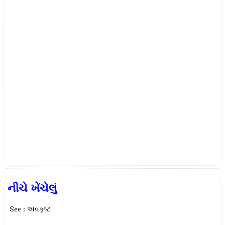
નીચે ખેંચેલું
See : અવકૃષ્ટ