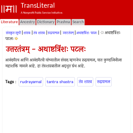
TransLiteral
A Nonprofit Public Service Initiative.
Literature
Ancestry
Dictionary
Prashna
Search
|
|
|
|
|
|
अथाष्टत्रिंशः
संस्कृत सूची
शास्त्रः
तंत्र शास्त्रः
रूद्रयामल
उत्तरतंत्रम्
अथाष्टत्रिंशः पटलः
पटलः
उत्तरतंत्रम् - अथाष्टत्रिंशः पटलः
आनंदभैरव आणि आनंदभैरवी यांच्यातील संवाद म्हणजेच रूद्रयामल, यात कुण्डलिनीला
महाशक्ति मानले आहे. हा तंत्रशास्त्रातील अद्‍भूत ग्रंथ आहे.
Tags
:
rudrayamal
tantra shastra
तंत्र शास्त्र
रूद्रयामल