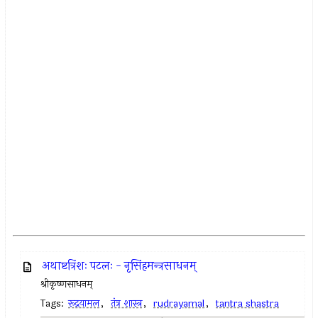
अथाष्टत्रिंशः पटलः - नृसिंहमन्त्रसाधनम्
श्रीकृष्णसाधनम्
Tags:
रूद्रयामल
,
तंत्र शास्त्र
,
rudrayamal
,
tantra shastra