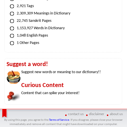
2,921 Tags
2,309,309 Meanings in Dictionary
22,745 Sanskrit Pages
1,153,927 Words in Dictionary
1,048 English Pages
1 Other Pages
Suggest a word!
Suggest new words or meaning to our dictionary!!
Curious Content
Content that can spike your interest!
contact us
disclaimer
about us
By using this page, you agree to the
Terms of Service
. If you disagree, please close your browser
immediately and remove all content that might have downloaded on your computer.