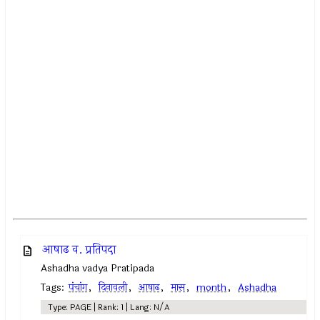
आषाढ व. प्रतिपदा
Ashadha vadya Pratipada
Tags:
पंचांग
,
दिनावली
,
आषाढ
,
मास
,
month
,
Ashadha
Type: PAGE | Rank: 1 | Lang: N/A