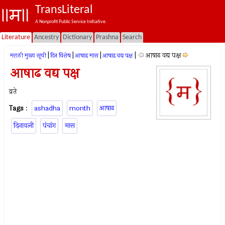
TransLiteral
A Nonprofit Public Service Initiative.
Literature
Ancestry
Dictionary
Prashna
Search
|
|
|
|
आषाढ वद्य पक्ष
मराठी मुख्य सूची
दिन विशेष
आषाढ मास
आषाढ वद्य पक्ष
आषाढ वद्य पक्ष
व्रते
Tags
:
ashadha
month
आषाढ
दिनावली
पंचांग
मास