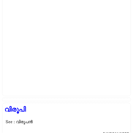
വിരൂപി
See : വിരൂപന്‍