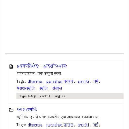
प्रथमपरिच्छेदः - द्वादशोऽध्यायः
'पाञ्चरात्रागमः' एक उत्कृष्ट रचना.
Tags:
dharma
,
parashar पराशर
,
smriti
,
धर्म
,
पराशरस्मृतिः
,
स्मृतिः
,
संस्कृत
Type: PAGE | Rank: 1 | Lang: sa
पराशरस्मृतिः
स्मृतिग्रंथ म्हणजे धर्मशास्त्रावरील एक आवश्यक वचनांचा भाग.
Tags:
dharma
,
parashar पराशर
,
smriti
,
धर्म
,