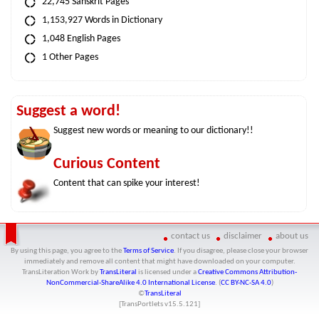
22,745 Sanskrit Pages
1,153,927 Words in Dictionary
1,048 English Pages
1 Other Pages
Suggest a word!
Suggest new words or meaning to our dictionary!!
Curious Content
Content that can spike your interest!
contact us
disclaimer
about us
By using this page, you agree to the
Terms of Service
. If you disagree, please close your browser
immediately and remove all content that might have downloaded on your computer.
TransLiteration Work
by
TransLiteral
is licensed under a
Creative Commons Attribution-
NonCommercial-ShareAlike 4.0 International License
. (
CC BY-NC-SA 4.0
)
©
TransLiteral
[TransPortlets v
15.5.121
]