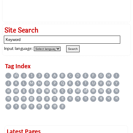
Site Search
Input language:
Tag Index
.
ॐ
॥
1
3
5
A
B
C
D
E
F
G
H
I
J
K
L
M
N
O
P
Q
R
S
T
U
V
W
Y
अ
आ
इ
ई
उ
ऋ
ॠ
ए
ऐ
ओ
औ
क
ख
ग
घ
च
छ
ज
झ
ठ
ड
त
द
ध
न
प
फ
ब
भ
म
य
र
ल
व
श
ष
स
ह
Latest Pages