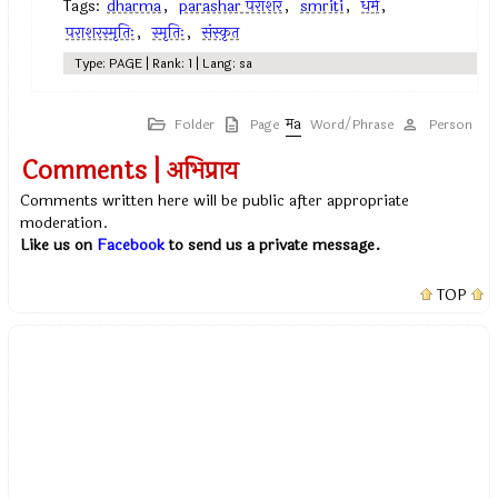
Tags:
dharma
,
parashar पराशर
,
smriti
,
धर्म
,
पराशरस्मृतिः
,
स्मृतिः
,
संस्कृत
Type: PAGE | Rank: 1 | Lang: sa
Folder
Page
Word/Phrase
Person
Comments | अभिप्राय
Comments written here will be public after appropriate
moderation.
Like us on
Facebook
to send us a private message.
TOP